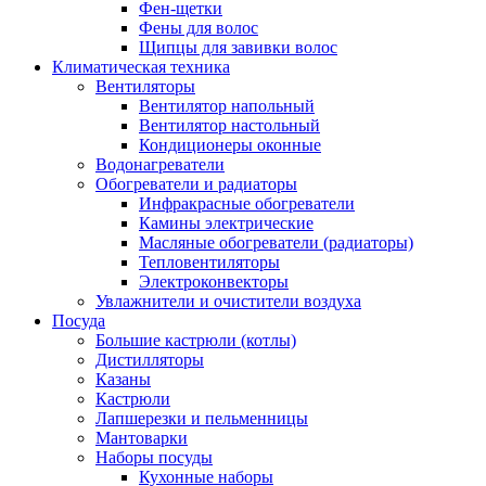
Фен-щетки
Фены для волос
Щипцы для завивки волос
Климатическая техника
Вентиляторы
Вентилятор напольный
Вентилятор настольный
Кондиционеры оконные
Водонагреватели
Обогреватели и радиаторы
Инфракрасные обогреватели
Камины электрические
Масляные обогреватели (радиаторы)
Тепловентиляторы
Электроконвекторы
Увлажнители и очистители воздуха
Посуда
Большие кастрюли (котлы)
Дистилляторы
Казаны
Кастрюли
Лапшерезки и пельменницы
Мантоварки
Наборы посуды
Кухонные наборы