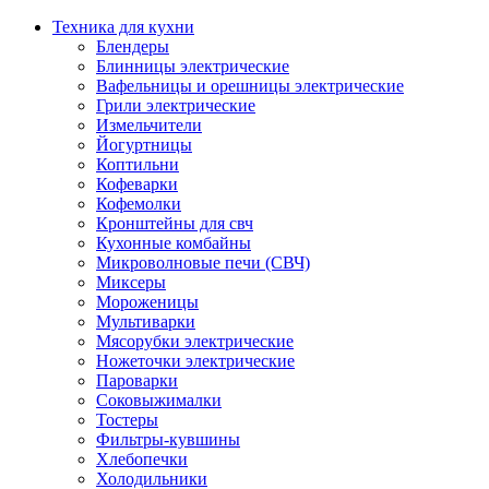
Техника для кухни
Блендеры
Блинницы электрические
Вафельницы и орешницы электрические
Грили электрические
Измельчители
Йогуртницы
Коптильни
Кофеварки
Кофемолки
Кронштейны для свч
Кухонные комбайны
Микроволновые печи (СВЧ)
Миксеры
Мороженицы
Мультиварки
Мясорубки электрические
Ножеточки электрические
Пароварки
Соковыжималки
Тостеры
Фильтры-кувшины
Хлебопечки
Холодильники