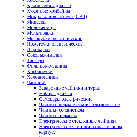
Кронштейны для свч
Кухонные комбайны
Микроволновые печи (СВЧ)
Миксеры
Мороженицы
Мультиварки
Мясорубки электрические
Ножеточки электрические
Пароварки
Соковыжималки
Тостеры
Фильтры-кувшины
Хлебопечки
Холодильники
Чайники
Заварочные чайники и турки
Наборы для чая
Самовары электрические
Чайники керамические электрические
Чайники со свистком
Чайники-термосы
Электрические стеклянные чайники
Электрические чайники в пластиковом
корпусе