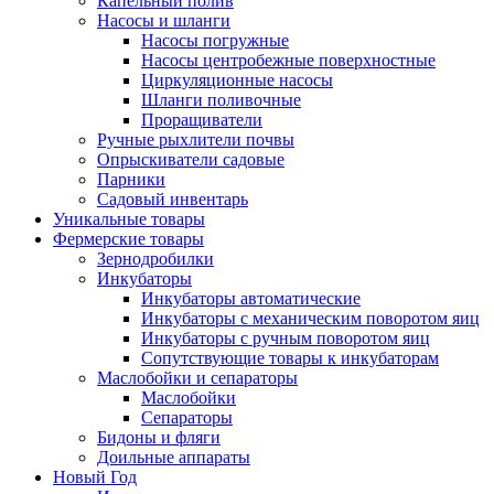
Капельный полив
Насосы и шланги
Насосы погружные
Насосы центробежные поверхностные
Циркуляционные насосы
Шланги поливочные
Проращиватели
Ручные рыхлители почвы
Опрыскиватели садовые
Парники
Садовый инвентарь
Уникальные товары
Фермерские товары
Зернодробилки
Инкубаторы
Инкубаторы автоматические
Инкубаторы с механическим поворотом яиц
Инкубаторы с ручным поворотом яиц
Сопутствующие товары к инкубаторам
Маслобойки и сепараторы
Маслобойки
Сепараторы
Бидоны и фляги
Доильные аппараты
Новый Год