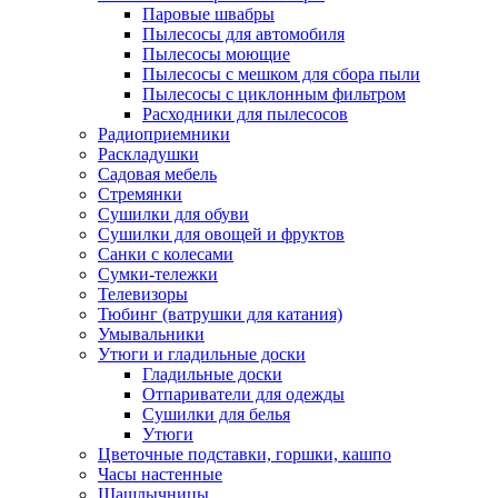
Паровые швабры
Пылесосы для автомобиля
Пылесосы моющие
Пылесосы с мешком для сбора пыли
Пылесосы с циклонным фильтром
Расходники для пылесосов
Радиоприемники
Раскладушки
Садовая мебель
Стремянки
Сушилки для обуви
Сушилки для овощей и фруктов
Санки с колесами
Сумки-тележки
Телевизоры
Тюбинг (ватрушки для катания)
Умывальники
Утюги и гладильные доски
Гладильные доски
Отпариватели для одежды
Сушилки для белья
Утюги
Цветочные подставки, горшки, кашпо
Часы настенные
Шашлычницы