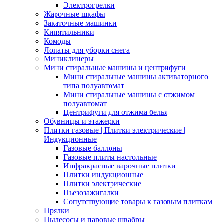
Электрогрелки
Жарочные шкафы
Закаточные машинки
Кипятильники
Комоды
Лопаты для уборки снега
Миниклинеры
Мини стиральные машины и центрифуги
Мини стиральные машины активаторного
типа полуавтомат
Мини стиральные машины с отжимом
полуавтомат
Центрифуги для отжима белья
Обувницы и этажерки
Плитки газовые | Плитки электрические |
Индукционные
Газовые баллоны
Газовые плиты настольные
Инфракрасные варочные плитки
Плитки индукционные
Плитки электрические
Пьезозажигалки
Сопутствующие товары к газовым плиткам
Прялки
Пылесосы и паровые швабры