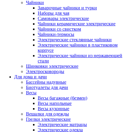
Чайники
Заварочные чайники и турки
Наборы для чая
Самовары электрические
Чайники керамические электрические
Чайники со свистком
Чайники-термосы
Электрические стеклянные чайники
Электрические чайники в пластиковом
корпусе
Электрические чайники из нержавеющей
стали
Шинковки электрические
Электросковороды
Для дома и дачи
Бассейны надувные
Биотуалеты для дачи
Весы
Весы багажные (безмен)
Весы напольные
Весы кухонные
Вешалки для одежды
Грелки электрические
Электрические матрацы
Электрические одеяла