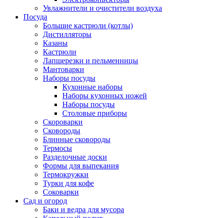
Увлажнители и очистители воздуха
Посуда
Большие кастрюли (котлы)
Дистилляторы
Казаны
Кастрюли
Лапшерезки и пельменницы
Мантоварки
Наборы посуды
Кухонные наборы
Наборы кухонных ножей
Наборы посуды
Столовые приборы
Скороварки
Сковороды
Блинные сковороды
Термосы
Разделочные доски
Формы для выпекания
Термокружки
Турки для кофе
Соковарки
Сад и огород
Баки и ведра для мусора