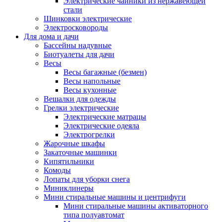
Электрические чайники из нержавеющей
стали
Шинковки электрические
Электросковороды
Для дома и дачи
Бассейны надувные
Биотуалеты для дачи
Весы
Весы багажные (безмен)
Весы напольные
Весы кухонные
Вешалки для одежды
Грелки электрические
Электрические матрацы
Электрические одеяла
Электрогрелки
Жарочные шкафы
Закаточные машинки
Кипятильники
Комоды
Лопаты для уборки снега
Миниклинеры
Мини стиральные машины и центрифуги
Мини стиральные машины активаторного
типа полуавтомат