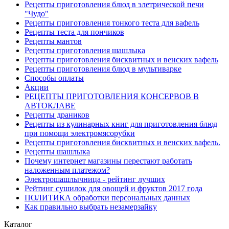
Рецепты приготовления блюд в элетрической печи
"Чудо"
Рецепты приготовления тонкого теста для вафель
Рецепты теста для пончиков
Рецепты мантов
Рецепты приготовления шашлыка
Рецепты приготовления бисквитных и венских вафель
Рецепты приготовления блюд в мультиварке
Способы оплаты
Акции
РЕЦЕПТЫ ПРИГОТОВЛЕНИЯ КОНСЕРВОВ В
АВТОКЛАВЕ
Рецепты драников
Рецепты из кулинарных книг для приготовления блюд
при помощи электромясорубки
Рецепты приготовления бисквитных и венских вафель.
Рецепты шашлыка
Почему интернет магазины перестают работать
наложенным платежом?
Электрошашлычница - рейтинг лучших
Рейтинг сушилок для овощей и фруктов 2017 года
ПОЛИТИКА обработки персональных данных
Как правильно выбрать незамерзайку
Каталог