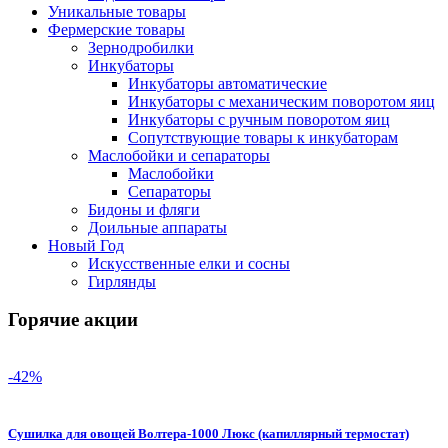
Уникальные товары
Фермерские товары
Зернодробилки
Инкубаторы
Инкубаторы автоматические
Инкубаторы с механическим поворотом яиц
Инкубаторы с ручным поворотом яиц
Сопутствующие товары к инкубаторам
Маслобойки и сепараторы
Маслобойки
Сепараторы
Бидоны и фляги
Доильные аппараты
Новый Год
Искусственные елки и сосны
Гирлянды
Горячие акции
-42%
Сушилка для овощей Волтера-1000 Люкс (капиллярный термостат)