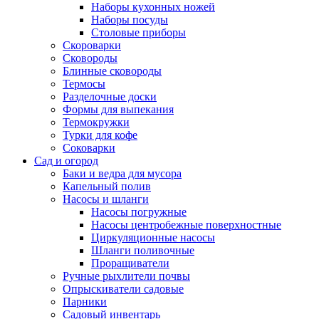
Наборы кухонных ножей
Наборы посуды
Столовые приборы
Скороварки
Сковороды
Блинные сковороды
Термосы
Разделочные доски
Формы для выпекания
Термокружки
Турки для кофе
Соковарки
Сад и огород
Баки и ведра для мусора
Капельный полив
Насосы и шланги
Насосы погружные
Насосы центробежные поверхностные
Циркуляционные насосы
Шланги поливочные
Проращиватели
Ручные рыхлители почвы
Опрыскиватели садовые
Парники
Садовый инвентарь