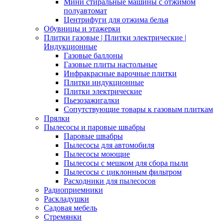
Мини стиральные машины с отжимом
полуавтомат
Центрифуги для отжима белья
Обувницы и этажерки
Плитки газовые | Плитки электрические |
Индукционные
Газовые баллоны
Газовые плиты настольные
Инфракрасные варочные плитки
Плитки индукционные
Плитки электрические
Пьезозажигалки
Сопутствующие товары к газовым плиткам
Прялки
Пылесосы и паровые швабры
Паровые швабры
Пылесосы для автомобиля
Пылесосы моющие
Пылесосы с мешком для сбора пыли
Пылесосы с циклонным фильтром
Расходники для пылесосов
Радиоприемники
Раскладушки
Садовая мебель
Стремянки