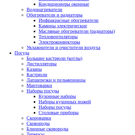
Кондиционеры оконные
Водонагреватели
Обогреватели и радиаторы
Инфракрасные обогреватели
Камины электрические
Масляные обогреватели (радиаторы)
Тепловентиляторы
Электроконвекторы
Увлажнители и очистители воздуха
Посуда
Большие кастрюли (котлы)
Дистилляторы
Казаны
Кастрюли
Лапшерезки и пельменницы
Мантоварки
Наборы посуды
Кухонные наборы
Наборы кухонных ножей
Наборы посуды
Столовые приборы
Скороварки
Сковороды
Блинные сковороды
Термосы