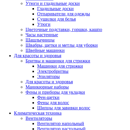
Утюги и гладильные доски
Гладильные доски
Отпариватели для одежды
Сушилки для белья
Утюги
Цветочные подставки, горшки, кашпо
Часы настенные
Шашлычницы
Швабры, щетки и метлы для уборки
Швейные машинки
Для красоты и здоровья
Бритвы и машинки для стрижки
Машинки для стрижки
Электробритвы
Эпиляторы
Для красоты и здоровья
Маникюрные наборы
Фены и приборы для укладки
Фен-щетки
Фены для волос
Щипцы для завивки волос
Климатическая техника
Вентиляторы
Вентилятор напольный
Вентилятор настольный