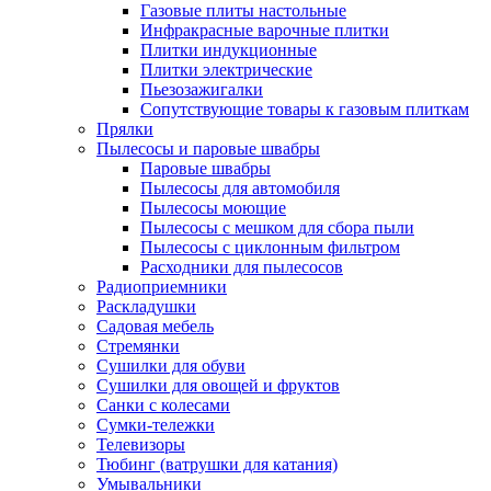
Газовые плиты настольные
Инфракрасные варочные плитки
Плитки индукционные
Плитки электрические
Пьезозажигалки
Сопутствующие товары к газовым плиткам
Прялки
Пылесосы и паровые швабры
Паровые швабры
Пылесосы для автомобиля
Пылесосы моющие
Пылесосы с мешком для сбора пыли
Пылесосы с циклонным фильтром
Расходники для пылесосов
Радиоприемники
Раскладушки
Садовая мебель
Стремянки
Сушилки для обуви
Сушилки для овощей и фруктов
Санки с колесами
Сумки-тележки
Телевизоры
Тюбинг (ватрушки для катания)
Умывальники