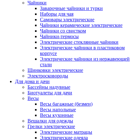
Чайники
Заварочные чайники и турки
Наборы для чая
Самовары электрические
Чайники керамические электрические
Чайники со свистком
Чайники-термосы
Электрические стеклянные чайники
Электрические чайники в пластиковом
корпусе
Электрические чайники из нержавеющей
стали
Шинковки электрические
Электросковороды
Для дома и дачи
Бассейны надувные
Биотуалеты для дачи
Весы
Весы багажные (безмен)
Весы напольные
Весы кухонные
Вешалки для одежды
Грелки электрические
Электрические матрацы
Электрические одеяла