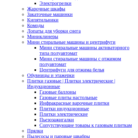
Электрогрелки
Жарочные шкафы
Закаточные машинки
Кипятильники
Комоды
Лопаты для уборки снега
Миниклинеры
Мини стиральные машины и центрифуги
Мини стиральные машины активаторного
типа полуавтомат
Мини стиральные машины с отжимом
полуавтомат
Центрифуги для отжима белья
Обувницы и этажерки
Плитки газовые | Плитки электрические |
Индукционные
Газовые баллоны
Газовые плиты настольные
Инфракрасные варочные плитки
Плитки индукционные
Плитки электрические
Пьезозажигалки
Сопутствующие товары к газовым плиткам
Прялки
Пылесосы и паровые швабры