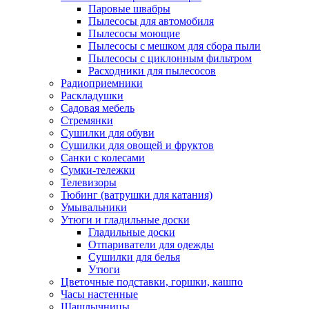
Паровые швабры
Пылесосы для автомобиля
Пылесосы моющие
Пылесосы с мешком для сбора пыли
Пылесосы с циклонным фильтром
Расходники для пылесосов
Радиоприемники
Раскладушки
Садовая мебель
Стремянки
Сушилки для обуви
Сушилки для овощей и фруктов
Санки с колесами
Сумки-тележки
Телевизоры
Тюбинг (ватрушки для катания)
Умывальники
Утюги и гладильные доски
Гладильные доски
Отпариватели для одежды
Сушилки для белья
Утюги
Цветочные подставки, горшки, кашпо
Часы настенные
Шашлычницы