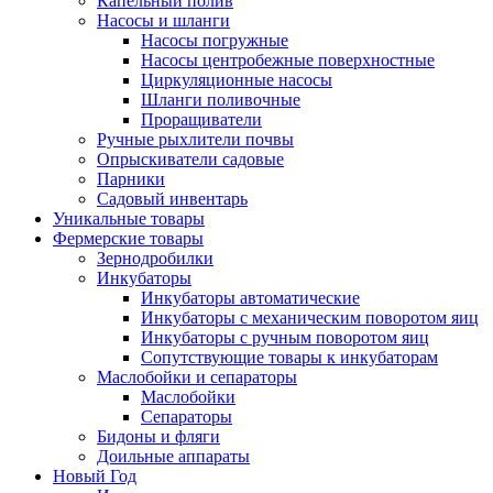
Капельный полив
Насосы и шланги
Насосы погружные
Насосы центробежные поверхностные
Циркуляционные насосы
Шланги поливочные
Проращиватели
Ручные рыхлители почвы
Опрыскиватели садовые
Парники
Садовый инвентарь
Уникальные товары
Фермерские товары
Зернодробилки
Инкубаторы
Инкубаторы автоматические
Инкубаторы с механическим поворотом яиц
Инкубаторы с ручным поворотом яиц
Сопутствующие товары к инкубаторам
Маслобойки и сепараторы
Маслобойки
Сепараторы
Бидоны и фляги
Доильные аппараты
Новый Год