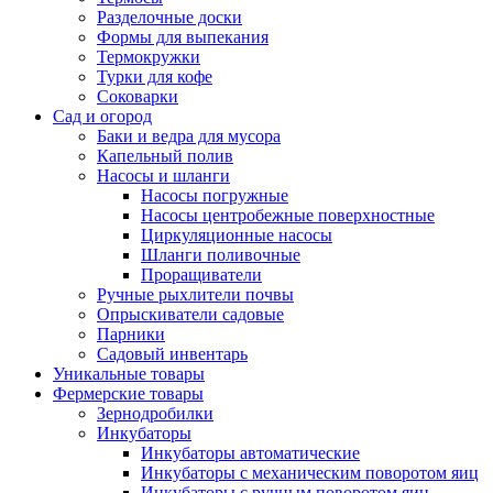
Разделочные доски
Формы для выпекания
Термокружки
Турки для кофе
Соковарки
Сад и огород
Баки и ведра для мусора
Капельный полив
Насосы и шланги
Насосы погружные
Насосы центробежные поверхностные
Циркуляционные насосы
Шланги поливочные
Проращиватели
Ручные рыхлители почвы
Опрыскиватели садовые
Парники
Садовый инвентарь
Уникальные товары
Фермерские товары
Зернодробилки
Инкубаторы
Инкубаторы автоматические
Инкубаторы с механическим поворотом яиц
Инкубаторы с ручным поворотом яиц