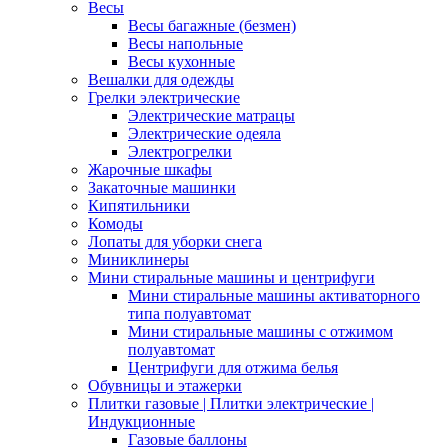
Весы
Весы багажные (безмен)
Весы напольные
Весы кухонные
Вешалки для одежды
Грелки электрические
Электрические матрацы
Электрические одеяла
Электрогрелки
Жарочные шкафы
Закаточные машинки
Кипятильники
Комоды
Лопаты для уборки снега
Миниклинеры
Мини стиральные машины и центрифуги
Мини стиральные машины активаторного
типа полуавтомат
Мини стиральные машины с отжимом
полуавтомат
Центрифуги для отжима белья
Обувницы и этажерки
Плитки газовые | Плитки электрические |
Индукционные
Газовые баллоны