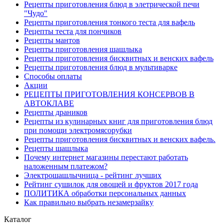
Рецепты приготовления блюд в элетрической печи
"Чудо"
Рецепты приготовления тонкого теста для вафель
Рецепты теста для пончиков
Рецепты мантов
Рецепты приготовления шашлыка
Рецепты приготовления бисквитных и венских вафель
Рецепты приготовления блюд в мультиварке
Способы оплаты
Акции
РЕЦЕПТЫ ПРИГОТОВЛЕНИЯ КОНСЕРВОВ В
АВТОКЛАВЕ
Рецепты драников
Рецепты из кулинарных книг для приготовления блюд
при помощи электромясорубки
Рецепты приготовления бисквитных и венских вафель.
Рецепты шашлыка
Почему интернет магазины перестают работать
наложенным платежом?
Электрошашлычница - рейтинг лучших
Рейтинг сушилок для овощей и фруктов 2017 года
ПОЛИТИКА обработки персональных данных
Как правильно выбрать незамерзайку
Каталог