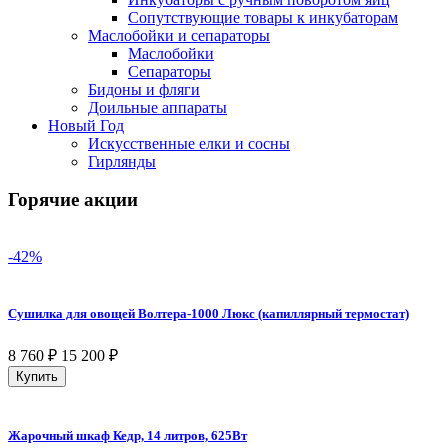
Сопутствующие товары к инкубаторам
Маслобойки и сепараторы
Маслобойки
Сепараторы
Бидоны и фляги
Доильные аппараты
Новый Год
Искусственные елки и сосны
Гирлянды
Горячие акции
-42%
Сушилка для овощей Волтера-1000 Люкс (капиллярный термостат)
8 760
₽
15 200
₽
Купить
Жарочный шкаф Кедр, 14 литров, 625Вт