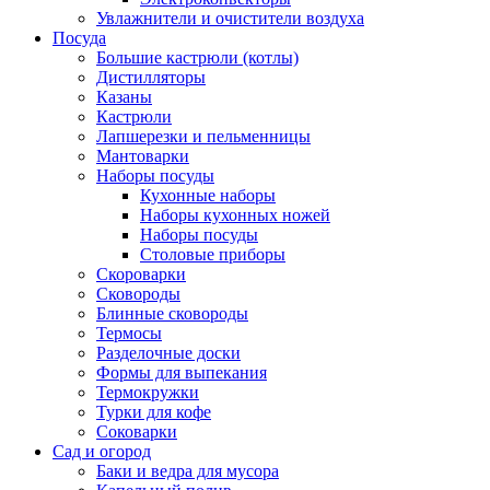
Увлажнители и очистители воздуха
Посуда
Большие кастрюли (котлы)
Дистилляторы
Казаны
Кастрюли
Лапшерезки и пельменницы
Мантоварки
Наборы посуды
Кухонные наборы
Наборы кухонных ножей
Наборы посуды
Столовые приборы
Скороварки
Сковороды
Блинные сковороды
Термосы
Разделочные доски
Формы для выпекания
Термокружки
Турки для кофе
Соковарки
Сад и огород
Баки и ведра для мусора