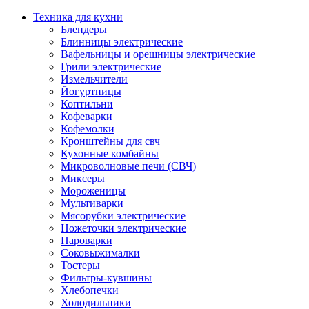
Техника для кухни
Блендеры
Блинницы электрические
Вафельницы и орешницы электрические
Грили электрические
Измельчители
Йогуртницы
Коптильни
Кофеварки
Кофемолки
Кронштейны для свч
Кухонные комбайны
Микроволновые печи (СВЧ)
Миксеры
Мороженицы
Мультиварки
Мясорубки электрические
Ножеточки электрические
Пароварки
Соковыжималки
Тостеры
Фильтры-кувшины
Хлебопечки
Холодильники