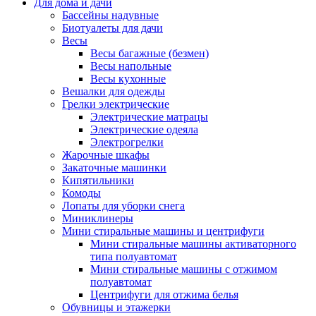
Для дома и дачи
Бассейны надувные
Биотуалеты для дачи
Весы
Весы багажные (безмен)
Весы напольные
Весы кухонные
Вешалки для одежды
Грелки электрические
Электрические матрацы
Электрические одеяла
Электрогрелки
Жарочные шкафы
Закаточные машинки
Кипятильники
Комоды
Лопаты для уборки снега
Миниклинеры
Мини стиральные машины и центрифуги
Мини стиральные машины активаторного
типа полуавтомат
Мини стиральные машины с отжимом
полуавтомат
Центрифуги для отжима белья
Обувницы и этажерки