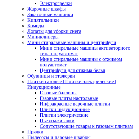
Электрогрелки
Жарочные шкафы
Закаточные машинки
Кипятильники
Комоды
Лопаты для уборки снега
Миниклинеры
Мини стиральные машины и центрифуги
Мини стиральные машины активаторного
типа полуавтомат
Мини стиральные машины с отжимом
полуавтомат
Центрифуги для отжима белья
Обувницы и этажерки
Плитки газовые | Плитки электрические |
Индукционные
Газовые баллоны
Газовые плиты настольные
Инфракрасные варочные плитки
Плитки индукционные
Плитки электрические
Пьезозажигалки
Сопутствующие товары к газовым плиткам
Прялки
Пылесосы и паровые швабры