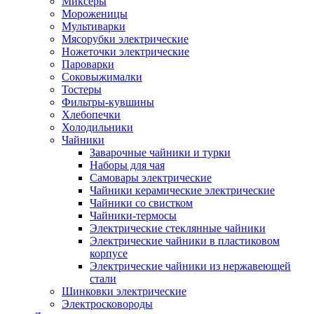
Миксеры
Мороженицы
Мультиварки
Мясорубки электрические
Ножеточки электрические
Пароварки
Соковыжималки
Тостеры
Фильтры-кувшины
Хлебопечки
Холодильники
Чайники
Заварочные чайники и турки
Наборы для чая
Самовары электрические
Чайники керамические электрические
Чайники со свистком
Чайники-термосы
Электрические стеклянные чайники
Электрические чайники в пластиковом
корпусе
Электрические чайники из нержавеющей
стали
Шинковки электрические
Электросковороды