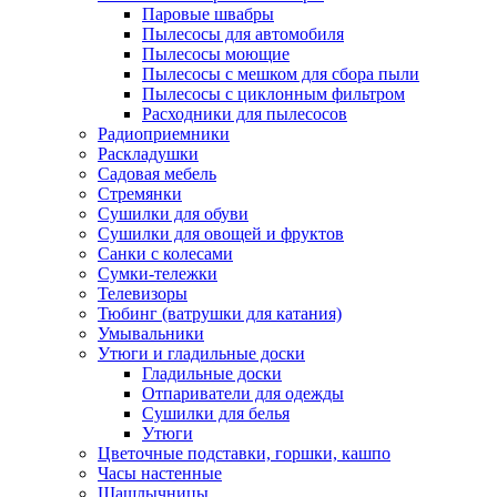
Паровые швабры
Пылесосы для автомобиля
Пылесосы моющие
Пылесосы с мешком для сбора пыли
Пылесосы с циклонным фильтром
Расходники для пылесосов
Радиоприемники
Раскладушки
Садовая мебель
Стремянки
Сушилки для обуви
Сушилки для овощей и фруктов
Санки с колесами
Сумки-тележки
Телевизоры
Тюбинг (ватрушки для катания)
Умывальники
Утюги и гладильные доски
Гладильные доски
Отпариватели для одежды
Сушилки для белья
Утюги
Цветочные подставки, горшки, кашпо
Часы настенные
Шашлычницы