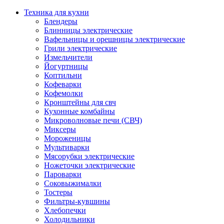
Техника для кухни
Блендеры
Блинницы электрические
Вафельницы и орешницы электрические
Грили электрические
Измельчители
Йогуртницы
Коптильни
Кофеварки
Кофемолки
Кронштейны для свч
Кухонные комбайны
Микроволновые печи (СВЧ)
Миксеры
Мороженицы
Мультиварки
Мясорубки электрические
Ножеточки электрические
Пароварки
Соковыжималки
Тостеры
Фильтры-кувшины
Хлебопечки
Холодильники