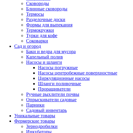
Сковороды
Блинные сковороды
Термосы
Разделочные доски
Формы для выпекания
Термокружки
Турки для кофе
Соковарки
Сад и огород
Баки и ведра для мусора
Капельный полив
Насосы и шланги
Насосы погружные
Насосы центробежные поверхностные
Циркуляционные насосы
Шланги поливочные
Проращиватели
Ручные рыхлители почвы
Опрыскиватели садовые
Парники
Садовый инвентарь
Уникальные товары
Фермерские товары
Зернодробилки
Инкубаторы