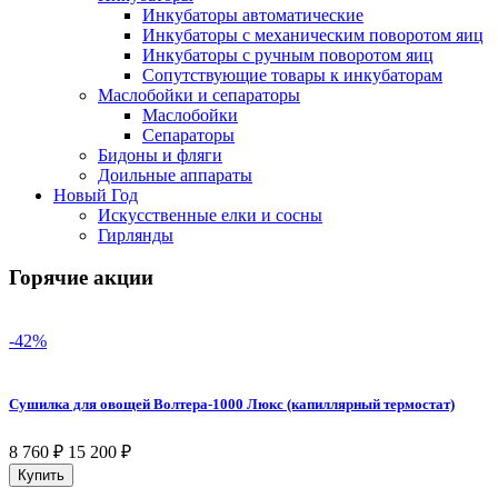
Инкубаторы автоматические
Инкубаторы с механическим поворотом яиц
Инкубаторы с ручным поворотом яиц
Сопутствующие товары к инкубаторам
Маслобойки и сепараторы
Маслобойки
Сепараторы
Бидоны и фляги
Доильные аппараты
Новый Год
Искусственные елки и сосны
Гирлянды
Горячие акции
-42%
Сушилка для овощей Волтера-1000 Люкс (капиллярный термостат)
8 760
₽
15 200
₽
Купить