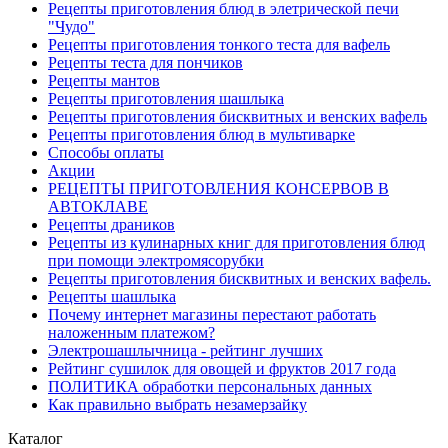
Рецепты приготовления блюд в элетрической печи
"Чудо"
Рецепты приготовления тонкого теста для вафель
Рецепты теста для пончиков
Рецепты мантов
Рецепты приготовления шашлыка
Рецепты приготовления бисквитных и венских вафель
Рецепты приготовления блюд в мультиварке
Способы оплаты
Акции
РЕЦЕПТЫ ПРИГОТОВЛЕНИЯ КОНСЕРВОВ В
АВТОКЛАВЕ
Рецепты драников
Рецепты из кулинарных книг для приготовления блюд
при помощи электромясорубки
Рецепты приготовления бисквитных и венских вафель.
Рецепты шашлыка
Почему интернет магазины перестают работать
наложенным платежом?
Электрошашлычница - рейтинг лучших
Рейтинг сушилок для овощей и фруктов 2017 года
ПОЛИТИКА обработки персональных данных
Как правильно выбрать незамерзайку
Каталог