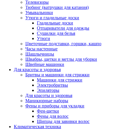
Телевизоры
Тюбинг (ватрушки для катания)
Умывальники
Утюги и гладильные доски
Гладильные доски
Отпариватели для одежды
Сушилки для белья
Утюги
Цветочные подставки, горшки, кашпо
Часы настенные
Шашлычницы
Швабры, щетки и метлы для уборки
Швейные машинки
Для красоты и здоровья
Бритвы и машинки для стрижки
Машинки для стрижки
Электробритвы
Эпиляторы
Для красоты и здоровья
Маникюрные наборы
Фены и приборы для укладки
Фен-щетки
Фены для волос
Щипцы для завивки волос
Климатическая техника