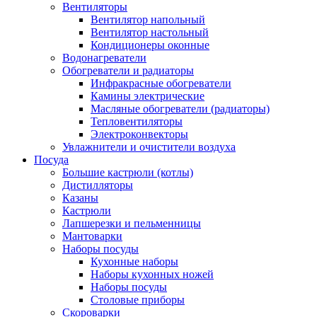
Вентиляторы
Вентилятор напольный
Вентилятор настольный
Кондиционеры оконные
Водонагреватели
Обогреватели и радиаторы
Инфракрасные обогреватели
Камины электрические
Масляные обогреватели (радиаторы)
Тепловентиляторы
Электроконвекторы
Увлажнители и очистители воздуха
Посуда
Большие кастрюли (котлы)
Дистилляторы
Казаны
Кастрюли
Лапшерезки и пельменницы
Мантоварки
Наборы посуды
Кухонные наборы
Наборы кухонных ножей
Наборы посуды
Столовые приборы
Скороварки