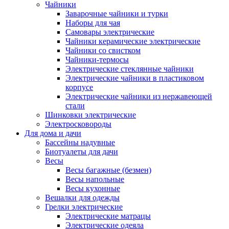
Чайники
Заварочные чайники и турки
Наборы для чая
Самовары электрические
Чайники керамические электрические
Чайники со свистком
Чайники-термосы
Электрические стеклянные чайники
Электрические чайники в пластиковом
корпусе
Электрические чайники из нержавеющей
стали
Шинковки электрические
Электросковороды
Для дома и дачи
Бассейны надувные
Биотуалеты для дачи
Весы
Весы багажные (безмен)
Весы напольные
Весы кухонные
Вешалки для одежды
Грелки электрические
Электрические матрацы
Электрические одеяла