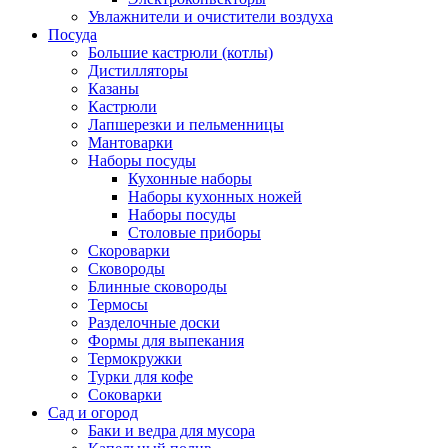
Увлажнители и очистители воздуха
Посуда
Большие кастрюли (котлы)
Дистилляторы
Казаны
Кастрюли
Лапшерезки и пельменницы
Мантоварки
Наборы посуды
Кухонные наборы
Наборы кухонных ножей
Наборы посуды
Столовые приборы
Скороварки
Сковороды
Блинные сковороды
Термосы
Разделочные доски
Формы для выпекания
Термокружки
Турки для кофе
Соковарки
Сад и огород
Баки и ведра для мусора