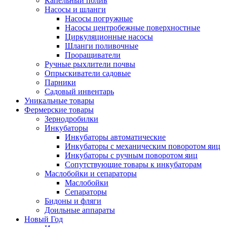
Капельный полив
Насосы и шланги
Насосы погружные
Насосы центробежные поверхностные
Циркуляционные насосы
Шланги поливочные
Проращиватели
Ручные рыхлители почвы
Опрыскиватели садовые
Парники
Садовый инвентарь
Уникальные товары
Фермерские товары
Зернодробилки
Инкубаторы
Инкубаторы автоматические
Инкубаторы с механическим поворотом яиц
Инкубаторы с ручным поворотом яиц
Сопутствующие товары к инкубаторам
Маслобойки и сепараторы
Маслобойки
Сепараторы
Бидоны и фляги
Доильные аппараты
Новый Год