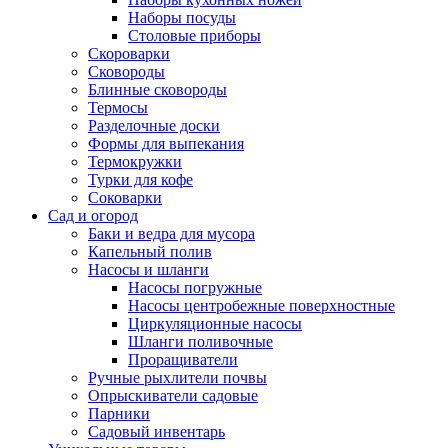
Наборы посуды
Столовые приборы
Скороварки
Сковороды
Блинные сковороды
Термосы
Разделочные доски
Формы для выпекания
Термокружки
Турки для кофе
Соковарки
Сад и огород
Баки и ведра для мусора
Капельный полив
Насосы и шланги
Насосы погружные
Насосы центробежные поверхностные
Циркуляционные насосы
Шланги поливочные
Проращиватели
Ручные рыхлители почвы
Опрыскиватели садовые
Парники
Садовый инвентарь