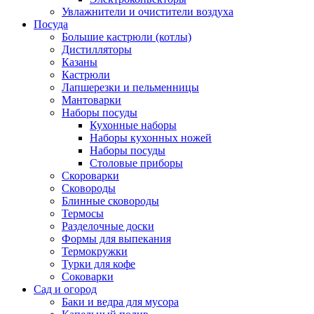
Увлажнители и очистители воздуха
Посуда
Большие кастрюли (котлы)
Дистилляторы
Казаны
Кастрюли
Лапшерезки и пельменницы
Мантоварки
Наборы посуды
Кухонные наборы
Наборы кухонных ножей
Наборы посуды
Столовые приборы
Скороварки
Сковороды
Блинные сковороды
Термосы
Разделочные доски
Формы для выпекания
Термокружки
Турки для кофе
Соковарки
Сад и огород
Баки и ведра для мусора