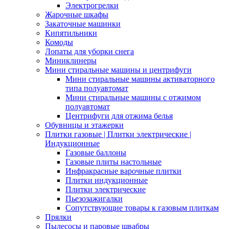
Электрогрелки
Жарочные шкафы
Закаточные машинки
Кипятильники
Комоды
Лопаты для уборки снега
Миниклинеры
Мини стиральные машины и центрифуги
Мини стиральные машины активаторного
типа полуавтомат
Мини стиральные машины с отжимом
полуавтомат
Центрифуги для отжима белья
Обувницы и этажерки
Плитки газовые | Плитки электрические |
Индукционные
Газовые баллоны
Газовые плиты настольные
Инфракрасные варочные плитки
Плитки индукционные
Плитки электрические
Пьезозажигалки
Сопутствующие товары к газовым плиткам
Прялки
Пылесосы и паровые швабры