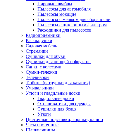
Паровые швабры
Пылесосы для автомобиля
Пылесосы моющие
Пылесосы с мешком для сбора пыли
Пылесосы с циклонным фильтром
Расходники для пылесосов
Радиоприемники
Раскладушки
Садовая мебель
Стремянки
Сушилки для обуви
Сушилки для овощей и фруктов
Санки с колесами
Сумки-тележки
Телевизоры
Тюбинг (ватрушки для катания)
Умывальники
Утюги и гладильные доски
Гладильные доски
Отпариватели для одежды
Сушилки для белья
Утюги
Цветочные подставки, горшки, кашпо
Часы настенные
Шашлычницы