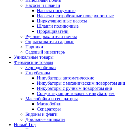
Капельный полив
Насосы и шланги
Насосы погружные
Насосы центробежные поверхностные
Циркуляционные насосы
Шланги поливочные
Проращиватели
Ручные рыхлители почвы
Опрыскиватели садовые
Парники
Садовый инвентарь
Уникальные товары
Фермерские товары
Зернодробилки
Инкубаторы
Инкубаторы автоматические
Инкубаторы с механическим поворотом яиц
Инкубаторы с ручным поворотом яиц
Сопутствующие товары к инкубаторам
Маслобойки и сепараторы
Маслобойки
Сепараторы
Бидоны и фляги
Доильные аппараты
Новый Год