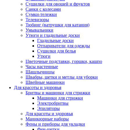
Сушилки для овощей и фруктов
Санки с колесами
Сумки-тележки
Телевизоры
Тюбинг (ватрушки для катания)
Умывальники
Утюги и гладильные доски
Гладильные доски
Отпариватели для одежды
Сушилки для белья
Утюги
Цветочные подставки, горшки, кашпо
Часы настенные
Шашлычницы
Швабры, щетки и метлы для уборки
Швейные машинки
Для красоты и здоровья
Бритвы и машинки для стрижки
Машинки для стрижки
Электробритвы
Эпиляторы
Для красоты и здоровья
Маникюрные наборы
Фены и приборы для укладки
Фен-щетки