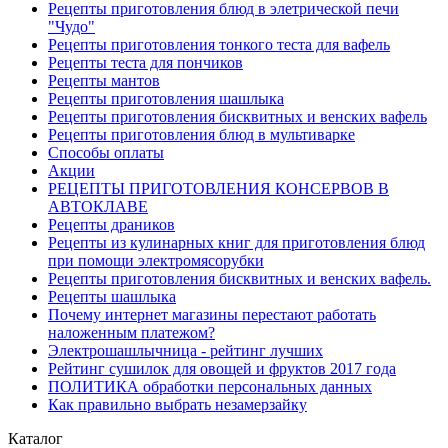
Рецепты приготовления блюд в элетрической печи
"Чудо"
Рецепты приготовления тонкого теста для вафель
Рецепты теста для пончиков
Рецепты мантов
Рецепты приготовления шашлыка
Рецепты приготовления бисквитных и венских вафель
Рецепты приготовления блюд в мультиварке
Способы оплаты
Акции
РЕЦЕПТЫ ПРИГОТОВЛЕНИЯ КОНСЕРВОВ В
АВТОКЛАВЕ
Рецепты драников
Рецепты из кулинарных книг для приготовления блюд
при помощи электромясорубки
Рецепты приготовления бисквитных и венских вафель.
Рецепты шашлыка
Почему интернет магазины перестают работать
наложенным платежом?
Электрошашлычница - рейтинг лучших
Рейтинг сушилок для овощей и фруктов 2017 года
ПОЛИТИКА обработки персональных данных
Как правильно выбрать незамерзайку
Каталог