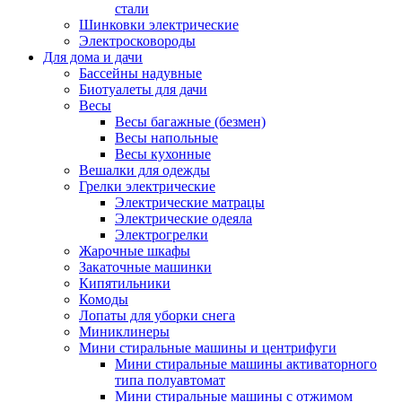
стали
Шинковки электрические
Электросковороды
Для дома и дачи
Бассейны надувные
Биотуалеты для дачи
Весы
Весы багажные (безмен)
Весы напольные
Весы кухонные
Вешалки для одежды
Грелки электрические
Электрические матрацы
Электрические одеяла
Электрогрелки
Жарочные шкафы
Закаточные машинки
Кипятильники
Комоды
Лопаты для уборки снега
Миниклинеры
Мини стиральные машины и центрифуги
Мини стиральные машины активаторного
типа полуавтомат
Мини стиральные машины с отжимом