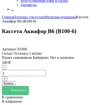
Искусственные елки и сосны
Гирлянды
...
Главная
Техника для кухни
Фильтры-кувшины
Касcета
Аквафор B6 (В100-6)
Касcета Аквафор B6 (В100-6)
Артикул:
83306
Склад:
Осталась 1 штука
Пункт самовывоза Бибирево:
Нет в наличии
340
₽
-
+
Купить
Поделиться
К сравнению
В избранное