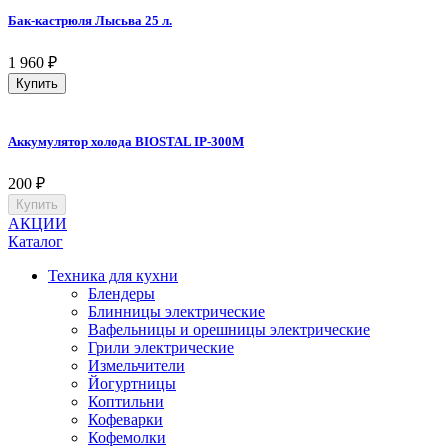
Бак-кастрюля Лысьва 25 л.
1 960
₽
Купить
Аккумулятор холода BIOSTAL IP-300M
200
₽
Купить
АКЦИИ
Каталог
Техника для кухни
Блендеры
Блинницы электрические
Вафельницы и орешницы электрические
Грили электрические
Измельчители
Йогуртницы
Коптильни
Кофеварки
Кофемолки