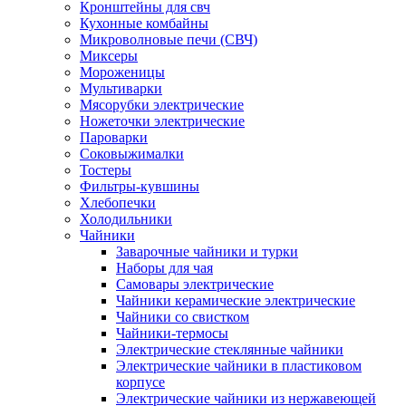
Кронштейны для свч
Кухонные комбайны
Микроволновые печи (СВЧ)
Миксеры
Мороженицы
Мультиварки
Мясорубки электрические
Ножеточки электрические
Пароварки
Соковыжималки
Тостеры
Фильтры-кувшины
Хлебопечки
Холодильники
Чайники
Заварочные чайники и турки
Наборы для чая
Самовары электрические
Чайники керамические электрические
Чайники со свистком
Чайники-термосы
Электрические стеклянные чайники
Электрические чайники в пластиковом
корпусе
Электрические чайники из нержавеющей