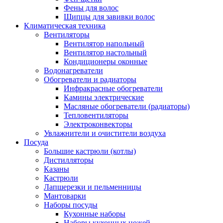
Фены для волос
Щипцы для завивки волос
Климатическая техника
Вентиляторы
Вентилятор напольный
Вентилятор настольный
Кондиционеры оконные
Водонагреватели
Обогреватели и радиаторы
Инфракрасные обогреватели
Камины электрические
Масляные обогреватели (радиаторы)
Тепловентиляторы
Электроконвекторы
Увлажнители и очистители воздуха
Посуда
Большие кастрюли (котлы)
Дистилляторы
Казаны
Кастрюли
Лапшерезки и пельменницы
Мантоварки
Наборы посуды
Кухонные наборы
Наборы кухонных ножей