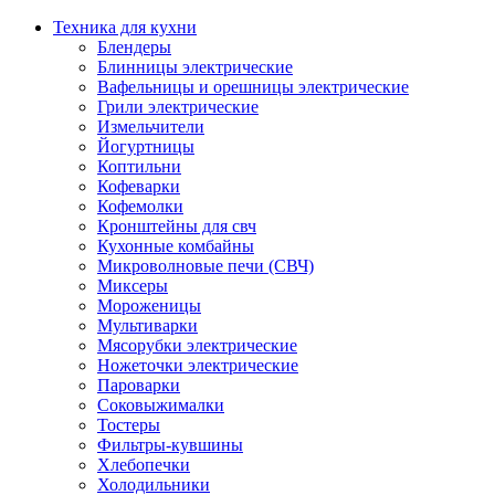
Техника для кухни
Блендеры
Блинницы электрические
Вафельницы и орешницы электрические
Грили электрические
Измельчители
Йогуртницы
Коптильни
Кофеварки
Кофемолки
Кронштейны для свч
Кухонные комбайны
Микроволновые печи (СВЧ)
Миксеры
Мороженицы
Мультиварки
Мясорубки электрические
Ножеточки электрические
Пароварки
Соковыжималки
Тостеры
Фильтры-кувшины
Хлебопечки
Холодильники