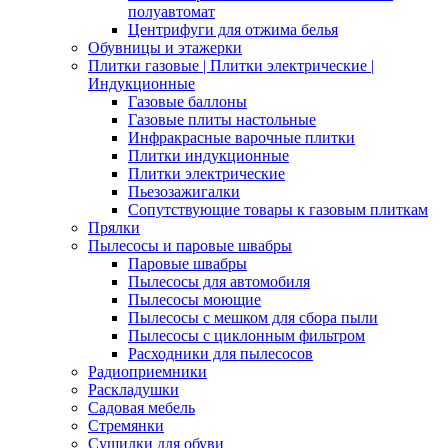
полуавтомат
Центрифуги для отжима белья
Обувницы и этажерки
Плитки газовые | Плитки электрические |
Индукционные
Газовые баллоны
Газовые плиты настольные
Инфракрасные варочные плитки
Плитки индукционные
Плитки электрические
Пьезозажигалки
Сопутствующие товары к газовым плиткам
Прялки
Пылесосы и паровые швабры
Паровые швабры
Пылесосы для автомобиля
Пылесосы моющие
Пылесосы с мешком для сбора пыли
Пылесосы с циклонным фильтром
Расходники для пылесосов
Радиоприемники
Раскладушки
Садовая мебель
Стремянки
Сушилки для обуви