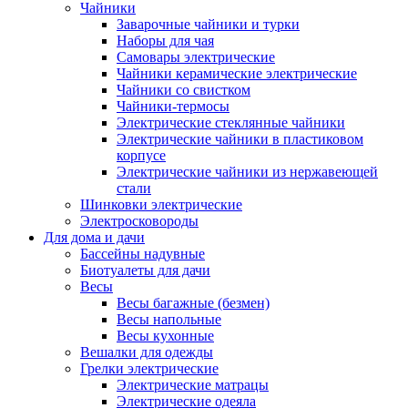
Чайники
Заварочные чайники и турки
Наборы для чая
Самовары электрические
Чайники керамические электрические
Чайники со свистком
Чайники-термосы
Электрические стеклянные чайники
Электрические чайники в пластиковом
корпусе
Электрические чайники из нержавеющей
стали
Шинковки электрические
Электросковороды
Для дома и дачи
Бассейны надувные
Биотуалеты для дачи
Весы
Весы багажные (безмен)
Весы напольные
Весы кухонные
Вешалки для одежды
Грелки электрические
Электрические матрацы
Электрические одеяла