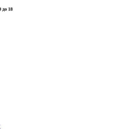
0 до 18
"