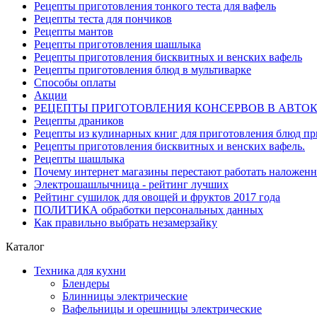
Рецепты приготовления тонкого теста для вафель
Рецепты теста для пончиков
Рецепты мантов
Рецепты приготовления шашлыка
Рецепты приготовления бисквитных и венских вафель
Рецепты приготовления блюд в мультиварке
Способы оплаты
Акции
РЕЦЕПТЫ ПРИГОТОВЛЕНИЯ КОНСЕРВОВ В АВТО
Рецепты драников
Рецепты из кулинарных книг для приготовления блюд п
Рецепты приготовления бисквитных и венских вафель.
Рецепты шашлыка
Почему интернет магазины перестают работать наложен
Электрошашлычница - рейтинг лучших
Рейтинг сушилок для овощей и фруктов 2017 года
ПОЛИТИКА обработки персональных данных
Как правильно выбрать незамерзайку
Каталог
Техника для кухни
Блендеры
Блинницы электрические
Вафельницы и орешницы электрические