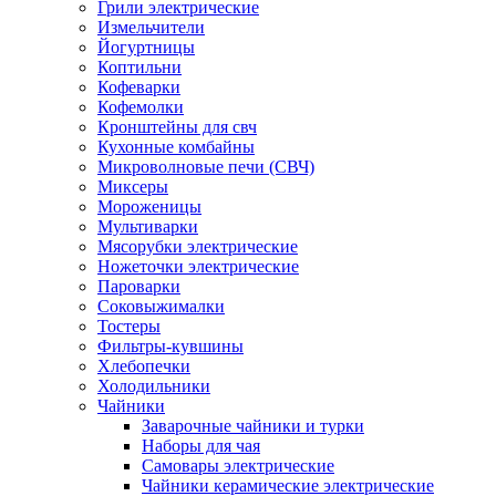
Грили электрические
Измельчители
Йогуртницы
Коптильни
Кофеварки
Кофемолки
Кронштейны для свч
Кухонные комбайны
Микроволновые печи (СВЧ)
Миксеры
Мороженицы
Мультиварки
Мясорубки электрические
Ножеточки электрические
Пароварки
Соковыжималки
Тостеры
Фильтры-кувшины
Хлебопечки
Холодильники
Чайники
Заварочные чайники и турки
Наборы для чая
Самовары электрические
Чайники керамические электрические