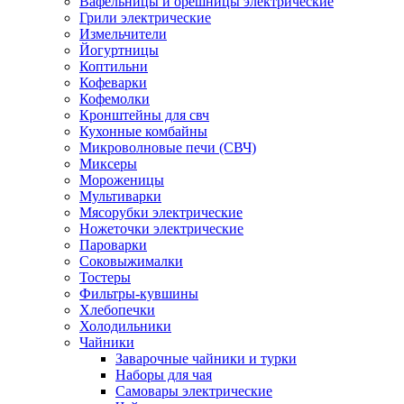
Вафельницы и орешницы электрические
Грили электрические
Измельчители
Йогуртницы
Коптильни
Кофеварки
Кофемолки
Кронштейны для свч
Кухонные комбайны
Микроволновые печи (СВЧ)
Миксеры
Мороженицы
Мультиварки
Мясорубки электрические
Ножеточки электрические
Пароварки
Соковыжималки
Тостеры
Фильтры-кувшины
Хлебопечки
Холодильники
Чайники
Заварочные чайники и турки
Наборы для чая
Самовары электрические