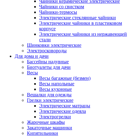
Чайники керамические электрические
Чайники со свистком
Чайники-термосы
Электрические стеклянные чайники
Электрические чайники в пластиковом
корпусе
Электрические чайники из нержавеющей
стали
Шинковки электрические
Электросковороды
Для дома и дачи
Бассейны надувные
Биотуалеты для дачи
Весы
Весы багажные (безмен)
Весы напольные
Весы кухонные
Вешалки для одежды
Грелки электрические
Электрические матрацы
Электрические одеяла
Электрогрелки
Жарочные шкафы
Закаточные машинки
Кипятильники