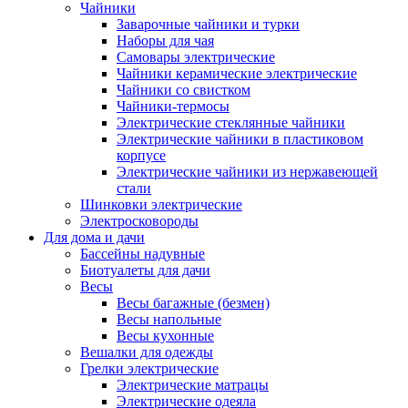
Чайники
Заварочные чайники и турки
Наборы для чая
Самовары электрические
Чайники керамические электрические
Чайники со свистком
Чайники-термосы
Электрические стеклянные чайники
Электрические чайники в пластиковом
корпусе
Электрические чайники из нержавеющей
стали
Шинковки электрические
Электросковороды
Для дома и дачи
Бассейны надувные
Биотуалеты для дачи
Весы
Весы багажные (безмен)
Весы напольные
Весы кухонные
Вешалки для одежды
Грелки электрические
Электрические матрацы
Электрические одеяла