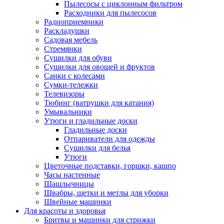
Пылесосы с циклонным фильтром
Расходники для пылесосов
Радиоприемники
Раскладушки
Садовая мебель
Стремянки
Сушилки для обуви
Сушилки для овощей и фруктов
Санки с колесами
Сумки-тележки
Телевизоры
Тюбинг (ватрушки для катания)
Умывальники
Утюги и гладильные доски
Гладильные доски
Отпариватели для одежды
Сушилки для белья
Утюги
Цветочные подставки, горшки, кашпо
Часы настенные
Шашлычницы
Швабры, щетки и метлы для уборки
Швейные машинки
Для красоты и здоровья
Бритвы и машинки для стрижки