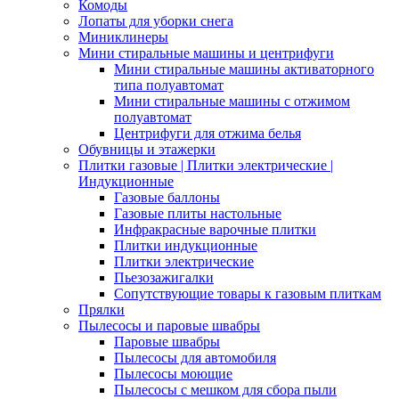
Комоды
Лопаты для уборки снега
Миниклинеры
Мини стиральные машины и центрифуги
Мини стиральные машины активаторного
типа полуавтомат
Мини стиральные машины с отжимом
полуавтомат
Центрифуги для отжима белья
Обувницы и этажерки
Плитки газовые | Плитки электрические |
Индукционные
Газовые баллоны
Газовые плиты настольные
Инфракрасные варочные плитки
Плитки индукционные
Плитки электрические
Пьезозажигалки
Сопутствующие товары к газовым плиткам
Прялки
Пылесосы и паровые швабры
Паровые швабры
Пылесосы для автомобиля
Пылесосы моющие
Пылесосы с мешком для сбора пыли