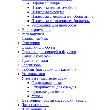
Паровые швабры
Пылесосы для автомобиля
Пылесосы моющие
Пылесосы с мешком для сбора пыли
Пылесосы с циклонным фильтром
Расходники для пылесосов
Радиоприемники
Раскладушки
Садовая мебель
Стремянки
Сушилки для обуви
Сушилки для овощей и фруктов
Санки с колесами
Сумки-тележки
Телевизоры
Тюбинг (ватрушки для катания)
Умывальники
Утюги и гладильные доски
Гладильные доски
Отпариватели для одежды
Сушилки для белья
Утюги
Цветочные подставки, горшки, кашпо
Часы настенные
Шашлычницы