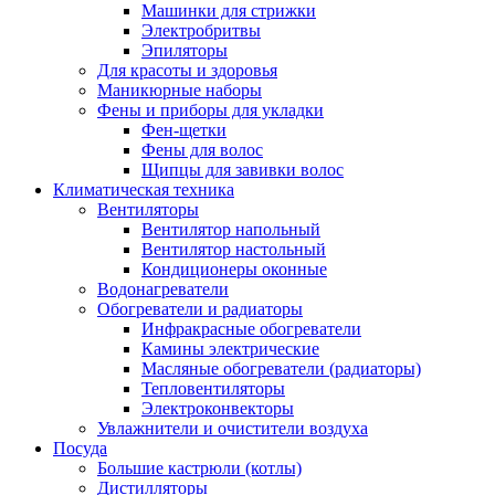
Машинки для стрижки
Электробритвы
Эпиляторы
Для красоты и здоровья
Маникюрные наборы
Фены и приборы для укладки
Фен-щетки
Фены для волос
Щипцы для завивки волос
Климатическая техника
Вентиляторы
Вентилятор напольный
Вентилятор настольный
Кондиционеры оконные
Водонагреватели
Обогреватели и радиаторы
Инфракрасные обогреватели
Камины электрические
Масляные обогреватели (радиаторы)
Тепловентиляторы
Электроконвекторы
Увлажнители и очистители воздуха
Посуда
Большие кастрюли (котлы)
Дистилляторы