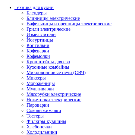
Техника для кухни
Блендеры
Блинницы электрические
Вафельницы и орешницы электрические
Грили электрические
Измельчители
Йогуртницы
Коптильни
Кофеварки
Кофемолки
Кронштейны для свч
Кухонные комбайны
Микроволновые печи (СВЧ)
Миксеры
Мороженицы
Мультиварки
Мясорубки электрические
Ножеточки электрические
Пароварки
Соковыжималки
Тостеры
Фильтры-кувшины
Хлебопечки
Холодильники