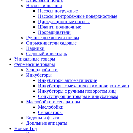
Капельный полив
Насосы и шланги
Насосы погружные
Насосы центробежные поверхностные
Циркуляционные насосы
Шланги поливочные
Проращиватели
Ручные рыхлители почвы
Опрыскиватели садовые
Парники
Садовый инвентарь
Уникальные товары
Фермерские товары
Зернодробилки
Инкубаторы
Инкубаторы автоматические
Инкубаторы с механическим поворотом яиц
Инкубаторы с ручным поворотом яиц
Сопутствующие товары к инкубаторам
Маслобойки и сепараторы
Маслобойки
Сепараторы
Бидоны и фляги
Доильные аппараты
Новый Год