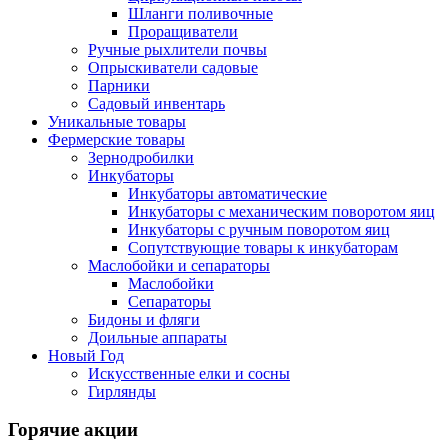
Шланги поливочные
Проращиватели
Ручные рыхлители почвы
Опрыскиватели садовые
Парники
Садовый инвентарь
Уникальные товары
Фермерские товары
Зернодробилки
Инкубаторы
Инкубаторы автоматические
Инкубаторы с механическим поворотом яиц
Инкубаторы с ручным поворотом яиц
Сопутствующие товары к инкубаторам
Маслобойки и сепараторы
Маслобойки
Сепараторы
Бидоны и фляги
Доильные аппараты
Новый Год
Искусственные елки и сосны
Гирлянды
Горячие акции