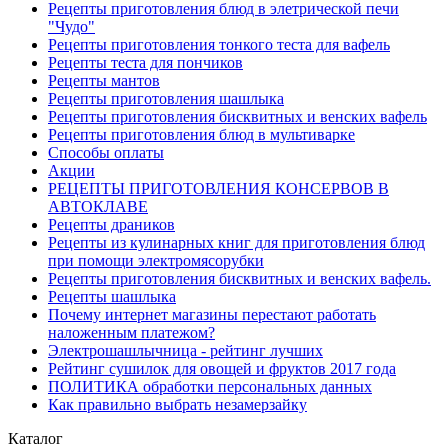
Рецепты приготовления блюд в элетрической печи
"Чудо"
Рецепты приготовления тонкого теста для вафель
Рецепты теста для пончиков
Рецепты мантов
Рецепты приготовления шашлыка
Рецепты приготовления бисквитных и венских вафель
Рецепты приготовления блюд в мультиварке
Способы оплаты
Акции
РЕЦЕПТЫ ПРИГОТОВЛЕНИЯ КОНСЕРВОВ В
АВТОКЛАВЕ
Рецепты драников
Рецепты из кулинарных книг для приготовления блюд
при помощи электромясорубки
Рецепты приготовления бисквитных и венских вафель.
Рецепты шашлыка
Почему интернет магазины перестают работать
наложенным платежом?
Электрошашлычница - рейтинг лучших
Рейтинг сушилок для овощей и фруктов 2017 года
ПОЛИТИКА обработки персональных данных
Как правильно выбрать незамерзайку
Каталог