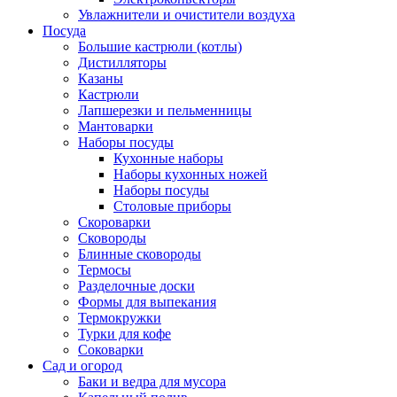
Увлажнители и очистители воздуха
Посуда
Большие кастрюли (котлы)
Дистилляторы
Казаны
Кастрюли
Лапшерезки и пельменницы
Мантоварки
Наборы посуды
Кухонные наборы
Наборы кухонных ножей
Наборы посуды
Столовые приборы
Скороварки
Сковороды
Блинные сковороды
Термосы
Разделочные доски
Формы для выпекания
Термокружки
Турки для кофе
Соковарки
Сад и огород
Баки и ведра для мусора