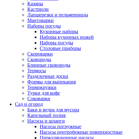
Казаны
Кастрюли
Лапшерезки и пельменницы
Мантоварки
Наборы посуды
Кухонные наборы
Наборы кухонных ножей
Наборы посуды
Столовые приборы
Скороварки
Сковороды
Блинные сковороды
Термосы
Разделочные доски
Формы для выпекания
Термокружки
Турки для кофе
Соковарки
Сад и огород
Баки и ведра для мусора
Капельный полив
Насосы и шланги
Насосы погружные
Насосы центробежные поверхностные
Циркуляционные насосы