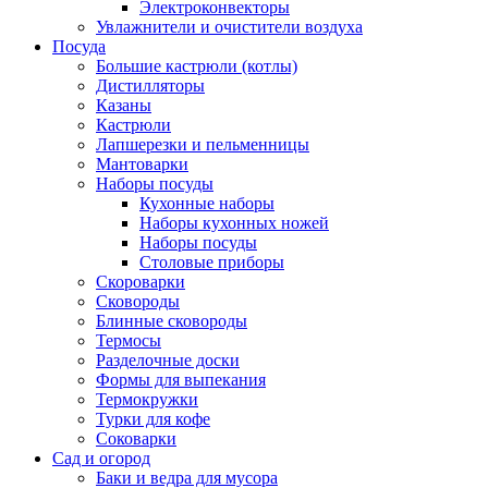
Электроконвекторы
Увлажнители и очистители воздуха
Посуда
Большие кастрюли (котлы)
Дистилляторы
Казаны
Кастрюли
Лапшерезки и пельменницы
Мантоварки
Наборы посуды
Кухонные наборы
Наборы кухонных ножей
Наборы посуды
Столовые приборы
Скороварки
Сковороды
Блинные сковороды
Термосы
Разделочные доски
Формы для выпекания
Термокружки
Турки для кофе
Соковарки
Сад и огород
Баки и ведра для мусора