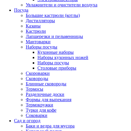
Увлажнители и очистители воздуха
Посуда
Большие кастрюли (котлы)
Дистилляторы
Казаны
Кастрюли
Лапшерезки и пельменницы
Мантоварки
Наборы посуды
Кухонные наборы
Наборы кухонных ножей
Наборы посуды
Столовые приборы
Скороварки
Сковороды
Блинные сковороды
Термосы
Разделочные доски
Формы для выпекания
Термокружки
Турки для кофе
Соковарки
Сад и огород
Баки и ведра для мусора