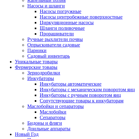
Капельный полив
Насосы и шланги
Насосы погружные
Насосы центробежные поверхностные
Циркуляционные насосы
Шланги поливочные
Проращиватели
Ручные рыхлители почвы
Опрыскиватели садовые
Парники
Садовый инвентарь
Уникальные товары
Фермерские товары
Зернодробилки
Инкубаторы
Инкубаторы автоматические
Инкубаторы с механическим поворотом яиц
Инкубаторы с ручным поворотом яиц
Сопутствующие товары к инкубаторам
Маслобойки и сепараторы
Маслобойки
Сепараторы
Бидоны и фляги
Доильные аппараты
Новый Год