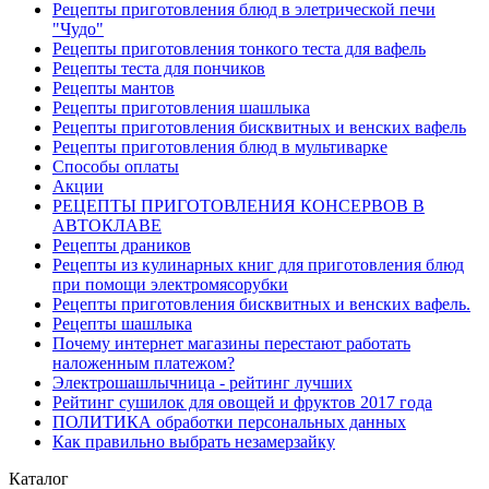
Рецепты приготовления блюд в элетрической печи
"Чудо"
Рецепты приготовления тонкого теста для вафель
Рецепты теста для пончиков
Рецепты мантов
Рецепты приготовления шашлыка
Рецепты приготовления бисквитных и венских вафель
Рецепты приготовления блюд в мультиварке
Способы оплаты
Акции
РЕЦЕПТЫ ПРИГОТОВЛЕНИЯ КОНСЕРВОВ В
АВТОКЛАВЕ
Рецепты драников
Рецепты из кулинарных книг для приготовления блюд
при помощи электромясорубки
Рецепты приготовления бисквитных и венских вафель.
Рецепты шашлыка
Почему интернет магазины перестают работать
наложенным платежом?
Электрошашлычница - рейтинг лучших
Рейтинг сушилок для овощей и фруктов 2017 года
ПОЛИТИКА обработки персональных данных
Как правильно выбрать незамерзайку
Каталог