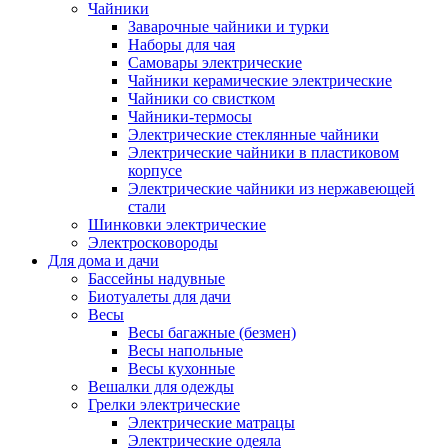
Чайники
Заварочные чайники и турки
Наборы для чая
Самовары электрические
Чайники керамические электрические
Чайники со свистком
Чайники-термосы
Электрические стеклянные чайники
Электрические чайники в пластиковом
корпусе
Электрические чайники из нержавеющей
стали
Шинковки электрические
Электросковороды
Для дома и дачи
Бассейны надувные
Биотуалеты для дачи
Весы
Весы багажные (безмен)
Весы напольные
Весы кухонные
Вешалки для одежды
Грелки электрические
Электрические матрацы
Электрические одеяла