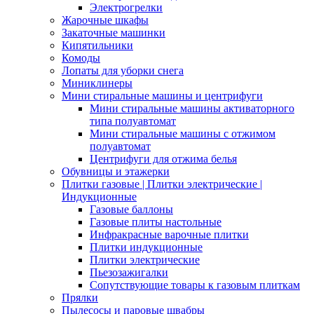
Электрогрелки
Жарочные шкафы
Закаточные машинки
Кипятильники
Комоды
Лопаты для уборки снега
Миниклинеры
Мини стиральные машины и центрифуги
Мини стиральные машины активаторного
типа полуавтомат
Мини стиральные машины с отжимом
полуавтомат
Центрифуги для отжима белья
Обувницы и этажерки
Плитки газовые | Плитки электрические |
Индукционные
Газовые баллоны
Газовые плиты настольные
Инфракрасные варочные плитки
Плитки индукционные
Плитки электрические
Пьезозажигалки
Сопутствующие товары к газовым плиткам
Прялки
Пылесосы и паровые швабры