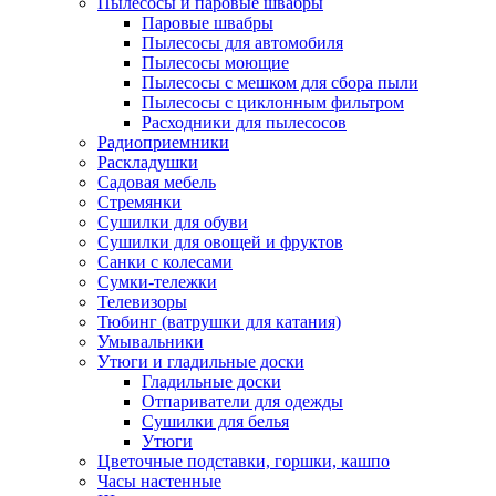
Пылесосы и паровые швабры
Паровые швабры
Пылесосы для автомобиля
Пылесосы моющие
Пылесосы с мешком для сбора пыли
Пылесосы с циклонным фильтром
Расходники для пылесосов
Радиоприемники
Раскладушки
Садовая мебель
Стремянки
Сушилки для обуви
Сушилки для овощей и фруктов
Санки с колесами
Сумки-тележки
Телевизоры
Тюбинг (ватрушки для катания)
Умывальники
Утюги и гладильные доски
Гладильные доски
Отпариватели для одежды
Сушилки для белья
Утюги
Цветочные подставки, горшки, кашпо
Часы настенные