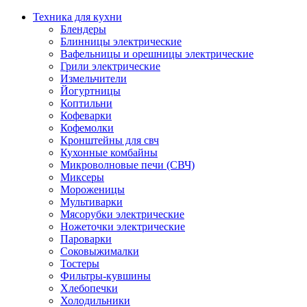
Техника для кухни
Блендеры
Блинницы электрические
Вафельницы и орешницы электрические
Грили электрические
Измельчители
Йогуртницы
Коптильни
Кофеварки
Кофемолки
Кронштейны для свч
Кухонные комбайны
Микроволновые печи (СВЧ)
Миксеры
Мороженицы
Мультиварки
Мясорубки электрические
Ножеточки электрические
Пароварки
Соковыжималки
Тостеры
Фильтры-кувшины
Хлебопечки
Холодильники