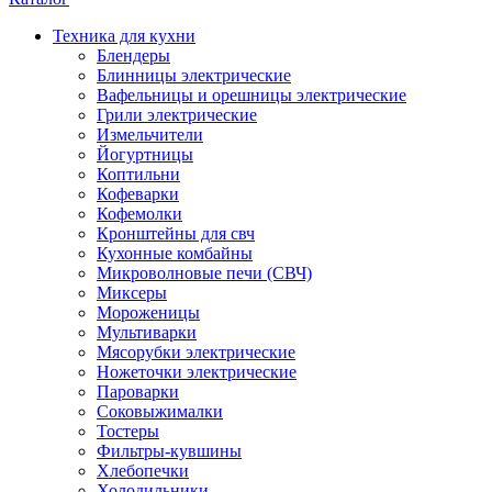
Техника для кухни
Блендеры
Блинницы электрические
Вафельницы и орешницы электрические
Грили электрические
Измельчители
Йогуртницы
Коптильни
Кофеварки
Кофемолки
Кронштейны для свч
Кухонные комбайны
Микроволновые печи (СВЧ)
Миксеры
Мороженицы
Мультиварки
Мясорубки электрические
Ножеточки электрические
Пароварки
Соковыжималки
Тостеры
Фильтры-кувшины
Хлебопечки
Холодильники