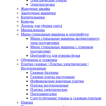
Электрические одеяла
Электрогрелки
Жарочные шкафы
Закаточные машинки
Кипятильники
Комоды
Лопаты для уборки снега
Миниклинеры
Мини стиральные машины и центрифуги
Мини стиральные машины активаторного
типа полуавтомат
Мини стиральные машины с отжимом
полуавтомат
Центрифуги для отжима белья
Обувницы и этажерки
Плитки газовые | Плитки электрические |
Индукционные
Газовые баллоны
Газовые плиты настольные
Инфракрасные варочные плитки
Плитки индукционные
Плитки электрические
Пьезозажигалки
Сопутствующие товары к газовым плиткам
Прялки