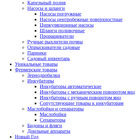
Капельный полив
Насосы и шланги
Насосы погружные
Насосы центробежные поверхностные
Циркуляционные насосы
Шланги поливочные
Проращиватели
Ручные рыхлители почвы
Опрыскиватели садовые
Парники
Садовый инвентарь
Уникальные товары
Фермерские товары
Зернодробилки
Инкубаторы
Инкубаторы автоматические
Инкубаторы с механическим поворотом яиц
Инкубаторы с ручным поворотом яиц
Сопутствующие товары к инкубаторам
Маслобойки и сепараторы
Маслобойки
Сепараторы
Бидоны и фляги
Доильные аппараты
Новый Год