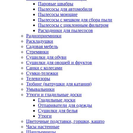
Паровые швабры
Пылесосы для автомобиля
Пылесосы моющие
Пылесосы с мешком для сбора пыли
Пылесосы с циклонным фильтром
Расходники для пылесосов
Радиоприемники
Раскладушки
Садовая мебель
Стремянки
Сушилки для обуви
Сушилки для овощей и фруктов
Санки с колесами
Сумки-тележки
Телевизоры
Тюбинг (ватрушки для катания)
Умывальники
Утюги и гладильные доски
Гладильные доски
Отпариватели для одежды
Сушилки для белья
Утюги
Цветочные подставки, горшки, кашпо
Часы настенные
Шашлычницы