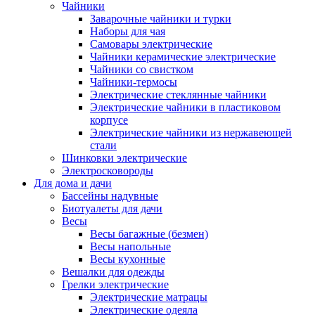
Чайники
Заварочные чайники и турки
Наборы для чая
Самовары электрические
Чайники керамические электрические
Чайники со свистком
Чайники-термосы
Электрические стеклянные чайники
Электрические чайники в пластиковом
корпусе
Электрические чайники из нержавеющей
стали
Шинковки электрические
Электросковороды
Для дома и дачи
Бассейны надувные
Биотуалеты для дачи
Весы
Весы багажные (безмен)
Весы напольные
Весы кухонные
Вешалки для одежды
Грелки электрические
Электрические матрацы
Электрические одеяла