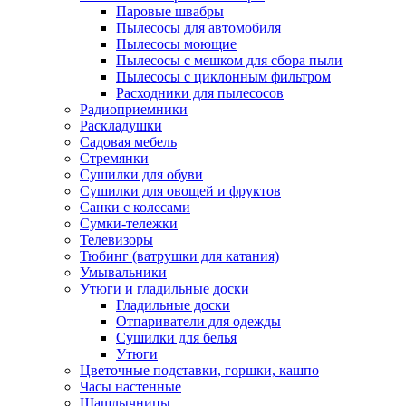
Паровые швабры
Пылесосы для автомобиля
Пылесосы моющие
Пылесосы с мешком для сбора пыли
Пылесосы с циклонным фильтром
Расходники для пылесосов
Радиоприемники
Раскладушки
Садовая мебель
Стремянки
Сушилки для обуви
Сушилки для овощей и фруктов
Санки с колесами
Сумки-тележки
Телевизоры
Тюбинг (ватрушки для катания)
Умывальники
Утюги и гладильные доски
Гладильные доски
Отпариватели для одежды
Сушилки для белья
Утюги
Цветочные подставки, горшки, кашпо
Часы настенные
Шашлычницы