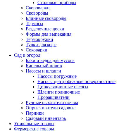
Столовые приборы
Скороварки
Сковороды
Блинные сковороды
Термосы
Разделочные доски
Формы для выпекания
Термокружки
Турки для кофе
Соковарки
Сад и огород
Баки и ведра для мусора
Капельный полив
Насосы и шланги
Насосы погружные
Насосы центробежные поверхностные
Циркуляционные насосы
Шланги поливочные
Проращиватели
Ручные рыхлители почвы
Опрыскиватели садовые
Парники
Садовый инвентарь
Уникальные товары
Фермерские товары