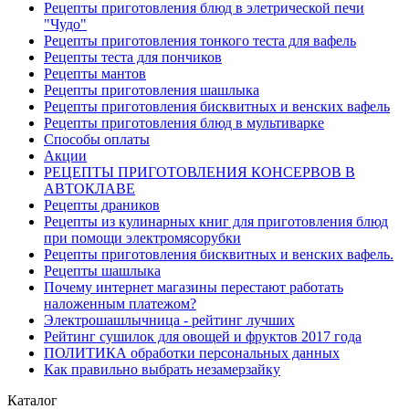
Рецепты приготовления блюд в элетрической печи
"Чудо"
Рецепты приготовления тонкого теста для вафель
Рецепты теста для пончиков
Рецепты мантов
Рецепты приготовления шашлыка
Рецепты приготовления бисквитных и венских вафель
Рецепты приготовления блюд в мультиварке
Способы оплаты
Акции
РЕЦЕПТЫ ПРИГОТОВЛЕНИЯ КОНСЕРВОВ В
АВТОКЛАВЕ
Рецепты драников
Рецепты из кулинарных книг для приготовления блюд
при помощи электромясорубки
Рецепты приготовления бисквитных и венских вафель.
Рецепты шашлыка
Почему интернет магазины перестают работать
наложенным платежом?
Электрошашлычница - рейтинг лучших
Рейтинг сушилок для овощей и фруктов 2017 года
ПОЛИТИКА обработки персональных данных
Как правильно выбрать незамерзайку
Каталог