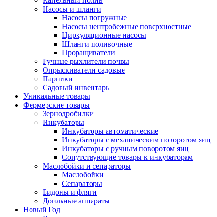
Капельный полив
Насосы и шланги
Насосы погружные
Насосы центробежные поверхностные
Циркуляционные насосы
Шланги поливочные
Проращиватели
Ручные рыхлители почвы
Опрыскиватели садовые
Парники
Садовый инвентарь
Уникальные товары
Фермерские товары
Зернодробилки
Инкубаторы
Инкубаторы автоматические
Инкубаторы с механическим поворотом яиц
Инкубаторы с ручным поворотом яиц
Сопутствующие товары к инкубаторам
Маслобойки и сепараторы
Маслобойки
Сепараторы
Бидоны и фляги
Доильные аппараты
Новый Год