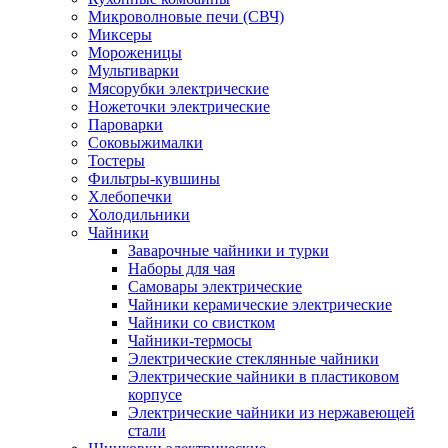
Микроволновые печи (СВЧ)
Миксеры
Мороженицы
Мультиварки
Мясорубки электрические
Ножеточки электрические
Пароварки
Соковыжималки
Тостеры
Фильтры-кувшины
Хлебопечки
Холодильники
Чайники
Заварочные чайники и турки
Наборы для чая
Самовары электрические
Чайники керамические электрические
Чайники со свистком
Чайники-термосы
Электрические стеклянные чайники
Электрические чайники в пластиковом
корпусе
Электрические чайники из нержавеющей
стали