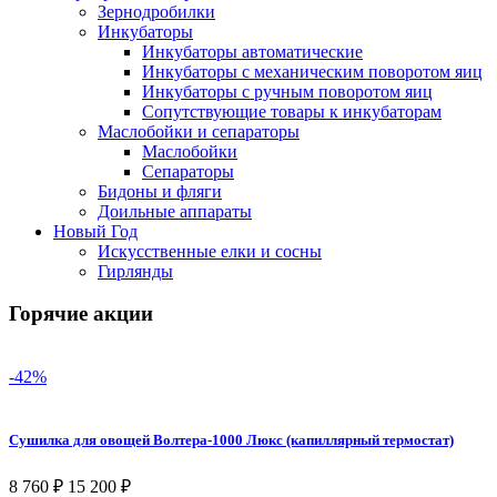
Зернодробилки
Инкубаторы
Инкубаторы автоматические
Инкубаторы с механическим поворотом яиц
Инкубаторы с ручным поворотом яиц
Сопутствующие товары к инкубаторам
Маслобойки и сепараторы
Маслобойки
Сепараторы
Бидоны и фляги
Доильные аппараты
Новый Год
Искусственные елки и сосны
Гирлянды
Горячие акции
-42%
Сушилка для овощей Волтера-1000 Люкс (капиллярный термостат)
8 760
₽
15 200
₽