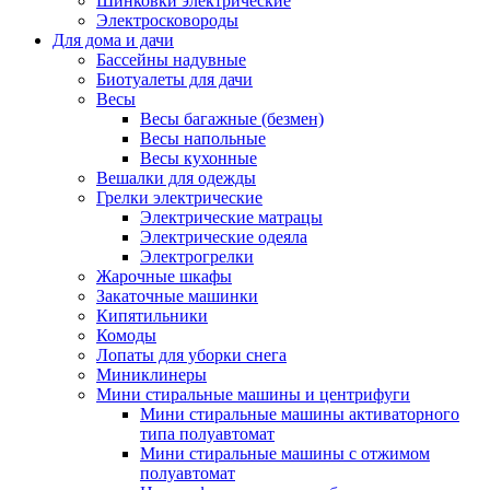
Шинковки электрические
Электросковороды
Для дома и дачи
Бассейны надувные
Биотуалеты для дачи
Весы
Весы багажные (безмен)
Весы напольные
Весы кухонные
Вешалки для одежды
Грелки электрические
Электрические матрацы
Электрические одеяла
Электрогрелки
Жарочные шкафы
Закаточные машинки
Кипятильники
Комоды
Лопаты для уборки снега
Миниклинеры
Мини стиральные машины и центрифуги
Мини стиральные машины активаторного
типа полуавтомат
Мини стиральные машины с отжимом
полуавтомат