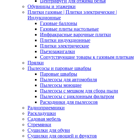
Центрифуги для отжима белья
Обувницы и этажерки
Плитки газовые | Плитки электрические |
Индукционные
Газовые баллоны
Газовые плиты настольные
Инфракрасные варочные плитки
Плитки индукционные
Плитки электрические
Пьезозажигалки
Сопутствующие товары к газовым плиткам
Прялки
Пылесосы и паровые швабры
Паровые швабры
Пылесосы для автомобиля
Пылесосы моющие
Пылесосы с мешком для сбора пыли
Пылесосы с циклонным фильтром
Расходники для пылесосов
Радиоприемники
Раскладушки
Садовая мебель
Стремянки
Сушилки для обуви
Сушилки для овощей и фруктов