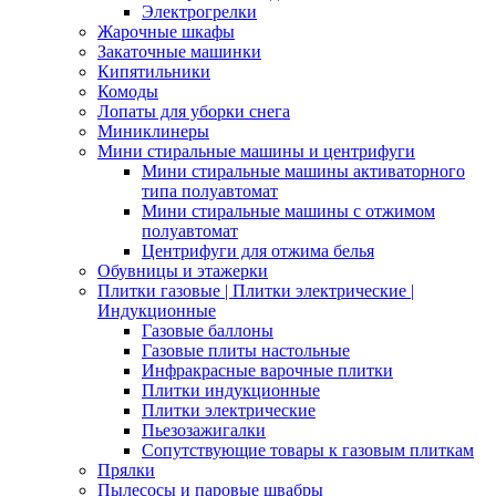
Электрогрелки
Жарочные шкафы
Закаточные машинки
Кипятильники
Комоды
Лопаты для уборки снега
Миниклинеры
Мини стиральные машины и центрифуги
Мини стиральные машины активаторного
типа полуавтомат
Мини стиральные машины с отжимом
полуавтомат
Центрифуги для отжима белья
Обувницы и этажерки
Плитки газовые | Плитки электрические |
Индукционные
Газовые баллоны
Газовые плиты настольные
Инфракрасные варочные плитки
Плитки индукционные
Плитки электрические
Пьезозажигалки
Сопутствующие товары к газовым плиткам
Прялки
Пылесосы и паровые швабры