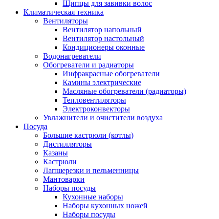
Щипцы для завивки волос
Климатическая техника
Вентиляторы
Вентилятор напольный
Вентилятор настольный
Кондиционеры оконные
Водонагреватели
Обогреватели и радиаторы
Инфракрасные обогреватели
Камины электрические
Масляные обогреватели (радиаторы)
Тепловентиляторы
Электроконвекторы
Увлажнители и очистители воздуха
Посуда
Большие кастрюли (котлы)
Дистилляторы
Казаны
Кастрюли
Лапшерезки и пельменницы
Мантоварки
Наборы посуды
Кухонные наборы
Наборы кухонных ножей
Наборы посуды