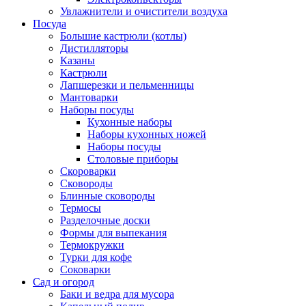
Увлажнители и очистители воздуха
Посуда
Большие кастрюли (котлы)
Дистилляторы
Казаны
Кастрюли
Лапшерезки и пельменницы
Мантоварки
Наборы посуды
Кухонные наборы
Наборы кухонных ножей
Наборы посуды
Столовые приборы
Скороварки
Сковороды
Блинные сковороды
Термосы
Разделочные доски
Формы для выпекания
Термокружки
Турки для кофе
Соковарки
Сад и огород
Баки и ведра для мусора