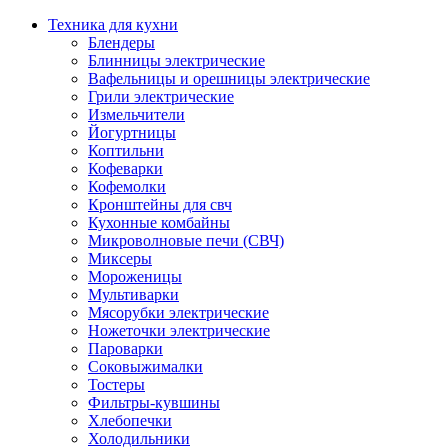
Техника для кухни
Блендеры
Блинницы электрические
Вафельницы и орешницы электрические
Грили электрические
Измельчители
Йогуртницы
Коптильни
Кофеварки
Кофемолки
Кронштейны для свч
Кухонные комбайны
Микроволновые печи (СВЧ)
Миксеры
Мороженицы
Мультиварки
Мясорубки электрические
Ножеточки электрические
Пароварки
Соковыжималки
Тостеры
Фильтры-кувшины
Хлебопечки
Холодильники