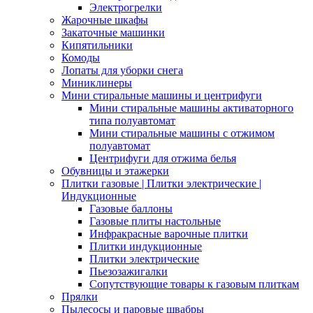
Электрогрелки
Жарочные шкафы
Закаточные машинки
Кипятильники
Комоды
Лопаты для уборки снега
Миниклинеры
Мини стиральные машины и центрифуги
Мини стиральные машины активаторного
типа полуавтомат
Мини стиральные машины с отжимом
полуавтомат
Центрифуги для отжима белья
Обувницы и этажерки
Плитки газовые | Плитки электрические |
Индукционные
Газовые баллоны
Газовые плиты настольные
Инфракрасные варочные плитки
Плитки индукционные
Плитки электрические
Пьезозажигалки
Сопутствующие товары к газовым плиткам
Прялки
Пылесосы и паровые швабры