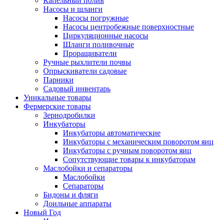
Капельный полив
Насосы и шланги
Насосы погружные
Насосы центробежные поверхностные
Циркуляционные насосы
Шланги поливочные
Проращиватели
Ручные рыхлители почвы
Опрыскиватели садовые
Парники
Садовый инвентарь
Уникальные товары
Фермерские товары
Зернодробилки
Инкубаторы
Инкубаторы автоматические
Инкубаторы с механическим поворотом яиц
Инкубаторы с ручным поворотом яиц
Сопутствующие товары к инкубаторам
Маслобойки и сепараторы
Маслобойки
Сепараторы
Бидоны и фляги
Доильные аппараты
Новый Год