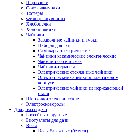
Пароварки
Соковыжималки
Тостеры
Фильтры-кувшины
Хлебопечки
Холодильники
Чайники
Заварочные чайники и турки
Наборы для чая
Самовары электрические
Чайники керамические электрические
Чайники со свистком
Чайники-термосы
Электрические стеклянные чайники
Электрические чайники в пластиковом
корпусе
Электрические чайники из нержавеющей
стали
Шинковки электрические
Электросковороды
Для дома и дачи
Бассейны надувные
Биотуалеты для дачи
Весы
Весы багажные (безмен)