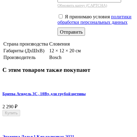
Обновить капчу (CAPTCHA)
Я принимаю условия
политики
обработки персональных данных
Страна производства
Словения
Габариты (ДхШхВ)
12 × 12 × 20 см
Производитель
Bosch
С этим товаром также покупают
Бритва Агидель 3С , 10Вт, для грубой щетины
2 290
₽
Купить
Этажерка Ладья 1 К на колесиках Э321