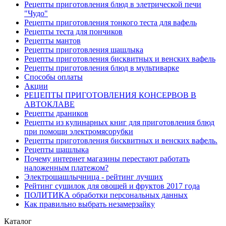
Рецепты приготовления блюд в элетрической печи
"Чудо"
Рецепты приготовления тонкого теста для вафель
Рецепты теста для пончиков
Рецепты мантов
Рецепты приготовления шашлыка
Рецепты приготовления бисквитных и венских вафель
Рецепты приготовления блюд в мультиварке
Способы оплаты
Акции
РЕЦЕПТЫ ПРИГОТОВЛЕНИЯ КОНСЕРВОВ В
АВТОКЛАВЕ
Рецепты драников
Рецепты из кулинарных книг для приготовления блюд
при помощи электромясорубки
Рецепты приготовления бисквитных и венских вафель.
Рецепты шашлыка
Почему интернет магазины перестают работать
наложенным платежом?
Электрошашлычница - рейтинг лучших
Рейтинг сушилок для овощей и фруктов 2017 года
ПОЛИТИКА обработки персональных данных
Как правильно выбрать незамерзайку
Каталог