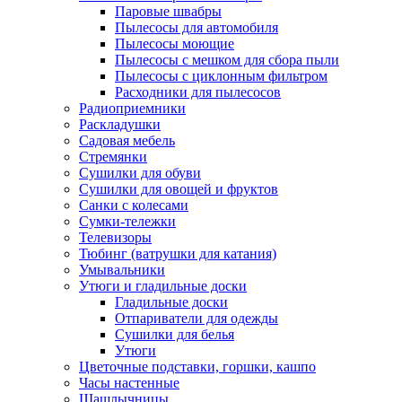
Паровые швабры
Пылесосы для автомобиля
Пылесосы моющие
Пылесосы с мешком для сбора пыли
Пылесосы с циклонным фильтром
Расходники для пылесосов
Радиоприемники
Раскладушки
Садовая мебель
Стремянки
Сушилки для обуви
Сушилки для овощей и фруктов
Санки с колесами
Сумки-тележки
Телевизоры
Тюбинг (ватрушки для катания)
Умывальники
Утюги и гладильные доски
Гладильные доски
Отпариватели для одежды
Сушилки для белья
Утюги
Цветочные подставки, горшки, кашпо
Часы настенные
Шашлычницы