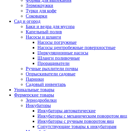
Формы для выпекания
Термокружки
Турки для кофе
Соковарки
Сад и огород
Баки и ведра для мусора
Капельный полив
Насосы и шланги
Насосы погружные
Насосы центробежные поверхностные
Циркуляционные насосы
Шланги поливочные
Проращиватели
Ручные рыхлители почвы
Опрыскиватели садовые
Парники
Садовый инвентарь
Уникальные товары
Фермерские товары
Зернодробилки
Инкубаторы
Инкубаторы автоматические
Инкубаторы с механическим поворотом яиц
Инкубаторы с ручным поворотом яиц
Сопутствующие товары к инкубаторам