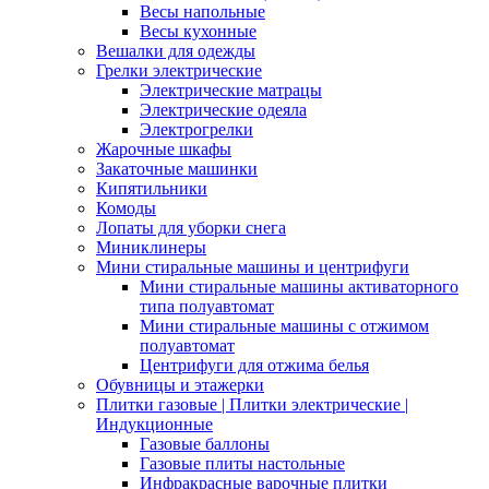
Весы напольные
Весы кухонные
Вешалки для одежды
Грелки электрические
Электрические матрацы
Электрические одеяла
Электрогрелки
Жарочные шкафы
Закаточные машинки
Кипятильники
Комоды
Лопаты для уборки снега
Миниклинеры
Мини стиральные машины и центрифуги
Мини стиральные машины активаторного
типа полуавтомат
Мини стиральные машины с отжимом
полуавтомат
Центрифуги для отжима белья
Обувницы и этажерки
Плитки газовые | Плитки электрические |
Индукционные
Газовые баллоны
Газовые плиты настольные
Инфракрасные варочные плитки