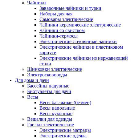
Чайники
Заварочные чайники и турки
Наборы для чая
Самовары электрические
Чайники керамические электрические
Чайники со свистком
Чайники-термосы
Электрические стеклянные чайники
Электрические чайники в пластиковом
корпусе
Электрические чайники из нержавеющей
стали
Шинковки электрические
Электросковороды
Для дома и дачи
Бассейны надувные
Биотуалеты для дачи
Весы
Весы багажные (безмен)
Весы напольные
Весы кухонные
Вешалки для одежды
Грелки электрические
Электрические матрацы
Электрические одеяла