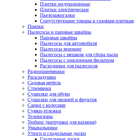
Плитки индукционные
Плитки электрические
Пьезозажигалки
Сопутствующие товары к газовым плиткам
Прялки
Пылесосы и паровые швабры
Паровые швабры
Пылесосы для автомобиля
Пылесосы моющие
Пылесосы с мешком для сбора пыли
Пылесосы с циклонным фильтром
Расходники для пылесосов
Радиоприемники
Раскладушки
Садовая мебель
Стремянки
Сушилки для обуви
Сушилки для овощей и фруктов
Санки с колесами
Сумки-тележки
Телевизоры
Тюбинг (ватрушки для катания)
Умывальники
Утюги и гладильные доски
Гладильные доски