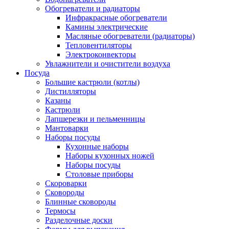
Обогреватели и радиаторы
Инфракрасные обогреватели
Камины электрические
Масляные обогреватели (радиаторы)
Тепловентиляторы
Электроконвекторы
Увлажнители и очистители воздуха
Посуда
Большие кастрюли (котлы)
Дистилляторы
Казаны
Кастрюли
Лапшерезки и пельменницы
Мантоварки
Наборы посуды
Кухонные наборы
Наборы кухонных ножей
Наборы посуды
Столовые приборы
Скороварки
Сковороды
Блинные сковороды
Термосы
Разделочные доски