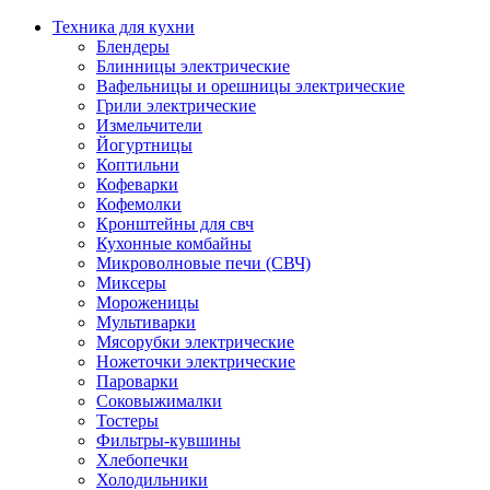
Техника для кухни
Блендеры
Блинницы электрические
Вафельницы и орешницы электрические
Грили электрические
Измельчители
Йогуртницы
Коптильни
Кофеварки
Кофемолки
Кронштейны для свч
Кухонные комбайны
Микроволновые печи (СВЧ)
Миксеры
Мороженицы
Мультиварки
Мясорубки электрические
Ножеточки электрические
Пароварки
Соковыжималки
Тостеры
Фильтры-кувшины
Хлебопечки
Холодильники