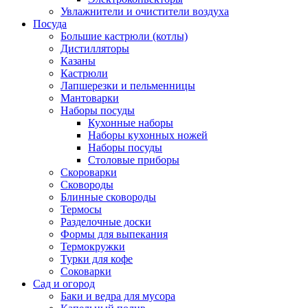
Увлажнители и очистители воздуха
Посуда
Большие кастрюли (котлы)
Дистилляторы
Казаны
Кастрюли
Лапшерезки и пельменницы
Мантоварки
Наборы посуды
Кухонные наборы
Наборы кухонных ножей
Наборы посуды
Столовые приборы
Скороварки
Сковороды
Блинные сковороды
Термосы
Разделочные доски
Формы для выпекания
Термокружки
Турки для кофе
Соковарки
Сад и огород
Баки и ведра для мусора