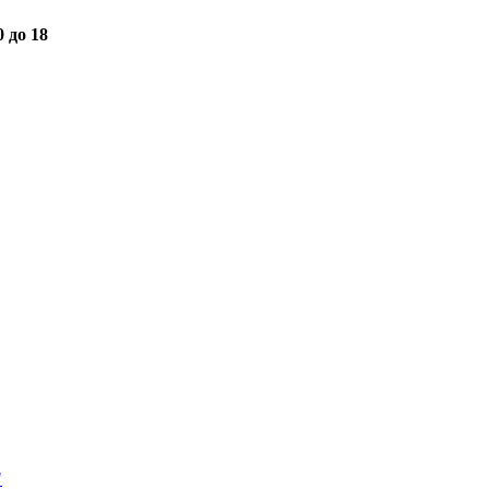
0 до 18
"