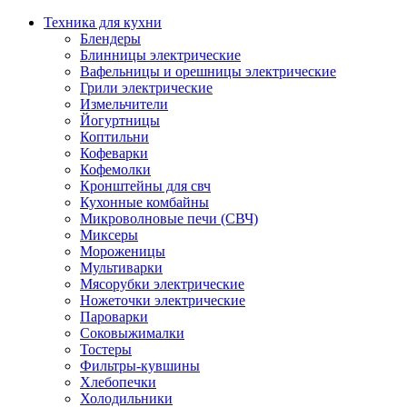
Техника для кухни
Блендеры
Блинницы электрические
Вафельницы и орешницы электрические
Грили электрические
Измельчители
Йогуртницы
Коптильни
Кофеварки
Кофемолки
Кронштейны для свч
Кухонные комбайны
Микроволновые печи (СВЧ)
Миксеры
Мороженицы
Мультиварки
Мясорубки электрические
Ножеточки электрические
Пароварки
Соковыжималки
Тостеры
Фильтры-кувшины
Хлебопечки
Холодильники