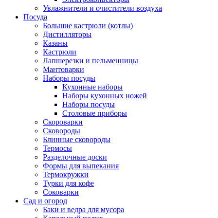
Увлажнители и очистители воздуха
Посуда
Большие кастрюли (котлы)
Дистилляторы
Казаны
Кастрюли
Лапшерезки и пельменницы
Мантоварки
Наборы посуды
Кухонные наборы
Наборы кухонных ножей
Наборы посуды
Столовые приборы
Скороварки
Сковороды
Блинные сковороды
Термосы
Разделочные доски
Формы для выпекания
Термокружки
Турки для кофе
Соковарки
Сад и огород
Баки и ведра для мусора