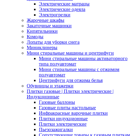
Электрические матрацы
Электрические одеяла
Электрогрелки
Жарочные шкафы
Закаточные машинки
Кипятильники
Комоды
Лопаты для уборки снега
Миниклинеры
Мини стиральные машины и центрифуги
Мини стиральные машины активаторного
типа полуавтомат
Мини стиральные машины с отжимом
полуавтомат
Центрифуги для отжима белья
Обувницы и этажерки
Плитки газовые | Плитки электрические |
Индукционные
Газовые баллоны
Газовые плиты настольные
Инфракрасные варочные плитки
Плитки индукционные
Плитки электрические
Пьезозажигалки
Сопутствующие товары к газовым плиткам