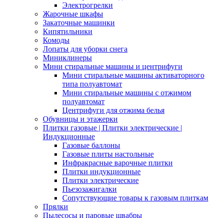
Электрогрелки
Жарочные шкафы
Закаточные машинки
Кипятильники
Комоды
Лопаты для уборки снега
Миниклинеры
Мини стиральные машины и центрифуги
Мини стиральные машины активаторного
типа полуавтомат
Мини стиральные машины с отжимом
полуавтомат
Центрифуги для отжима белья
Обувницы и этажерки
Плитки газовые | Плитки электрические |
Индукционные
Газовые баллоны
Газовые плиты настольные
Инфракрасные варочные плитки
Плитки индукционные
Плитки электрические
Пьезозажигалки
Сопутствующие товары к газовым плиткам
Прялки
Пылесосы и паровые швабры