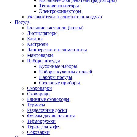
Масляные обогреватели (радиаторы)
Тепловентиляторы
Электроконвекторы
Увлажнители и очистители воздуха
Посуда
Большие кастрюли (котлы)
Дистилляторы
Казаны
Кастрюли
Лапшерезки и пельменницы
Мантоварки
Наборы посуды
Кухонные наборы
Наборы кухонных ножей
Наборы посуды
Столовые приборы
Скороварки
Сковороды
Блинные сковороды
Термосы
Разделочные доски
Формы для выпекания
Термокружки
Турки для кофе
Соковарки