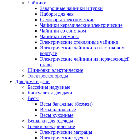
Чайники
Заварочные чайники и турки
Наборы для чая
Самовары электрические
Чайники керамические электрические
Чайники со свистком
Чайники-термосы
Электрические стеклянные чайники
Электрические чайники в пластиковом
корпусе
Электрические чайники из нержавеющей
стали
Шинковки электрические
Электросковороды
Для дома и дачи
Бассейны надувные
Биотуалеты для дачи
Весы
Весы багажные (безмен)
Весы напольные
Весы кухонные
Вешалки для одежды
Грелки электрические
Электрические матрацы
Электрические одеяла