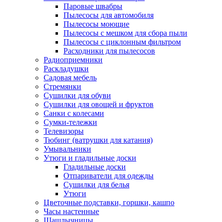
Паровые швабры
Пылесосы для автомобиля
Пылесосы моющие
Пылесосы с мешком для сбора пыли
Пылесосы с циклонным фильтром
Расходники для пылесосов
Радиоприемники
Раскладушки
Садовая мебель
Стремянки
Сушилки для обуви
Сушилки для овощей и фруктов
Санки с колесами
Сумки-тележки
Телевизоры
Тюбинг (ватрушки для катания)
Умывальники
Утюги и гладильные доски
Гладильные доски
Отпариватели для одежды
Сушилки для белья
Утюги
Цветочные подставки, горшки, кашпо
Часы настенные
Шашлычницы