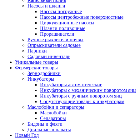
Капельный полив
Насосы и шланги
Насосы погружные
Насосы центробежные поверхностные
Циркуляционные насосы
Шланги поливочные
Проращиватели
Ручные рыхлители почвы
Опрыскиватели садовые
Парники
Садовый инвентарь
Уникальные товары
Фермерские товары
Зернодробилки
Инкубаторы
Инкубаторы автоматические
Инкубаторы с механическим поворотом яиц
Инкубаторы с ручным поворотом яиц
Сопутствующие товары к инкубаторам
Маслобойки и сепараторы
Маслобойки
Сепараторы
Бидоны и фляги
Доильные аппараты
Новый Год