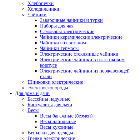
Хлебопечки
Холодильники
Чайники
Заварочные чайники и турки
Наборы для чая
Самовары электрические
Чайники керамические электрические
Чайники со свистком
Чайники-термосы
Электрические стеклянные чайники
Электрические чайники в пластиковом
корпусе
Электрические чайники из нержавеющей
стали
Шинковки электрические
Электросковороды
Для дома и дачи
Бассейны надувные
Биотуалеты для дачи
Весы
Весы багажные (безмен)
Весы напольные
Весы кухонные
Вешалки для одежды
Грелки электрические