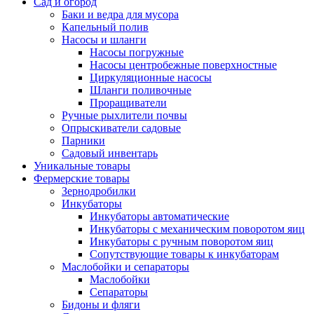
Сад и огород
Баки и ведра для мусора
Капельный полив
Насосы и шланги
Насосы погружные
Насосы центробежные поверхностные
Циркуляционные насосы
Шланги поливочные
Проращиватели
Ручные рыхлители почвы
Опрыскиватели садовые
Парники
Садовый инвентарь
Уникальные товары
Фермерские товары
Зернодробилки
Инкубаторы
Инкубаторы автоматические
Инкубаторы с механическим поворотом яиц
Инкубаторы с ручным поворотом яиц
Сопутствующие товары к инкубаторам
Маслобойки и сепараторы
Маслобойки
Сепараторы
Бидоны и фляги