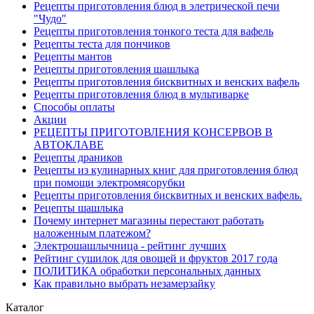
Рецепты приготовления блюд в элетрической печи
"Чудо"
Рецепты приготовления тонкого теста для вафель
Рецепты теста для пончиков
Рецепты мантов
Рецепты приготовления шашлыка
Рецепты приготовления бисквитных и венских вафель
Рецепты приготовления блюд в мультиварке
Способы оплаты
Акции
РЕЦЕПТЫ ПРИГОТОВЛЕНИЯ КОНСЕРВОВ В
АВТОКЛАВЕ
Рецепты драников
Рецепты из кулинарных книг для приготовления блюд
при помощи электромясорубки
Рецепты приготовления бисквитных и венских вафель.
Рецепты шашлыка
Почему интернет магазины перестают работать
наложенным платежом?
Электрошашлычница - рейтинг лучших
Рейтинг сушилок для овощей и фруктов 2017 года
ПОЛИТИКА обработки персональных данных
Как правильно выбрать незамерзайку
Каталог