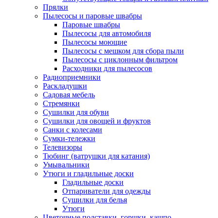
Прялки
Пылесосы и паровые швабры
Паровые швабры
Пылесосы для автомобиля
Пылесосы моющие
Пылесосы с мешком для сбора пыли
Пылесосы с циклонным фильтром
Расходники для пылесосов
Радиоприемники
Раскладушки
Садовая мебель
Стремянки
Сушилки для обуви
Сушилки для овощей и фруктов
Санки с колесами
Сумки-тележки
Телевизоры
Тюбинг (ватрушки для катания)
Умывальники
Утюги и гладильные доски
Гладильные доски
Отпариватели для одежды
Сушилки для белья
Утюги
Цветочные подставки, горшки, кашпо