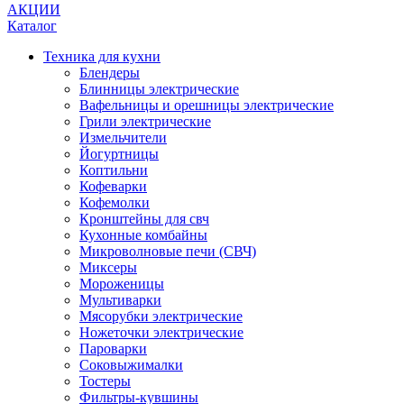
АКЦИИ
Каталог
Техника для кухни
Блендеры
Блинницы электрические
Вафельницы и орешницы электрические
Грили электрические
Измельчители
Йогуртницы
Коптильни
Кофеварки
Кофемолки
Кронштейны для свч
Кухонные комбайны
Микроволновые печи (СВЧ)
Миксеры
Мороженицы
Мультиварки
Мясорубки электрические
Ножеточки электрические
Пароварки
Соковыжималки
Тостеры
Фильтры-кувшины