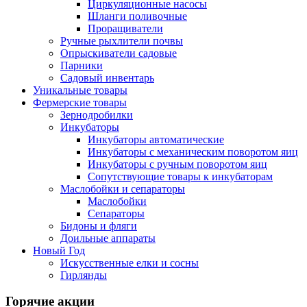
Циркуляционные насосы
Шланги поливочные
Проращиватели
Ручные рыхлители почвы
Опрыскиватели садовые
Парники
Садовый инвентарь
Уникальные товары
Фермерские товары
Зернодробилки
Инкубаторы
Инкубаторы автоматические
Инкубаторы с механическим поворотом яиц
Инкубаторы с ручным поворотом яиц
Сопутствующие товары к инкубаторам
Маслобойки и сепараторы
Маслобойки
Сепараторы
Бидоны и фляги
Доильные аппараты
Новый Год
Искусственные елки и сосны
Гирлянды
Горячие акции