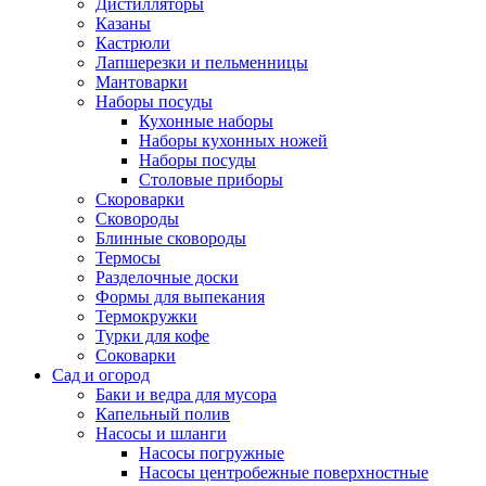
Дистилляторы
Казаны
Кастрюли
Лапшерезки и пельменницы
Мантоварки
Наборы посуды
Кухонные наборы
Наборы кухонных ножей
Наборы посуды
Столовые приборы
Скороварки
Сковороды
Блинные сковороды
Термосы
Разделочные доски
Формы для выпекания
Термокружки
Турки для кофе
Соковарки
Сад и огород
Баки и ведра для мусора
Капельный полив
Насосы и шланги
Насосы погружные
Насосы центробежные поверхностные