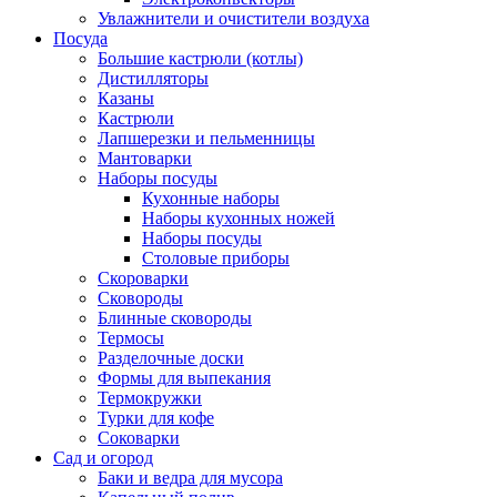
Увлажнители и очистители воздуха
Посуда
Большие кастрюли (котлы)
Дистилляторы
Казаны
Кастрюли
Лапшерезки и пельменницы
Мантоварки
Наборы посуды
Кухонные наборы
Наборы кухонных ножей
Наборы посуды
Столовые приборы
Скороварки
Сковороды
Блинные сковороды
Термосы
Разделочные доски
Формы для выпекания
Термокружки
Турки для кофе
Соковарки
Сад и огород
Баки и ведра для мусора