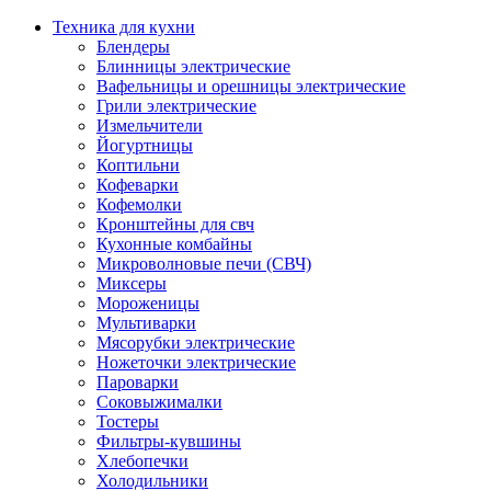
Техника для кухни
Блендеры
Блинницы электрические
Вафельницы и орешницы электрические
Грили электрические
Измельчители
Йогуртницы
Коптильни
Кофеварки
Кофемолки
Кронштейны для свч
Кухонные комбайны
Микроволновые печи (СВЧ)
Миксеры
Мороженицы
Мультиварки
Мясорубки электрические
Ножеточки электрические
Пароварки
Соковыжималки
Тостеры
Фильтры-кувшины
Хлебопечки
Холодильники