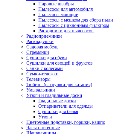
Паровые швабры
Пылесосы для автомобиля
Пылесосы моющие
Пылесосы с мешком для сбора пыли
Пылесосы с циклонным фильтром
Расходники для пылесосов
Радиоприемники
Раскладушки
Садовая мебель
Стремянки
Сушилки для обуви
Сушилки для овощей и фруктов
Санки с колесами
Сумки-тележки
Телевизоры
Тюбинг (ватрушки для катания)
Умывальники
Утюги и гладильные доски
Гладильные доски
Отпариватели для одежды
Сушилки для белья
Утюги
Цветочные подставки, горшки, кашпо
Часы настенные
Шашлычницы