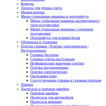
Комоды
Лопаты для уборки снега
Миниклинеры
Мини стиральные машины и центрифуги
Мини стиральные машины активаторного
типа полуавтомат
Мини стиральные машины с отжимом
полуавтомат
Центрифуги для отжима белья
Обувницы и этажерки
Плитки газовые | Плитки электрические |
Индукционные
Газовые баллоны
Газовые плиты настольные
Инфракрасные варочные плитки
Плитки индукционные
Плитки электрические
Пьезозажигалки
Сопутствующие товары к газовым плиткам
Прялки
Пылесосы и паровые швабры
Паровые швабры
Пылесосы для автомобиля
Пылесосы моющие
Пылесосы с мешком для сбора пыли