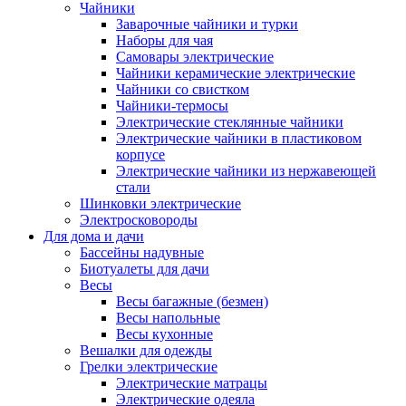
Чайники
Заварочные чайники и турки
Наборы для чая
Самовары электрические
Чайники керамические электрические
Чайники со свистком
Чайники-термосы
Электрические стеклянные чайники
Электрические чайники в пластиковом
корпусе
Электрические чайники из нержавеющей
стали
Шинковки электрические
Электросковороды
Для дома и дачи
Бассейны надувные
Биотуалеты для дачи
Весы
Весы багажные (безмен)
Весы напольные
Весы кухонные
Вешалки для одежды
Грелки электрические
Электрические матрацы
Электрические одеяла