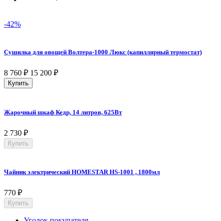
-42%
Сушилка для овощей Волтера-1000 Люкс (капиллярный термостат)
8 760
₽
15 200
₽
Купить
Жарочный шкаф Кедр, 14 литров, 625Вт
2 730
₽
Купить
Чайник электрический HOMESTAR HS-1001 , 1800мл
770
₽
Купить
Уголок покупателя