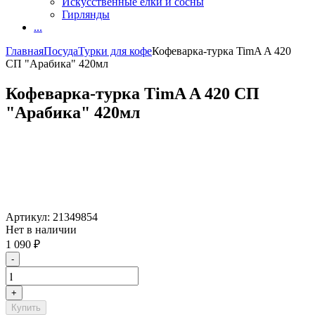
Искусственные елки и сосны
Гирлянды
...
Главная
Посуда
Турки для кофе
Кофеварка-турка TimA A 420
СП "Арабика" 420мл
Кофеварка-турка TimA A 420 СП
"Арабика" 420мл
Артикул:
21349854
Нет в наличии
1 090
₽
-
+
Купить