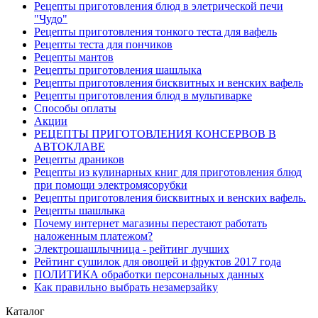
Рецепты приготовления блюд в элетрической печи
"Чудо"
Рецепты приготовления тонкого теста для вафель
Рецепты теста для пончиков
Рецепты мантов
Рецепты приготовления шашлыка
Рецепты приготовления бисквитных и венских вафель
Рецепты приготовления блюд в мультиварке
Способы оплаты
Акции
РЕЦЕПТЫ ПРИГОТОВЛЕНИЯ КОНСЕРВОВ В
АВТОКЛАВЕ
Рецепты драников
Рецепты из кулинарных книг для приготовления блюд
при помощи электромясорубки
Рецепты приготовления бисквитных и венских вафель.
Рецепты шашлыка
Почему интернет магазины перестают работать
наложенным платежом?
Электрошашлычница - рейтинг лучших
Рейтинг сушилок для овощей и фруктов 2017 года
ПОЛИТИКА обработки персональных данных
Как правильно выбрать незамерзайку
Каталог