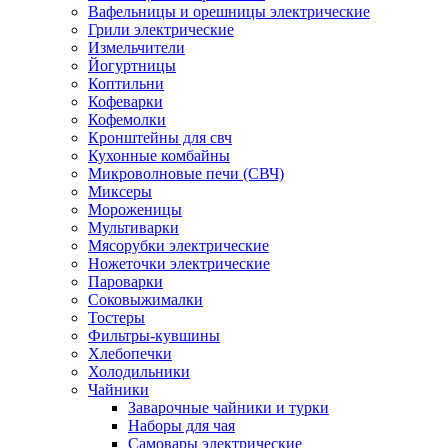
Вафельницы и орешницы электрические
Грили электрические
Измельчители
Йогуртницы
Коптильни
Кофеварки
Кофемолки
Кронштейны для свч
Кухонные комбайны
Микроволновые печи (СВЧ)
Миксеры
Мороженицы
Мультиварки
Мясорубки электрические
Ножеточки электрические
Пароварки
Соковыжималки
Тостеры
Фильтры-кувшины
Хлебопечки
Холодильники
Чайники
Заварочные чайники и турки
Наборы для чая
Самовары электрические