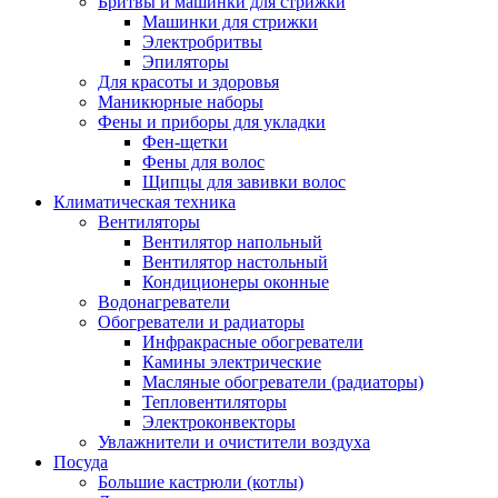
Бритвы и машинки для стрижки
Машинки для стрижки
Электробритвы
Эпиляторы
Для красоты и здоровья
Маникюрные наборы
Фены и приборы для укладки
Фен-щетки
Фены для волос
Щипцы для завивки волос
Климатическая техника
Вентиляторы
Вентилятор напольный
Вентилятор настольный
Кондиционеры оконные
Водонагреватели
Обогреватели и радиаторы
Инфракрасные обогреватели
Камины электрические
Масляные обогреватели (радиаторы)
Тепловентиляторы
Электроконвекторы
Увлажнители и очистители воздуха
Посуда
Большие кастрюли (котлы)