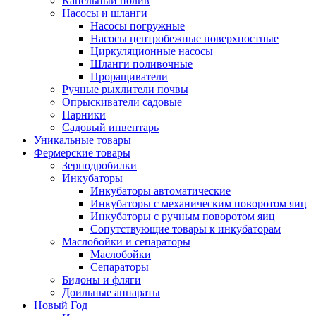
Капельный полив
Насосы и шланги
Насосы погружные
Насосы центробежные поверхностные
Циркуляционные насосы
Шланги поливочные
Проращиватели
Ручные рыхлители почвы
Опрыскиватели садовые
Парники
Садовый инвентарь
Уникальные товары
Фермерские товары
Зернодробилки
Инкубаторы
Инкубаторы автоматические
Инкубаторы с механическим поворотом яиц
Инкубаторы с ручным поворотом яиц
Сопутствующие товары к инкубаторам
Маслобойки и сепараторы
Маслобойки
Сепараторы
Бидоны и фляги
Доильные аппараты
Новый Год