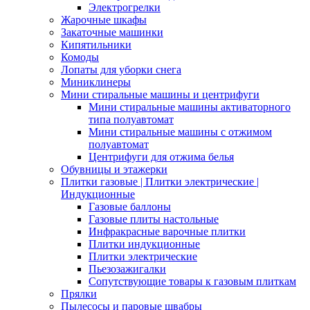
Электрогрелки
Жарочные шкафы
Закаточные машинки
Кипятильники
Комоды
Лопаты для уборки снега
Миниклинеры
Мини стиральные машины и центрифуги
Мини стиральные машины активаторного
типа полуавтомат
Мини стиральные машины с отжимом
полуавтомат
Центрифуги для отжима белья
Обувницы и этажерки
Плитки газовые | Плитки электрические |
Индукционные
Газовые баллоны
Газовые плиты настольные
Инфракрасные варочные плитки
Плитки индукционные
Плитки электрические
Пьезозажигалки
Сопутствующие товары к газовым плиткам
Прялки
Пылесосы и паровые швабры