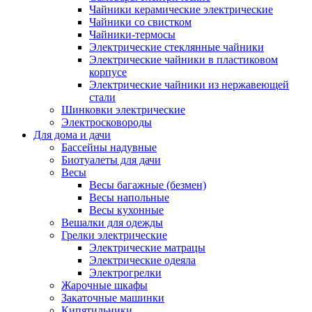
Чайники керамические электрические
Чайники со свистком
Чайники-термосы
Электрические стеклянные чайники
Электрические чайники в пластиковом
корпусе
Электрические чайники из нержавеющей
стали
Шинковки электрические
Электросковороды
Для дома и дачи
Бассейны надувные
Биотуалеты для дачи
Весы
Весы багажные (безмен)
Весы напольные
Весы кухонные
Вешалки для одежды
Грелки электрические
Электрические матрацы
Электрические одеяла
Электрогрелки
Жарочные шкафы
Закаточные машинки
Кипятильники