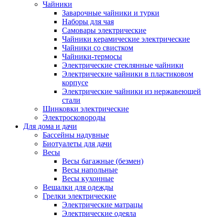
Чайники
Заварочные чайники и турки
Наборы для чая
Самовары электрические
Чайники керамические электрические
Чайники со свистком
Чайники-термосы
Электрические стеклянные чайники
Электрические чайники в пластиковом
корпусе
Электрические чайники из нержавеющей
стали
Шинковки электрические
Электросковороды
Для дома и дачи
Бассейны надувные
Биотуалеты для дачи
Весы
Весы багажные (безмен)
Весы напольные
Весы кухонные
Вешалки для одежды
Грелки электрические
Электрические матрацы
Электрические одеяла