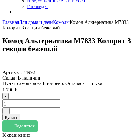
Искусственные елки и сосны
Гирлянды
...
Главная
Для дома и дачи
Комоды
Комод Альтернатива M7833
Колорит 3 секции бежевый
Комод Альтернатива M7833 Колорит 3
секции бежевый
Артикул:
74992
Склад:
В наличии
Пункт самовывоза Бибирево:
Осталась 1 штука
1 700
₽
-
+
Купить
Поделиться
К сравнению