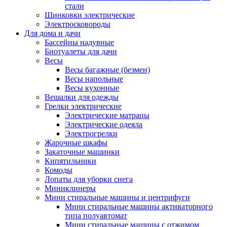
стали
Шинковки электрические
Электросковороды
Для дома и дачи
Бассейны надувные
Биотуалеты для дачи
Весы
Весы багажные (безмен)
Весы напольные
Весы кухонные
Вешалки для одежды
Грелки электрические
Электрические матрацы
Электрические одеяла
Электрогрелки
Жарочные шкафы
Закаточные машинки
Кипятильники
Комоды
Лопаты для уборки снега
Миниклинеры
Мини стиральные машины и центрифуги
Мини стиральные машины активаторного
типа полуавтомат
Мини стиральные машины с отжимом