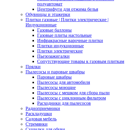
полуавтомат
Центрифуги для отжима белья
Обувницы и этажерки
Плитки газовые | Плитки электрические |
Индукционные
Газовые баллоны
Газовые плиты настольные
Инфракрасные варочные плитки
Плитки индукционные
Плитки электрические
Пьезозажигалки
Сопутствующие товары к газовым плиткам
Прялки
Пылесосы и паровые швабры
Паровые швабры
Пылесосы для автомобиля
Пылесосы моющие
Пылесосы с мешком для сбора пыли
Пылесосы с циклонным фильтром
Расходники для пылесосов
Радиоприемники
Раскладушки
Садовая мебель
Стремянки
Сушилки для обуви