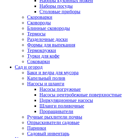
Наборы кухонных ножей
Наборы посуды
Столовые приборы
Скороварки
Сковороды
Блинные сковороды
Термосы
Разделочные доски
Формы для выпекания
Термокружки
Турки для кофе
Соковарки
Сад и огород
Баки и ведра для мусора
Капельный полив
Насосы и шланги
Насосы погружные
Насосы центробежные поверхностные
Циркуляционные насосы
Шланги поливочные
Проращиватели
Ручные рыхлители почвы
Опрыскиватели садовые
Парники
Садовый инвентарь