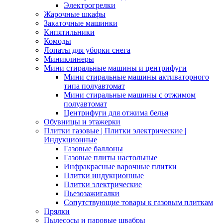
Электрогрелки
Жарочные шкафы
Закаточные машинки
Кипятильники
Комоды
Лопаты для уборки снега
Миниклинеры
Мини стиральные машины и центрифуги
Мини стиральные машины активаторного
типа полуавтомат
Мини стиральные машины с отжимом
полуавтомат
Центрифуги для отжима белья
Обувницы и этажерки
Плитки газовые | Плитки электрические |
Индукционные
Газовые баллоны
Газовые плиты настольные
Инфракрасные варочные плитки
Плитки индукционные
Плитки электрические
Пьезозажигалки
Сопутствующие товары к газовым плиткам
Прялки
Пылесосы и паровые швабры