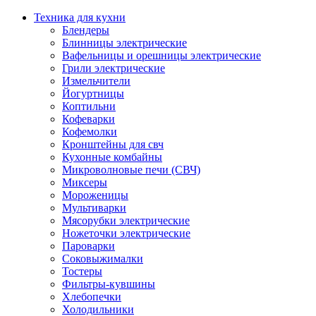
Техника для кухни
Блендеры
Блинницы электрические
Вафельницы и орешницы электрические
Грили электрические
Измельчители
Йогуртницы
Коптильни
Кофеварки
Кофемолки
Кронштейны для свч
Кухонные комбайны
Микроволновые печи (СВЧ)
Миксеры
Мороженицы
Мультиварки
Мясорубки электрические
Ножеточки электрические
Пароварки
Соковыжималки
Тостеры
Фильтры-кувшины
Хлебопечки
Холодильники