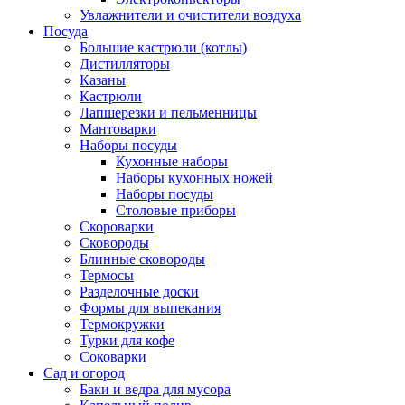
Увлажнители и очистители воздуха
Посуда
Большие кастрюли (котлы)
Дистилляторы
Казаны
Кастрюли
Лапшерезки и пельменницы
Мантоварки
Наборы посуды
Кухонные наборы
Наборы кухонных ножей
Наборы посуды
Столовые приборы
Скороварки
Сковороды
Блинные сковороды
Термосы
Разделочные доски
Формы для выпекания
Термокружки
Турки для кофе
Соковарки
Сад и огород
Баки и ведра для мусора