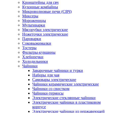
Кронштейны для свч
Кухонные комбайны
Микроволновые печи (СВЧ)
Миксеры
Мороженицы
Мультиварки
Мясорубки электрические
Ножеточки электрические
Пароварки
Соковыжималки
Тостеры
Фильтры-кувшины
Хлебопечки
Холодильники
Чайники
Заварочные чайники и турки
Наборы для чая
Самовары электрические
Чайники керамические электрические
Чайники со свистком
Чайники-термосы
Электрические стеклянные чайники
Электрические чайники в пластиковом
корпусе
Электрические чайники из нержавеющей