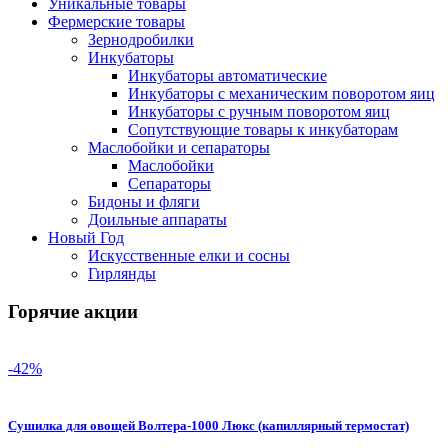
Уникальные товары
Фермерские товары
Зернодробилки
Инкубаторы
Инкубаторы автоматические
Инкубаторы с механическим поворотом яиц
Инкубаторы с ручным поворотом яиц
Сопутствующие товары к инкубаторам
Маслобойки и сепараторы
Маслобойки
Сепараторы
Бидоны и фляги
Доильные аппараты
Новый Год
Искусственные елки и сосны
Гирлянды
Горячие акции
-42%
Сушилка для овощей Волтера-1000 Люкс (капиллярный термостат)