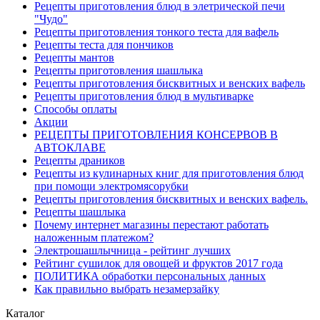
Рецепты приготовления блюд в элетрической печи
"Чудо"
Рецепты приготовления тонкого теста для вафель
Рецепты теста для пончиков
Рецепты мантов
Рецепты приготовления шашлыка
Рецепты приготовления бисквитных и венских вафель
Рецепты приготовления блюд в мультиварке
Способы оплаты
Акции
РЕЦЕПТЫ ПРИГОТОВЛЕНИЯ КОНСЕРВОВ В
АВТОКЛАВЕ
Рецепты драников
Рецепты из кулинарных книг для приготовления блюд
при помощи электромясорубки
Рецепты приготовления бисквитных и венских вафель.
Рецепты шашлыка
Почему интернет магазины перестают работать
наложенным платежом?
Электрошашлычница - рейтинг лучших
Рейтинг сушилок для овощей и фруктов 2017 года
ПОЛИТИКА обработки персональных данных
Как правильно выбрать незамерзайку
Каталог