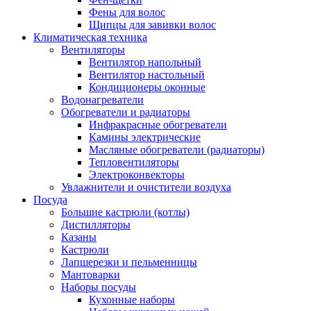
Фены для волос
Щипцы для завивки волос
Климатическая техника
Вентиляторы
Вентилятор напольный
Вентилятор настольный
Кондиционеры оконные
Водонагреватели
Обогреватели и радиаторы
Инфракрасные обогреватели
Камины электрические
Масляные обогреватели (радиаторы)
Тепловентиляторы
Электроконвекторы
Увлажнители и очистители воздуха
Посуда
Большие кастрюли (котлы)
Дистилляторы
Казаны
Кастрюли
Лапшерезки и пельменницы
Мантоварки
Наборы посуды
Кухонные наборы