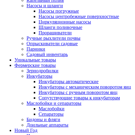
Капельный полив
Насосы и шланги
Насосы погружные
Насосы центробежные поверхностные
Циркуляционные насосы
Шланги поливочные
Проращиватели
Ручные рыхлители почвы
Опрыскиватели садовые
Парники
Садовый инвентарь
Уникальные товары
Фермерские товары
Зернодробилки
Инкубаторы
Инкубаторы автоматические
Инкубаторы с механическим поворотом яиц
Инкубаторы с ручным поворотом яиц
Сопутствующие товары к инкубаторам
Маслобойки и сепараторы
Маслобойки
Сепараторы
Бидоны и фляги
Доильные аппараты
Новый Год