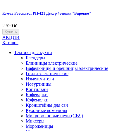
Комод Росспласт РП-421 Декор 4секции "Барокко"
2 520
₽
Купить
АКЦИИ
Каталог
Техника для кухни
Блендеры
Блинницы электрические
Вафельницы и орешницы электрические
Грили электрические
Измельчители
Йогуртницы
Коптильни
Кофеварки
Кофемолки
Кронштейны для свч
Кухонные комбайны
Микроволновые печи (СВЧ)
Миксеры
Мороженицы