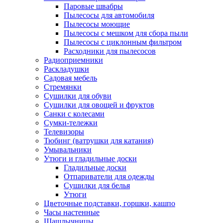
Паровые швабры
Пылесосы для автомобиля
Пылесосы моющие
Пылесосы с мешком для сбора пыли
Пылесосы с циклонным фильтром
Расходники для пылесосов
Радиоприемники
Раскладушки
Садовая мебель
Стремянки
Сушилки для обуви
Сушилки для овощей и фруктов
Санки с колесами
Сумки-тележки
Телевизоры
Тюбинг (ватрушки для катания)
Умывальники
Утюги и гладильные доски
Гладильные доски
Отпариватели для одежды
Сушилки для белья
Утюги
Цветочные подставки, горшки, кашпо
Часы настенные
Шашлычницы