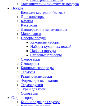
Увлажнители и очистители воздуха
Посуда
Большие кастрюли (котлы)
Дистилляторы
Казаны
Кастрюли
Лапшерезки и пельменницы
Мантоварки
Наборы посуды
Кухонные наборы
Наборы кухонных ножей
Наборы посуды
Столовые приборы
Скороварки
Сковороды
Блинные сковороды
Термосы
Разделочные доски
Формы для выпекания
Термокружки
Турки для кофе
Соковарки
Сад и огород
Баки и ведра для мусора