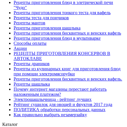
Рецепты приготовления блюд в элетрической печи
"Чудо"
Рецепты приготовления тонкого теста для вафель
Рецепты теста для пончиков
Рецепты мантов
Рецепты приготовления шашлыка
Рецепты приготовления бисквитных и венских вафель
Рецепты приготовления блюд в мультиварке
Способы оплаты
Акции
РЕЦЕПТЫ ПРИГОТОВЛЕНИЯ КОНСЕРВОВ В
АВТОКЛАВЕ
Рецепты драников
Рецепты из кулинарных книг для приготовления блюд
при помощи электромясорубки
Рецепты приготовления бисквитных и венских вафель.
Рецепты шашлыка
Почему интернет магазины перестают работать
наложенным платежом?
Электрошашлычница - рейтинг лучших
Рейтинг сушилок для овощей и фруктов 2017 года
ПОЛИТИКА обработки персональных данных
Как правильно выбрать незамерзайку
Каталог