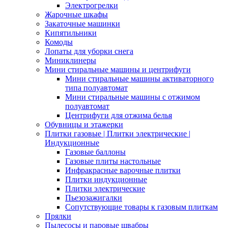
Электрогрелки
Жарочные шкафы
Закаточные машинки
Кипятильники
Комоды
Лопаты для уборки снега
Миниклинеры
Мини стиральные машины и центрифуги
Мини стиральные машины активаторного
типа полуавтомат
Мини стиральные машины с отжимом
полуавтомат
Центрифуги для отжима белья
Обувницы и этажерки
Плитки газовые | Плитки электрические |
Индукционные
Газовые баллоны
Газовые плиты настольные
Инфракрасные варочные плитки
Плитки индукционные
Плитки электрические
Пьезозажигалки
Сопутствующие товары к газовым плиткам
Прялки
Пылесосы и паровые швабры