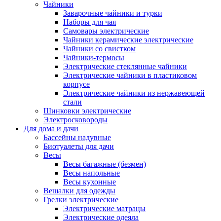
Чайники
Заварочные чайники и турки
Наборы для чая
Самовары электрические
Чайники керамические электрические
Чайники со свистком
Чайники-термосы
Электрические стеклянные чайники
Электрические чайники в пластиковом
корпусе
Электрические чайники из нержавеющей
стали
Шинковки электрические
Электросковороды
Для дома и дачи
Бассейны надувные
Биотуалеты для дачи
Весы
Весы багажные (безмен)
Весы напольные
Весы кухонные
Вешалки для одежды
Грелки электрические
Электрические матрацы
Электрические одеяла