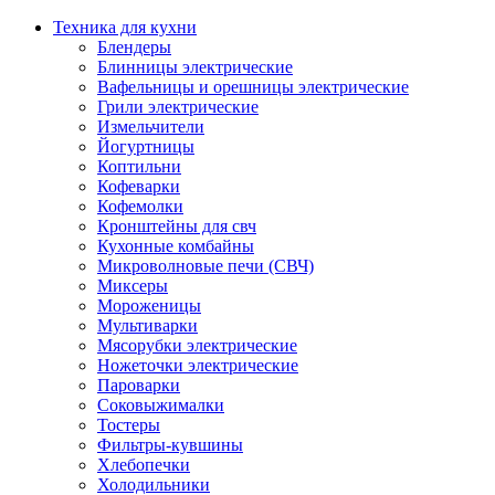
Техника для кухни
Блендеры
Блинницы электрические
Вафельницы и орешницы электрические
Грили электрические
Измельчители
Йогуртницы
Коптильни
Кофеварки
Кофемолки
Кронштейны для свч
Кухонные комбайны
Микроволновые печи (СВЧ)
Миксеры
Мороженицы
Мультиварки
Мясорубки электрические
Ножеточки электрические
Пароварки
Соковыжималки
Тостеры
Фильтры-кувшины
Хлебопечки
Холодильники