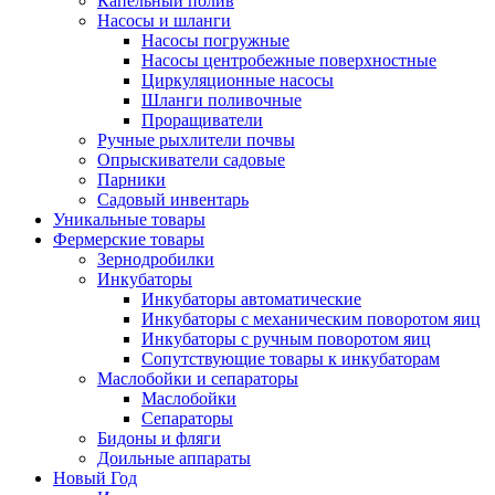
Капельный полив
Насосы и шланги
Насосы погружные
Насосы центробежные поверхностные
Циркуляционные насосы
Шланги поливочные
Проращиватели
Ручные рыхлители почвы
Опрыскиватели садовые
Парники
Садовый инвентарь
Уникальные товары
Фермерские товары
Зернодробилки
Инкубаторы
Инкубаторы автоматические
Инкубаторы с механическим поворотом яиц
Инкубаторы с ручным поворотом яиц
Сопутствующие товары к инкубаторам
Маслобойки и сепараторы
Маслобойки
Сепараторы
Бидоны и фляги
Доильные аппараты
Новый Год