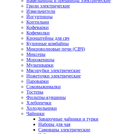
Вафельницы и орешницы электрические
Грили электрические
Измельчители
Йогуртницы
Коптильни
Кофеварки
Кофемолки
Кронштейны для свч
Кухонные комбайны
Микроволновые печи (СВЧ)
Миксеры
Мороженицы
Мультиварки
Мясорубки электрические
Ножеточки электрические
Пароварки
Соковыжималки
Тостеры
Фильтры-кувшины
Хлебопечки
Холодильники
Чайники
Заварочные чайники и турки
Наборы для чая
Самовары электрические