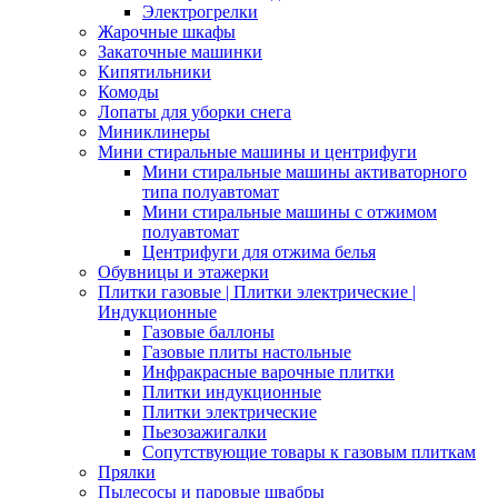
Электрогрелки
Жарочные шкафы
Закаточные машинки
Кипятильники
Комоды
Лопаты для уборки снега
Миниклинеры
Мини стиральные машины и центрифуги
Мини стиральные машины активаторного
типа полуавтомат
Мини стиральные машины с отжимом
полуавтомат
Центрифуги для отжима белья
Обувницы и этажерки
Плитки газовые | Плитки электрические |
Индукционные
Газовые баллоны
Газовые плиты настольные
Инфракрасные варочные плитки
Плитки индукционные
Плитки электрические
Пьезозажигалки
Сопутствующие товары к газовым плиткам
Прялки
Пылесосы и паровые швабры