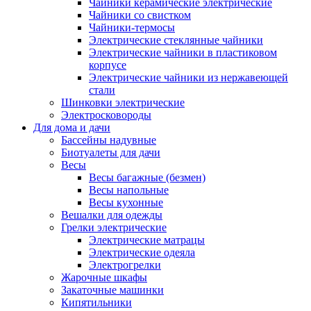
Чайники керамические электрические
Чайники со свистком
Чайники-термосы
Электрические стеклянные чайники
Электрические чайники в пластиковом
корпусе
Электрические чайники из нержавеющей
стали
Шинковки электрические
Электросковороды
Для дома и дачи
Бассейны надувные
Биотуалеты для дачи
Весы
Весы багажные (безмен)
Весы напольные
Весы кухонные
Вешалки для одежды
Грелки электрические
Электрические матрацы
Электрические одеяла
Электрогрелки
Жарочные шкафы
Закаточные машинки
Кипятильники