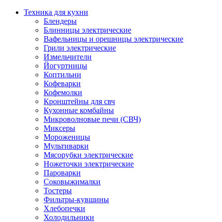
Техника для кухни
Блендеры
Блинницы электрические
Вафельницы и орешницы электрические
Грили электрические
Измельчители
Йогуртницы
Коптильни
Кофеварки
Кофемолки
Кронштейны для свч
Кухонные комбайны
Микроволновые печи (СВЧ)
Миксеры
Мороженицы
Мультиварки
Мясорубки электрические
Ножеточки электрические
Пароварки
Соковыжималки
Тостеры
Фильтры-кувшины
Хлебопечки
Холодильники