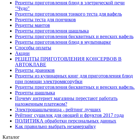
Рецепты приготовления блюд в элетрической печи
"Чудо"
Рецепты приготовления тонкого теста для вафель
Рецепты теста для пончиков
Рецепты мантов
Рецепты приготовления шашлыка
Рецепты приготовления бисквитных и венских вафель
Рецепты приготовления блюд в мультиварке
Способы оплаты
Акции
РЕЦЕПТЫ ПРИГОТОВЛЕНИЯ КОНСЕРВОВ В
АВТОКЛАВЕ
Рецепты драников
Рецепты из кулинарных книг для приготовления блюд
при помощи электромясорубки
Рецепты приготовления бисквитных и венских вафель.
Рецепты шашлыка
Почему интернет магазины перестают работать
наложенным платежом?
Электрошашлычница - рейтинг лучших
Рейтинг сушилок для овощей и фруктов 2017 года
ПОЛИТИКА обработки персональных данных
Как правильно выбрать незамерзайку
Каталог