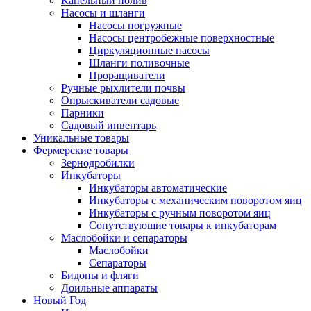
Капельный полив
Насосы и шланги
Насосы погружные
Насосы центробежные поверхностные
Циркуляционные насосы
Шланги поливочные
Проращиватели
Ручные рыхлители почвы
Опрыскиватели садовые
Парники
Садовый инвентарь
Уникальные товары
Фермерские товары
Зернодробилки
Инкубаторы
Инкубаторы автоматические
Инкубаторы с механическим поворотом яиц
Инкубаторы с ручным поворотом яиц
Сопутствующие товары к инкубаторам
Маслобойки и сепараторы
Маслобойки
Сепараторы
Бидоны и фляги
Доильные аппараты
Новый Год