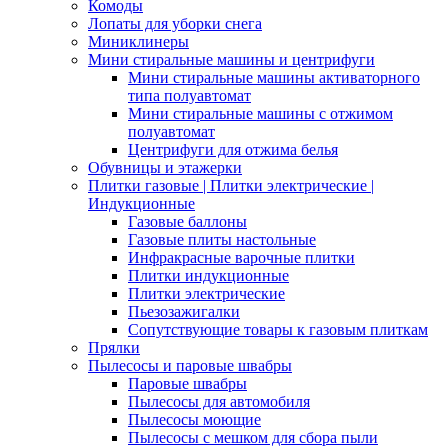
Комоды
Лопаты для уборки снега
Миниклинеры
Мини стиральные машины и центрифуги
Мини стиральные машины активаторного
типа полуавтомат
Мини стиральные машины с отжимом
полуавтомат
Центрифуги для отжима белья
Обувницы и этажерки
Плитки газовые | Плитки электрические |
Индукционные
Газовые баллоны
Газовые плиты настольные
Инфракрасные варочные плитки
Плитки индукционные
Плитки электрические
Пьезозажигалки
Сопутствующие товары к газовым плиткам
Прялки
Пылесосы и паровые швабры
Паровые швабры
Пылесосы для автомобиля
Пылесосы моющие
Пылесосы с мешком для сбора пыли