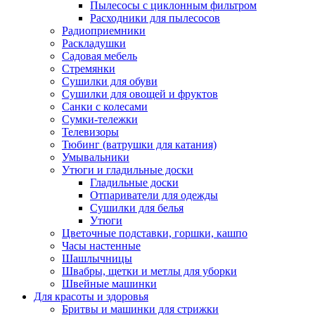
Пылесосы с циклонным фильтром
Расходники для пылесосов
Радиоприемники
Раскладушки
Садовая мебель
Стремянки
Сушилки для обуви
Сушилки для овощей и фруктов
Санки с колесами
Сумки-тележки
Телевизоры
Тюбинг (ватрушки для катания)
Умывальники
Утюги и гладильные доски
Гладильные доски
Отпариватели для одежды
Сушилки для белья
Утюги
Цветочные подставки, горшки, кашпо
Часы настенные
Шашлычницы
Швабры, щетки и метлы для уборки
Швейные машинки
Для красоты и здоровья
Бритвы и машинки для стрижки