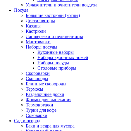
Увлажнители и очистители воздуха
Посуда
Большие кастрюли (котлы)
Дистилляторы
Казаны
Кастрюли
Лапшерезки и пельменницы
Мантоварки
Наборы посуды
Кухонные наборы
Наборы кухонных ножей
Наборы посуды
Столовые приборы
Скороварки
Сковороды
Блинные сковороды
Термосы
Разделочные доски
Формы для выпекания
Термокружки
Турки для кофе
Соковарки
Сад и огород
Баки и ведра для мусора