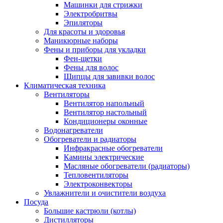
Машинки для стрижки
Электробритвы
Эпиляторы
Для красоты и здоровья
Маникюрные наборы
Фены и приборы для укладки
Фен-щетки
Фены для волос
Щипцы для завивки волос
Климатическая техника
Вентиляторы
Вентилятор напольный
Вентилятор настольный
Кондиционеры оконные
Водонагреватели
Обогреватели и радиаторы
Инфракрасные обогреватели
Камины электрические
Масляные обогреватели (радиаторы)
Тепловентиляторы
Электроконвекторы
Увлажнители и очистители воздуха
Посуда
Большие кастрюли (котлы)
Дистилляторы