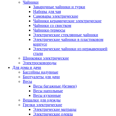
Чайники
Заварочные чайники и турки
Наборы для чая
Самовары электрические
Чайники керамические электрические
Чайники со свистком
Чайники-термосы
Электрические стеклянные чайники
Электрические чайники в пластиковом
корпусе
Электрические чайники из нержавеющей
стали
Шинковки электрические
Электросковороды
Для дома и дачи
Бассейны надувные
Биотуалеты для дачи
Весы
Весы багажные (безмен)
Весы напольные
Весы кухонные
Вешалки для одежды
Грелки электрические
Электрические матрацы
Электрические одеяла