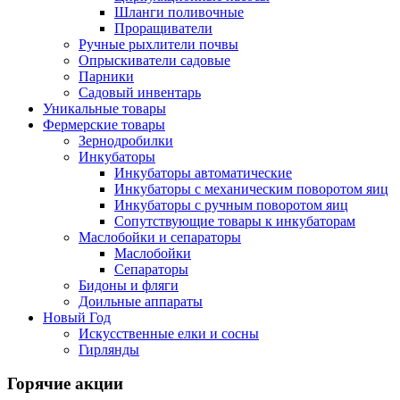
Шланги поливочные
Проращиватели
Ручные рыхлители почвы
Опрыскиватели садовые
Парники
Садовый инвентарь
Уникальные товары
Фермерские товары
Зернодробилки
Инкубаторы
Инкубаторы автоматические
Инкубаторы с механическим поворотом яиц
Инкубаторы с ручным поворотом яиц
Сопутствующие товары к инкубаторам
Маслобойки и сепараторы
Маслобойки
Сепараторы
Бидоны и фляги
Доильные аппараты
Новый Год
Искусственные елки и сосны
Гирлянды
Горячие акции