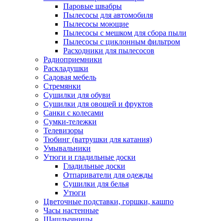
Паровые швабры
Пылесосы для автомобиля
Пылесосы моющие
Пылесосы с мешком для сбора пыли
Пылесосы с циклонным фильтром
Расходники для пылесосов
Радиоприемники
Раскладушки
Садовая мебель
Стремянки
Сушилки для обуви
Сушилки для овощей и фруктов
Санки с колесами
Сумки-тележки
Телевизоры
Тюбинг (ватрушки для катания)
Умывальники
Утюги и гладильные доски
Гладильные доски
Отпариватели для одежды
Сушилки для белья
Утюги
Цветочные подставки, горшки, кашпо
Часы настенные
Шашлычницы