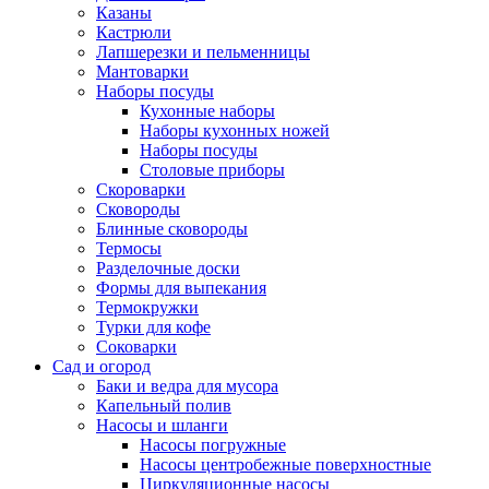
Казаны
Кастрюли
Лапшерезки и пельменницы
Мантоварки
Наборы посуды
Кухонные наборы
Наборы кухонных ножей
Наборы посуды
Столовые приборы
Скороварки
Сковороды
Блинные сковороды
Термосы
Разделочные доски
Формы для выпекания
Термокружки
Турки для кофе
Соковарки
Сад и огород
Баки и ведра для мусора
Капельный полив
Насосы и шланги
Насосы погружные
Насосы центробежные поверхностные
Циркуляционные насосы