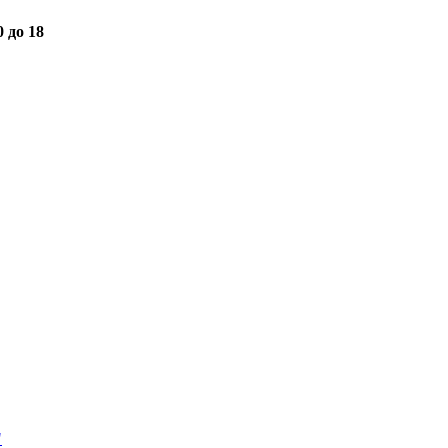
0 до 18
"