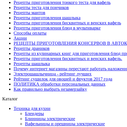
Рецепты приготовления тонкого теста для вафель
Рецепты теста для пончиков
Рецепты мантов
Рецепты приготовления шашлыка
Рецепты приготовления бисквитных и венских вафель
Рецепты приготовления блюд в мультиварке
Способы оплаты
Акции
РЕЦЕПТЫ ПРИГОТОВЛЕНИЯ КОНСЕРВОВ В АВТО
Рецепты драников
Рецепты из кулинарных книг для приготовления блюд п
Рецепты приготовления бисквитных и венских вафель.
Рецепты шашлыка
Почему интернет магазины перестают работать наложен
Электрошашлычница - рейтинг лучших
Рейтинг сушилок для овощей и фруктов 2017 года
ПОЛИТИКА обработки персональных данных
Как правильно выбрать незамерзайку
Каталог
Техника для кухни
Блендеры
Блинницы электрические
Вафельницы и орешницы электрические