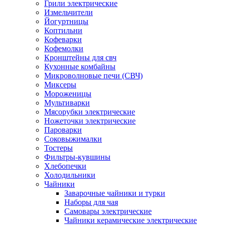
Грили электрические
Измельчители
Йогуртницы
Коптильни
Кофеварки
Кофемолки
Кронштейны для свч
Кухонные комбайны
Микроволновые печи (СВЧ)
Миксеры
Мороженицы
Мультиварки
Мясорубки электрические
Ножеточки электрические
Пароварки
Соковыжималки
Тостеры
Фильтры-кувшины
Хлебопечки
Холодильники
Чайники
Заварочные чайники и турки
Наборы для чая
Самовары электрические
Чайники керамические электрические