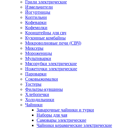
Грили электрические
Измельчители
Йогуртницы
Коптильни
Кофеварки
Кофемолки
Кронштейны для свч
Кухонные комбайны
Микроволновые печи (СВЧ)
Миксеры
Мороженицы
Мультиварки
Мясорубки электрические
Ножеточки электрические
Пароварки
Соковыжималки
Тостеры
Фильтры-кувшины
Хлебопечки
Холодильники
Чайники
Заварочные чайники и турки
Наборы для чая
Самовары электрические
Чайники керамические электрические