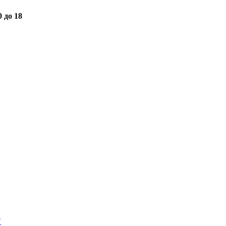
0 до 18
"