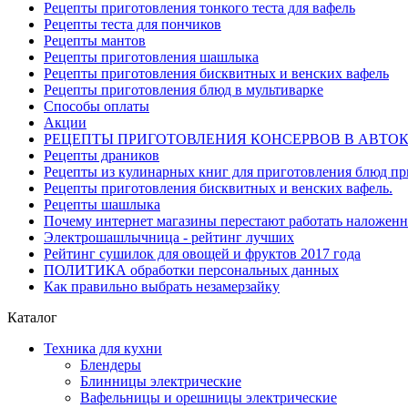
Рецепты приготовления тонкого теста для вафель
Рецепты теста для пончиков
Рецепты мантов
Рецепты приготовления шашлыка
Рецепты приготовления бисквитных и венских вафель
Рецепты приготовления блюд в мультиварке
Способы оплаты
Акции
РЕЦЕПТЫ ПРИГОТОВЛЕНИЯ КОНСЕРВОВ В АВТО
Рецепты драников
Рецепты из кулинарных книг для приготовления блюд п
Рецепты приготовления бисквитных и венских вафель.
Рецепты шашлыка
Почему интернет магазины перестают работать наложен
Электрошашлычница - рейтинг лучших
Рейтинг сушилок для овощей и фруктов 2017 года
ПОЛИТИКА обработки персональных данных
Как правильно выбрать незамерзайку
Каталог
Техника для кухни
Блендеры
Блинницы электрические
Вафельницы и орешницы электрические