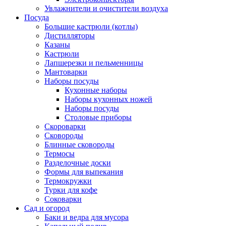
Увлажнители и очистители воздуха
Посуда
Большие кастрюли (котлы)
Дистилляторы
Казаны
Кастрюли
Лапшерезки и пельменницы
Мантоварки
Наборы посуды
Кухонные наборы
Наборы кухонных ножей
Наборы посуды
Столовые приборы
Скороварки
Сковороды
Блинные сковороды
Термосы
Разделочные доски
Формы для выпекания
Термокружки
Турки для кофе
Соковарки
Сад и огород
Баки и ведра для мусора