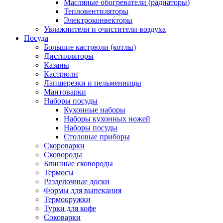
Масляные обогреватели (радиаторы)
Тепловентиляторы
Электроконвекторы
Увлажнители и очистители воздуха
Посуда
Большие кастрюли (котлы)
Дистилляторы
Казаны
Кастрюли
Лапшерезки и пельменницы
Мантоварки
Наборы посуды
Кухонные наборы
Наборы кухонных ножей
Наборы посуды
Столовые приборы
Скороварки
Сковороды
Блинные сковороды
Термосы
Разделочные доски
Формы для выпекания
Термокружки
Турки для кофе
Соковарки