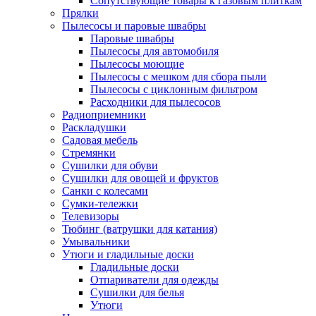
Сопутствующие товары к газовым плиткам
Прялки
Пылесосы и паровые швабры
Паровые швабры
Пылесосы для автомобиля
Пылесосы моющие
Пылесосы с мешком для сбора пыли
Пылесосы с циклонным фильтром
Расходники для пылесосов
Радиоприемники
Раскладушки
Садовая мебель
Стремянки
Сушилки для обуви
Сушилки для овощей и фруктов
Санки с колесами
Сумки-тележки
Телевизоры
Тюбинг (ватрушки для катания)
Умывальники
Утюги и гладильные доски
Гладильные доски
Отпариватели для одежды
Сушилки для белья
Утюги