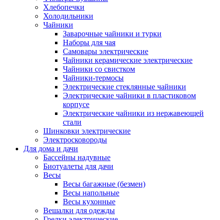
Хлебопечки
Холодильники
Чайники
Заварочные чайники и турки
Наборы для чая
Самовары электрические
Чайники керамические электрические
Чайники со свистком
Чайники-термосы
Электрические стеклянные чайники
Электрические чайники в пластиковом
корпусе
Электрические чайники из нержавеющей
стали
Шинковки электрические
Электросковороды
Для дома и дачи
Бассейны надувные
Биотуалеты для дачи
Весы
Весы багажные (безмен)
Весы напольные
Весы кухонные
Вешалки для одежды
Грелки электрические