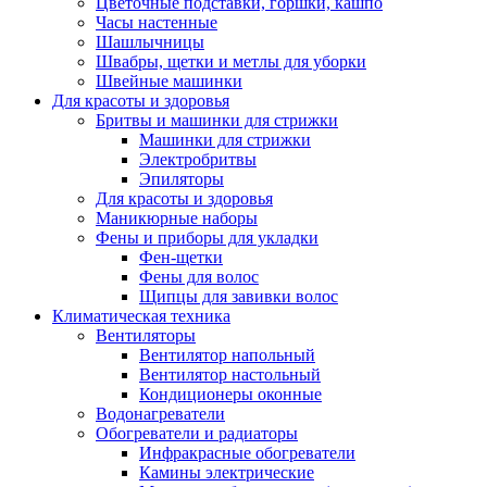
Цветочные подставки, горшки, кашпо
Часы настенные
Шашлычницы
Швабры, щетки и метлы для уборки
Швейные машинки
Для красоты и здоровья
Бритвы и машинки для стрижки
Машинки для стрижки
Электробритвы
Эпиляторы
Для красоты и здоровья
Маникюрные наборы
Фены и приборы для укладки
Фен-щетки
Фены для волос
Щипцы для завивки волос
Климатическая техника
Вентиляторы
Вентилятор напольный
Вентилятор настольный
Кондиционеры оконные
Водонагреватели
Обогреватели и радиаторы
Инфракрасные обогреватели
Камины электрические