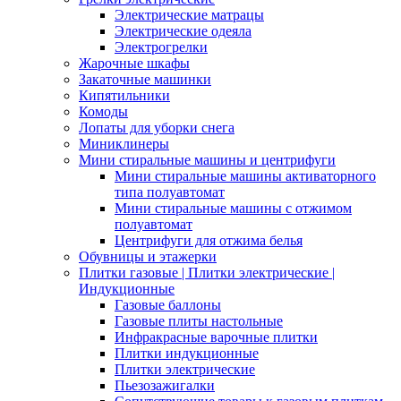
Электрические матрацы
Электрические одеяла
Электрогрелки
Жарочные шкафы
Закаточные машинки
Кипятильники
Комоды
Лопаты для уборки снега
Миниклинеры
Мини стиральные машины и центрифуги
Мини стиральные машины активаторного
типа полуавтомат
Мини стиральные машины с отжимом
полуавтомат
Центрифуги для отжима белья
Обувницы и этажерки
Плитки газовые | Плитки электрические |
Индукционные
Газовые баллоны
Газовые плиты настольные
Инфракрасные варочные плитки
Плитки индукционные
Плитки электрические
Пьезозажигалки