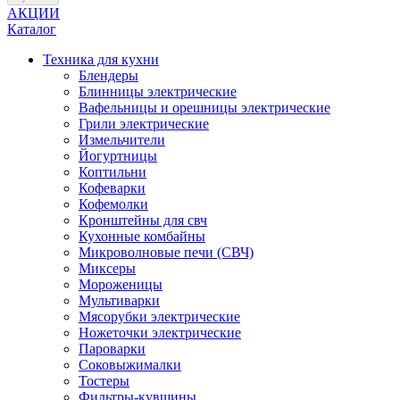
АКЦИИ
Каталог
Техника для кухни
Блендеры
Блинницы электрические
Вафельницы и орешницы электрические
Грили электрические
Измельчители
Йогуртницы
Коптильни
Кофеварки
Кофемолки
Кронштейны для свч
Кухонные комбайны
Микроволновые печи (СВЧ)
Миксеры
Мороженицы
Мультиварки
Мясорубки электрические
Ножеточки электрические
Пароварки
Соковыжималки
Тостеры
Фильтры-кувшины