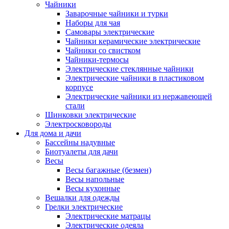
Чайники
Заварочные чайники и турки
Наборы для чая
Самовары электрические
Чайники керамические электрические
Чайники со свистком
Чайники-термосы
Электрические стеклянные чайники
Электрические чайники в пластиковом
корпусе
Электрические чайники из нержавеющей
стали
Шинковки электрические
Электросковороды
Для дома и дачи
Бассейны надувные
Биотуалеты для дачи
Весы
Весы багажные (безмен)
Весы напольные
Весы кухонные
Вешалки для одежды
Грелки электрические
Электрические матрацы
Электрические одеяла