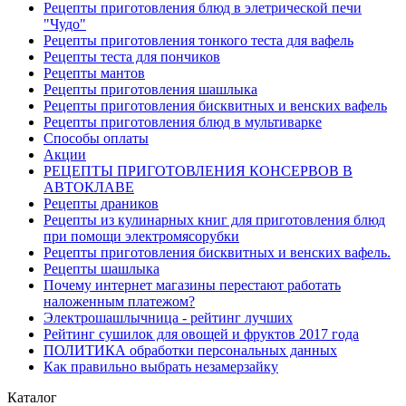
Рецепты приготовления блюд в элетрической печи
"Чудо"
Рецепты приготовления тонкого теста для вафель
Рецепты теста для пончиков
Рецепты мантов
Рецепты приготовления шашлыка
Рецепты приготовления бисквитных и венских вафель
Рецепты приготовления блюд в мультиварке
Способы оплаты
Акции
РЕЦЕПТЫ ПРИГОТОВЛЕНИЯ КОНСЕРВОВ В
АВТОКЛАВЕ
Рецепты драников
Рецепты из кулинарных книг для приготовления блюд
при помощи электромясорубки
Рецепты приготовления бисквитных и венских вафель.
Рецепты шашлыка
Почему интернет магазины перестают работать
наложенным платежом?
Электрошашлычница - рейтинг лучших
Рейтинг сушилок для овощей и фруктов 2017 года
ПОЛИТИКА обработки персональных данных
Как правильно выбрать незамерзайку
Каталог