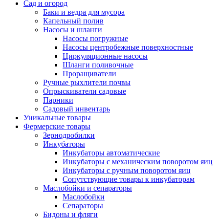
Сад и огород
Баки и ведра для мусора
Капельный полив
Насосы и шланги
Насосы погружные
Насосы центробежные поверхностные
Циркуляционные насосы
Шланги поливочные
Проращиватели
Ручные рыхлители почвы
Опрыскиватели садовые
Парники
Садовый инвентарь
Уникальные товары
Фермерские товары
Зернодробилки
Инкубаторы
Инкубаторы автоматические
Инкубаторы с механическим поворотом яиц
Инкубаторы с ручным поворотом яиц
Сопутствующие товары к инкубаторам
Маслобойки и сепараторы
Маслобойки
Сепараторы
Бидоны и фляги