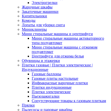
Электрогрелки
Жарочные шкафы
Закаточные машинки
Кипятильники
Комоды
Лопаты для уборки снега
Миниклинеры
Мини стиральные машины и центрифуги
Мини стиральные машины активаторного
типа полуавтомат
Мини стиральные машины с отжимом
полуавтомат
Центрифуги для отжима белья
Обувницы и этажерки
Плитки газовые | Плитки электрические |
Индукционные
Газовые баллоны
Газовые плиты настольные
Инфракрасные варочные плитки
Плитки индукционные
Плитки электрические
Пьезозажигалки
Сопутствующие товары к газовым плиткам
Прялки
Пылесосы и паровые швабры