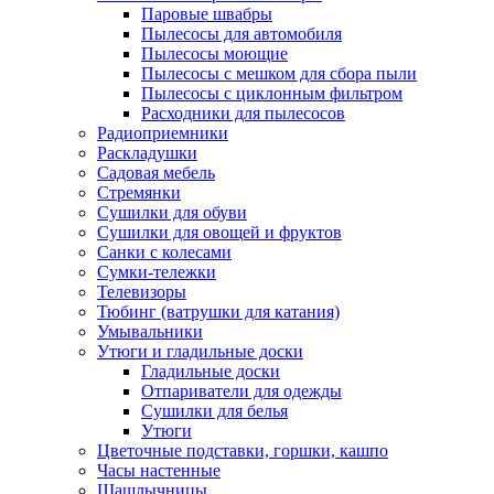
Паровые швабры
Пылесосы для автомобиля
Пылесосы моющие
Пылесосы с мешком для сбора пыли
Пылесосы с циклонным фильтром
Расходники для пылесосов
Радиоприемники
Раскладушки
Садовая мебель
Стремянки
Сушилки для обуви
Сушилки для овощей и фруктов
Санки с колесами
Сумки-тележки
Телевизоры
Тюбинг (ватрушки для катания)
Умывальники
Утюги и гладильные доски
Гладильные доски
Отпариватели для одежды
Сушилки для белья
Утюги
Цветочные подставки, горшки, кашпо
Часы настенные
Шашлычницы