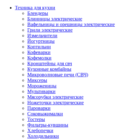
Техника для кухни
Блендеры
Блинницы электрические
Вафельницы и орешницы электрические
Грили электрические
Измельчители
Йогуртницы
Коптильни
Кофеварки
Кофемолки
Кронштейны для свч
Кухонные комбайны
Микроволновые печи (СВЧ)
Миксеры
Мороженицы
Мультиварки
Мясорубки электрические
Ножеточки электрические
Пароварки
Соковыжималки
Тостеры
Фильтры-кувшины
Хлебопечки
Холодильники