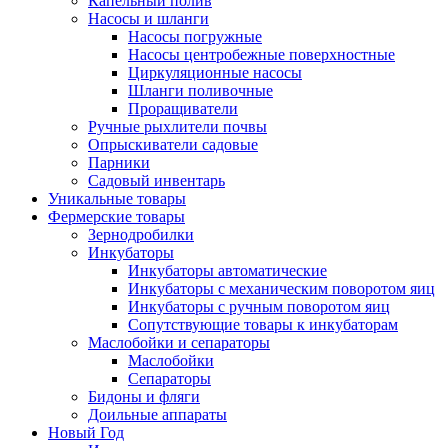
Капельный полив
Насосы и шланги
Насосы погружные
Насосы центробежные поверхностные
Циркуляционные насосы
Шланги поливочные
Проращиватели
Ручные рыхлители почвы
Опрыскиватели садовые
Парники
Садовый инвентарь
Уникальные товары
Фермерские товары
Зернодробилки
Инкубаторы
Инкубаторы автоматические
Инкубаторы с механическим поворотом яиц
Инкубаторы с ручным поворотом яиц
Сопутствующие товары к инкубаторам
Маслобойки и сепараторы
Маслобойки
Сепараторы
Бидоны и фляги
Доильные аппараты
Новый Год