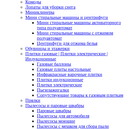
Комоды
Лопаты для уборки снега
Миниклинеры
Мини стиральные машины и центрифуги
Мини стиральные машины активаторного
типа полуавтомат
Мини стиральные машины с отжимом
полуавтомат
Центрифуги для отжима белья
Обувницы и этажерки
Плитки газовые | Плитки электрические |
Индукционные
Газовые баллоны
Газовые плиты настольные
Инфракрасные варочные плитки
Плитки индукционные
Плитки электрические
Пьезозажигалки
Сопутствующие товары к газовым плиткам
Прялки
Пылесосы и паровые швабры
Паровые швабры
Пылесосы для автомобиля
Пылесосы моющие
Пылесосы с мешком для сбора пыли