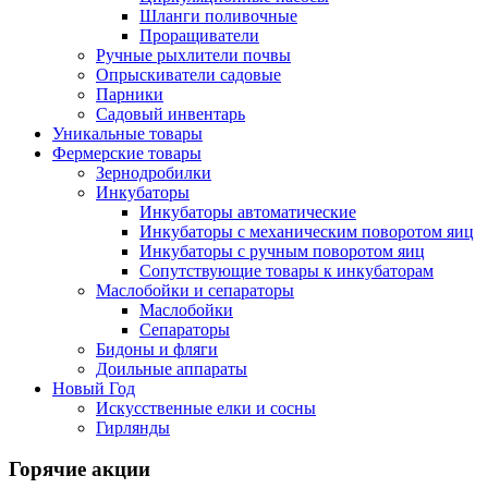
Шланги поливочные
Проращиватели
Ручные рыхлители почвы
Опрыскиватели садовые
Парники
Садовый инвентарь
Уникальные товары
Фермерские товары
Зернодробилки
Инкубаторы
Инкубаторы автоматические
Инкубаторы с механическим поворотом яиц
Инкубаторы с ручным поворотом яиц
Сопутствующие товары к инкубаторам
Маслобойки и сепараторы
Маслобойки
Сепараторы
Бидоны и фляги
Доильные аппараты
Новый Год
Искусственные елки и сосны
Гирлянды
Горячие акции