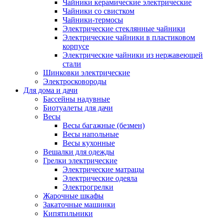
Чайники керамические электрические
Чайники со свистком
Чайники-термосы
Электрические стеклянные чайники
Электрические чайники в пластиковом
корпусе
Электрические чайники из нержавеющей
стали
Шинковки электрические
Электросковороды
Для дома и дачи
Бассейны надувные
Биотуалеты для дачи
Весы
Весы багажные (безмен)
Весы напольные
Весы кухонные
Вешалки для одежды
Грелки электрические
Электрические матрацы
Электрические одеяла
Электрогрелки
Жарочные шкафы
Закаточные машинки
Кипятильники