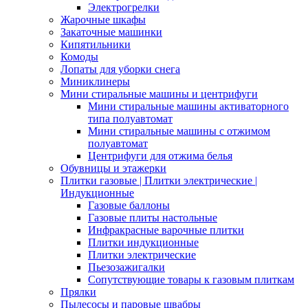
Электрогрелки
Жарочные шкафы
Закаточные машинки
Кипятильники
Комоды
Лопаты для уборки снега
Миниклинеры
Мини стиральные машины и центрифуги
Мини стиральные машины активаторного
типа полуавтомат
Мини стиральные машины с отжимом
полуавтомат
Центрифуги для отжима белья
Обувницы и этажерки
Плитки газовые | Плитки электрические |
Индукционные
Газовые баллоны
Газовые плиты настольные
Инфракрасные варочные плитки
Плитки индукционные
Плитки электрические
Пьезозажигалки
Сопутствующие товары к газовым плиткам
Прялки
Пылесосы и паровые швабры