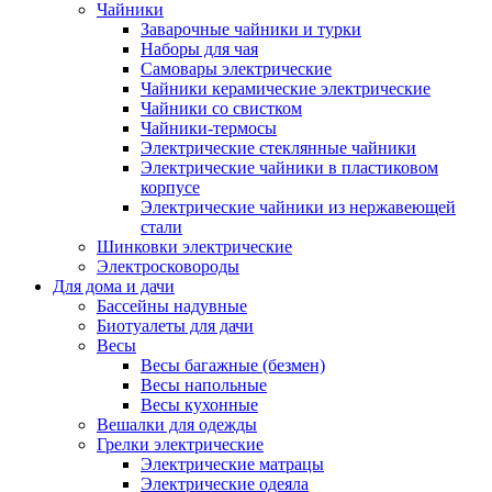
Чайники
Заварочные чайники и турки
Наборы для чая
Самовары электрические
Чайники керамические электрические
Чайники со свистком
Чайники-термосы
Электрические стеклянные чайники
Электрические чайники в пластиковом
корпусе
Электрические чайники из нержавеющей
стали
Шинковки электрические
Электросковороды
Для дома и дачи
Бассейны надувные
Биотуалеты для дачи
Весы
Весы багажные (безмен)
Весы напольные
Весы кухонные
Вешалки для одежды
Грелки электрические
Электрические матрацы
Электрические одеяла