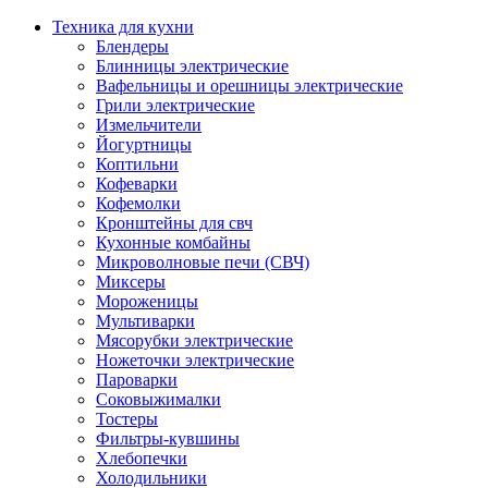
Техника для кухни
Блендеры
Блинницы электрические
Вафельницы и орешницы электрические
Грили электрические
Измельчители
Йогуртницы
Коптильни
Кофеварки
Кофемолки
Кронштейны для свч
Кухонные комбайны
Микроволновые печи (СВЧ)
Миксеры
Мороженицы
Мультиварки
Мясорубки электрические
Ножеточки электрические
Пароварки
Соковыжималки
Тостеры
Фильтры-кувшины
Хлебопечки
Холодильники