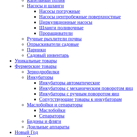
Капельный полив
Насосы и шланги
Насосы погружные
Насосы центробежные поверхностные
Циркуляционные насосы
Шланги поливочные
Проращиватели
Ручные рыхлители почвы
Опрыскиватели садовые
Парники
Садовый инвентарь
Уникальные товары
Фермерские товары
Зернодробилки
Инкубаторы
Инкубаторы автоматические
Инкубаторы с механическим поворотом яиц
Инкубаторы с ручным поворотом яиц
Сопутствующие товары к инкубаторам
Маслобойки и сепараторы
Маслобойки
Сепараторы
Бидоны и фляги
Доильные аппараты
Новый Год