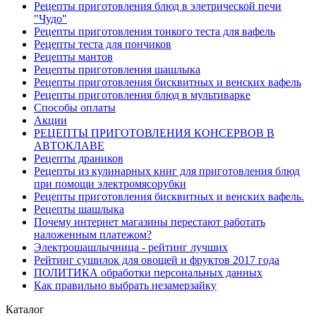
Рецепты приготовления блюд в элетрической печи
"Чудо"
Рецепты приготовления тонкого теста для вафель
Рецепты теста для пончиков
Рецепты мантов
Рецепты приготовления шашлыка
Рецепты приготовления бисквитных и венских вафель
Рецепты приготовления блюд в мультиварке
Способы оплаты
Акции
РЕЦЕПТЫ ПРИГОТОВЛЕНИЯ КОНСЕРВОВ В
АВТОКЛАВЕ
Рецепты драников
Рецепты из кулинарных книг для приготовления блюд
при помощи электромясорубки
Рецепты приготовления бисквитных и венских вафель.
Рецепты шашлыка
Почему интернет магазины перестают работать
наложенным платежом?
Электрошашлычница - рейтинг лучших
Рейтинг сушилок для овощей и фруктов 2017 года
ПОЛИТИКА обработки персональных данных
Как правильно выбрать незамерзайку
Каталог