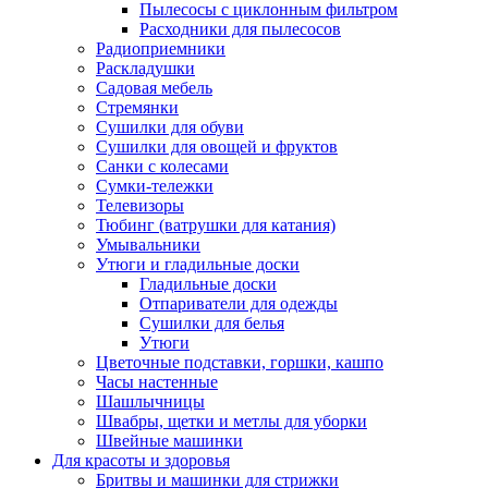
Пылесосы с циклонным фильтром
Расходники для пылесосов
Радиоприемники
Раскладушки
Садовая мебель
Стремянки
Сушилки для обуви
Сушилки для овощей и фруктов
Санки с колесами
Сумки-тележки
Телевизоры
Тюбинг (ватрушки для катания)
Умывальники
Утюги и гладильные доски
Гладильные доски
Отпариватели для одежды
Сушилки для белья
Утюги
Цветочные подставки, горшки, кашпо
Часы настенные
Шашлычницы
Швабры, щетки и метлы для уборки
Швейные машинки
Для красоты и здоровья
Бритвы и машинки для стрижки