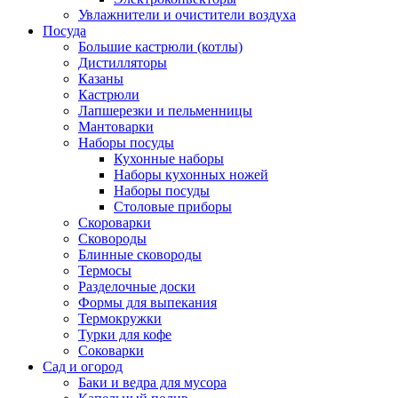
Увлажнители и очистители воздуха
Посуда
Большие кастрюли (котлы)
Дистилляторы
Казаны
Кастрюли
Лапшерезки и пельменницы
Мантоварки
Наборы посуды
Кухонные наборы
Наборы кухонных ножей
Наборы посуды
Столовые приборы
Скороварки
Сковороды
Блинные сковороды
Термосы
Разделочные доски
Формы для выпекания
Термокружки
Турки для кофе
Соковарки
Сад и огород
Баки и ведра для мусора