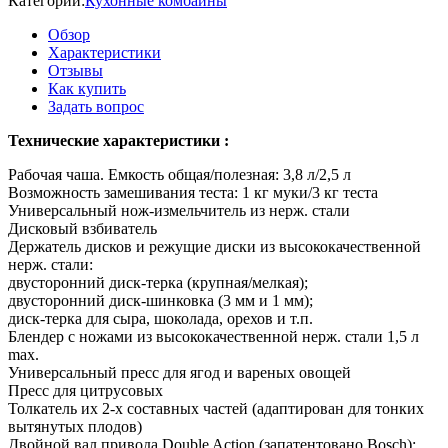
Категории:
Кухонные комбайны
Обзор
Характеристики
Отзывы
Как купить
Задать вопрос
Технические характеристики :
Рабочая чаша. Емкость общая/полезная: 3,8 л/2,5 л
Возможность замешивания теста: 1 кг муки/3 кг теста
Универсальный нож-измельчитель из нерж. стали
Дисковый взбиватель
Держатель дисков и режущие диски из высококачественной
нерж. стали:
двусторонний диск-терка (крупная/мелкая);
двусторонний диск-шинковка (3 мм и 1 мм);
диск-терка для сыра, шоколада, орехов и т.п.
Блендер с ножами из высококачественной нерж. стали 1,5 л
max.
Универсальный пресс для ягод и вареных овощей
Пресс для цитрусовых
Толкатель их 2-х составных частей (адаптирован для тонких
вытянутых плодов)
Двойной вал привода Double Action (запатентовано Bosch):