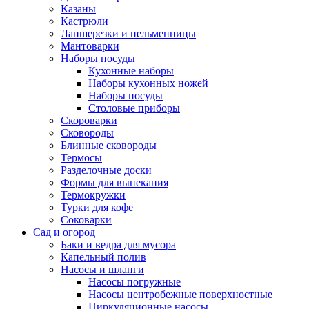
Казаны
Кастрюли
Лапшерезки и пельменницы
Мантоварки
Наборы посуды
Кухонные наборы
Наборы кухонных ножей
Наборы посуды
Столовые приборы
Скороварки
Сковороды
Блинные сковороды
Термосы
Разделочные доски
Формы для выпекания
Термокружки
Турки для кофе
Соковарки
Сад и огород
Баки и ведра для мусора
Капельный полив
Насосы и шланги
Насосы погружные
Насосы центробежные поверхностные
Циркуляционные насосы