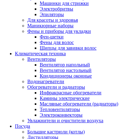
Машинки для стрижки
Электробритвы
Эпиляторы
Для красоты и здоровья
Маникюрные наборы
Фены и приборы для укладки
Фен-щетки
Фены для волос
Щипцы для завивки волос
Климатическая техника
Вентиляторы
Вентилятор напольный
Вентилятор настольный
Кондиционеры оконные
Водонагреватели
Обогреватели и радиаторы
Инфракрасные обогреватели
Камины электрические
Масляные обогреватели (радиаторы)
Тепловентиляторы
Электроконвекторы
Увлажнители и очистители воздуха
Посуда
Большие кастрюли (котлы)
Дистилляторы