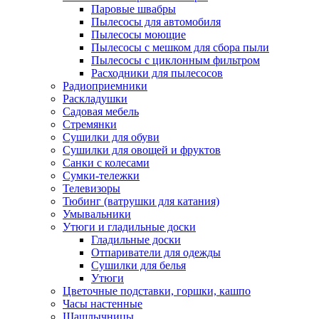
Паровые швабры
Пылесосы для автомобиля
Пылесосы моющие
Пылесосы с мешком для сбора пыли
Пылесосы с циклонным фильтром
Расходники для пылесосов
Радиоприемники
Раскладушки
Садовая мебель
Стремянки
Сушилки для обуви
Сушилки для овощей и фруктов
Санки с колесами
Сумки-тележки
Телевизоры
Тюбинг (ватрушки для катания)
Умывальники
Утюги и гладильные доски
Гладильные доски
Отпариватели для одежды
Сушилки для белья
Утюги
Цветочные подставки, горшки, кашпо
Часы настенные
Шашлычницы