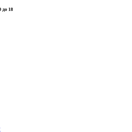
0 до 18
"