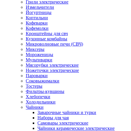
Грили электрические
Измельчители
Йогуртницы
Коптильни
Кофеварки
Кофемолки
Кронштейны для свч
Кухонные комбайны
Микроволновые печи (СВЧ)
Миксеры
Мороженицы
Мультиварки
Мясорубки электрические
Ножеточки электрические
Пароварки
Соковыжималки
Тостеры
Фильтры-кувшины
Хлебопечки
Холодильники
Чайники
Заварочные чайники и турки
Наборы для чая
Самовары электрические
Чайники керамические электрические