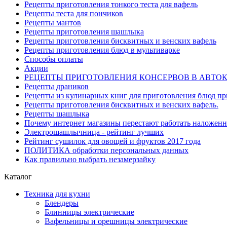
Рецепты приготовления тонкого теста для вафель
Рецепты теста для пончиков
Рецепты мантов
Рецепты приготовления шашлыка
Рецепты приготовления бисквитных и венских вафель
Рецепты приготовления блюд в мультиварке
Способы оплаты
Акции
РЕЦЕПТЫ ПРИГОТОВЛЕНИЯ КОНСЕРВОВ В АВТО
Рецепты драников
Рецепты из кулинарных книг для приготовления блюд п
Рецепты приготовления бисквитных и венских вафель.
Рецепты шашлыка
Почему интернет магазины перестают работать наложен
Электрошашлычница - рейтинг лучших
Рейтинг сушилок для овощей и фруктов 2017 года
ПОЛИТИКА обработки персональных данных
Как правильно выбрать незамерзайку
Каталог
Техника для кухни
Блендеры
Блинницы электрические
Вафельницы и орешницы электрические