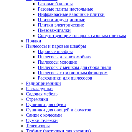
Газовые баллоны
Газовые плиты настольные
Инфракрасные варочные плитки
Плитки индукционные
Плитки электрические
Пьезозажигалки
Сопутствующие товары к газовым плиткам
Прялки
Пылесосы и паровые швабры
Паровые швабры
Пылесосы для автомобиля
Пылесосы моющие
Пылесосы с мешком для сбора пыли
Пылесосы с циклонным фильтром
Расходники для пылесосов
Радиоприемники
Раскладушки
Садовая мебель
Стремянки
Сушилки для обуви
Сушилки для овощей и фруктов
Санки с колесами
Сумки-тележки
Телевизоры
Тюбинг (ватрушки для катания)