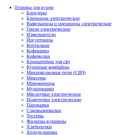
Техника для кухни
Блендеры
Блинницы электрические
Вафельницы и орешницы электрические
Грили электрические
Измельчители
Йогуртницы
Коптильни
Кофеварки
Кофемолки
Кронштейны для свч
Кухонные комбайны
Микроволновые печи (СВЧ)
Миксеры
Мороженицы
Мультиварки
Мясорубки электрические
Ножеточки электрические
Пароварки
Соковыжималки
Тостеры
Фильтры-кувшины
Хлебопечки
Холодильники