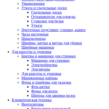
Умывальники
Утюги и гладильные доски
Гладильные доски
Отпариватели для одежды
Сушилки для белья
Утюги
Цветочные подставки, горшки, кашпо
Часы настенные
Шашлычницы
Швабры, щетки и метлы для уборки
Швейные машинки
Для красоты и здоровья
Бритвы и машинки для стрижки
Машинки для стрижки
Электробритвы
Эпиляторы
Для красоты и здоровья
Маникюрные наборы
Фены и приборы для укладки
Фен-щетки
Фены для волос
Щипцы для завивки волос
Климатическая техника
Вентиляторы
Вентилятор напольный