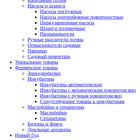
Капельный полив
Насосы и шланги
Насосы погружные
Насосы центробежные поверхностные
Циркуляционные насосы
Шланги поливочные
Проращиватели
Ручные рыхлители почвы
Опрыскиватели садовые
Парники
Садовый инвентарь
Уникальные товары
Фермерские товары
Зернодробилки
Инкубаторы
Инкубаторы автоматические
Инкубаторы с механическим поворотом яиц
Инкубаторы с ручным поворотом яиц
Сопутствующие товары к инкубаторам
Маслобойки и сепараторы
Маслобойки
Сепараторы
Бидоны и фляги
Доильные аппараты
Новый Год