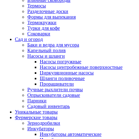
Блинные сковороды
Термосы
Разделочные доски
Формы для выпекания
Термокружки
Турки для кофе
Соковарки
Сад и огород
Баки и ведра для мусора
Капельный полив
Насосы и шланги
Насосы погружные
Насосы центробежные поверхностные
Циркуляционные насосы
Шланги поливочные
Проращиватели
Ручные рыхлители почвы
Опрыскиватели садовые
Парники
Садовый инвентарь
Уникальные товары
Фермерские товары
Зернодробилки
Инкубаторы
Инкубаторы автоматические