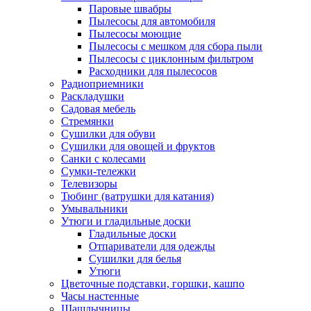
Паровые швабры
Пылесосы для автомобиля
Пылесосы моющие
Пылесосы с мешком для сбора пыли
Пылесосы с циклонным фильтром
Расходники для пылесосов
Радиоприемники
Раскладушки
Садовая мебель
Стремянки
Сушилки для обуви
Сушилки для овощей и фруктов
Санки с колесами
Сумки-тележки
Телевизоры
Тюбинг (ватрушки для катания)
Умывальники
Утюги и гладильные доски
Гладильные доски
Отпариватели для одежды
Сушилки для белья
Утюги
Цветочные подставки, горшки, кашпо
Часы настенные
Шашлычницы