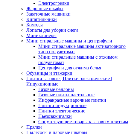
Электрогрелки
Жарочные шкафы
Закаточные машинки
Кипятильники
Комоды
Лопаты для уборки снега
Миниклинеры
Мини стиральные машины и центрифуги
Мини стиральные машины активаторного
типа полуавтомат
Мини стиральные машины с отжимом
полуавтомат
Центрифуги для отжима белья
Обувницы и этажерки
Плитки газовые | Плитки электрические |
Индукционные
Газовые баллоны
Газовые плиты настольные
Инфракрасные варочные плитки
Плитки индукционные
Плитки электрические
Пьезозажигалки
Сопутствующие товары к газовым плиткам
Прялки
Пылесосы и паровые швабры