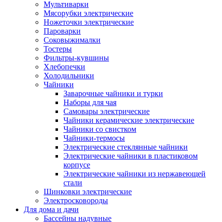
Мультиварки
Мясорубки электрические
Ножеточки электрические
Пароварки
Соковыжималки
Тостеры
Фильтры-кувшины
Хлебопечки
Холодильники
Чайники
Заварочные чайники и турки
Наборы для чая
Самовары электрические
Чайники керамические электрические
Чайники со свистком
Чайники-термосы
Электрические стеклянные чайники
Электрические чайники в пластиковом
корпусе
Электрические чайники из нержавеющей
стали
Шинковки электрические
Электросковороды
Для дома и дачи
Бассейны надувные