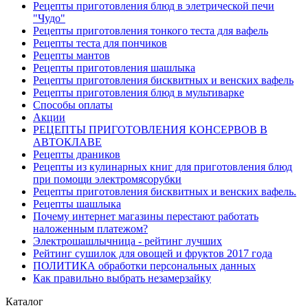
Рецепты приготовления блюд в элетрической печи
"Чудо"
Рецепты приготовления тонкого теста для вафель
Рецепты теста для пончиков
Рецепты мантов
Рецепты приготовления шашлыка
Рецепты приготовления бисквитных и венских вафель
Рецепты приготовления блюд в мультиварке
Способы оплаты
Акции
РЕЦЕПТЫ ПРИГОТОВЛЕНИЯ КОНСЕРВОВ В
АВТОКЛАВЕ
Рецепты драников
Рецепты из кулинарных книг для приготовления блюд
при помощи электромясорубки
Рецепты приготовления бисквитных и венских вафель.
Рецепты шашлыка
Почему интернет магазины перестают работать
наложенным платежом?
Электрошашлычница - рейтинг лучших
Рейтинг сушилок для овощей и фруктов 2017 года
ПОЛИТИКА обработки персональных данных
Как правильно выбрать незамерзайку
Каталог