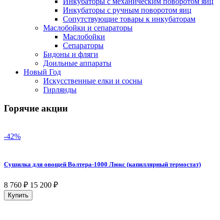
Инкубаторы с механическим поворотом яиц
Инкубаторы с ручным поворотом яиц
Сопутствующие товары к инкубаторам
Маслобойки и сепараторы
Маслобойки
Сепараторы
Бидоны и фляги
Доильные аппараты
Новый Год
Искусственные елки и сосны
Гирлянды
Горячие акции
-42%
Сушилка для овощей Волтера-1000 Люкс (капиллярный термостат)
8 760
₽
15 200
₽
Купить