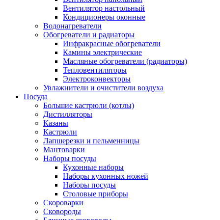
Вентилятор настольный
Кондиционеры оконные
Водонагреватели
Обогреватели и радиаторы
Инфракрасные обогреватели
Камины электрические
Масляные обогреватели (радиаторы)
Тепловентиляторы
Электроконвекторы
Увлажнители и очистители воздуха
Посуда
Большие кастрюли (котлы)
Дистилляторы
Казаны
Кастрюли
Лапшерезки и пельменницы
Мантоварки
Наборы посуды
Кухонные наборы
Наборы кухонных ножей
Наборы посуды
Столовые приборы
Скороварки
Сковороды