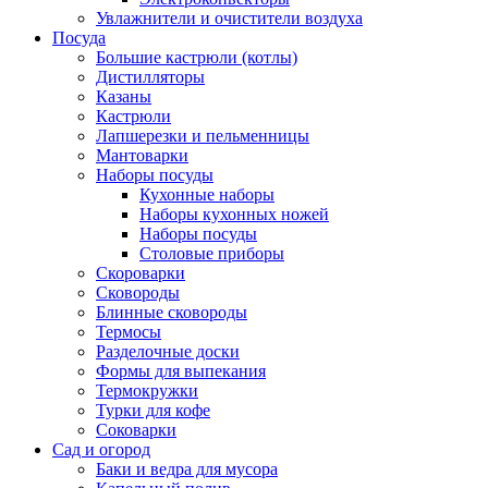
Увлажнители и очистители воздуха
Посуда
Большие кастрюли (котлы)
Дистилляторы
Казаны
Кастрюли
Лапшерезки и пельменницы
Мантоварки
Наборы посуды
Кухонные наборы
Наборы кухонных ножей
Наборы посуды
Столовые приборы
Скороварки
Сковороды
Блинные сковороды
Термосы
Разделочные доски
Формы для выпекания
Термокружки
Турки для кофе
Соковарки
Сад и огород
Баки и ведра для мусора