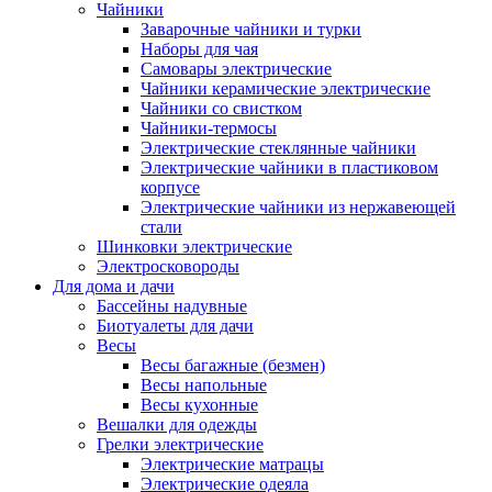
Чайники
Заварочные чайники и турки
Наборы для чая
Самовары электрические
Чайники керамические электрические
Чайники со свистком
Чайники-термосы
Электрические стеклянные чайники
Электрические чайники в пластиковом
корпусе
Электрические чайники из нержавеющей
стали
Шинковки электрические
Электросковороды
Для дома и дачи
Бассейны надувные
Биотуалеты для дачи
Весы
Весы багажные (безмен)
Весы напольные
Весы кухонные
Вешалки для одежды
Грелки электрические
Электрические матрацы
Электрические одеяла