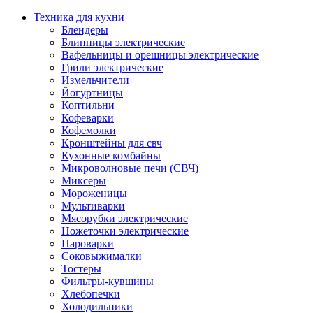
Техника для кухни
Блендеры
Блинницы электрические
Вафельницы и орешницы электрические
Грили электрические
Измельчители
Йогуртницы
Коптильни
Кофеварки
Кофемолки
Кронштейны для свч
Кухонные комбайны
Микроволновые печи (СВЧ)
Миксеры
Мороженицы
Мультиварки
Мясорубки электрические
Ножеточки электрические
Пароварки
Соковыжималки
Тостеры
Фильтры-кувшины
Хлебопечки
Холодильники