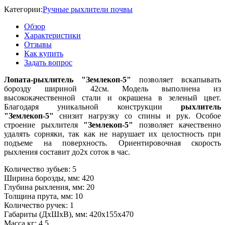
Категории:
Ручные рыхлители почвы
Обзор
Характеристики
Отзывы
Как купить
Задать вопрос
Лопата-рыхлитель "Землекоп-5"
позволяет вскапывать
борозду шириной 42см. Модель выполнена из
высококачественной стали и окрашена в зеленый цвет.
Благодаря уникальной конструкции
рыхлитель
"Землекоп-5"
снизит нагрузку со спины и рук. Особое
строение рыхлителя
"Землекоп-5"
позволяет качественно
удалять сорняки, так как не нарушает их целостность при
подъеме на поверхность. Ориентировочная скорость
рыхления составит до2х соток в час.
Количество зубьев: 5
Ширина борозды, мм: 420
Глубина рыхления, мм: 20
Толщина прута, мм: 10
Количество ручек: 1
Габариты (ДхШхВ), мм: 420х155х470
Масса,кг: 4,5