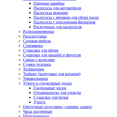
Паровые швабры
Пылесосы для автомобиля
Пылесосы моющие
Пылесосы с мешком для сбора пыли
Пылесосы с циклонным фильтром
Расходники для пылесосов
Радиоприемники
Раскладушки
Садовая мебель
Стремянки
Сушилки для обуви
Сушилки для овощей и фруктов
Санки с колесами
Сумки-тележки
Телевизоры
Тюбинг (ватрушки для катания)
Умывальники
Утюги и гладильные доски
Гладильные доски
Отпариватели для одежды
Сушилки для белья
Утюги
Цветочные подставки, горшки, кашпо
Часы настенные
Шашлычницы