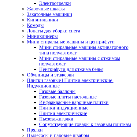
Электрогрелки
Жарочные шкафы
Закаточные машинки
Кипятильники
Комоды
Лопаты для уборки снега
Миниклинеры
Мини стиральные машины и центрифуги
Мини стиральные машины активаторного
типа полуавтомат
Мини стиральные машины с отжимом
полуавтомат
Центрифуги для отжима белья
Обувницы и этажерки
Плитки газовые | Плитки электрические |
Индукционные
Газовые баллоны
Газовые плиты настольные
Инфракрасные варочные плитки
Плитки индукционные
Плитки электрические
Пьезозажигалки
Сопутствующие товары к газовым плиткам
Прялки
Пылесосы и паровые швабры