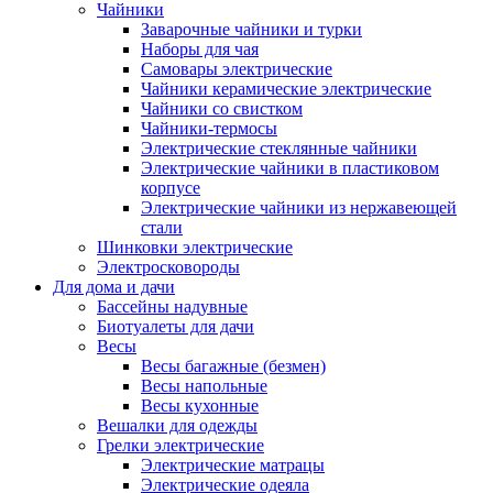
Чайники
Заварочные чайники и турки
Наборы для чая
Самовары электрические
Чайники керамические электрические
Чайники со свистком
Чайники-термосы
Электрические стеклянные чайники
Электрические чайники в пластиковом
корпусе
Электрические чайники из нержавеющей
стали
Шинковки электрические
Электросковороды
Для дома и дачи
Бассейны надувные
Биотуалеты для дачи
Весы
Весы багажные (безмен)
Весы напольные
Весы кухонные
Вешалки для одежды
Грелки электрические
Электрические матрацы
Электрические одеяла