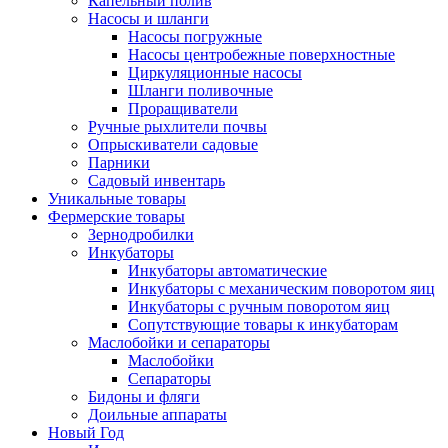
Капельный полив
Насосы и шланги
Насосы погружные
Насосы центробежные поверхностные
Циркуляционные насосы
Шланги поливочные
Проращиватели
Ручные рыхлители почвы
Опрыскиватели садовые
Парники
Садовый инвентарь
Уникальные товары
Фермерские товары
Зернодробилки
Инкубаторы
Инкубаторы автоматические
Инкубаторы с механическим поворотом яиц
Инкубаторы с ручным поворотом яиц
Сопутствующие товары к инкубаторам
Маслобойки и сепараторы
Маслобойки
Сепараторы
Бидоны и фляги
Доильные аппараты
Новый Год