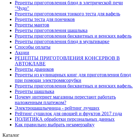
Рецепты приготовления блюд в элетрической печи
"Чудо"
Рецепты приготовления тонкого теста для вафель
Рецепты теста для пончиков
Рецепты мантов
Рецепты приготовления шашлыка
Рецепты приготовления бисквитных и венских вафель
Рецепты приготовления блюд в мультиварке
Способы оплаты
Акции
РЕЦЕПТЫ ПРИГОТОВЛЕНИЯ КОНСЕРВОВ В
АВТОКЛАВЕ
Рецепты драников
Рецепты из кулинарных книг для приготовления блюд
при помощи электромясорубки
Рецепты приготовления бисквитных и венских вафель.
Рецепты шашлыка
Почему интернет магазины перестают работать
наложенным платежом?
Электрошашлычница - рейтинг лучших
Рейтинг сушилок для овощей и фруктов 2017 года
ПОЛИТИКА обработки персональных данных
Как правильно выбрать незамерзайку
Каталог