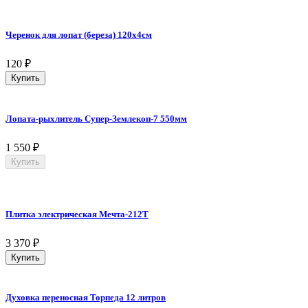
Черенок для лопат (береза) 120х4см
120
₽
Купить
Лопата-рыхлитель Супер-Землекоп-7 550мм
1 550
₽
Купить
Плитка электрическая Мечта-212Т
3 370
₽
Купить
Духовка переносная Торпеда 12 литров