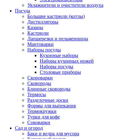
Увлажнители и очистители воздуха
Посуда
Большие кастрюли (котлы)
Дистилляторы
Казаны
Кастрюли
Лапшерезки и пельменницы
Мантоварки
Наборы посуды
Кухонные наборы
Наборы кухонных ножей
Наборы посуды
Столовые приборы
Скороварки
Сковороды
Блинные сковороды
Термосы
Разделочные доски
Формы для выпекания
Термокружки
Турки для кофе
Соковарки
Сад и огород
Баки и ведра для мусора