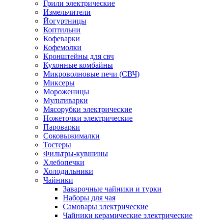
Грили электрические
Измельчители
Йогуртницы
Коптильни
Кофеварки
Кофемолки
Кронштейны для свч
Кухонные комбайны
Микроволновые печи (СВЧ)
Миксеры
Мороженицы
Мультиварки
Мясорубки электрические
Ножеточки электрические
Пароварки
Соковыжималки
Тостеры
Фильтры-кувшины
Хлебопечки
Холодильники
Чайники
Заварочные чайники и турки
Наборы для чая
Самовары электрические
Чайники керамические электрические