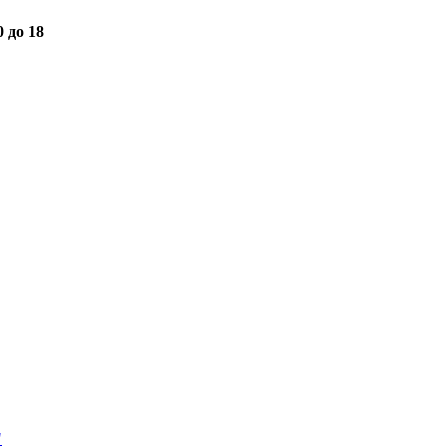
0 до 18
"