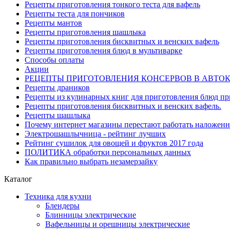
Рецепты приготовления тонкого теста для вафель
Рецепты теста для пончиков
Рецепты мантов
Рецепты приготовления шашлыка
Рецепты приготовления бисквитных и венских вафель
Рецепты приготовления блюд в мультиварке
Способы оплаты
Акции
РЕЦЕПТЫ ПРИГОТОВЛЕНИЯ КОНСЕРВОВ В АВТО
Рецепты драников
Рецепты из кулинарных книг для приготовления блюд п
Рецепты приготовления бисквитных и венских вафель.
Рецепты шашлыка
Почему интернет магазины перестают работать наложен
Электрошашлычница - рейтинг лучших
Рейтинг сушилок для овощей и фруктов 2017 года
ПОЛИТИКА обработки персональных данных
Как правильно выбрать незамерзайку
Каталог
Техника для кухни
Блендеры
Блинницы электрические
Вафельницы и орешницы электрические