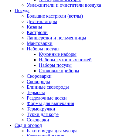
Увлажнители и очистители воздуха
Посуда
Большие кастрюли (котлы)
Дистилляторы
Казаны
Кастрюли
Лапшерезки и пельменницы
Мантоварки
Наборы посуды
Кухонные наборы
Наборы кухонных ножей
Наборы посуды
Столовые приборы
Скороварки
Сковороды
Блинные сковороды
Термосы
Разделочные доски
Формы для выпекания
Термокружки
Турки для кофе
Соковарки
Сад и огород
Баки и ведра для мусора