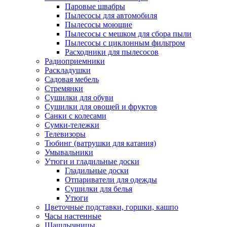
Паровые швабры
Пылесосы для автомобиля
Пылесосы моющие
Пылесосы с мешком для сбора пыли
Пылесосы с циклонным фильтром
Расходники для пылесосов
Радиоприемники
Раскладушки
Садовая мебель
Стремянки
Сушилки для обуви
Сушилки для овощей и фруктов
Санки с колесами
Сумки-тележки
Телевизоры
Тюбинг (ватрушки для катания)
Умывальники
Утюги и гладильные доски
Гладильные доски
Отпариватели для одежды
Сушилки для белья
Утюги
Цветочные подставки, горшки, кашпо
Часы настенные
Шашлычницы