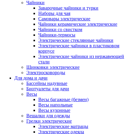
Чайники
Заварочные чайники и турки
Наборы для чая
Самовары электрические
Чайники керамические электрические
Чайники со свистком
Чайники-термосы
Электрические стеклянные чайники
Электрические чайники в пластиковом
корпусе
Электрические чайники из нержавеющей
стали
Шинковки электрические
Электросковороды
Для дома и дачи
Бассейны надувные
Биотуалеты для дачи
Весы
Весы багажные (безмен)
Весы напольные
Весы кухонные
Вешалки для одежды
Грелки электрические
Электрические матрацы
Электрические одеяла