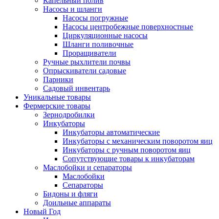
Капельный полив
Насосы и шланги
Насосы погружные
Насосы центробежные поверхностные
Циркуляционные насосы
Шланги поливочные
Проращиватели
Ручные рыхлители почвы
Опрыскиватели садовые
Парники
Садовый инвентарь
Уникальные товары
Фермерские товары
Зернодробилки
Инкубаторы
Инкубаторы автоматические
Инкубаторы с механическим поворотом яиц
Инкубаторы с ручным поворотом яиц
Сопутствующие товары к инкубаторам
Маслобойки и сепараторы
Маслобойки
Сепараторы
Бидоны и фляги
Доильные аппараты
Новый Год