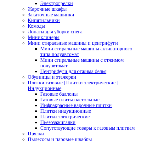
Электрогрелки
Жарочные шкафы
Закаточные машинки
Кипятильники
Комоды
Лопаты для уборки снега
Миниклинеры
Мини стиральные машины и центрифуги
Мини стиральные машины активаторного
типа полуавтомат
Мини стиральные машины с отжимом
полуавтомат
Центрифуги для отжима белья
Обувницы и этажерки
Плитки газовые | Плитки электрические |
Индукционные
Газовые баллоны
Газовые плиты настольные
Инфракрасные варочные плитки
Плитки индукционные
Плитки электрические
Пьезозажигалки
Сопутствующие товары к газовым плиткам
Прялки
Пылесосы и паровые швабры