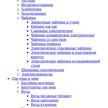
Тостеры
Фильтры-кувшины
Хлебопечки
Холодильники
Чайники
Заварочные чайники и турки
Наборы для чая
Самовары электрические
Чайники керамические электрические
Чайники со свистком
Чайники-термосы
Электрические стеклянные чайники
Электрические чайники в пластиковом
корпусе
Электрические чайники из нержавеющей
стали
Шинковки электрические
Электросковороды
Для дома и дачи
Бассейны надувные
Биотуалеты для дачи
Весы
Весы багажные (безмен)
Весы напольные
Весы кухонные