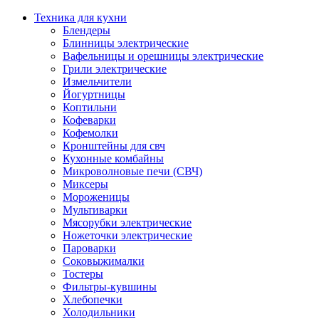
Техника для кухни
Блендеры
Блинницы электрические
Вафельницы и орешницы электрические
Грили электрические
Измельчители
Йогуртницы
Коптильни
Кофеварки
Кофемолки
Кронштейны для свч
Кухонные комбайны
Микроволновые печи (СВЧ)
Миксеры
Мороженицы
Мультиварки
Мясорубки электрические
Ножеточки электрические
Пароварки
Соковыжималки
Тостеры
Фильтры-кувшины
Хлебопечки
Холодильники