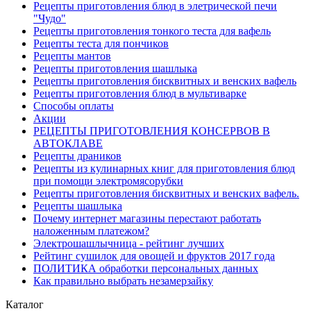
Рецепты приготовления блюд в элетрической печи
"Чудо"
Рецепты приготовления тонкого теста для вафель
Рецепты теста для пончиков
Рецепты мантов
Рецепты приготовления шашлыка
Рецепты приготовления бисквитных и венских вафель
Рецепты приготовления блюд в мультиварке
Способы оплаты
Акции
РЕЦЕПТЫ ПРИГОТОВЛЕНИЯ КОНСЕРВОВ В
АВТОКЛАВЕ
Рецепты драников
Рецепты из кулинарных книг для приготовления блюд
при помощи электромясорубки
Рецепты приготовления бисквитных и венских вафель.
Рецепты шашлыка
Почему интернет магазины перестают работать
наложенным платежом?
Электрошашлычница - рейтинг лучших
Рейтинг сушилок для овощей и фруктов 2017 года
ПОЛИТИКА обработки персональных данных
Как правильно выбрать незамерзайку
Каталог