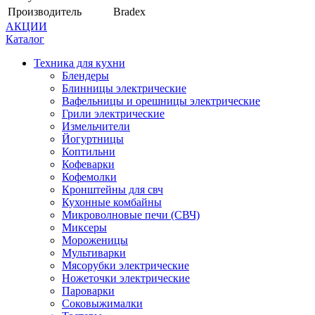
Производитель
Bradex
АКЦИИ
Каталог
Техника для кухни
Блендеры
Блинницы электрические
Вафельницы и орешницы электрические
Грили электрические
Измельчители
Йогуртницы
Коптильни
Кофеварки
Кофемолки
Кронштейны для свч
Кухонные комбайны
Микроволновые печи (СВЧ)
Миксеры
Мороженицы
Мультиварки
Мясорубки электрические
Ножеточки электрические
Пароварки
Соковыжималки