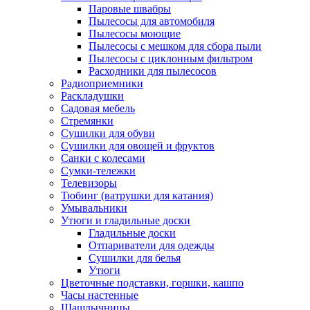
Паровые швабры
Пылесосы для автомобиля
Пылесосы моющие
Пылесосы с мешком для сбора пыли
Пылесосы с циклонным фильтром
Расходники для пылесосов
Радиоприемники
Раскладушки
Садовая мебель
Стремянки
Сушилки для обуви
Сушилки для овощей и фруктов
Санки с колесами
Сумки-тележки
Телевизоры
Тюбинг (ватрушки для катания)
Умывальники
Утюги и гладильные доски
Гладильные доски
Отпариватели для одежды
Сушилки для белья
Утюги
Цветочные подставки, горшки, кашпо
Часы настенные
Шашлычницы