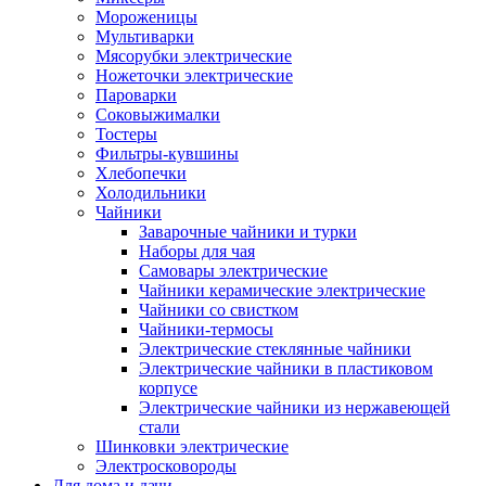
Мороженицы
Мультиварки
Мясорубки электрические
Ножеточки электрические
Пароварки
Соковыжималки
Тостеры
Фильтры-кувшины
Хлебопечки
Холодильники
Чайники
Заварочные чайники и турки
Наборы для чая
Самовары электрические
Чайники керамические электрические
Чайники со свистком
Чайники-термосы
Электрические стеклянные чайники
Электрические чайники в пластиковом
корпусе
Электрические чайники из нержавеющей
стали
Шинковки электрические
Электросковороды
Для дома и дачи