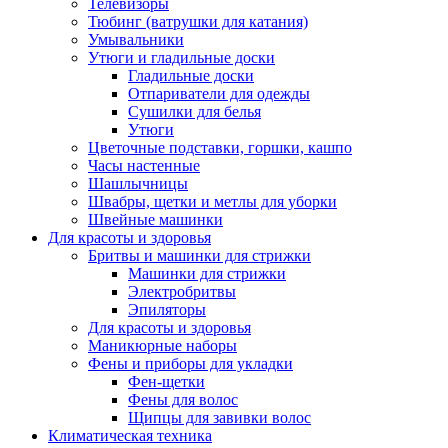
Телевизоры
Тюбинг (ватрушки для катания)
Умывальники
Утюги и гладильные доски
Гладильные доски
Отпариватели для одежды
Сушилки для белья
Утюги
Цветочные подставки, горшки, кашпо
Часы настенные
Шашлычницы
Швабры, щетки и метлы для уборки
Швейные машинки
Для красоты и здоровья
Бритвы и машинки для стрижки
Машинки для стрижки
Электробритвы
Эпиляторы
Для красоты и здоровья
Маникюрные наборы
Фены и приборы для укладки
Фен-щетки
Фены для волос
Щипцы для завивки волос
Климатическая техника