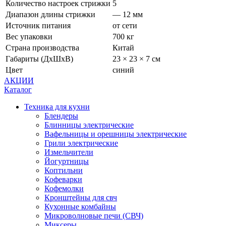
Количество настроек стрижки
5
Диапазон длины стрижки
— 12 мм
Источник питания
от сети
Вес упаковки
700 кг
Страна производства
Китай
Габариты (ДхШхВ)
23 × 23 × 7 см
Цвет
синий
АКЦИИ
Каталог
Техника для кухни
Блендеры
Блинницы электрические
Вафельницы и орешницы электрические
Грили электрические
Измельчители
Йогуртницы
Коптильни
Кофеварки
Кофемолки
Кронштейны для свч
Кухонные комбайны
Микроволновые печи (СВЧ)
Миксеры