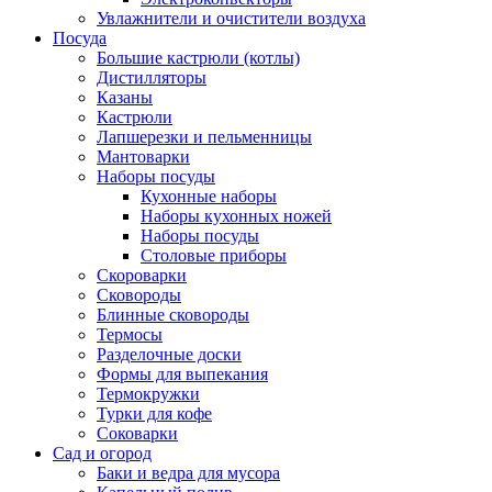
Увлажнители и очистители воздуха
Посуда
Большие кастрюли (котлы)
Дистилляторы
Казаны
Кастрюли
Лапшерезки и пельменницы
Мантоварки
Наборы посуды
Кухонные наборы
Наборы кухонных ножей
Наборы посуды
Столовые приборы
Скороварки
Сковороды
Блинные сковороды
Термосы
Разделочные доски
Формы для выпекания
Термокружки
Турки для кофе
Соковарки
Сад и огород
Баки и ведра для мусора