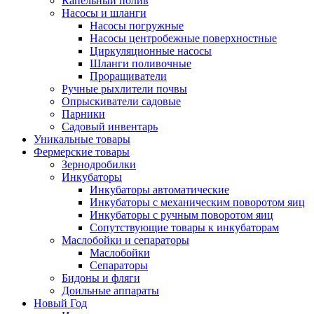
Капельный полив
Насосы и шланги
Насосы погружные
Насосы центробежные поверхностные
Циркуляционные насосы
Шланги поливочные
Проращиватели
Ручные рыхлители почвы
Опрыскиватели садовые
Парники
Садовый инвентарь
Уникальные товары
Фермерские товары
Зернодробилки
Инкубаторы
Инкубаторы автоматические
Инкубаторы с механическим поворотом яиц
Инкубаторы с ручным поворотом яиц
Сопутствующие товары к инкубаторам
Маслобойки и сепараторы
Маслобойки
Сепараторы
Бидоны и фляги
Доильные аппараты
Новый Год