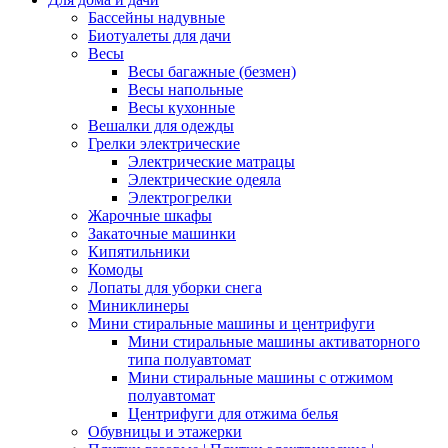
Бассейны надувные
Биотуалеты для дачи
Весы
Весы багажные (безмен)
Весы напольные
Весы кухонные
Вешалки для одежды
Грелки электрические
Электрические матрацы
Электрические одеяла
Электрогрелки
Жарочные шкафы
Закаточные машинки
Кипятильники
Комоды
Лопаты для уборки снега
Миниклинеры
Мини стиральные машины и центрифуги
Мини стиральные машины активаторного
типа полуавтомат
Мини стиральные машины с отжимом
полуавтомат
Центрифуги для отжима белья
Обувницы и этажерки