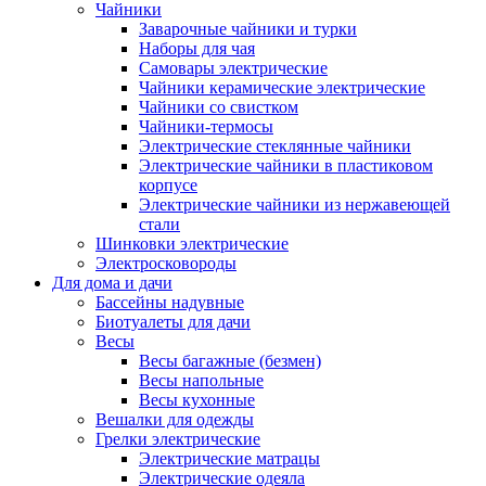
Чайники
Заварочные чайники и турки
Наборы для чая
Самовары электрические
Чайники керамические электрические
Чайники со свистком
Чайники-термосы
Электрические стеклянные чайники
Электрические чайники в пластиковом
корпусе
Электрические чайники из нержавеющей
стали
Шинковки электрические
Электросковороды
Для дома и дачи
Бассейны надувные
Биотуалеты для дачи
Весы
Весы багажные (безмен)
Весы напольные
Весы кухонные
Вешалки для одежды
Грелки электрические
Электрические матрацы
Электрические одеяла