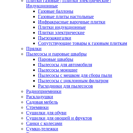
Плитки газовые | Плитки электрические |
Индукционные
Газовые баллоны
Газовые плиты настольные
Инфракрасные варочные плитки
Плитки индукционные
Плитки электрические
Пьезозажигалки
Сопутствующие товары к газовым плиткам
Прялки
Пылесосы и паровые швабры
Паровые швабры
Пылесосы для автомобиля
Пылесосы моющие
Пылесосы с мешком для сбора пыли
Пылесосы с циклонным фильтром
Расходники для пылесосов
Радиоприемники
Раскладушки
Садовая мебель
Стремянки
Сушилки для обуви
Сушилки для овощей и фруктов
Санки с колесами
Сумки-тележки