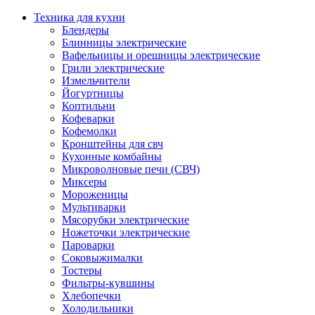
Техника для кухни
Блендеры
Блинницы электрические
Вафельницы и орешницы электрические
Грили электрические
Измельчители
Йогуртницы
Коптильни
Кофеварки
Кофемолки
Кронштейны для свч
Кухонные комбайны
Микроволновые печи (СВЧ)
Миксеры
Мороженицы
Мультиварки
Мясорубки электрические
Ножеточки электрические
Пароварки
Соковыжималки
Тостеры
Фильтры-кувшины
Хлебопечки
Холодильники