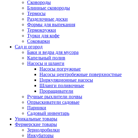
Сковороды
Блинные сковороды
Термосы
Разделочные доски
Формы для выпекания
Термокружки
Турки для кофе
Соковарки
Сад и огород
Баки и ведра для мусора
Капельный полив
Насосы и шланги
Насосы погружные
Насосы центробежные поверхностные
Циркуляционные насосы
Шланги поливочные
Проращиватели
Ручные рыхлители почвы
Опрыскиватели садовые
Парники
Садовый инвентарь
Уникальные товары
Фермерские товары
Зернодробилки
Инкубаторы