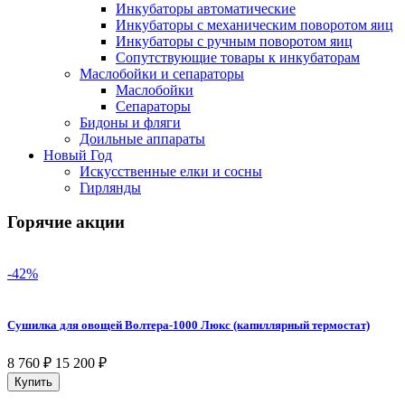
Инкубаторы автоматические
Инкубаторы с механическим поворотом яиц
Инкубаторы с ручным поворотом яиц
Сопутствующие товары к инкубаторам
Маслобойки и сепараторы
Маслобойки
Сепараторы
Бидоны и фляги
Доильные аппараты
Новый Год
Искусственные елки и сосны
Гирлянды
Горячие акции
-42%
Сушилка для овощей Волтера-1000 Люкс (капиллярный термостат)
8 760
₽
15 200
₽
Купить