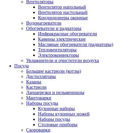
Вентиляторы
Вентилятор напольный
Вентилятор настольный
Кондиционеры оконные
Водонагреватели
Обогреватели и радиаторы
Инфракрасные обогреватели
Камины электрические
Масляные обогреватели (радиаторы)
Тепловентиляторы
Электроконвекторы
Увлажнители и очистители воздуха
Посуда
Большие кастрюли (котлы)
Дистилляторы
Казаны
Кастрюли
Лапшерезки и пельменницы
Мантоварки
Наборы посуды
Кухонные наборы
Наборы кухонных ножей
Наборы посуды
Столовые приборы
Скороварки