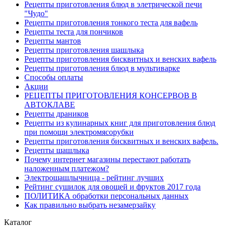
Рецепты приготовления блюд в элетрической печи
"Чудо"
Рецепты приготовления тонкого теста для вафель
Рецепты теста для пончиков
Рецепты мантов
Рецепты приготовления шашлыка
Рецепты приготовления бисквитных и венских вафель
Рецепты приготовления блюд в мультиварке
Способы оплаты
Акции
РЕЦЕПТЫ ПРИГОТОВЛЕНИЯ КОНСЕРВОВ В
АВТОКЛАВЕ
Рецепты драников
Рецепты из кулинарных книг для приготовления блюд
при помощи электромясорубки
Рецепты приготовления бисквитных и венских вафель.
Рецепты шашлыка
Почему интернет магазины перестают работать
наложенным платежом?
Электрошашлычница - рейтинг лучших
Рейтинг сушилок для овощей и фруктов 2017 года
ПОЛИТИКА обработки персональных данных
Как правильно выбрать незамерзайку
Каталог