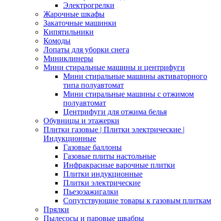
Электрогрелки
Жарочные шкафы
Закаточные машинки
Кипятильники
Комоды
Лопаты для уборки снега
Миниклинеры
Мини стиральные машины и центрифуги
Мини стиральные машины активаторного
типа полуавтомат
Мини стиральные машины с отжимом
полуавтомат
Центрифуги для отжима белья
Обувницы и этажерки
Плитки газовые | Плитки электрические |
Индукционные
Газовые баллоны
Газовые плиты настольные
Инфракрасные варочные плитки
Плитки индукционные
Плитки электрические
Пьезозажигалки
Сопутствующие товары к газовым плиткам
Прялки
Пылесосы и паровые швабры