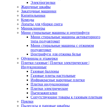
Электрогрелки
Жарочные шкафы
Закаточные машинки
Кипятильники
Комоды
Лопаты для уборки снега
Миниклинеры
Мини стиральные машины и центрифуги
Мини стиральные машины активаторного
типа полуавтомат
Мини стиральные машины с отжимом
полуавтомат
Центрифуги для отжима белья
Обувницы и этажерки
Плитки газовые | Плитки электрические |
Индукционные
Газовые баллоны
Газовые плиты настольные
Инфракрасные варочные плитки
Плитки индукционные
Плитки электрические
Пьезозажигалки
Сопутствующие товары к газовым плиткам
Прялки
Пылесосы и паровые швабры