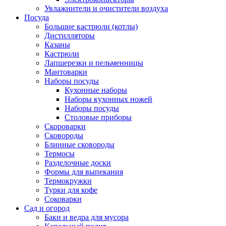
Увлажнители и очистители воздуха
Посуда
Большие кастрюли (котлы)
Дистилляторы
Казаны
Кастрюли
Лапшерезки и пельменницы
Мантоварки
Наборы посуды
Кухонные наборы
Наборы кухонных ножей
Наборы посуды
Столовые приборы
Скороварки
Сковороды
Блинные сковороды
Термосы
Разделочные доски
Формы для выпекания
Термокружки
Турки для кофе
Соковарки
Сад и огород
Баки и ведра для мусора