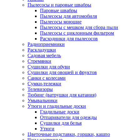
Пылесосы и паровые швабры
Паровые швабры
Пылесосы для автомобиля
Пылесосы моющие
Пылесосы с мешком для сбора пыли
Пылесосы с циклонным фильтром
Расходники для пылесосов
Радиоприемники
Раскладушки
Садовая мебель
Стремянки
Сушилки для обуви
Сушилки для овощей и фруктов
Санки с колесами
Сумки-тележки
Телевизоры
Тюбинг (ватрушки для катания)
Умывальники
Утюги и гладильные доски
Гладильные доски
Отпариватели для одежды
Сушилки для белья
Утюги
Цветочные подставки, горшки, кашпо
Часы настенные