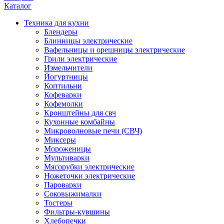
Каталог
Техника для кухни
Блендеры
Блинницы электрические
Вафельницы и орешницы электрические
Грили электрические
Измельчители
Йогуртницы
Коптильни
Кофеварки
Кофемолки
Кронштейны для свч
Кухонные комбайны
Микроволновые печи (СВЧ)
Миксеры
Мороженицы
Мультиварки
Мясорубки электрические
Ножеточки электрические
Пароварки
Соковыжималки
Тостеры
Фильтры-кувшины
Хлебопечки