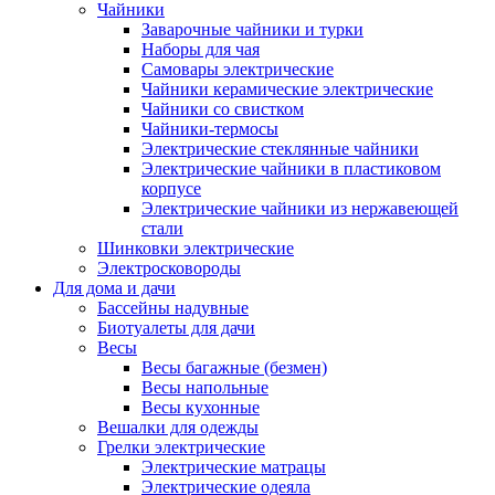
Чайники
Заварочные чайники и турки
Наборы для чая
Самовары электрические
Чайники керамические электрические
Чайники со свистком
Чайники-термосы
Электрические стеклянные чайники
Электрические чайники в пластиковом
корпусе
Электрические чайники из нержавеющей
стали
Шинковки электрические
Электросковороды
Для дома и дачи
Бассейны надувные
Биотуалеты для дачи
Весы
Весы багажные (безмен)
Весы напольные
Весы кухонные
Вешалки для одежды
Грелки электрические
Электрические матрацы
Электрические одеяла