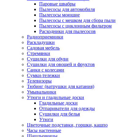
Паровые швабры
Пылесосы для автомобиля
Пылесосы моющие
Пылесосы с мешком для сбора пыли
Пылесосы с циклонным фильтром
Расходники для пылесосов
Радиоприемники
Раскладушки
Садовая мебель
Стремянки
Сушилки для обуви
Сушилки для овощей и фруктов
Санки с колесами
Сумки-тележки
Телевизоры
Тюбинг (ватрушки для катания)
Умывальники
Утюги и гладильные доски
Гладильные доски
Отпариватели для одежды
Сушилки для белья
Утюги
Цветочные подставки, горшки, кашпо
Часы настенные
Шашлычницы