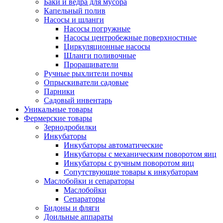
Баки и ведра для мусора
Капельный полив
Насосы и шланги
Насосы погружные
Насосы центробежные поверхностные
Циркуляционные насосы
Шланги поливочные
Проращиватели
Ручные рыхлители почвы
Опрыскиватели садовые
Парники
Садовый инвентарь
Уникальные товары
Фермерские товары
Зернодробилки
Инкубаторы
Инкубаторы автоматические
Инкубаторы с механическим поворотом яиц
Инкубаторы с ручным поворотом яиц
Сопутствующие товары к инкубаторам
Маслобойки и сепараторы
Маслобойки
Сепараторы
Бидоны и фляги
Доильные аппараты