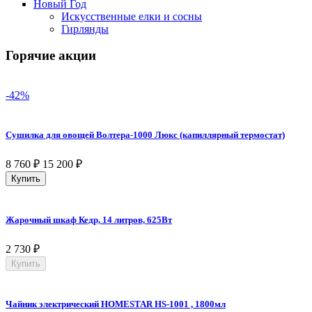
Новый Год
Искусственные елки и сосны
Гирлянды
Горячие акции
-42%
Сушилка для овощей Волтера-1000 Люкс (капиллярный термостат)
8 760
₽
15 200
₽
Купить
Жарочный шкаф Кедр, 14 литров, 625Вт
2 730
₽
Купить
Чайник электрический HOMESTAR HS-1001 , 1800мл