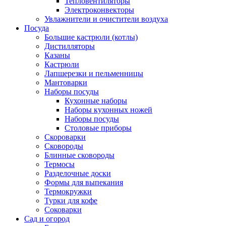
Тепловентиляторы
Электроконвекторы
Увлажнители и очистители воздуха
Посуда
Большие кастрюли (котлы)
Дистилляторы
Казаны
Кастрюли
Лапшерезки и пельменницы
Мантоварки
Наборы посуды
Кухонные наборы
Наборы кухонных ножей
Наборы посуды
Столовые приборы
Скороварки
Сковороды
Блинные сковороды
Термосы
Разделочные доски
Формы для выпекания
Термокружки
Турки для кофе
Соковарки
Сад и огород