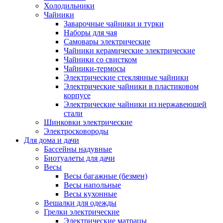
Холодильники
Чайники
Заварочные чайники и турки
Наборы для чая
Самовары электрические
Чайники керамические электрические
Чайники со свистком
Чайники-термосы
Электрические стеклянные чайники
Электрические чайники в пластиковом
корпусе
Электрические чайники из нержавеющей
стали
Шинковки электрические
Электросковороды
Для дома и дачи
Бассейны надувные
Биотуалеты для дачи
Весы
Весы багажные (безмен)
Весы напольные
Весы кухонные
Вешалки для одежды
Грелки электрические
Электрические матрацы