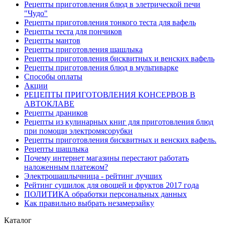
Рецепты приготовления блюд в элетрической печи
"Чудо"
Рецепты приготовления тонкого теста для вафель
Рецепты теста для пончиков
Рецепты мантов
Рецепты приготовления шашлыка
Рецепты приготовления бисквитных и венских вафель
Рецепты приготовления блюд в мультиварке
Способы оплаты
Акции
РЕЦЕПТЫ ПРИГОТОВЛЕНИЯ КОНСЕРВОВ В
АВТОКЛАВЕ
Рецепты драников
Рецепты из кулинарных книг для приготовления блюд
при помощи электромясорубки
Рецепты приготовления бисквитных и венских вафель.
Рецепты шашлыка
Почему интернет магазины перестают работать
наложенным платежом?
Электрошашлычница - рейтинг лучших
Рейтинг сушилок для овощей и фруктов 2017 года
ПОЛИТИКА обработки персональных данных
Как правильно выбрать незамерзайку
Каталог