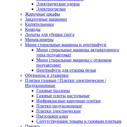
Электрические одеяла
Электрогрелки
Жарочные шкафы
Закаточные машинки
Кипятильники
Комоды
Лопаты для уборки снега
Миниклинеры
Мини стиральные машины и центрифуги
Мини стиральные машины активаторного
типа полуавтомат
Мини стиральные машины с отжимом
полуавтомат
Центрифуги для отжима белья
Обувницы и этажерки
Плитки газовые | Плитки электрические |
Индукционные
Газовые баллоны
Газовые плиты настольные
Инфракрасные варочные плитки
Плитки индукционные
Плитки электрические
Пьезозажигалки
Сопутствующие товары к газовым плиткам
Прялки