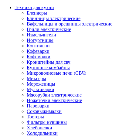
Техника для кухни
Блендеры
Блинницы электрические
Вафельницы и орешницы электрические
Грили электрические
Измельчители
Йогуртницы
Коптильни
Кофеварки
Кофемолки
Кронштейны для свч
Кухонные комбайны
Микроволновые печи (СВЧ)
Миксеры
Мороженицы
Мультиварки
Мясорубки электрические
Ножеточки электрические
Пароварки
Соковыжималки
Тостеры
Фильтры-кувшины
Хлебопечки
Холодильники