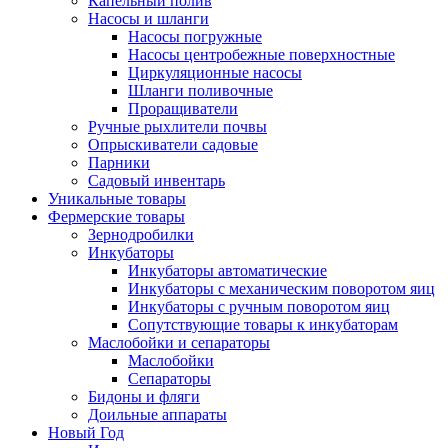
Капельный полив
Насосы и шланги
Насосы погружные
Насосы центробежные поверхностные
Циркуляционные насосы
Шланги поливочные
Проращиватели
Ручные рыхлители почвы
Опрыскиватели садовые
Парники
Садовый инвентарь
Уникальные товары
Фермерские товары
Зернодробилки
Инкубаторы
Инкубаторы автоматические
Инкубаторы с механическим поворотом яиц
Инкубаторы с ручным поворотом яиц
Сопутствующие товары к инкубаторам
Маслобойки и сепараторы
Маслобойки
Сепараторы
Бидоны и фляги
Доильные аппараты
Новый Год