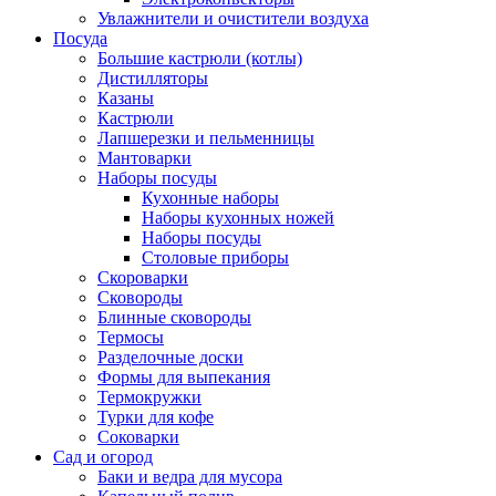
Увлажнители и очистители воздуха
Посуда
Большие кастрюли (котлы)
Дистилляторы
Казаны
Кастрюли
Лапшерезки и пельменницы
Мантоварки
Наборы посуды
Кухонные наборы
Наборы кухонных ножей
Наборы посуды
Столовые приборы
Скороварки
Сковороды
Блинные сковороды
Термосы
Разделочные доски
Формы для выпекания
Термокружки
Турки для кофе
Соковарки
Сад и огород
Баки и ведра для мусора