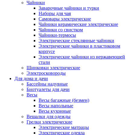
Чайники
Заварочные чайники и турки
Наборы для чая
Самовары электрические
Чайники керамические электрические
Чайники со свистком
Чайники-термосы
Электрические стеклянные чайники
Электрические чайники в пластиковом
корпусе
Электрические чайники из нержавеющей
стали
Шинковки электрические
Электросковороды
Для дома и дачи
Бассейны надувные
Биотуалеты для дачи
Весы
Весы багажные (безмен)
Весы напольные
Весы кухонные
Вешалки для одежды
Грелки электрические
Электрические матрацы
Электрические одеяла