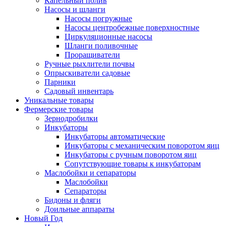
Капельный полив
Насосы и шланги
Насосы погружные
Насосы центробежные поверхностные
Циркуляционные насосы
Шланги поливочные
Проращиватели
Ручные рыхлители почвы
Опрыскиватели садовые
Парники
Садовый инвентарь
Уникальные товары
Фермерские товары
Зернодробилки
Инкубаторы
Инкубаторы автоматические
Инкубаторы с механическим поворотом яиц
Инкубаторы с ручным поворотом яиц
Сопутствующие товары к инкубаторам
Маслобойки и сепараторы
Маслобойки
Сепараторы
Бидоны и фляги
Доильные аппараты
Новый Год