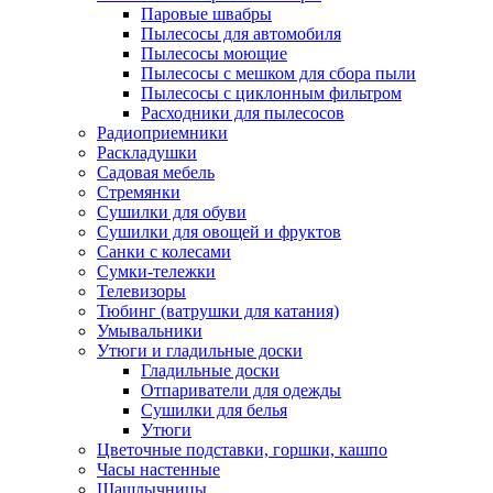
Паровые швабры
Пылесосы для автомобиля
Пылесосы моющие
Пылесосы с мешком для сбора пыли
Пылесосы с циклонным фильтром
Расходники для пылесосов
Радиоприемники
Раскладушки
Садовая мебель
Стремянки
Сушилки для обуви
Сушилки для овощей и фруктов
Санки с колесами
Сумки-тележки
Телевизоры
Тюбинг (ватрушки для катания)
Умывальники
Утюги и гладильные доски
Гладильные доски
Отпариватели для одежды
Сушилки для белья
Утюги
Цветочные подставки, горшки, кашпо
Часы настенные
Шашлычницы