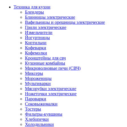
Техника для кухни
Блендеры
Блинницы электрические
Вафельницы и орешницы электрические
Грили электрические
Измельчители
Йогуртницы
Коптильни
Кофеварки
Кофемолки
Кронштейны для свч
Кухонные комбайны
Микроволновые печи (СВЧ)
Миксеры
Мороженицы
Мультиварки
Мясорубки электрические
Ножеточки электрические
Пароварки
Соковыжималки
Тостеры
Фильтры-кувшины
Хлебопечки
Холодильники