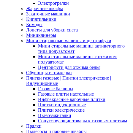
Электрогрелки
Жарочные шкафы
Закаточные машинки
Кипятильники
Комоды
Лопаты для уборки снега
Миниклинеры
Мини стиральные машины и центрифуги
Мини стиральные машины активаторного
типа полуавтомат
Мини стиральные машины с отжимом
полуавтомат
Центрифуги для отжима белья
Обувницы и этажерки
Плитки газовые | Плитки электрические |
Индукционные
Газовые баллоны
Газовые плиты настольные
Инфракрасные варочные плитки
Плитки индукционные
Плитки электрические
Пьезозажигалки
Сопутствующие товары к газовым плиткам
Прялки
Пылесосы и паровые швабры