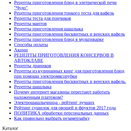
Рецепты приготовления блюд в элетрической печи
"Чудо"
Рецепты приготовления тонкого теста для вафель
Рецепты теста для пончиков
Рецепты мантов
Рецепты приготовления шашлыка
Рецепты приготовления бисквитных и венских вафель
Рецепты приготовления блюд в мультиварке
Способы оплаты
Акции
РЕЦЕПТЫ ПРИГОТОВЛЕНИЯ КОНСЕРВОВ В
АВТОКЛАВЕ
Рецепты драников
Рецепты из кулинарных книг для приготовления блюд
при помощи электромясорубки
Рецепты приготовления бисквитных и венских вафель.
Рецепты шашлыка
Почему интернет магазины перестают работать
наложенным платежом?
Электрошашлычница - рейтинг лучших
Рейтинг сушилок для овощей и фруктов 2017 года
ПОЛИТИКА обработки персональных данных
Как правильно выбрать незамерзайку
Каталог