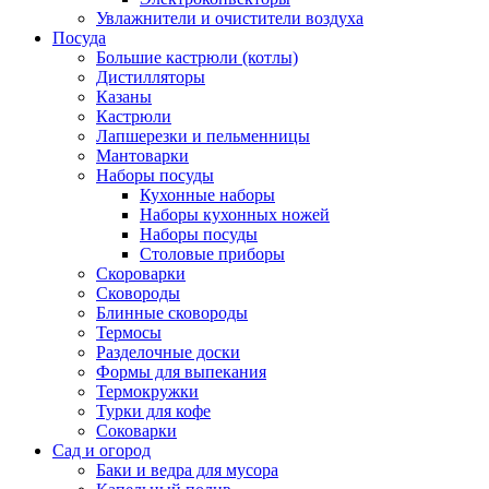
Увлажнители и очистители воздуха
Посуда
Большие кастрюли (котлы)
Дистилляторы
Казаны
Кастрюли
Лапшерезки и пельменницы
Мантоварки
Наборы посуды
Кухонные наборы
Наборы кухонных ножей
Наборы посуды
Столовые приборы
Скороварки
Сковороды
Блинные сковороды
Термосы
Разделочные доски
Формы для выпекания
Термокружки
Турки для кофе
Соковарки
Сад и огород
Баки и ведра для мусора