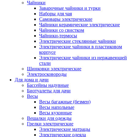
Чайники
Заварочные чайники и турки
Наборы для чая
Самовары электрические
Чайники керамические электрические
Чайники со свистком
Чайники-термосы
Электрические стеклянные чайники
Электрические чайники в пластиковом
корпусе
Электрические чайники из нержавеющей
стали
Шинковки электрические
Электросковороды
Для дома и дачи
Бассейны надувные
Биотуалеты для дачи
Весы
Весы багажные (безмен)
Весы напольные
Весы кухонные
Вешалки для одежды
Грелки электрические
Электрические матрацы
Электрические одеяла