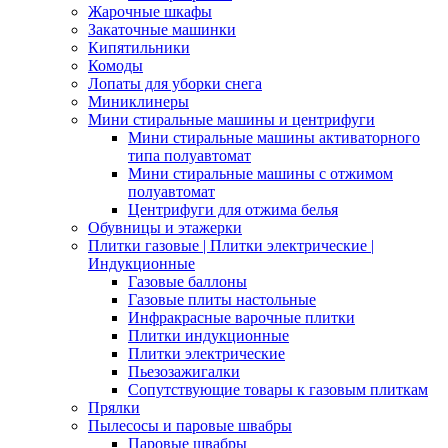
Жарочные шкафы
Закаточные машинки
Кипятильники
Комоды
Лопаты для уборки снега
Миниклинеры
Мини стиральные машины и центрифуги
Мини стиральные машины активаторного
типа полуавтомат
Мини стиральные машины с отжимом
полуавтомат
Центрифуги для отжима белья
Обувницы и этажерки
Плитки газовые | Плитки электрические |
Индукционные
Газовые баллоны
Газовые плиты настольные
Инфракрасные варочные плитки
Плитки индукционные
Плитки электрические
Пьезозажигалки
Сопутствующие товары к газовым плиткам
Прялки
Пылесосы и паровые швабры
Паровые швабры