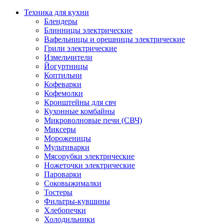
Техника для кухни
Блендеры
Блинницы электрические
Вафельницы и орешницы электрические
Грили электрические
Измельчители
Йогуртницы
Коптильни
Кофеварки
Кофемолки
Кронштейны для свч
Кухонные комбайны
Микроволновые печи (СВЧ)
Миксеры
Мороженицы
Мультиварки
Мясорубки электрические
Ножеточки электрические
Пароварки
Соковыжималки
Тостеры
Фильтры-кувшины
Хлебопечки
Холодильники