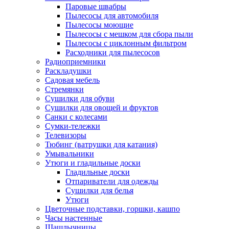
Паровые швабры
Пылесосы для автомобиля
Пылесосы моющие
Пылесосы с мешком для сбора пыли
Пылесосы с циклонным фильтром
Расходники для пылесосов
Радиоприемники
Раскладушки
Садовая мебель
Стремянки
Сушилки для обуви
Сушилки для овощей и фруктов
Санки с колесами
Сумки-тележки
Телевизоры
Тюбинг (ватрушки для катания)
Умывальники
Утюги и гладильные доски
Гладильные доски
Отпариватели для одежды
Сушилки для белья
Утюги
Цветочные подставки, горшки, кашпо
Часы настенные
Шашлычницы