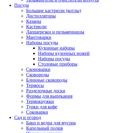
Посуда
Большие кастрюли (котлы)
Дистилляторы
Казаны
Кастрюли
Лапшерезки и пельменницы
Мантоварки
Наборы посуды
Кухонные наборы
Наборы кухонных ножей
Наборы посуды
Столовые приборы
Скороварки
Сковороды
Блинные сковороды
Термосы
Разделочные доски
Формы для выпекания
Термокружки
Турки для кофе
Соковарки
Сад и огород
Баки и ведра для мусора
Капельный полив