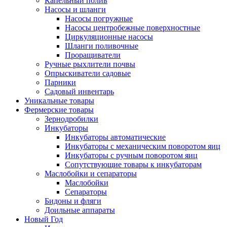
Капельный полив
Насосы и шланги
Насосы погружные
Насосы центробежные поверхностные
Циркуляционные насосы
Шланги поливочные
Проращиватели
Ручные рыхлители почвы
Опрыскиватели садовые
Парники
Садовый инвентарь
Уникальные товары
Фермерские товары
Зернодробилки
Инкубаторы
Инкубаторы автоматические
Инкубаторы с механическим поворотом яиц
Инкубаторы с ручным поворотом яиц
Сопутствующие товары к инкубаторам
Маслобойки и сепараторы
Маслобойки
Сепараторы
Бидоны и фляги
Доильные аппараты
Новый Год