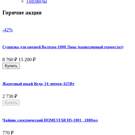
Гирлянды
Горячие акции
-42%
Сушилка для овощей Волтера-1000 Люкс (капиллярный термостат)
8 760
₽
15 200
₽
Купить
Жарочный шкаф Кедр, 14 литров, 625Вт
2 730
₽
Купить
Чайник электрический HOMESTAR HS-1001 , 1800мл
770
₽