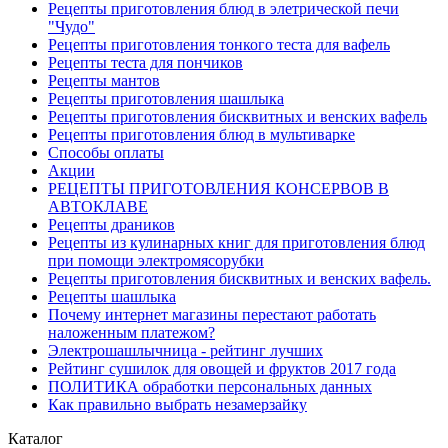
Рецепты приготовления блюд в элетрической печи
"Чудо"
Рецепты приготовления тонкого теста для вафель
Рецепты теста для пончиков
Рецепты мантов
Рецепты приготовления шашлыка
Рецепты приготовления бисквитных и венских вафель
Рецепты приготовления блюд в мультиварке
Способы оплаты
Акции
РЕЦЕПТЫ ПРИГОТОВЛЕНИЯ КОНСЕРВОВ В
АВТОКЛАВЕ
Рецепты драников
Рецепты из кулинарных книг для приготовления блюд
при помощи электромясорубки
Рецепты приготовления бисквитных и венских вафель.
Рецепты шашлыка
Почему интернет магазины перестают работать
наложенным платежом?
Электрошашлычница - рейтинг лучших
Рейтинг сушилок для овощей и фруктов 2017 года
ПОЛИТИКА обработки персональных данных
Как правильно выбрать незамерзайку
Каталог