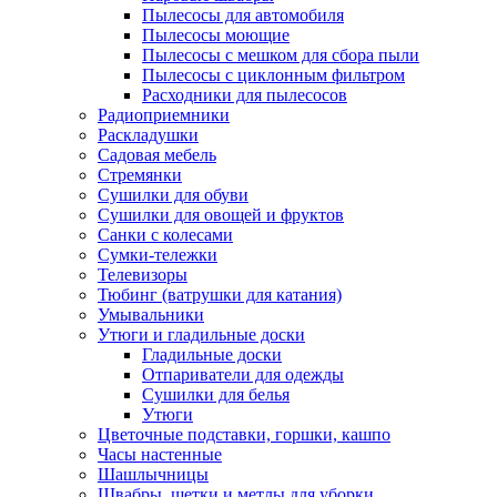
Пылесосы для автомобиля
Пылесосы моющие
Пылесосы с мешком для сбора пыли
Пылесосы с циклонным фильтром
Расходники для пылесосов
Радиоприемники
Раскладушки
Садовая мебель
Стремянки
Сушилки для обуви
Сушилки для овощей и фруктов
Санки с колесами
Сумки-тележки
Телевизоры
Тюбинг (ватрушки для катания)
Умывальники
Утюги и гладильные доски
Гладильные доски
Отпариватели для одежды
Сушилки для белья
Утюги
Цветочные подставки, горшки, кашпо
Часы настенные
Шашлычницы
Швабры, щетки и метлы для уборки