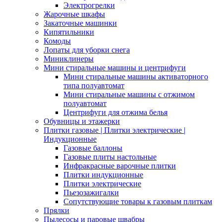
Электрогрелки
Жарочные шкафы
Закаточные машинки
Кипятильники
Комоды
Лопаты для уборки снега
Миниклинеры
Мини стиральные машины и центрифуги
Мини стиральные машины активаторного
типа полуавтомат
Мини стиральные машины с отжимом
полуавтомат
Центрифуги для отжима белья
Обувницы и этажерки
Плитки газовые | Плитки электрические |
Индукционные
Газовые баллоны
Газовые плиты настольные
Инфракрасные варочные плитки
Плитки индукционные
Плитки электрические
Пьезозажигалки
Сопутствующие товары к газовым плиткам
Прялки
Пылесосы и паровые швабры