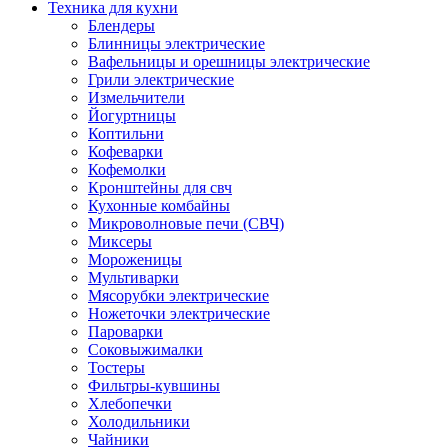
Техника для кухни
Блендеры
Блинницы электрические
Вафельницы и орешницы электрические
Грили электрические
Измельчители
Йогуртницы
Коптильни
Кофеварки
Кофемолки
Кронштейны для свч
Кухонные комбайны
Микроволновые печи (СВЧ)
Миксеры
Мороженицы
Мультиварки
Мясорубки электрические
Ножеточки электрические
Пароварки
Соковыжималки
Тостеры
Фильтры-кувшины
Хлебопечки
Холодильники
Чайники