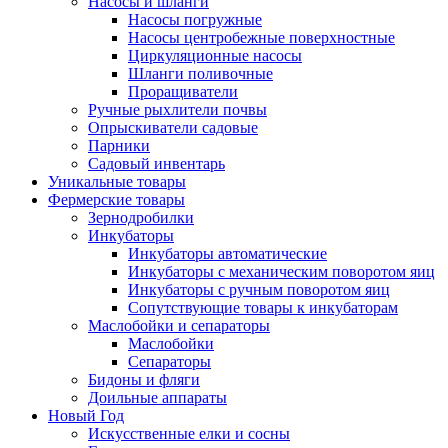
Насосы и шланги
Насосы погружные
Насосы центробежные поверхностные
Циркуляционные насосы
Шланги поливочные
Проращиватели
Ручные рыхлители почвы
Опрыскиватели садовые
Парники
Садовый инвентарь
Уникальные товары
Фермерские товары
Зернодробилки
Инкубаторы
Инкубаторы автоматические
Инкубаторы с механическим поворотом яиц
Инкубаторы с ручным поворотом яиц
Сопутствующие товары к инкубаторам
Маслобойки и сепараторы
Маслобойки
Сепараторы
Бидоны и фляги
Доильные аппараты
Новый Год
Искусственные елки и сосны