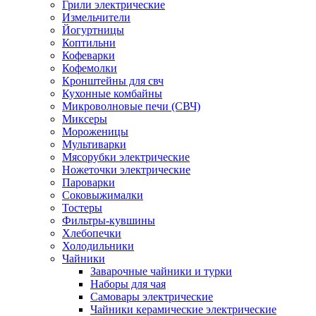
Грили электрические
Измельчители
Йогуртницы
Коптильни
Кофеварки
Кофемолки
Кронштейны для свч
Кухонные комбайны
Микроволновые печи (СВЧ)
Миксеры
Мороженицы
Мультиварки
Мясорубки электрические
Ножеточки электрические
Пароварки
Соковыжималки
Тостеры
Фильтры-кувшины
Хлебопечки
Холодильники
Чайники
Заварочные чайники и турки
Наборы для чая
Самовары электрические
Чайники керамические электрические