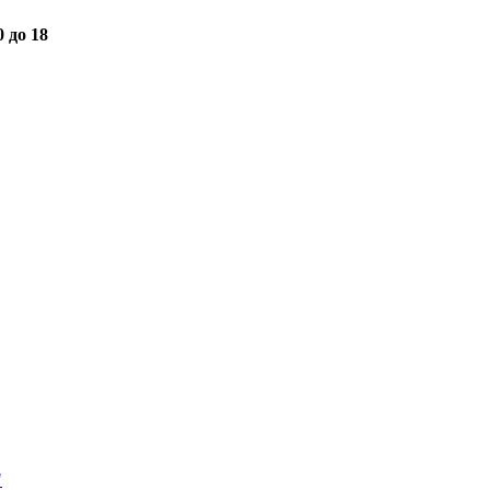
0 до 18
"