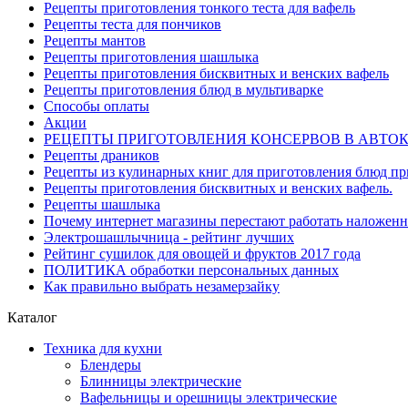
Рецепты приготовления тонкого теста для вафель
Рецепты теста для пончиков
Рецепты мантов
Рецепты приготовления шашлыка
Рецепты приготовления бисквитных и венских вафель
Рецепты приготовления блюд в мультиварке
Способы оплаты
Акции
РЕЦЕПТЫ ПРИГОТОВЛЕНИЯ КОНСЕРВОВ В АВТО
Рецепты драников
Рецепты из кулинарных книг для приготовления блюд п
Рецепты приготовления бисквитных и венских вафель.
Рецепты шашлыка
Почему интернет магазины перестают работать наложен
Электрошашлычница - рейтинг лучших
Рейтинг сушилок для овощей и фруктов 2017 года
ПОЛИТИКА обработки персональных данных
Как правильно выбрать незамерзайку
Каталог
Техника для кухни
Блендеры
Блинницы электрические
Вафельницы и орешницы электрические