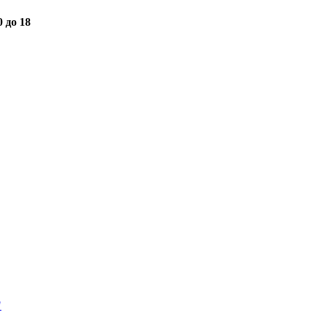
0 до 18
"