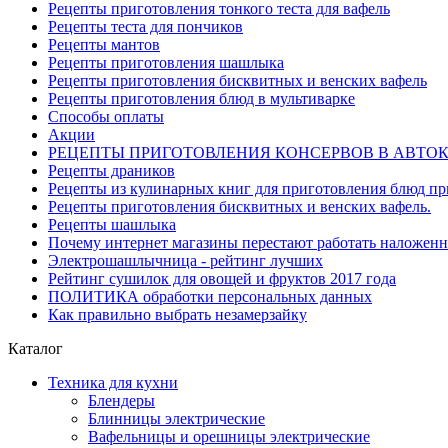
Рецепты приготовления тонкого теста для вафель
Рецепты теста для пончиков
Рецепты мантов
Рецепты приготовления шашлыка
Рецепты приготовления бисквитных и венских вафель
Рецепты приготовления блюд в мультиварке
Способы оплаты
Акции
РЕЦЕПТЫ ПРИГОТОВЛЕНИЯ КОНСЕРВОВ В АВТО
Рецепты драников
Рецепты из кулинарных книг для приготовления блюд п
Рецепты приготовления бисквитных и венских вафель.
Рецепты шашлыка
Почему интернет магазины перестают работать наложен
Электрошашлычница - рейтинг лучших
Рейтинг сушилок для овощей и фруктов 2017 года
ПОЛИТИКА обработки персональных данных
Как правильно выбрать незамерзайку
Каталог
Техника для кухни
Блендеры
Блинницы электрические
Вафельницы и орешницы электрические