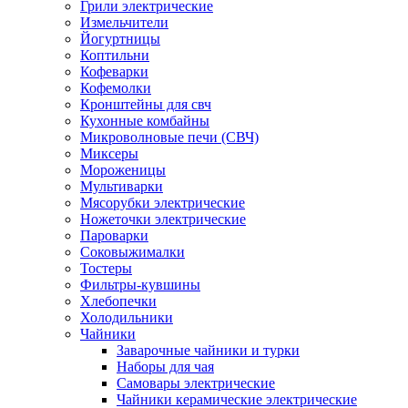
Грили электрические
Измельчители
Йогуртницы
Коптильни
Кофеварки
Кофемолки
Кронштейны для свч
Кухонные комбайны
Микроволновые печи (СВЧ)
Миксеры
Мороженицы
Мультиварки
Мясорубки электрические
Ножеточки электрические
Пароварки
Соковыжималки
Тостеры
Фильтры-кувшины
Хлебопечки
Холодильники
Чайники
Заварочные чайники и турки
Наборы для чая
Самовары электрические
Чайники керамические электрические