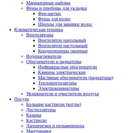
Маникюрные наборы
Фены и приборы для укладки
Фен-щетки
Фены для волос
Щипцы для завивки волос
Климатическая техника
Вентиляторы
Вентилятор напольный
Вентилятор настольный
Кондиционеры оконные
Водонагреватели
Обогреватели и радиаторы
Инфракрасные обогреватели
Камины электрические
Масляные обогреватели (радиаторы)
Тепловентиляторы
Электроконвекторы
Увлажнители и очистители воздуха
Посуда
Большие кастрюли (котлы)
Дистилляторы
Казаны
Кастрюли
Лапшерезки и пельменницы
Мантоварки