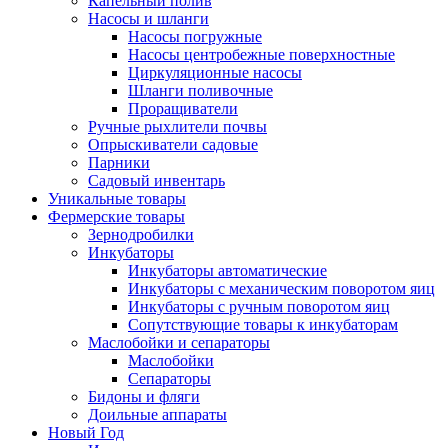
Капельный полив
Насосы и шланги
Насосы погружные
Насосы центробежные поверхностные
Циркуляционные насосы
Шланги поливочные
Проращиватели
Ручные рыхлители почвы
Опрыскиватели садовые
Парники
Садовый инвентарь
Уникальные товары
Фермерские товары
Зернодробилки
Инкубаторы
Инкубаторы автоматические
Инкубаторы с механическим поворотом яиц
Инкубаторы с ручным поворотом яиц
Сопутствующие товары к инкубаторам
Маслобойки и сепараторы
Маслобойки
Сепараторы
Бидоны и фляги
Доильные аппараты
Новый Год