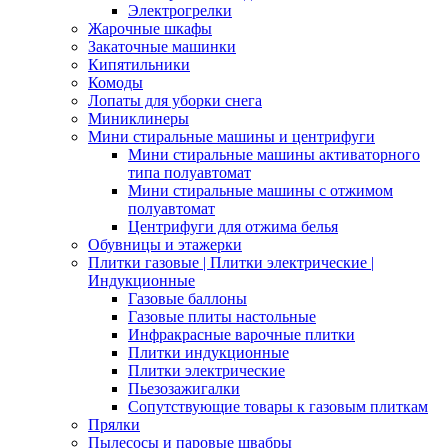
Электрогрелки
Жарочные шкафы
Закаточные машинки
Кипятильники
Комоды
Лопаты для уборки снега
Миниклинеры
Мини стиральные машины и центрифуги
Мини стиральные машины активаторного
типа полуавтомат
Мини стиральные машины с отжимом
полуавтомат
Центрифуги для отжима белья
Обувницы и этажерки
Плитки газовые | Плитки электрические |
Индукционные
Газовые баллоны
Газовые плиты настольные
Инфракрасные варочные плитки
Плитки индукционные
Плитки электрические
Пьезозажигалки
Сопутствующие товары к газовым плиткам
Прялки
Пылесосы и паровые швабры