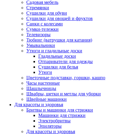
Садовая мебель
Стремянки
Сушилки для обуви
Сушилки для овощей и фруктов
Санки с колесами
Сумки-тележки
Телевизоры
Тюбинг (ватрушки для катания)
Умывальники
Утюги и гладильные доски
Гладильные доски
Отпариватели для одежды
Сушилки для белья
Утюги
Цветочные подставки, горшки, кашпо
Часы настенные
Шашлычницы
Швабры, щетки и метлы для уборки
Швейные машинки
Для красоты и здоровья
Бритвы и машинки для стрижки
Машинки для стрижки
Электробритвы
Эпиляторы
Для красоты и здоровья