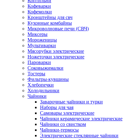
Коптильни
Кофеварки
Кофемолки
Кронштейны для свч
Кухонные комбайны
Микроволновые печи (СВЧ)
Миксеры
Мороженицы
Мультиварки
Мясорубки электрические
Ножеточки электрические
Пароварки
Соковыжималки
Тостеры
Фильтры-кувшины
Хлебопечки
Холодильники
Чайники
Заварочные чайники и турки
Наборы для чая
Самовары электрические
Чайники керамические электрические
Чайники со свистком
Чайники-термосы
Электрические стеклянные чайники