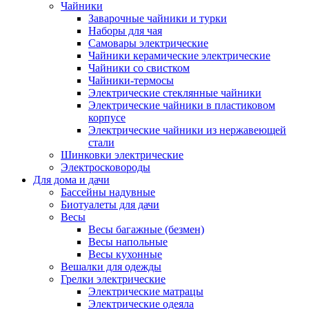
Чайники
Заварочные чайники и турки
Наборы для чая
Самовары электрические
Чайники керамические электрические
Чайники со свистком
Чайники-термосы
Электрические стеклянные чайники
Электрические чайники в пластиковом
корпусе
Электрические чайники из нержавеющей
стали
Шинковки электрические
Электросковороды
Для дома и дачи
Бассейны надувные
Биотуалеты для дачи
Весы
Весы багажные (безмен)
Весы напольные
Весы кухонные
Вешалки для одежды
Грелки электрические
Электрические матрацы
Электрические одеяла