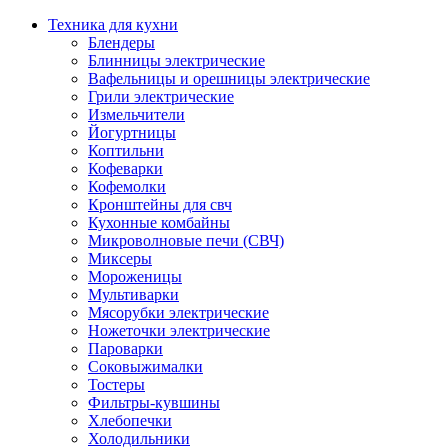
Техника для кухни
Блендеры
Блинницы электрические
Вафельницы и орешницы электрические
Грили электрические
Измельчители
Йогуртницы
Коптильни
Кофеварки
Кофемолки
Кронштейны для свч
Кухонные комбайны
Микроволновые печи (СВЧ)
Миксеры
Мороженицы
Мультиварки
Мясорубки электрические
Ножеточки электрические
Пароварки
Соковыжималки
Тостеры
Фильтры-кувшины
Хлебопечки
Холодильники