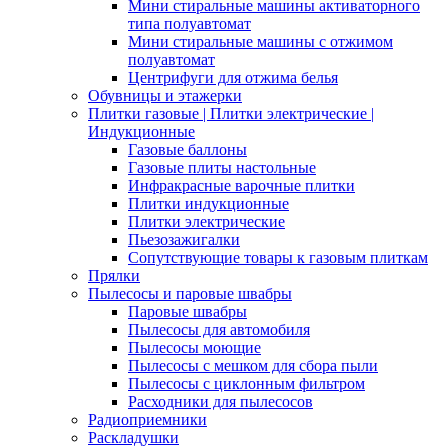
Мини стиральные машины активаторного
типа полуавтомат
Мини стиральные машины с отжимом
полуавтомат
Центрифуги для отжима белья
Обувницы и этажерки
Плитки газовые | Плитки электрические |
Индукционные
Газовые баллоны
Газовые плиты настольные
Инфракрасные варочные плитки
Плитки индукционные
Плитки электрические
Пьезозажигалки
Сопутствующие товары к газовым плиткам
Прялки
Пылесосы и паровые швабры
Паровые швабры
Пылесосы для автомобиля
Пылесосы моющие
Пылесосы с мешком для сбора пыли
Пылесосы с циклонным фильтром
Расходники для пылесосов
Радиоприемники
Раскладушки