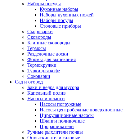
Наборы посуды
Кухонные наборы
Наборы кухонных ножей
Наборы посуды
Столовые приборы
Скороварки
Сковороды
Блинные сковороды
Термосы
Разделочные доски
Формы для выпекания
Термокружки
Турки для кофе
Соковарки
Сад и огород
Баки и ведра для мусора
Капельный полив
Насосы и шланги
Насосы погружные
Насосы центробежные поверхностные
Циркуляционные насосы
Шланги поливочные
Проращиватели
Ручные рыхлители почвы
Опрыскиватели садовые