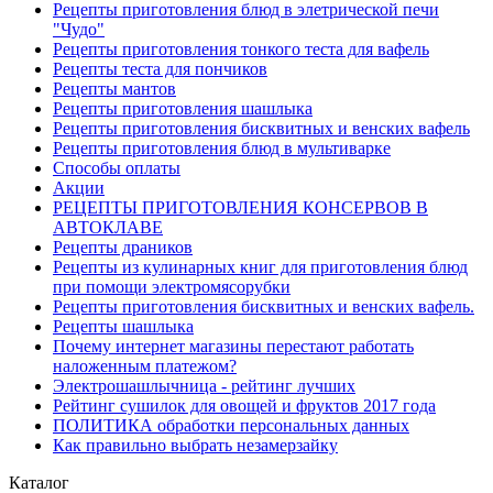
Рецепты приготовления блюд в элетрической печи
"Чудо"
Рецепты приготовления тонкого теста для вафель
Рецепты теста для пончиков
Рецепты мантов
Рецепты приготовления шашлыка
Рецепты приготовления бисквитных и венских вафель
Рецепты приготовления блюд в мультиварке
Способы оплаты
Акции
РЕЦЕПТЫ ПРИГОТОВЛЕНИЯ КОНСЕРВОВ В
АВТОКЛАВЕ
Рецепты драников
Рецепты из кулинарных книг для приготовления блюд
при помощи электромясорубки
Рецепты приготовления бисквитных и венских вафель.
Рецепты шашлыка
Почему интернет магазины перестают работать
наложенным платежом?
Электрошашлычница - рейтинг лучших
Рейтинг сушилок для овощей и фруктов 2017 года
ПОЛИТИКА обработки персональных данных
Как правильно выбрать незамерзайку
Каталог