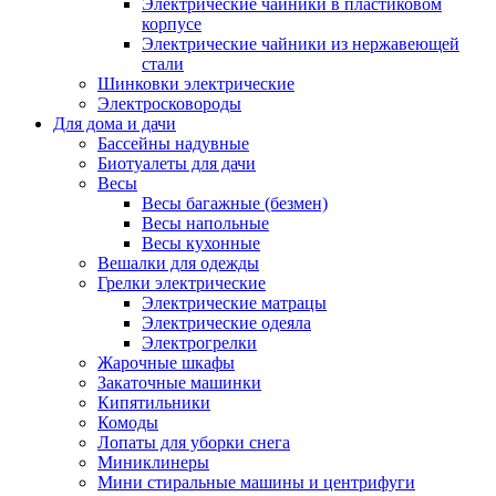
Электрические чайники в пластиковом
корпусе
Электрические чайники из нержавеющей
стали
Шинковки электрические
Электросковороды
Для дома и дачи
Бассейны надувные
Биотуалеты для дачи
Весы
Весы багажные (безмен)
Весы напольные
Весы кухонные
Вешалки для одежды
Грелки электрические
Электрические матрацы
Электрические одеяла
Электрогрелки
Жарочные шкафы
Закаточные машинки
Кипятильники
Комоды
Лопаты для уборки снега
Миниклинеры
Мини стиральные машины и центрифуги