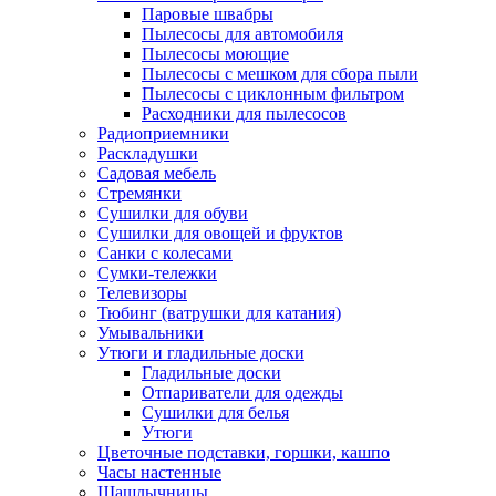
Паровые швабры
Пылесосы для автомобиля
Пылесосы моющие
Пылесосы с мешком для сбора пыли
Пылесосы с циклонным фильтром
Расходники для пылесосов
Радиоприемники
Раскладушки
Садовая мебель
Стремянки
Сушилки для обуви
Сушилки для овощей и фруктов
Санки с колесами
Сумки-тележки
Телевизоры
Тюбинг (ватрушки для катания)
Умывальники
Утюги и гладильные доски
Гладильные доски
Отпариватели для одежды
Сушилки для белья
Утюги
Цветочные подставки, горшки, кашпо
Часы настенные
Шашлычницы