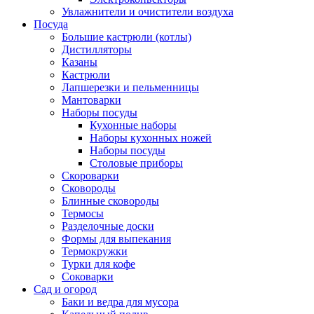
Увлажнители и очистители воздуха
Посуда
Большие кастрюли (котлы)
Дистилляторы
Казаны
Кастрюли
Лапшерезки и пельменницы
Мантоварки
Наборы посуды
Кухонные наборы
Наборы кухонных ножей
Наборы посуды
Столовые приборы
Скороварки
Сковороды
Блинные сковороды
Термосы
Разделочные доски
Формы для выпекания
Термокружки
Турки для кофе
Соковарки
Сад и огород
Баки и ведра для мусора