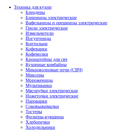
Техника для кухни
Блендеры
Блинницы электрические
Вафельницы и орешницы электрические
Грили электрические
Измельчители
Йогуртницы
Коптильни
Кофеварки
Кофемолки
Кронштейны для свч
Кухонные комбайны
Микроволновые печи (СВЧ)
Миксеры
Мороженицы
Мультиварки
Мясорубки электрические
Ножеточки электрические
Пароварки
Соковыжималки
Тостеры
Фильтры-кувшины
Хлебопечки
Холодильники