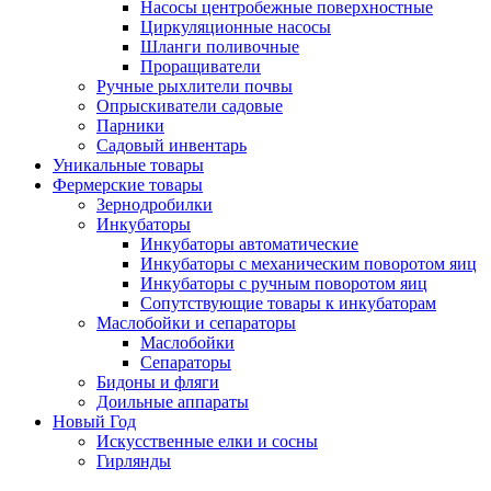
Насосы центробежные поверхностные
Циркуляционные насосы
Шланги поливочные
Проращиватели
Ручные рыхлители почвы
Опрыскиватели садовые
Парники
Садовый инвентарь
Уникальные товары
Фермерские товары
Зернодробилки
Инкубаторы
Инкубаторы автоматические
Инкубаторы с механическим поворотом яиц
Инкубаторы с ручным поворотом яиц
Сопутствующие товары к инкубаторам
Маслобойки и сепараторы
Маслобойки
Сепараторы
Бидоны и фляги
Доильные аппараты
Новый Год
Искусственные елки и сосны
Гирлянды