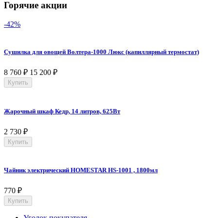
Горячие акции
-42%
Сушилка для овощей Волтера-1000 Люкс (капиллярный термостат)
8 760
₽
15 200
₽
Купить
Жарочный шкаф Кедр, 14 литров, 625Вт
2 730
₽
Купить
Чайник электрический HOMESTAR HS-1001 , 1800мл
770
₽
Купить
Уголок покупателя