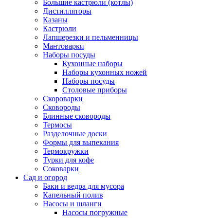
Большие кастрюли (котлы)
Дистилляторы
Казаны
Кастрюли
Лапшерезки и пельменницы
Мантоварки
Наборы посуды
Кухонные наборы
Наборы кухонных ножей
Наборы посуды
Столовые приборы
Скороварки
Сковороды
Блинные сковороды
Термосы
Разделочные доски
Формы для выпекания
Термокружки
Турки для кофе
Соковарки
Сад и огород
Баки и ведра для мусора
Капельный полив
Насосы и шланги
Насосы погружные