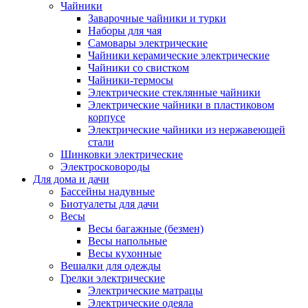
Чайники
Заварочные чайники и турки
Наборы для чая
Самовары электрические
Чайники керамические электрические
Чайники со свистком
Чайники-термосы
Электрические стеклянные чайники
Электрические чайники в пластиковом
корпусе
Электрические чайники из нержавеющей
стали
Шинковки электрические
Электросковороды
Для дома и дачи
Бассейны надувные
Биотуалеты для дачи
Весы
Весы багажные (безмен)
Весы напольные
Весы кухонные
Вешалки для одежды
Грелки электрические
Электрические матрацы
Электрические одеяла