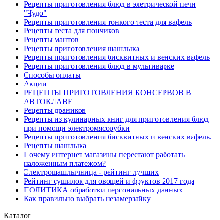
Рецепты приготовления блюд в элетрической печи
"Чудо"
Рецепты приготовления тонкого теста для вафель
Рецепты теста для пончиков
Рецепты мантов
Рецепты приготовления шашлыка
Рецепты приготовления бисквитных и венских вафель
Рецепты приготовления блюд в мультиварке
Способы оплаты
Акции
РЕЦЕПТЫ ПРИГОТОВЛЕНИЯ КОНСЕРВОВ В
АВТОКЛАВЕ
Рецепты драников
Рецепты из кулинарных книг для приготовления блюд
при помощи электромясорубки
Рецепты приготовления бисквитных и венских вафель.
Рецепты шашлыка
Почему интернет магазины перестают работать
наложенным платежом?
Электрошашлычница - рейтинг лучших
Рейтинг сушилок для овощей и фруктов 2017 года
ПОЛИТИКА обработки персональных данных
Как правильно выбрать незамерзайку
Каталог