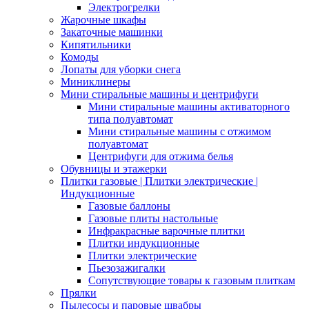
Электрогрелки
Жарочные шкафы
Закаточные машинки
Кипятильники
Комоды
Лопаты для уборки снега
Миниклинеры
Мини стиральные машины и центрифуги
Мини стиральные машины активаторного
типа полуавтомат
Мини стиральные машины с отжимом
полуавтомат
Центрифуги для отжима белья
Обувницы и этажерки
Плитки газовые | Плитки электрические |
Индукционные
Газовые баллоны
Газовые плиты настольные
Инфракрасные варочные плитки
Плитки индукционные
Плитки электрические
Пьезозажигалки
Сопутствующие товары к газовым плиткам
Прялки
Пылесосы и паровые швабры