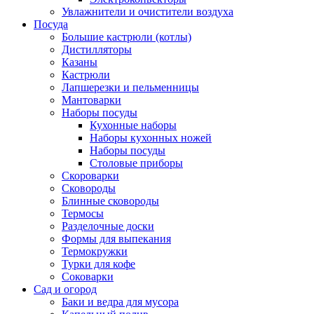
Увлажнители и очистители воздуха
Посуда
Большие кастрюли (котлы)
Дистилляторы
Казаны
Кастрюли
Лапшерезки и пельменницы
Мантоварки
Наборы посуды
Кухонные наборы
Наборы кухонных ножей
Наборы посуды
Столовые приборы
Скороварки
Сковороды
Блинные сковороды
Термосы
Разделочные доски
Формы для выпекания
Термокружки
Турки для кофе
Соковарки
Сад и огород
Баки и ведра для мусора