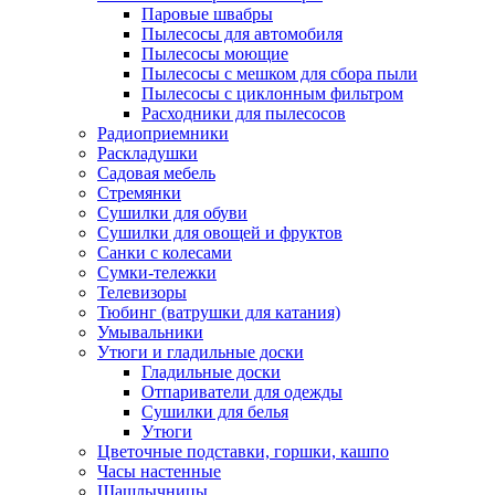
Паровые швабры
Пылесосы для автомобиля
Пылесосы моющие
Пылесосы с мешком для сбора пыли
Пылесосы с циклонным фильтром
Расходники для пылесосов
Радиоприемники
Раскладушки
Садовая мебель
Стремянки
Сушилки для обуви
Сушилки для овощей и фруктов
Санки с колесами
Сумки-тележки
Телевизоры
Тюбинг (ватрушки для катания)
Умывальники
Утюги и гладильные доски
Гладильные доски
Отпариватели для одежды
Сушилки для белья
Утюги
Цветочные подставки, горшки, кашпо
Часы настенные
Шашлычницы