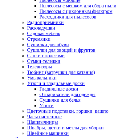
Пылесосы моющие
Пылесосы с мешком для сбора пыли
Пылесосы с циклонным фильтром
Расходники для пылесосов
Радиоприемники
Раскладушки
Садовая мебель
Стремянки
Сушилки для обуви
Сушилки для овощей и фруктов
Санки с колесами
Сумки-тележки
Телевизоры
Тюбинг (ватрушки для катания)
Умывальники
Утюги и гладильные доски
Гладильные доски
Отпариватели для одежды
Сушилки для белья
Утюги
Цветочные подставки, горшки, кашпо
Часы настенные
Шашлычницы
Швабры, щетки и метлы для уборки
Швейные машинки