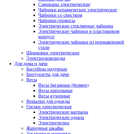
Самовары электрические
Чайники керамические электрические
Чайники со свистком
Чайники-термосы
Электрические стеклянные чайники
Электрические чайники в пластиковом
корпусе
Электрические чайники из нержавеющей
стали
Шинковки электрические
Электросковороды
Для дома и дачи
Бассейны надувные
Биотуалеты для дачи
Весы
Весы багажные (безмен)
Весы напольные
Весы кухонные
Вешалки для одежды
Грелки электрические
Электрические матрацы
Электрические одеяла
Электрогрелки
Жарочные шкафы
Закаточные машинки