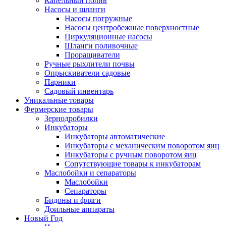
Капельный полив
Насосы и шланги
Насосы погружные
Насосы центробежные поверхностные
Циркуляционные насосы
Шланги поливочные
Проращиватели
Ручные рыхлители почвы
Опрыскиватели садовые
Парники
Садовый инвентарь
Уникальные товары
Фермерские товары
Зернодробилки
Инкубаторы
Инкубаторы автоматические
Инкубаторы с механическим поворотом яиц
Инкубаторы с ручным поворотом яиц
Сопутствующие товары к инкубаторам
Маслобойки и сепараторы
Маслобойки
Сепараторы
Бидоны и фляги
Доильные аппараты
Новый Год