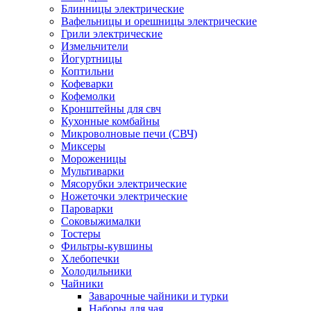
Блинницы электрические
Вафельницы и орешницы электрические
Грили электрические
Измельчители
Йогуртницы
Коптильни
Кофеварки
Кофемолки
Кронштейны для свч
Кухонные комбайны
Микроволновые печи (СВЧ)
Миксеры
Мороженицы
Мультиварки
Мясорубки электрические
Ножеточки электрические
Пароварки
Соковыжималки
Тостеры
Фильтры-кувшины
Хлебопечки
Холодильники
Чайники
Заварочные чайники и турки
Наборы для чая