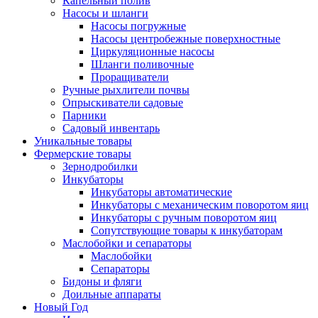
Капельный полив
Насосы и шланги
Насосы погружные
Насосы центробежные поверхностные
Циркуляционные насосы
Шланги поливочные
Проращиватели
Ручные рыхлители почвы
Опрыскиватели садовые
Парники
Садовый инвентарь
Уникальные товары
Фермерские товары
Зернодробилки
Инкубаторы
Инкубаторы автоматические
Инкубаторы с механическим поворотом яиц
Инкубаторы с ручным поворотом яиц
Сопутствующие товары к инкубаторам
Маслобойки и сепараторы
Маслобойки
Сепараторы
Бидоны и фляги
Доильные аппараты
Новый Год