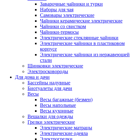
Заварочные чайники и турки
Наборы для чая
Самовары электрические
Чайники керамические электрические
Чайники со свистком
Чайники-термосы
Электрические стеклянные чайники
Электрические чайники в пластиковом
корпусе
Электрические чайники из нержавеющей
стали
Шинковки электрические
Электросковороды
Для дома и дачи
Бассейны надувные
Биотуалеты для дачи
Весы
Весы багажные (безмен)
Весы напольные
Весы кухонные
Вешалки для одежды
Грелки электрические
Электрические матрацы
Электрические одеяла
Электрогрелки