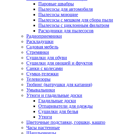
Паровые швабры
Пылесосы для автомобиля
Пылесосы моющие
Пылесосы с мешком для сбора пыли
Пылесосы с циклонным фильтром
Расходники для пылесосов
Радиоприемники
Раскладушки
Садовая мебель
Стремянки
Сушилки для обуви
Сушилки для овощей и фруктов
Санки с колесами
Сумки-тележки
Телевизоры
Тюбинг (ватрушки для катания)
Умывальники
Утюги и гладильные доски
Гладильные доски
Отпариватели для одежды
Сушилки для белья
Утюги
Цветочные подставки, горшки, кашпо
Часы настенные
Шашлычницы