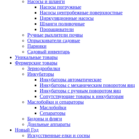
Насосы и шланги
Насосы погружные
Насосы центробежные поверхностные
Циркуляционные насосы
Шланги поливочные
Проращиватели
Ручные рыхлители почвы
Опрыскиватели садовые
Парники
Садовый инвентарь
Уникальные товары
Фермерские товары
Зернодробилки
Инкубаторы
Инкубаторы автоматические
Инкубаторы с механическим поворотом яиц
Инкубаторы с ручным поворотом яиц
Сопутствующие товары к инкубаторам
Маслобойки и сепараторы
Маслобойки
Сепараторы
Бидоны и фляги
Доильные аппараты
Новый Год
Искусственные елки и сосны