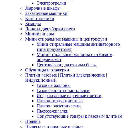
Электрогрелки
Жарочные шкафы
Закаточные машинки
Кипятильники
Комоды
Лопаты для уборки снега
Миниклинеры
Мини стиральные машины и центрифуги
Мини стиральные машины активаторного
типа полуавтомат
Мини стиральные машины с отжимом
полуавтомат
Центрифуги для отжима белья
Обувницы и этажерки
Плитки газовые | Плитки электрические |
Индукционные
Газовые баллоны
Газовые плиты настольные
Инфракрасные варочные плитки
Плитки индукционные
Плитки электрические
Пьезозажигалки
Сопутствующие товары к газовым плиткам
Прялки
Пылесосы и паровые швабры