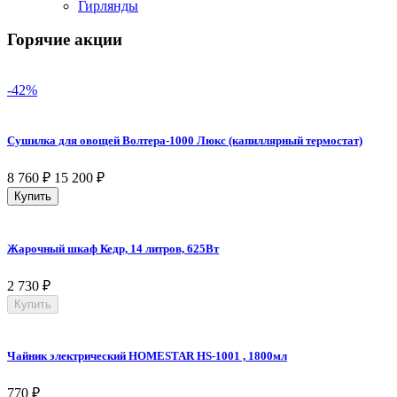
Гирлянды
Горячие акции
-42%
Сушилка для овощей Волтера-1000 Люкс (капиллярный термостат)
8 760
₽
15 200
₽
Купить
Жарочный шкаф Кедр, 14 литров, 625Вт
2 730
₽
Купить
Чайник электрический HOMESTAR HS-1001 , 1800мл
770
₽