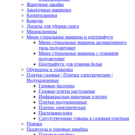
Жарочные шкафы
Закаточные машинки
Кипятильники
Комоды
Лопаты для уборки снега
Миниклинеры
Мини стиральные машины и центрифуги
Мини стиральные машины активаторного
типа полуавтомат
Мини стиральные машины с отжимом
полуавтомат
Центрифуги для отжима белья
Обувницы и этажерки
Плитки газовые | Плитки электрические |
Индукционные
Газовые баллоны
Газовые плиты настольные
Инфракрасные варочные плитки
Плитки индукционные
Плитки электрические
Пьезозажигалки
Сопутствующие товары к газовым плиткам
Прялки
Пылесосы и паровые швабры
Паровые швабры