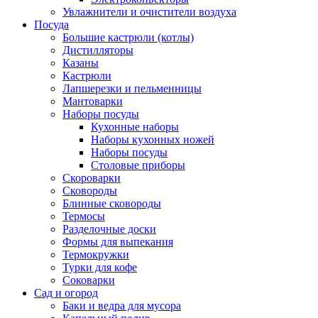
Увлажнители и очистители воздуха
Посуда
Большие кастрюли (котлы)
Дистилляторы
Казаны
Кастрюли
Лапшерезки и пельменницы
Мантоварки
Наборы посуды
Кухонные наборы
Наборы кухонных ножей
Наборы посуды
Столовые приборы
Скороварки
Сковороды
Блинные сковороды
Термосы
Разделочные доски
Формы для выпекания
Термокружки
Турки для кофе
Соковарки
Сад и огород
Баки и ведра для мусора