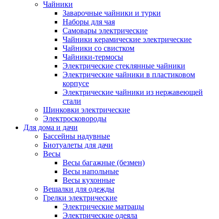
Чайники
Заварочные чайники и турки
Наборы для чая
Самовары электрические
Чайники керамические электрические
Чайники со свистком
Чайники-термосы
Электрические стеклянные чайники
Электрические чайники в пластиковом
корпусе
Электрические чайники из нержавеющей
стали
Шинковки электрические
Электросковороды
Для дома и дачи
Бассейны надувные
Биотуалеты для дачи
Весы
Весы багажные (безмен)
Весы напольные
Весы кухонные
Вешалки для одежды
Грелки электрические
Электрические матрацы
Электрические одеяла