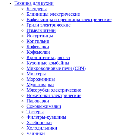
Техника для кухни
Блендеры
Блинницы электрические
Вафельницы и орешницы электрические
Грили электрические
Измельчители
Йогуртницы
Коптильни
Кофеварки
Кофемолки
Кронштейны для свч
Кухонные комбайны
Микроволновые печи (СВЧ)
Миксеры
Мороженицы
Мультиварки
Мясорубки электрические
Ножеточки электрические
Пароварки
Соковыжималки
Тостеры
Фильтры-кувшины
Хлебопечки
Холодильники
Чайники