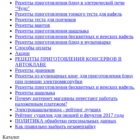
Рецепты приготовления блюд в элетрической печи
"Чудо"
Рецепты приготовления тонкого теста для вафель
Рецепты теста для пончиков
Рецепты мантов
Рецепты приготовления шашлыка
Рецепты приготовления бисквитных и венских вафель
Рецепты приготовления блюд в мультиварке
Способы оплаты
Акции
РЕЦЕПТЫ ПРИГОТОВЛЕНИЯ КОНСЕРВОВ В
АВТОКЛАВЕ
Рецепты драников
Рецепты из кулинарных книг для приготовления блюд
при помощи электромясорубки
Рецепты приготовления бисквитных и венских вафель.
Рецепты шашлыка
Почему интернет магазины перестают работать
наложенным платежом?
Электрошашлычница - рейтинг лучших
Рейтинг сушилок для овощей и фруктов 2017 года
ПОЛИТИКА обработки персональных данных
Как правильно выбрать незамерзайку
Каталог