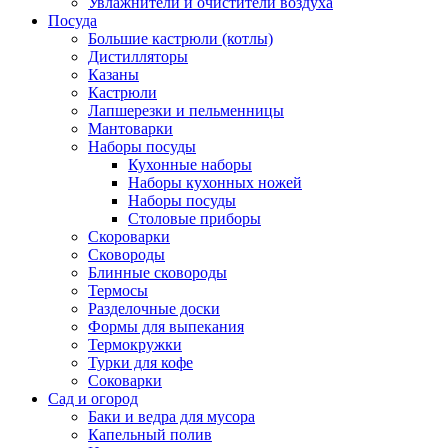
Увлажнители и очистители воздуха
Посуда
Большие кастрюли (котлы)
Дистилляторы
Казаны
Кастрюли
Лапшерезки и пельменницы
Мантоварки
Наборы посуды
Кухонные наборы
Наборы кухонных ножей
Наборы посуды
Столовые приборы
Скороварки
Сковороды
Блинные сковороды
Термосы
Разделочные доски
Формы для выпекания
Термокружки
Турки для кофе
Соковарки
Сад и огород
Баки и ведра для мусора
Капельный полив