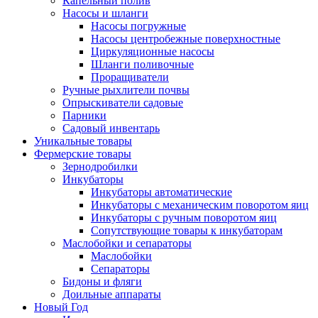
Капельный полив
Насосы и шланги
Насосы погружные
Насосы центробежные поверхностные
Циркуляционные насосы
Шланги поливочные
Проращиватели
Ручные рыхлители почвы
Опрыскиватели садовые
Парники
Садовый инвентарь
Уникальные товары
Фермерские товары
Зернодробилки
Инкубаторы
Инкубаторы автоматические
Инкубаторы с механическим поворотом яиц
Инкубаторы с ручным поворотом яиц
Сопутствующие товары к инкубаторам
Маслобойки и сепараторы
Маслобойки
Сепараторы
Бидоны и фляги
Доильные аппараты
Новый Год