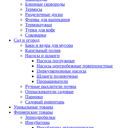
Блинные сковороды
Термосы
Разделочные доски
Формы для выпекания
Термокружки
Турки для кофе
Соковарки
Сад и огород
Баки и ведра для мусора
Капельный полив
Насосы и шланги
Насосы погружные
Насосы центробежные поверхностные
Циркуляционные насосы
Шланги поливочные
Проращиватели
Ручные рыхлители почвы
Опрыскиватели садовые
Парники
Садовый инвентарь
Уникальные товары
Фермерские товары
Зернодробилки
Инкубаторы
Инкубаторы автоматические