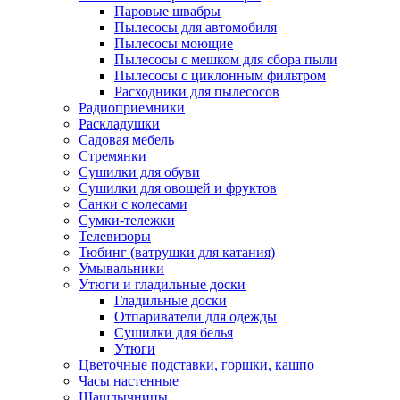
Паровые швабры
Пылесосы для автомобиля
Пылесосы моющие
Пылесосы с мешком для сбора пыли
Пылесосы с циклонным фильтром
Расходники для пылесосов
Радиоприемники
Раскладушки
Садовая мебель
Стремянки
Сушилки для обуви
Сушилки для овощей и фруктов
Санки с колесами
Сумки-тележки
Телевизоры
Тюбинг (ватрушки для катания)
Умывальники
Утюги и гладильные доски
Гладильные доски
Отпариватели для одежды
Сушилки для белья
Утюги
Цветочные подставки, горшки, кашпо
Часы настенные
Шашлычницы