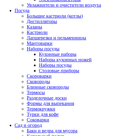
Увлажнители и очистители воздуха
Посуда
Большие кастрюли (котлы)
Дистилляторы
Казаны
Кастрюли
Лапшерезки и пельменницы
Мантоварки
Наборы посуды
Кухонные наборы
Наборы кухонных ножей
Наборы посуды
Столовые приборы
Скороварки
Сковороды
Блинные сковороды
Термосы
Разделочные доски
Формы для выпекания
Термокружки
Турки для кофе
Соковарки
Сад и огород
Баки и ведра для мусора