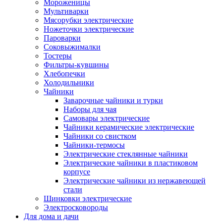
Мороженицы
Мультиварки
Мясорубки электрические
Ножеточки электрические
Пароварки
Соковыжималки
Тостеры
Фильтры-кувшины
Хлебопечки
Холодильники
Чайники
Заварочные чайники и турки
Наборы для чая
Самовары электрические
Чайники керамические электрические
Чайники со свистком
Чайники-термосы
Электрические стеклянные чайники
Электрические чайники в пластиковом
корпусе
Электрические чайники из нержавеющей
стали
Шинковки электрические
Электросковороды
Для дома и дачи