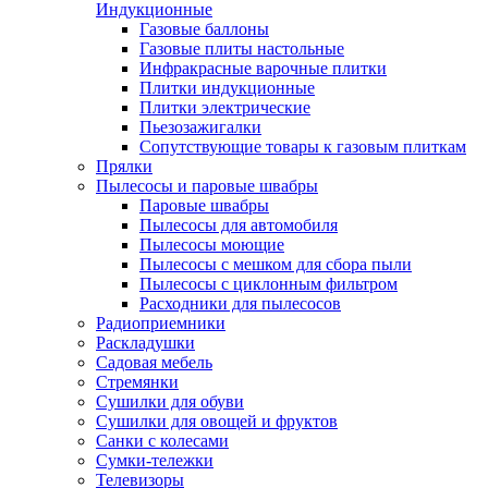
Индукционные
Газовые баллоны
Газовые плиты настольные
Инфракрасные варочные плитки
Плитки индукционные
Плитки электрические
Пьезозажигалки
Сопутствующие товары к газовым плиткам
Прялки
Пылесосы и паровые швабры
Паровые швабры
Пылесосы для автомобиля
Пылесосы моющие
Пылесосы с мешком для сбора пыли
Пылесосы с циклонным фильтром
Расходники для пылесосов
Радиоприемники
Раскладушки
Садовая мебель
Стремянки
Сушилки для обуви
Сушилки для овощей и фруктов
Санки с колесами
Сумки-тележки
Телевизоры