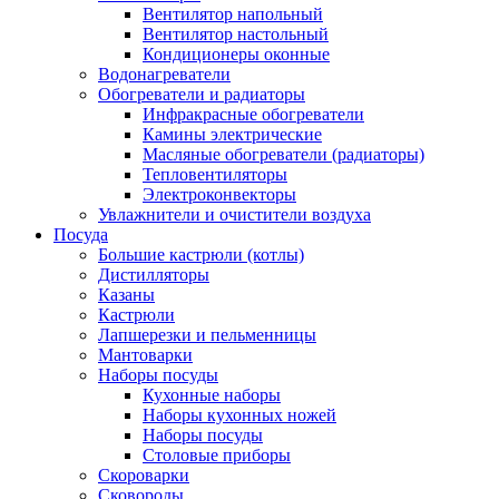
Вентилятор напольный
Вентилятор настольный
Кондиционеры оконные
Водонагреватели
Обогреватели и радиаторы
Инфракрасные обогреватели
Камины электрические
Масляные обогреватели (радиаторы)
Тепловентиляторы
Электроконвекторы
Увлажнители и очистители воздуха
Посуда
Большие кастрюли (котлы)
Дистилляторы
Казаны
Кастрюли
Лапшерезки и пельменницы
Мантоварки
Наборы посуды
Кухонные наборы
Наборы кухонных ножей
Наборы посуды
Столовые приборы
Скороварки
Сковороды