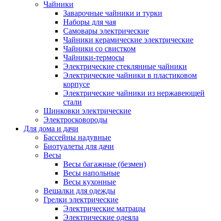
Чайники
Заварочные чайники и турки
Наборы для чая
Самовары электрические
Чайники керамические электрические
Чайники со свистком
Чайники-термосы
Электрические стеклянные чайники
Электрические чайники в пластиковом
корпусе
Электрические чайники из нержавеющей
стали
Шинковки электрические
Электросковороды
Для дома и дачи
Бассейны надувные
Биотуалеты для дачи
Весы
Весы багажные (безмен)
Весы напольные
Весы кухонные
Вешалки для одежды
Грелки электрические
Электрические матрацы
Электрические одеяла