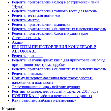
Рецепты приготовления блюд в элетрической печи
"Чудо"
Рецепты приготовления тонкого теста для вафель
Рецепты теста для пончиков
Рецепты мантов
Рецепты приготовления шашлыка
Рецепты приготовления бисквитных и венских вафель
Рецепты приготовления блюд в мультиварке
Способы оплаты
Акции
РЕЦЕПТЫ ПРИГОТОВЛЕНИЯ КОНСЕРВОВ В
АВТОКЛАВЕ
Рецепты драников
Рецепты из кулинарных книг для приготовления блюд
при помощи электромясорубки
Рецепты приготовления бисквитных и венских вафель.
Рецепты шашлыка
Почему интернет магазины перестают работать
наложенным платежом?
Электрошашлычница - рейтинг лучших
Рейтинг сушилок для овощей и фруктов 2017 года
ПОЛИТИКА обработки персональных данных
Как правильно выбрать незамерзайку
Каталог