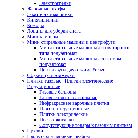
Электрогрелки
Жарочные шкафы
Закаточные машинки
Кипятильники
Комоды
Лопаты для уборки снега
Миниклинеры
Мини стиральные машины и центрифуги
Мини стиральные машины активаторного
типа полуавтомат
Мини стиральные машины с отжимом
полуавтомат
Центрифуги для отжима белья
Обувницы и этажерки
Плитки газовые | Плитки электрические |
Индукционные
Газовые баллоны
Газовые плиты настольные
Инфракрасные варочные плитки
Плитки индукционные
Плитки электрические
Пьезозажигалки
Сопутствующие товары к газовым плиткам
Прялки
Пылесосы и паровые швабры