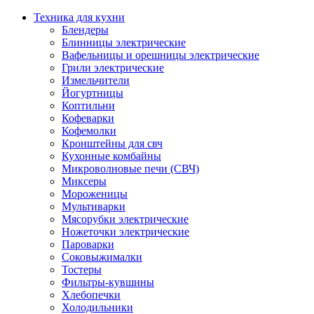
Техника для кухни
Блендеры
Блинницы электрические
Вафельницы и орешницы электрические
Грили электрические
Измельчители
Йогуртницы
Коптильни
Кофеварки
Кофемолки
Кронштейны для свч
Кухонные комбайны
Микроволновые печи (СВЧ)
Миксеры
Мороженицы
Мультиварки
Мясорубки электрические
Ножеточки электрические
Пароварки
Соковыжималки
Тостеры
Фильтры-кувшины
Хлебопечки
Холодильники