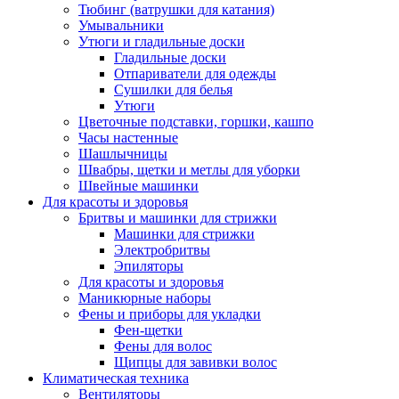
Тюбинг (ватрушки для катания)
Умывальники
Утюги и гладильные доски
Гладильные доски
Отпариватели для одежды
Сушилки для белья
Утюги
Цветочные подставки, горшки, кашпо
Часы настенные
Шашлычницы
Швабры, щетки и метлы для уборки
Швейные машинки
Для красоты и здоровья
Бритвы и машинки для стрижки
Машинки для стрижки
Электробритвы
Эпиляторы
Для красоты и здоровья
Маникюрные наборы
Фены и приборы для укладки
Фен-щетки
Фены для волос
Щипцы для завивки волос
Климатическая техника
Вентиляторы