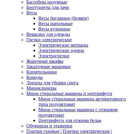
Бассейны надувные
Биотуалеты для дачи
Весы
Весы багажные (безмен)
Весы напольные
Весы кухонные
Вешалки для одежды
Грелки электрические
Электрические матрацы
Электрические одеяла
Электрогрелки
Жарочные шкафы
Закаточные машинки
Кипятильники
Комоды
Лопаты для уборки снега
Миниклинеры
Мини стиральные машины и центрифуги
Мини стиральные машины активаторного
типа полуавтомат
Мини стиральные машины с отжимом
полуавтомат
Центрифуги для отжима белья
Обувницы и этажерки
Плитки газовые | Плитки электрические |