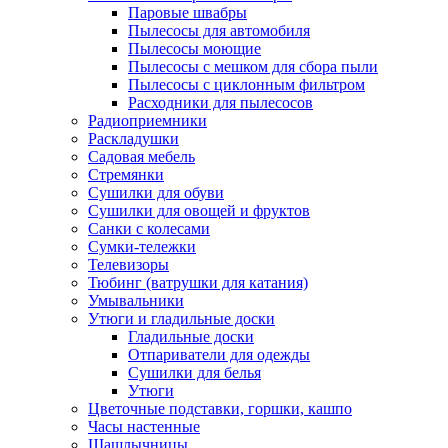
Паровые швабры
Пылесосы для автомобиля
Пылесосы моющие
Пылесосы с мешком для сбора пыли
Пылесосы с циклонным фильтром
Расходники для пылесосов
Радиоприемники
Раскладушки
Садовая мебель
Стремянки
Сушилки для обуви
Сушилки для овощей и фруктов
Санки с колесами
Сумки-тележки
Телевизоры
Тюбинг (ватрушки для катания)
Умывальники
Утюги и гладильные доски
Гладильные доски
Отпариватели для одежды
Сушилки для белья
Утюги
Цветочные подставки, горшки, кашпо
Часы настенные
Шашлычницы