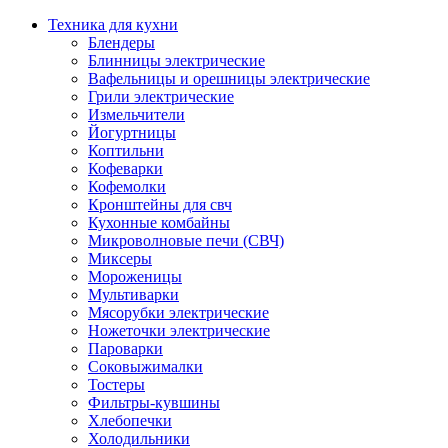
Техника для кухни
Блендеры
Блинницы электрические
Вафельницы и орешницы электрические
Грили электрические
Измельчители
Йогуртницы
Коптильни
Кофеварки
Кофемолки
Кронштейны для свч
Кухонные комбайны
Микроволновые печи (СВЧ)
Миксеры
Мороженицы
Мультиварки
Мясорубки электрические
Ножеточки электрические
Пароварки
Соковыжималки
Тостеры
Фильтры-кувшины
Хлебопечки
Холодильники