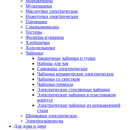
Мороженицы
Мультиварки
Мясорубки электрические
Ножеточки электрические
Пароварки
Соковыжималки
Тостеры
Фильтры-кувшины
Хлебопечки
Холодильники
Чайники
Заварочные чайники и турки
Наборы для чая
Самовары электрические
Чайники керамические электрические
Чайники со свистком
Чайники-термосы
Электрические стеклянные чайники
Электрические чайники в пластиковом
корпусе
Электрические чайники из нержавеющей
стали
Шинковки электрические
Электросковороды
Для дома и дачи