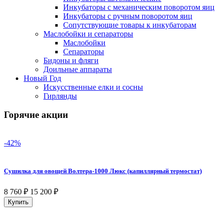
Инкубаторы с механическим поворотом яиц
Инкубаторы с ручным поворотом яиц
Сопутствующие товары к инкубаторам
Маслобойки и сепараторы
Маслобойки
Сепараторы
Бидоны и фляги
Доильные аппараты
Новый Год
Искусственные елки и сосны
Гирлянды
Горячие акции
-42%
Сушилка для овощей Волтера-1000 Люкс (капиллярный термостат)
8 760
₽
15 200
₽
Купить