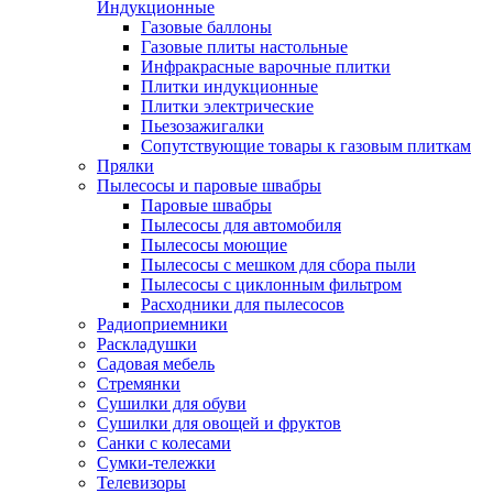
Индукционные
Газовые баллоны
Газовые плиты настольные
Инфракрасные варочные плитки
Плитки индукционные
Плитки электрические
Пьезозажигалки
Сопутствующие товары к газовым плиткам
Прялки
Пылесосы и паровые швабры
Паровые швабры
Пылесосы для автомобиля
Пылесосы моющие
Пылесосы с мешком для сбора пыли
Пылесосы с циклонным фильтром
Расходники для пылесосов
Радиоприемники
Раскладушки
Садовая мебель
Стремянки
Сушилки для обуви
Сушилки для овощей и фруктов
Санки с колесами
Сумки-тележки
Телевизоры