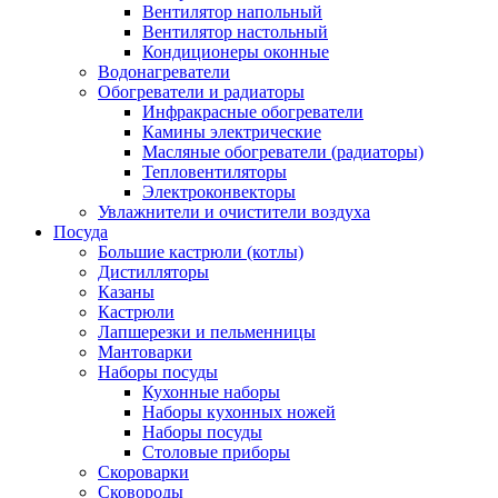
Вентилятор напольный
Вентилятор настольный
Кондиционеры оконные
Водонагреватели
Обогреватели и радиаторы
Инфракрасные обогреватели
Камины электрические
Масляные обогреватели (радиаторы)
Тепловентиляторы
Электроконвекторы
Увлажнители и очистители воздуха
Посуда
Большие кастрюли (котлы)
Дистилляторы
Казаны
Кастрюли
Лапшерезки и пельменницы
Мантоварки
Наборы посуды
Кухонные наборы
Наборы кухонных ножей
Наборы посуды
Столовые приборы
Скороварки
Сковороды