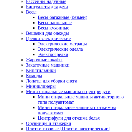
Бассейны надувные
Биотуалеты для дачи
Весы
Весы багажные (безмен)
Весы напольные
Весы кухонные
Вешалки для одежды
Грелки электрические
Электрические матрацы
Электрические одеяла
Электрогрелки
Жарочные шкафы
Закаточные машинки
Кипятильники
Комоды
Лопаты для уборки снега
Миниклинеры
Мини стиральные машины и центрифуги
Мини стиральные машины активаторного
типа полуавтомат
Мини стиральные машины с отжимом
полуавтомат
Центрифуги для отжима белья
Обувницы и этажерки
Плитки газовые | Плитки электрические |