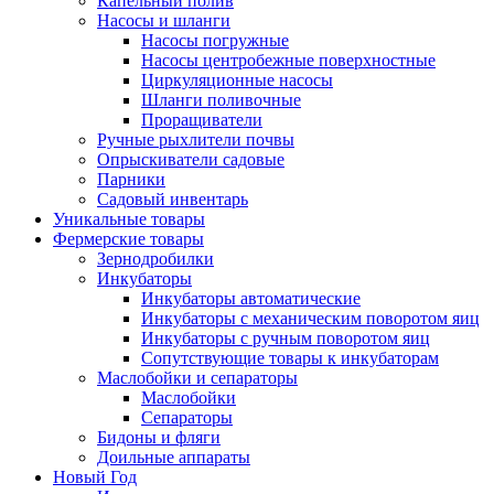
Капельный полив
Насосы и шланги
Насосы погружные
Насосы центробежные поверхностные
Циркуляционные насосы
Шланги поливочные
Проращиватели
Ручные рыхлители почвы
Опрыскиватели садовые
Парники
Садовый инвентарь
Уникальные товары
Фермерские товары
Зернодробилки
Инкубаторы
Инкубаторы автоматические
Инкубаторы с механическим поворотом яиц
Инкубаторы с ручным поворотом яиц
Сопутствующие товары к инкубаторам
Маслобойки и сепараторы
Маслобойки
Сепараторы
Бидоны и фляги
Доильные аппараты
Новый Год