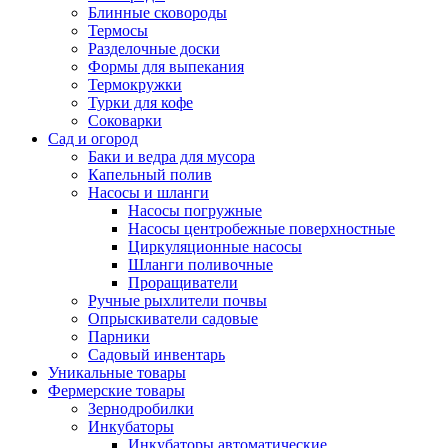
Блинные сковороды
Термосы
Разделочные доски
Формы для выпекания
Термокружки
Турки для кофе
Соковарки
Сад и огород
Баки и ведра для мусора
Капельный полив
Насосы и шланги
Насосы погружные
Насосы центробежные поверхностные
Циркуляционные насосы
Шланги поливочные
Проращиватели
Ручные рыхлители почвы
Опрыскиватели садовые
Парники
Садовый инвентарь
Уникальные товары
Фермерские товары
Зернодробилки
Инкубаторы
Инкубаторы автоматические