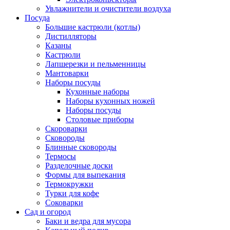
Увлажнители и очистители воздуха
Посуда
Большие кастрюли (котлы)
Дистилляторы
Казаны
Кастрюли
Лапшерезки и пельменницы
Мантоварки
Наборы посуды
Кухонные наборы
Наборы кухонных ножей
Наборы посуды
Столовые приборы
Скороварки
Сковороды
Блинные сковороды
Термосы
Разделочные доски
Формы для выпекания
Термокружки
Турки для кофе
Соковарки
Сад и огород
Баки и ведра для мусора