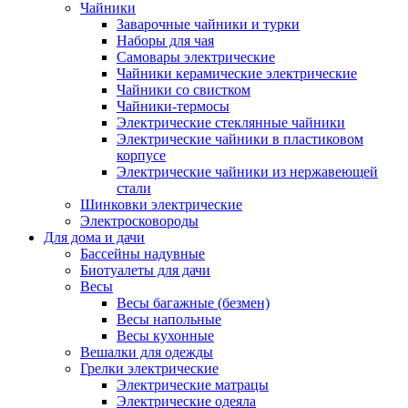
Чайники
Заварочные чайники и турки
Наборы для чая
Самовары электрические
Чайники керамические электрические
Чайники со свистком
Чайники-термосы
Электрические стеклянные чайники
Электрические чайники в пластиковом
корпусе
Электрические чайники из нержавеющей
стали
Шинковки электрические
Электросковороды
Для дома и дачи
Бассейны надувные
Биотуалеты для дачи
Весы
Весы багажные (безмен)
Весы напольные
Весы кухонные
Вешалки для одежды
Грелки электрические
Электрические матрацы
Электрические одеяла