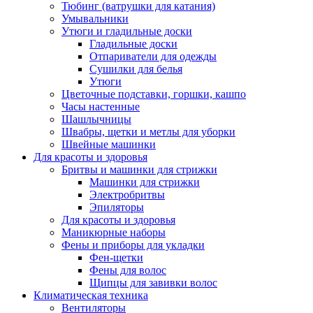
Тюбинг (ватрушки для катания)
Умывальники
Утюги и гладильные доски
Гладильные доски
Отпариватели для одежды
Сушилки для белья
Утюги
Цветочные подставки, горшки, кашпо
Часы настенные
Шашлычницы
Швабры, щетки и метлы для уборки
Швейные машинки
Для красоты и здоровья
Бритвы и машинки для стрижки
Машинки для стрижки
Электробритвы
Эпиляторы
Для красоты и здоровья
Маникюрные наборы
Фены и приборы для укладки
Фен-щетки
Фены для волос
Щипцы для завивки волос
Климатическая техника
Вентиляторы