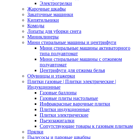
Электрогрелки
Жарочные шкафы
Закаточные машинки
Кипятильники
Комоды
Лопаты для уборки снега
Миниклинеры
Мини стиральные машины и центрифуги
Мини стиральные машины активаторного
типа полуавтомат
Мини стиральные машины с отжимом
полуавтомат
Центрифуги для отжима белья
Обувницы и этажерки
Плитки газовые | Плитки электрические |
Индукционные
Газовые баллоны
Газовые плиты настольные
Инфракрасные варочные плитки
Плитки индукционные
Плитки электрические
Пьезозажигалки
Сопутствующие товары к газовым плиткам
Прялки
Пылесосы и паровые швабры