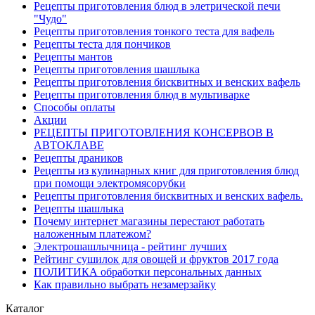
Рецепты приготовления блюд в элетрической печи
"Чудо"
Рецепты приготовления тонкого теста для вафель
Рецепты теста для пончиков
Рецепты мантов
Рецепты приготовления шашлыка
Рецепты приготовления бисквитных и венских вафель
Рецепты приготовления блюд в мультиварке
Способы оплаты
Акции
РЕЦЕПТЫ ПРИГОТОВЛЕНИЯ КОНСЕРВОВ В
АВТОКЛАВЕ
Рецепты драников
Рецепты из кулинарных книг для приготовления блюд
при помощи электромясорубки
Рецепты приготовления бисквитных и венских вафель.
Рецепты шашлыка
Почему интернет магазины перестают работать
наложенным платежом?
Электрошашлычница - рейтинг лучших
Рейтинг сушилок для овощей и фруктов 2017 года
ПОЛИТИКА обработки персональных данных
Как правильно выбрать незамерзайку
Каталог