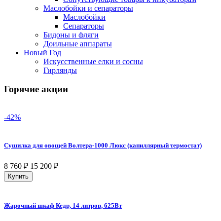
Маслобойки и сепараторы
Маслобойки
Сепараторы
Бидоны и фляги
Доильные аппараты
Новый Год
Искусственные елки и сосны
Гирлянды
Горячие акции
-42%
Сушилка для овощей Волтера-1000 Люкс (капиллярный термостат)
8 760
₽
15 200
₽
Купить
Жарочный шкаф Кедр, 14 литров, 625Вт