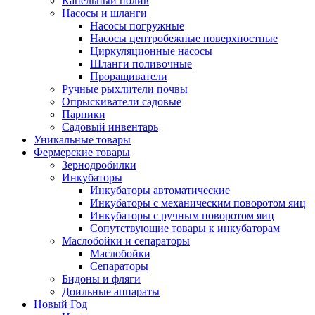
Капельный полив
Насосы и шланги
Насосы погружные
Насосы центробежные поверхностные
Циркуляционные насосы
Шланги поливочные
Проращиватели
Ручные рыхлители почвы
Опрыскиватели садовые
Парники
Садовый инвентарь
Уникальные товары
Фермерские товары
Зернодробилки
Инкубаторы
Инкубаторы автоматические
Инкубаторы с механическим поворотом яиц
Инкубаторы с ручным поворотом яиц
Сопутствующие товары к инкубаторам
Маслобойки и сепараторы
Маслобойки
Сепараторы
Бидоны и фляги
Доильные аппараты
Новый Год