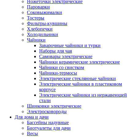
Ножеточки электрические
Пароварки
Соковыжималки
Тостеры
Фильтры-кувшины
Хлебопечки
Холодильники
Чайники
Заварочные чайники и турки
Наборы для чая
Самовары электрические
Чайники керамические электрические
Чайники со свистком
Чайники-термосы
Электрические стеклянные чайники
Электрические чайники в пластиковом
корпусе
Электрические чайники из нержавеющей
стали
Шинковки электрические
Электросковороды
Для дома и дачи
Бассейны надувные
Биотуалеты для дачи
Весы