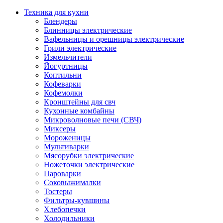
Техника для кухни
Блендеры
Блинницы электрические
Вафельницы и орешницы электрические
Грили электрические
Измельчители
Йогуртницы
Коптильни
Кофеварки
Кофемолки
Кронштейны для свч
Кухонные комбайны
Микроволновые печи (СВЧ)
Миксеры
Мороженицы
Мультиварки
Мясорубки электрические
Ножеточки электрические
Пароварки
Соковыжималки
Тостеры
Фильтры-кувшины
Хлебопечки
Холодильники