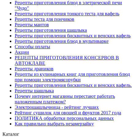
Рецепты приготовления блюд в элетрической печи
"Чудо"
Рецепты приготовления тонкого теста для вафель
Рецепты теста для пончиков
Рецепты мантов
Рецепты приготовления шашлыка
Рецепты приготовления бисквитных и венских вафель
Рецепты приготовления блюд в мультиварке
Способы оплаты
Акции
РЕЦЕПТЫ ПРИГОТОВЛЕНИЯ КОНСЕРВОВ В
АВТОКЛАВЕ
Рецепты драников
Рецепты из кулинарных книг для приготовления блюд
при помощи электромясорубки
Рецепты приготовления бисквитных и венских вафель.
Рецепты шашлыка
Почему интернет магазины перестают работать
наложенным платежом?
Электрошашлычница - рейтинг лучших
Рейтинг сушилок для овощей и фруктов 2017 года
ПОЛИТИКА обработки персональных данных
Как правильно выбрать незамерзайку
Каталог