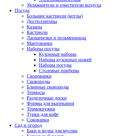
Увлажнители и очистители воздуха
Посуда
Большие кастрюли (котлы)
Дистилляторы
Казаны
Кастрюли
Лапшерезки и пельменницы
Мантоварки
Наборы посуды
Кухонные наборы
Наборы кухонных ножей
Наборы посуды
Столовые приборы
Скороварки
Сковороды
Блинные сковороды
Термосы
Разделочные доски
Формы для выпекания
Термокружки
Турки для кофе
Соковарки
Сад и огород
Баки и ведра для мусора