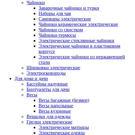
Чайники
Заварочные чайники и турки
Наборы для чая
Самовары электрические
Чайники керамические электрические
Чайники со свистком
Чайники-термосы
Электрические стеклянные чайники
Электрические чайники в пластиковом
корпусе
Электрические чайники из нержавеющей
стали
Шинковки электрические
Электросковороды
Для дома и дачи
Бассейны надувные
Биотуалеты для дачи
Весы
Весы багажные (безмен)
Весы напольные
Весы кухонные
Вешалки для одежды
Грелки электрические
Электрические матрацы
Электрические одеяла