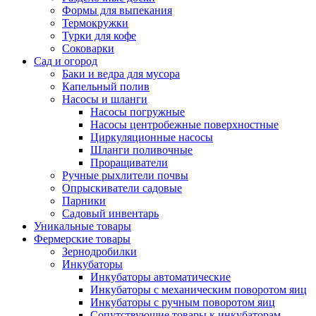
Формы для выпекания
Термокружки
Турки для кофе
Соковарки
Сад и огород
Баки и ведра для мусора
Капельный полив
Насосы и шланги
Насосы погружные
Насосы центробежные поверхностные
Циркуляционные насосы
Шланги поливочные
Проращиватели
Ручные рыхлители почвы
Опрыскиватели садовые
Парники
Садовый инвентарь
Уникальные товары
Фермерские товары
Зернодробилки
Инкубаторы
Инкубаторы автоматические
Инкубаторы с механическим поворотом яиц
Инкубаторы с ручным поворотом яиц
Сопутствующие товары к инкубаторам