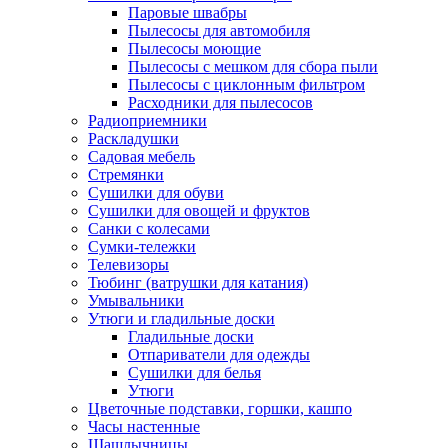
Паровые швабры
Пылесосы для автомобиля
Пылесосы моющие
Пылесосы с мешком для сбора пыли
Пылесосы с циклонным фильтром
Расходники для пылесосов
Радиоприемники
Раскладушки
Садовая мебель
Стремянки
Сушилки для обуви
Сушилки для овощей и фруктов
Санки с колесами
Сумки-тележки
Телевизоры
Тюбинг (ватрушки для катания)
Умывальники
Утюги и гладильные доски
Гладильные доски
Отпариватели для одежды
Сушилки для белья
Утюги
Цветочные подставки, горшки, кашпо
Часы настенные
Шашлычницы