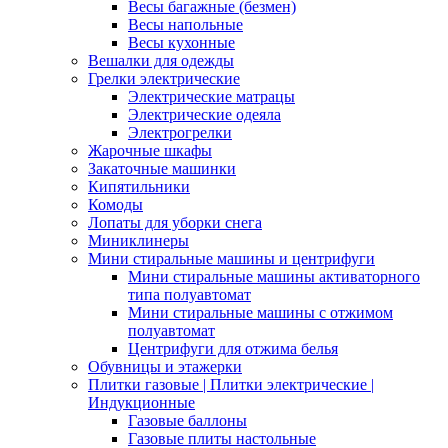
Весы багажные (безмен)
Весы напольные
Весы кухонные
Вешалки для одежды
Грелки электрические
Электрические матрацы
Электрические одеяла
Электрогрелки
Жарочные шкафы
Закаточные машинки
Кипятильники
Комоды
Лопаты для уборки снега
Миниклинеры
Мини стиральные машины и центрифуги
Мини стиральные машины активаторного
типа полуавтомат
Мини стиральные машины с отжимом
полуавтомат
Центрифуги для отжима белья
Обувницы и этажерки
Плитки газовые | Плитки электрические |
Индукционные
Газовые баллоны
Газовые плиты настольные