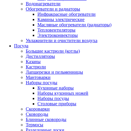
Водонагреватели
Обогреватели и радиаторы
Инфракрасные обогреватели
Камины электрические
Масляные обогреватели (радиаторы)
Тепловентиляторы
Электроконвекторы
Увлажнители и очистители воздуха
Посуда
Большие кастрюли (котлы)
Дистилляторы
Казаны
Кастрюли
Лапшерезки и пельменницы
Мантоварки
Наборы посуды
Кухонные наборы
Наборы кухонных ножей
Наборы посуды
Столовые приборы
Скороварки
Сковороды
Блинные сковороды
Термосы
Разделочные доски