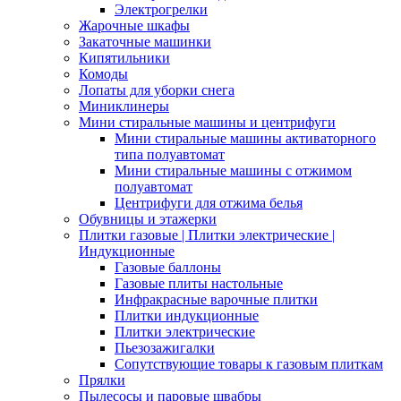
Электрогрелки
Жарочные шкафы
Закаточные машинки
Кипятильники
Комоды
Лопаты для уборки снега
Миниклинеры
Мини стиральные машины и центрифуги
Мини стиральные машины активаторного
типа полуавтомат
Мини стиральные машины с отжимом
полуавтомат
Центрифуги для отжима белья
Обувницы и этажерки
Плитки газовые | Плитки электрические |
Индукционные
Газовые баллоны
Газовые плиты настольные
Инфракрасные варочные плитки
Плитки индукционные
Плитки электрические
Пьезозажигалки
Сопутствующие товары к газовым плиткам
Прялки
Пылесосы и паровые швабры