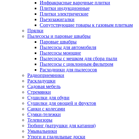
Инфракрасные варочные плитки
Плитки индукционные
Плитки электрические
Пьезозажигалки
Сопутствующие товары к газовым плиткам
Прялки
Пылесосы и паровые швабры
Паровые швабры
Пылесосы для автомобиля
Пылесосы моющие
Пылесосы с мешком для сбора пыли
Пылесосы с циклонным фильтром
Расходники для пылесосов
Радиоприемники
Раскладушки
Садовая мебель
Стремянки
Сушилки для обуви
Сушилки для овощей и фруктов
Санки с колесами
Сумки-тележки
Телевизоры
Тюбинг (ватрушки для катания)
Умывальники
Утюги и гладильные доски