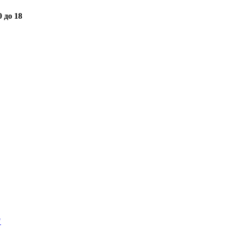
0 до 18
"