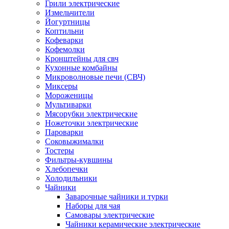
Грили электрические
Измельчители
Йогуртницы
Коптильни
Кофеварки
Кофемолки
Кронштейны для свч
Кухонные комбайны
Микроволновые печи (СВЧ)
Миксеры
Мороженицы
Мультиварки
Мясорубки электрические
Ножеточки электрические
Пароварки
Соковыжималки
Тостеры
Фильтры-кувшины
Хлебопечки
Холодильники
Чайники
Заварочные чайники и турки
Наборы для чая
Самовары электрические
Чайники керамические электрические