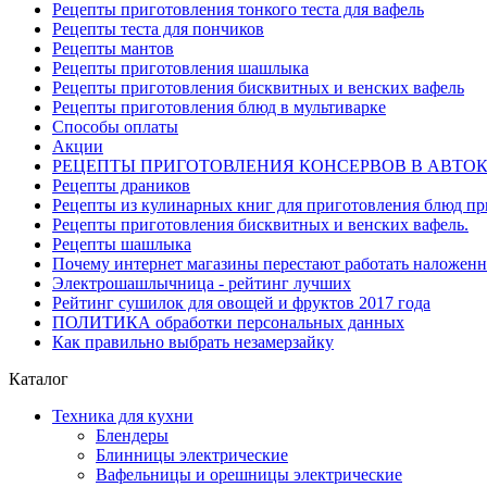
Рецепты приготовления тонкого теста для вафель
Рецепты теста для пончиков
Рецепты мантов
Рецепты приготовления шашлыка
Рецепты приготовления бисквитных и венских вафель
Рецепты приготовления блюд в мультиварке
Способы оплаты
Акции
РЕЦЕПТЫ ПРИГОТОВЛЕНИЯ КОНСЕРВОВ В АВТО
Рецепты драников
Рецепты из кулинарных книг для приготовления блюд п
Рецепты приготовления бисквитных и венских вафель.
Рецепты шашлыка
Почему интернет магазины перестают работать наложен
Электрошашлычница - рейтинг лучших
Рейтинг сушилок для овощей и фруктов 2017 года
ПОЛИТИКА обработки персональных данных
Как правильно выбрать незамерзайку
Каталог
Техника для кухни
Блендеры
Блинницы электрические
Вафельницы и орешницы электрические