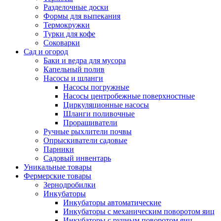
Разделочные доски
Формы для выпекания
Термокружки
Турки для кофе
Соковарки
Сад и огород
Баки и ведра для мусора
Капельный полив
Насосы и шланги
Насосы погружные
Насосы центробежные поверхностные
Циркуляционные насосы
Шланги поливочные
Проращиватели
Ручные рыхлители почвы
Опрыскиватели садовые
Парники
Садовый инвентарь
Уникальные товары
Фермерские товары
Зернодробилки
Инкубаторы
Инкубаторы автоматические
Инкубаторы с механическим поворотом яиц
Инкубаторы с ручным поворотом яиц