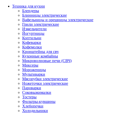
Техника для кухни
Блендеры
Блинницы электрические
Вафельницы и орешницы электрические
Грили электрические
Измельчители
Йогуртницы
Коптильни
Кофеварки
Кофемолки
Кронштейны для свч
Кухонные комбайны
Микроволновые печи (СВЧ)
Миксеры
Мороженицы
Мультиварки
Мясорубки электрические
Ножеточки электрические
Пароварки
Соковыжималки
Тостеры
Фильтры-кувшины
Хлебопечки
Холодильники