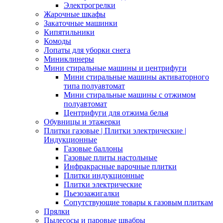
Электрогрелки
Жарочные шкафы
Закаточные машинки
Кипятильники
Комоды
Лопаты для уборки снега
Миниклинеры
Мини стиральные машины и центрифуги
Мини стиральные машины активаторного
типа полуавтомат
Мини стиральные машины с отжимом
полуавтомат
Центрифуги для отжима белья
Обувницы и этажерки
Плитки газовые | Плитки электрические |
Индукционные
Газовые баллоны
Газовые плиты настольные
Инфракрасные варочные плитки
Плитки индукционные
Плитки электрические
Пьезозажигалки
Сопутствующие товары к газовым плиткам
Прялки
Пылесосы и паровые швабры