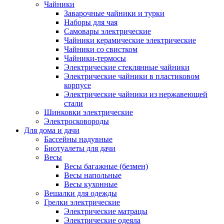
Чайники
Заварочные чайники и турки
Наборы для чая
Самовары электрические
Чайники керамические электрические
Чайники со свистком
Чайники-термосы
Электрические стеклянные чайники
Электрические чайники в пластиковом
корпусе
Электрические чайники из нержавеющей
стали
Шинковки электрические
Электросковороды
Для дома и дачи
Бассейны надувные
Биотуалеты для дачи
Весы
Весы багажные (безмен)
Весы напольные
Весы кухонные
Вешалки для одежды
Грелки электрические
Электрические матрацы
Электрические одеяла