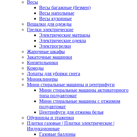
Весы
Весы багажные (безмен)
Весы напольные
Весы кухонные
Вешалки для одежды
Грелки электрические
Электрические матрацы
Электрические одеяла
Электрогрелки
Жарочные шкафы
Закаточные машинки
Кипятильники
Комоды
Лопаты для уборки снега
Миниклинеры
Мини стиральные машины и центрифуги
Мини стиральные машины активаторного
типа полуавтомат
Мини стиральные машины с отжимом
полуавтомат
Центрифуги для отжима белья
Обувницы и этажерки
Плитки газовые | Плитки электрические |
Индукционные
Газовые баллоны