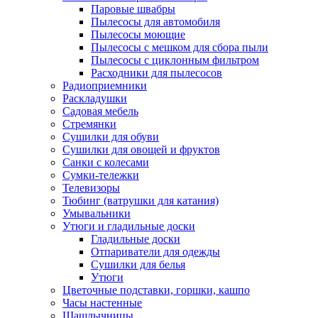
Паровые швабры
Пылесосы для автомобиля
Пылесосы моющие
Пылесосы с мешком для сбора пыли
Пылесосы с циклонным фильтром
Расходники для пылесосов
Радиоприемники
Раскладушки
Садовая мебель
Стремянки
Сушилки для обуви
Сушилки для овощей и фруктов
Санки с колесами
Сумки-тележки
Телевизоры
Тюбинг (ватрушки для катания)
Умывальники
Утюги и гладильные доски
Гладильные доски
Отпариватели для одежды
Сушилки для белья
Утюги
Цветочные подставки, горшки, кашпо
Часы настенные
Шашлычницы