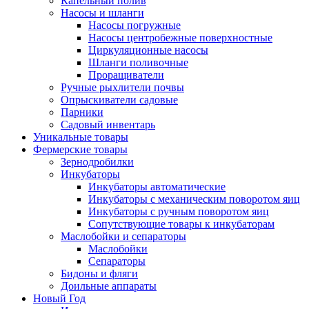
Капельный полив
Насосы и шланги
Насосы погружные
Насосы центробежные поверхностные
Циркуляционные насосы
Шланги поливочные
Проращиватели
Ручные рыхлители почвы
Опрыскиватели садовые
Парники
Садовый инвентарь
Уникальные товары
Фермерские товары
Зернодробилки
Инкубаторы
Инкубаторы автоматические
Инкубаторы с механическим поворотом яиц
Инкубаторы с ручным поворотом яиц
Сопутствующие товары к инкубаторам
Маслобойки и сепараторы
Маслобойки
Сепараторы
Бидоны и фляги
Доильные аппараты
Новый Год