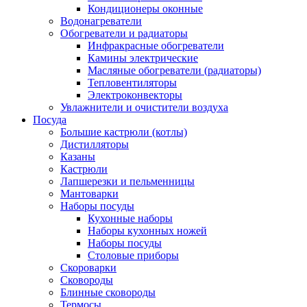
Кондиционеры оконные
Водонагреватели
Обогреватели и радиаторы
Инфракрасные обогреватели
Камины электрические
Масляные обогреватели (радиаторы)
Тепловентиляторы
Электроконвекторы
Увлажнители и очистители воздуха
Посуда
Большие кастрюли (котлы)
Дистилляторы
Казаны
Кастрюли
Лапшерезки и пельменницы
Мантоварки
Наборы посуды
Кухонные наборы
Наборы кухонных ножей
Наборы посуды
Столовые приборы
Скороварки
Сковороды
Блинные сковороды
Термосы