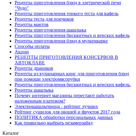
Рецепты приготовления блюд в элетрической печи
"Чудо"
Рецепты приготовления тонкого теста для вафель
Рецепты теста для пончиков
Рецепты мантов
Рецепты приготовления шашлыка
Рецепты приготовления бисквитных и венских вафель
Рецепты приготовления блюд в мультиварке
Способы оплаты
Акции
РЕЦЕПТЫ ПРИГОТОВЛЕНИЯ КОНСЕРВОВ В
АВТОКЛАВЕ
Рецепты драников
Рецепты из кулинарных книг для приготовления блюд
при помощи электромясорубки
Рецепты приготовления бисквитных и венских вафель.
Рецепты шашлыка
Почему интернет магазины перестают работать
наложенным платежом?
Электрошашлычница - рейтинг лучших
Рейтинг сушилок для овощей и фруктов 2017 года
ПОЛИТИКА обработки персональных данных
Как правильно выбрать незамерзайку
Каталог