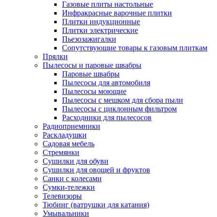
Газовые плиты настольные
Инфракрасные варочные плитки
Плитки индукционные
Плитки электрические
Пьезозажигалки
Сопутствующие товары к газовым плиткам
Прялки
Пылесосы и паровые швабры
Паровые швабры
Пылесосы для автомобиля
Пылесосы моющие
Пылесосы с мешком для сбора пыли
Пылесосы с циклонным фильтром
Расходники для пылесосов
Радиоприемники
Раскладушки
Садовая мебель
Стремянки
Сушилки для обуви
Сушилки для овощей и фруктов
Санки с колесами
Сумки-тележки
Телевизоры
Тюбинг (ватрушки для катания)
Умывальники