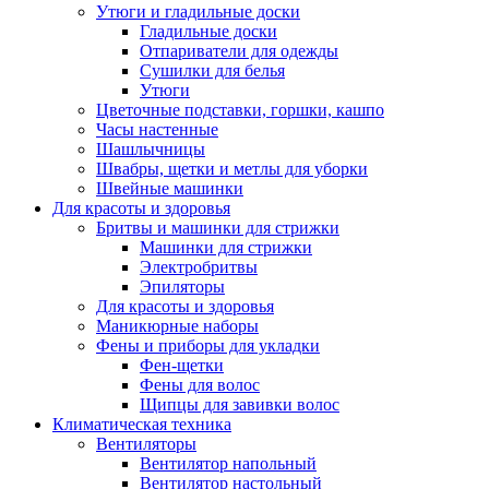
Утюги и гладильные доски
Гладильные доски
Отпариватели для одежды
Сушилки для белья
Утюги
Цветочные подставки, горшки, кашпо
Часы настенные
Шашлычницы
Швабры, щетки и метлы для уборки
Швейные машинки
Для красоты и здоровья
Бритвы и машинки для стрижки
Машинки для стрижки
Электробритвы
Эпиляторы
Для красоты и здоровья
Маникюрные наборы
Фены и приборы для укладки
Фен-щетки
Фены для волос
Щипцы для завивки волос
Климатическая техника
Вентиляторы
Вентилятор напольный
Вентилятор настольный