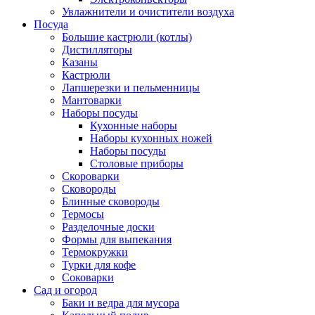
Увлажнители и очистители воздуха
Посуда
Большие кастрюли (котлы)
Дистилляторы
Казаны
Кастрюли
Лапшерезки и пельменницы
Мантоварки
Наборы посуды
Кухонные наборы
Наборы кухонных ножей
Наборы посуды
Столовые приборы
Скороварки
Сковороды
Блинные сковороды
Термосы
Разделочные доски
Формы для выпекания
Термокружки
Турки для кофе
Соковарки
Сад и огород
Баки и ведра для мусора