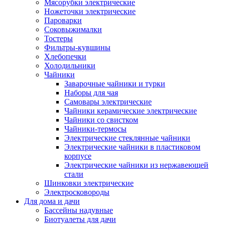
Мясорубки электрические
Ножеточки электрические
Пароварки
Соковыжималки
Тостеры
Фильтры-кувшины
Хлебопечки
Холодильники
Чайники
Заварочные чайники и турки
Наборы для чая
Самовары электрические
Чайники керамические электрические
Чайники со свистком
Чайники-термосы
Электрические стеклянные чайники
Электрические чайники в пластиковом
корпусе
Электрические чайники из нержавеющей
стали
Шинковки электрические
Электросковороды
Для дома и дачи
Бассейны надувные
Биотуалеты для дачи