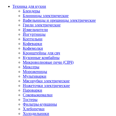
Техника для кухни
Блендеры
Блинницы электрические
Вафельницы и орешницы электрические
Грили электрические
Измельчители
Йогуртницы
Коптильни
Кофеварки
Кофемолки
Кронштейны для свч
Кухонные комбайны
Микроволновые печи (СВЧ)
Миксеры
Мороженицы
Мультиварки
Мясорубки электрические
Ножеточки электрические
Пароварки
Соковыжималки
Тостеры
Фильтры-кувшины
Хлебопечки
Холодильники