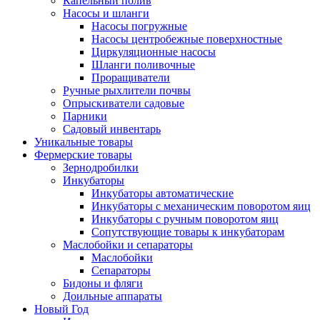
Капельный полив
Насосы и шланги
Насосы погружные
Насосы центробежные поверхностные
Циркуляционные насосы
Шланги поливочные
Проращиватели
Ручные рыхлители почвы
Опрыскиватели садовые
Парники
Садовый инвентарь
Уникальные товары
Фермерские товары
Зернодробилки
Инкубаторы
Инкубаторы автоматические
Инкубаторы с механическим поворотом яиц
Инкубаторы с ручным поворотом яиц
Сопутствующие товары к инкубаторам
Маслобойки и сепараторы
Маслобойки
Сепараторы
Бидоны и фляги
Доильные аппараты
Новый Год