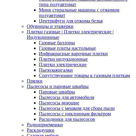
типа полуавтомат
Мини стиральные машины с отжимом
полуавтомат
Центрифуги для отжима белья
Обувницы и этажерки
Плитки газовые | Плитки электрические |
Индукционные
Газовые баллоны
Газовые плиты настольные
Инфракрасные варочные плитки
Плитки индукционные
Плитки электрические
Пьезозажигалки
Сопутствующие товары к газовым плиткам
Прялки
Пылесосы и паровые швабры
Паровые швабры
Пылесосы для автомобиля
Пылесосы моющие
Пылесосы с мешком для сбора пыли
Пылесосы с циклонным фильтром
Расходники для пылесосов
Радиоприемники
Раскладушки
Садовая мебель