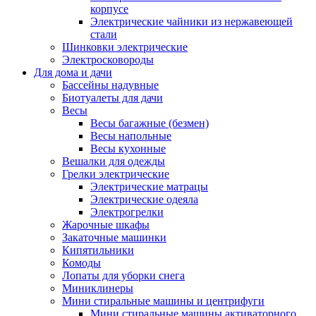
корпусе
Электрические чайники из нержавеющей
стали
Шинковки электрические
Электросковороды
Для дома и дачи
Бассейны надувные
Биотуалеты для дачи
Весы
Весы багажные (безмен)
Весы напольные
Весы кухонные
Вешалки для одежды
Грелки электрические
Электрические матрацы
Электрические одеяла
Электрогрелки
Жарочные шкафы
Закаточные машинки
Кипятильники
Комоды
Лопаты для уборки снега
Миниклинеры
Мини стиральные машины и центрифуги
Мини стиральные машины активаторного