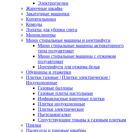
Электрогрелки
Жарочные шкафы
Закаточные машинки
Кипятильники
Комоды
Лопаты для уборки снега
Миниклинеры
Мини стиральные машины и центрифуги
Мини стиральные машины активаторного
типа полуавтомат
Мини стиральные машины с отжимом
полуавтомат
Центрифуги для отжима белья
Обувницы и этажерки
Плитки газовые | Плитки электрические |
Индукционные
Газовые баллоны
Газовые плиты настольные
Инфракрасные варочные плитки
Плитки индукционные
Плитки электрические
Пьезозажигалки
Сопутствующие товары к газовым плиткам
Прялки
Пылесосы и паровые швабры