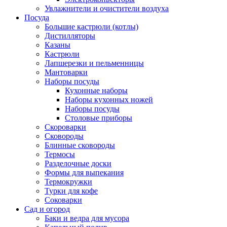
Увлажнители и очистители воздуха
Посуда
Большие кастрюли (котлы)
Дистилляторы
Казаны
Кастрюли
Лапшерезки и пельменницы
Мантоварки
Наборы посуды
Кухонные наборы
Наборы кухонных ножей
Наборы посуды
Столовые приборы
Скороварки
Сковороды
Блинные сковороды
Термосы
Разделочные доски
Формы для выпекания
Термокружки
Турки для кофе
Соковарки
Сад и огород
Баки и ведра для мусора