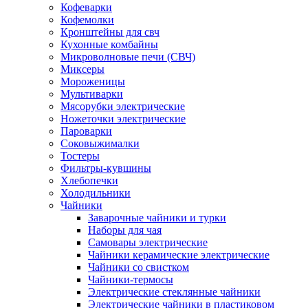
Кофеварки
Кофемолки
Кронштейны для свч
Кухонные комбайны
Микроволновые печи (СВЧ)
Миксеры
Мороженицы
Мультиварки
Мясорубки электрические
Ножеточки электрические
Пароварки
Соковыжималки
Тостеры
Фильтры-кувшины
Хлебопечки
Холодильники
Чайники
Заварочные чайники и турки
Наборы для чая
Самовары электрические
Чайники керамические электрические
Чайники со свистком
Чайники-термосы
Электрические стеклянные чайники
Электрические чайники в пластиковом