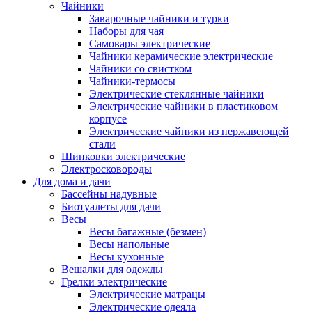
Чайники
Заварочные чайники и турки
Наборы для чая
Самовары электрические
Чайники керамические электрические
Чайники со свистком
Чайники-термосы
Электрические стеклянные чайники
Электрические чайники в пластиковом
корпусе
Электрические чайники из нержавеющей
стали
Шинковки электрические
Электросковороды
Для дома и дачи
Бассейны надувные
Биотуалеты для дачи
Весы
Весы багажные (безмен)
Весы напольные
Весы кухонные
Вешалки для одежды
Грелки электрические
Электрические матрацы
Электрические одеяла