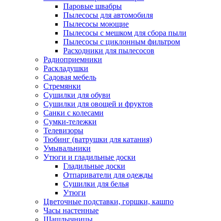
Паровые швабры
Пылесосы для автомобиля
Пылесосы моющие
Пылесосы с мешком для сбора пыли
Пылесосы с циклонным фильтром
Расходники для пылесосов
Радиоприемники
Раскладушки
Садовая мебель
Стремянки
Сушилки для обуви
Сушилки для овощей и фруктов
Санки с колесами
Сумки-тележки
Телевизоры
Тюбинг (ватрушки для катания)
Умывальники
Утюги и гладильные доски
Гладильные доски
Отпариватели для одежды
Сушилки для белья
Утюги
Цветочные подставки, горшки, кашпо
Часы настенные
Шашлычницы