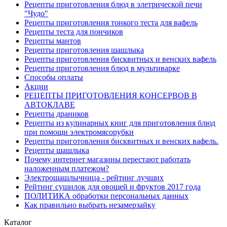
Рецепты приготовления блюд в элетрической печи
"Чудо"
Рецепты приготовления тонкого теста для вафель
Рецепты теста для пончиков
Рецепты мантов
Рецепты приготовления шашлыка
Рецепты приготовления бисквитных и венских вафель
Рецепты приготовления блюд в мультиварке
Способы оплаты
Акции
РЕЦЕПТЫ ПРИГОТОВЛЕНИЯ КОНСЕРВОВ В
АВТОКЛАВЕ
Рецепты драников
Рецепты из кулинарных книг для приготовления блюд
при помощи электромясорубки
Рецепты приготовления бисквитных и венских вафель.
Рецепты шашлыка
Почему интернет магазины перестают работать
наложенным платежом?
Электрошашлычница - рейтинг лучших
Рейтинг сушилок для овощей и фруктов 2017 года
ПОЛИТИКА обработки персональных данных
Как правильно выбрать незамерзайку
Каталог