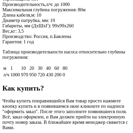
Производительность,л/ч: до 1000
Максимальная глубина погружения: 80м
Длина кабеля,м: 10
Диаметр патрубка, мм: 19
Габариты, мм (ДхШхГ): 99х99х260
Вес,кг: 3,5
Производство: Россия, п.Бавлены
Гарантия: 1 год
Таблица производительности насоса относительно глубины
погружения:
м
1
10
20
30
40
60
80
л/ч
1000
970
950
720
430
200
0
Как купить?
Чтобы купить понравившийся Вам товар просто нажмите
кнопку купить и в появившемся окне кликните по надписи
"оформить заказ". После этого заполните появившиеся поля.
Всё, заказ оформлен, и Вам должен прийти на электронную
почту номер заказа. В ближайшее время менеджер свяжется с
Вами.