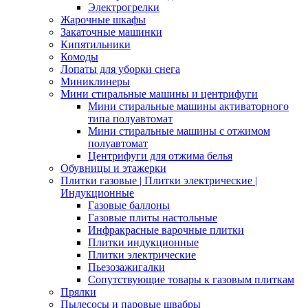
Электрогрелки
Жарочные шкафы
Закаточные машинки
Кипятильники
Комоды
Лопаты для уборки снега
Миниклинеры
Мини стиральные машины и центрифуги
Мини стиральные машины активаторного
типа полуавтомат
Мини стиральные машины с отжимом
полуавтомат
Центрифуги для отжима белья
Обувницы и этажерки
Плитки газовые | Плитки электрические |
Индукционные
Газовые баллоны
Газовые плиты настольные
Инфракрасные варочные плитки
Плитки индукционные
Плитки электрические
Пьезозажигалки
Сопутствующие товары к газовым плиткам
Прялки
Пылесосы и паровые швабры