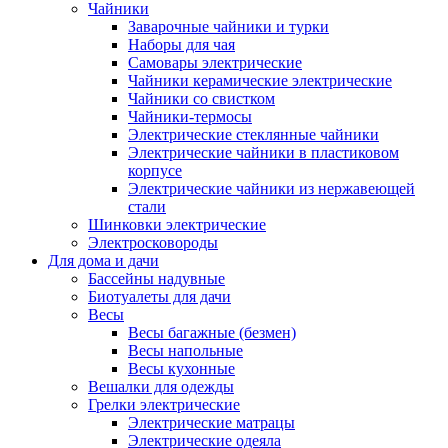
Чайники
Заварочные чайники и турки
Наборы для чая
Самовары электрические
Чайники керамические электрические
Чайники со свистком
Чайники-термосы
Электрические стеклянные чайники
Электрические чайники в пластиковом
корпусе
Электрические чайники из нержавеющей
стали
Шинковки электрические
Электросковороды
Для дома и дачи
Бассейны надувные
Биотуалеты для дачи
Весы
Весы багажные (безмен)
Весы напольные
Весы кухонные
Вешалки для одежды
Грелки электрические
Электрические матрацы
Электрические одеяла