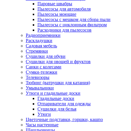
Паровые швабры
Пылесосы для автомобиля
Пылесосы моющие
Пылесосы с мешком для сбора пыли
Пылесосы с циклонным фильтром
Расходники для пылесосов
Радиоприемники
Раскладушки
Садовая мебель
Стремянки
Сушилки для обуви
Сушилки для овощей и фруктов
Санки с колесами
Сумки-тележки
Телевизоры
Тюбинг (ватрушки для катания)
Умывальники
Утюги и гладильные доски
Гладильные доски
Отпариватели для одежды
Сушилки для белья
Утюги
Цветочные подставки, горшки, кашпо
Часы настенные
Шашлычницы