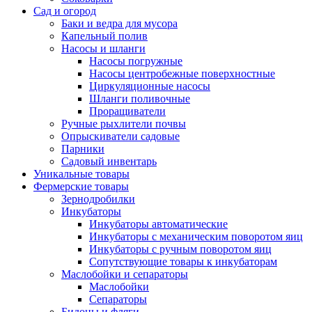
Сад и огород
Баки и ведра для мусора
Капельный полив
Насосы и шланги
Насосы погружные
Насосы центробежные поверхностные
Циркуляционные насосы
Шланги поливочные
Проращиватели
Ручные рыхлители почвы
Опрыскиватели садовые
Парники
Садовый инвентарь
Уникальные товары
Фермерские товары
Зернодробилки
Инкубаторы
Инкубаторы автоматические
Инкубаторы с механическим поворотом яиц
Инкубаторы с ручным поворотом яиц
Сопутствующие товары к инкубаторам
Маслобойки и сепараторы
Маслобойки
Сепараторы
Бидоны и фляги