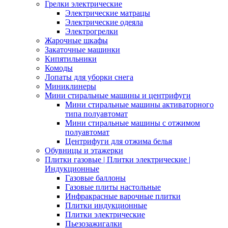
Грелки электрические
Электрические матрацы
Электрические одеяла
Электрогрелки
Жарочные шкафы
Закаточные машинки
Кипятильники
Комоды
Лопаты для уборки снега
Миниклинеры
Мини стиральные машины и центрифуги
Мини стиральные машины активаторного
типа полуавтомат
Мини стиральные машины с отжимом
полуавтомат
Центрифуги для отжима белья
Обувницы и этажерки
Плитки газовые | Плитки электрические |
Индукционные
Газовые баллоны
Газовые плиты настольные
Инфракрасные варочные плитки
Плитки индукционные
Плитки электрические
Пьезозажигалки