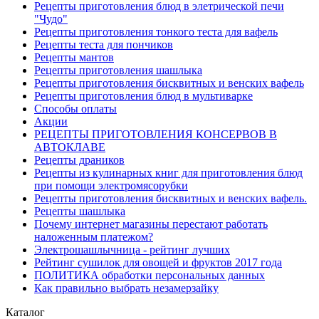
Рецепты приготовления блюд в элетрической печи
"Чудо"
Рецепты приготовления тонкого теста для вафель
Рецепты теста для пончиков
Рецепты мантов
Рецепты приготовления шашлыка
Рецепты приготовления бисквитных и венских вафель
Рецепты приготовления блюд в мультиварке
Способы оплаты
Акции
РЕЦЕПТЫ ПРИГОТОВЛЕНИЯ КОНСЕРВОВ В
АВТОКЛАВЕ
Рецепты драников
Рецепты из кулинарных книг для приготовления блюд
при помощи электромясорубки
Рецепты приготовления бисквитных и венских вафель.
Рецепты шашлыка
Почему интернет магазины перестают работать
наложенным платежом?
Электрошашлычница - рейтинг лучших
Рейтинг сушилок для овощей и фруктов 2017 года
ПОЛИТИКА обработки персональных данных
Как правильно выбрать незамерзайку
Каталог