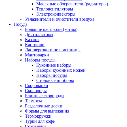
Масляные обогреватели (радиаторы)
Тепловентиляторы
Электроконвекторы
Увлажнители и очистители воздуха
Посуда
Большие кастрюли (котлы)
Дистилляторы
Казаны
Кастрюли
Лапшерезки и пельменницы
Мантоварки
Наборы посуды
Кухонные наборы
Наборы кухонных ножей
Наборы посуды
Столовые приборы
Скороварки
Сковороды
Блинные сковороды
Термосы
Разделочные доски
Формы для выпекания
Термокружки
Турки для кофе
Соковарки