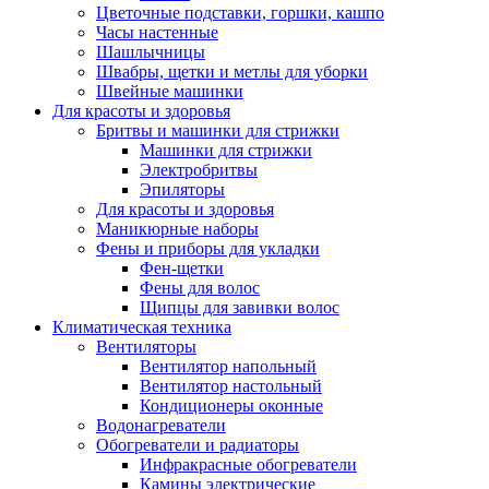
Цветочные подставки, горшки, кашпо
Часы настенные
Шашлычницы
Швабры, щетки и метлы для уборки
Швейные машинки
Для красоты и здоровья
Бритвы и машинки для стрижки
Машинки для стрижки
Электробритвы
Эпиляторы
Для красоты и здоровья
Маникюрные наборы
Фены и приборы для укладки
Фен-щетки
Фены для волос
Щипцы для завивки волос
Климатическая техника
Вентиляторы
Вентилятор напольный
Вентилятор настольный
Кондиционеры оконные
Водонагреватели
Обогреватели и радиаторы
Инфракрасные обогреватели
Камины электрические