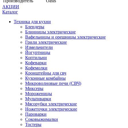
Производитель
Oasis
АКЦИИ
Каталог
Техника для кухни
Блендеры
Блинницы электрические
Вафельницы и орешницы электрические
Грили электрические
Измельчители
Йогуртницы
Коптильни
Кофеварки
Кофемолки
Кронштейны для свч
Кухонные комбайны
Микроволновые печи (СВЧ)
Миксеры
Мороженицы
Мультиварки
Мясорубки электрические
Ножеточки электрические
Пароварки
Соковыжималки
Тостеры