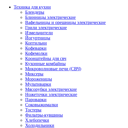
Техника для кухни
Блендеры
Блинницы электрические
Вафельницы и орешницы электрические
Грили электрические
Измельчители
Йогуртницы
Коптильни
Кофеварки
Кофемолки
Кронштейны для свч
Кухонные комбайны
Микроволновые печи (СВЧ)
Миксеры
Мороженицы
Мультиварки
Мясорубки электрические
Ножеточки электрические
Пароварки
Соковыжималки
Тостеры
Фильтры-кувшины
Хлебопечки
Холодильники