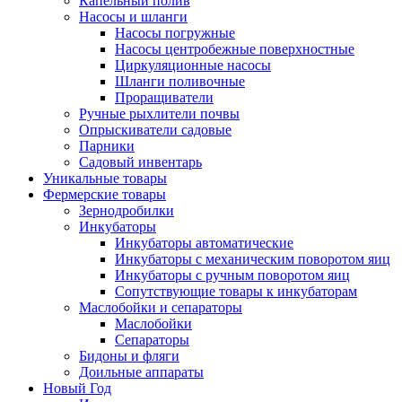
Капельный полив
Насосы и шланги
Насосы погружные
Насосы центробежные поверхностные
Циркуляционные насосы
Шланги поливочные
Проращиватели
Ручные рыхлители почвы
Опрыскиватели садовые
Парники
Садовый инвентарь
Уникальные товары
Фермерские товары
Зернодробилки
Инкубаторы
Инкубаторы автоматические
Инкубаторы с механическим поворотом яиц
Инкубаторы с ручным поворотом яиц
Сопутствующие товары к инкубаторам
Маслобойки и сепараторы
Маслобойки
Сепараторы
Бидоны и фляги
Доильные аппараты
Новый Год