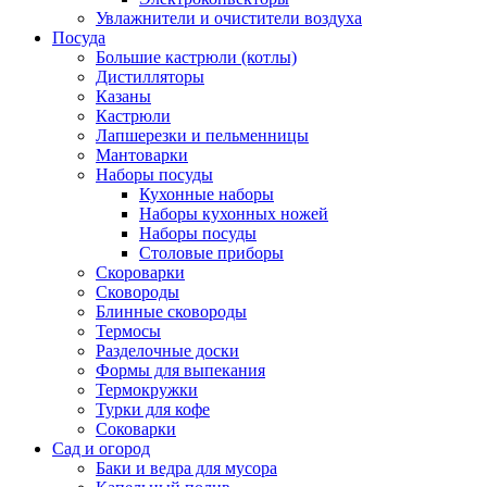
Увлажнители и очистители воздуха
Посуда
Большие кастрюли (котлы)
Дистилляторы
Казаны
Кастрюли
Лапшерезки и пельменницы
Мантоварки
Наборы посуды
Кухонные наборы
Наборы кухонных ножей
Наборы посуды
Столовые приборы
Скороварки
Сковороды
Блинные сковороды
Термосы
Разделочные доски
Формы для выпекания
Термокружки
Турки для кофе
Соковарки
Сад и огород
Баки и ведра для мусора