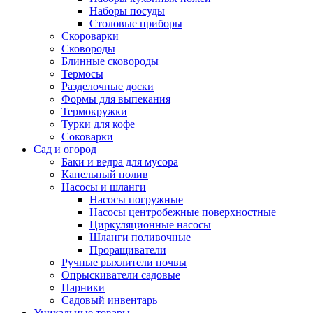
Наборы посуды
Столовые приборы
Скороварки
Сковороды
Блинные сковороды
Термосы
Разделочные доски
Формы для выпекания
Термокружки
Турки для кофе
Соковарки
Сад и огород
Баки и ведра для мусора
Капельный полив
Насосы и шланги
Насосы погружные
Насосы центробежные поверхностные
Циркуляционные насосы
Шланги поливочные
Проращиватели
Ручные рыхлители почвы
Опрыскиватели садовые
Парники
Садовый инвентарь
Уникальные товары