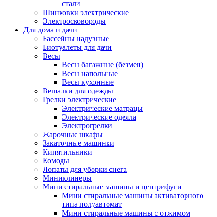
стали
Шинковки электрические
Электросковороды
Для дома и дачи
Бассейны надувные
Биотуалеты для дачи
Весы
Весы багажные (безмен)
Весы напольные
Весы кухонные
Вешалки для одежды
Грелки электрические
Электрические матрацы
Электрические одеяла
Электрогрелки
Жарочные шкафы
Закаточные машинки
Кипятильники
Комоды
Лопаты для уборки снега
Миниклинеры
Мини стиральные машины и центрифуги
Мини стиральные машины активаторного
типа полуавтомат
Мини стиральные машины с отжимом