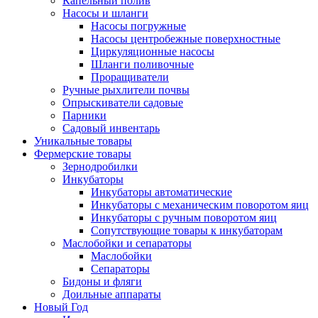
Капельный полив
Насосы и шланги
Насосы погружные
Насосы центробежные поверхностные
Циркуляционные насосы
Шланги поливочные
Проращиватели
Ручные рыхлители почвы
Опрыскиватели садовые
Парники
Садовый инвентарь
Уникальные товары
Фермерские товары
Зернодробилки
Инкубаторы
Инкубаторы автоматические
Инкубаторы с механическим поворотом яиц
Инкубаторы с ручным поворотом яиц
Сопутствующие товары к инкубаторам
Маслобойки и сепараторы
Маслобойки
Сепараторы
Бидоны и фляги
Доильные аппараты
Новый Год