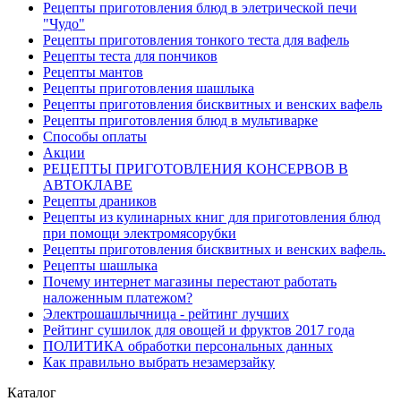
Рецепты приготовления блюд в элетрической печи
"Чудо"
Рецепты приготовления тонкого теста для вафель
Рецепты теста для пончиков
Рецепты мантов
Рецепты приготовления шашлыка
Рецепты приготовления бисквитных и венских вафель
Рецепты приготовления блюд в мультиварке
Способы оплаты
Акции
РЕЦЕПТЫ ПРИГОТОВЛЕНИЯ КОНСЕРВОВ В
АВТОКЛАВЕ
Рецепты драников
Рецепты из кулинарных книг для приготовления блюд
при помощи электромясорубки
Рецепты приготовления бисквитных и венских вафель.
Рецепты шашлыка
Почему интернет магазины перестают работать
наложенным платежом?
Электрошашлычница - рейтинг лучших
Рейтинг сушилок для овощей и фруктов 2017 года
ПОЛИТИКА обработки персональных данных
Как правильно выбрать незамерзайку
Каталог