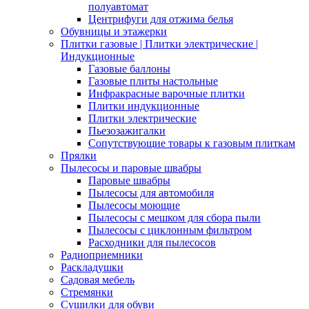
полуавтомат
Центрифуги для отжима белья
Обувницы и этажерки
Плитки газовые | Плитки электрические |
Индукционные
Газовые баллоны
Газовые плиты настольные
Инфракрасные варочные плитки
Плитки индукционные
Плитки электрические
Пьезозажигалки
Сопутствующие товары к газовым плиткам
Прялки
Пылесосы и паровые швабры
Паровые швабры
Пылесосы для автомобиля
Пылесосы моющие
Пылесосы с мешком для сбора пыли
Пылесосы с циклонным фильтром
Расходники для пылесосов
Радиоприемники
Раскладушки
Садовая мебель
Стремянки
Сушилки для обуви