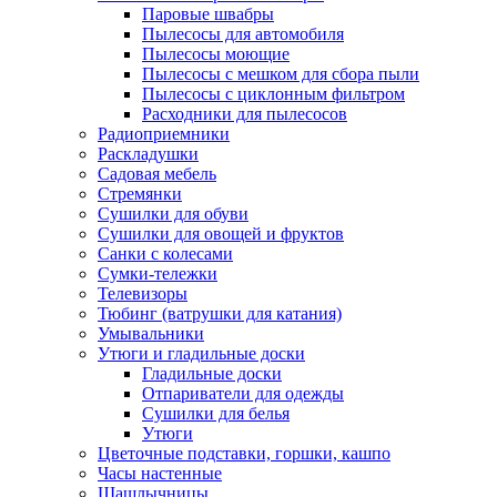
Паровые швабры
Пылесосы для автомобиля
Пылесосы моющие
Пылесосы с мешком для сбора пыли
Пылесосы с циклонным фильтром
Расходники для пылесосов
Радиоприемники
Раскладушки
Садовая мебель
Стремянки
Сушилки для обуви
Сушилки для овощей и фруктов
Санки с колесами
Сумки-тележки
Телевизоры
Тюбинг (ватрушки для катания)
Умывальники
Утюги и гладильные доски
Гладильные доски
Отпариватели для одежды
Сушилки для белья
Утюги
Цветочные подставки, горшки, кашпо
Часы настенные
Шашлычницы