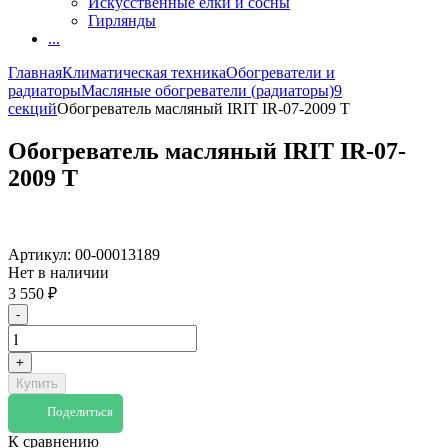
Искусственные елки и сосны
Гирлянды
...
Главная
Климатическая техника
Обогреватели и
радиаторы
Масляные обогреватели (радиаторы)
9
секций
Обогреватель масляный IRIT IR-07-2009 Т
Обогреватель масляный IRIT IR-07-
2009 Т
Артикул:
00-00013189
Нет в наличии
3 550
₽
-
+
Купить
Поделиться
К сравнению