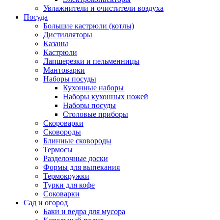
Увлажнители и очистители воздуха
Посуда
Большие кастрюли (котлы)
Дистилляторы
Казаны
Кастрюли
Лапшерезки и пельменницы
Мантоварки
Наборы посуды
Кухонные наборы
Наборы кухонных ножей
Наборы посуды
Столовые приборы
Скороварки
Сковороды
Блинные сковороды
Термосы
Разделочные доски
Формы для выпекания
Термокружки
Турки для кофе
Соковарки
Сад и огород
Баки и ведра для мусора