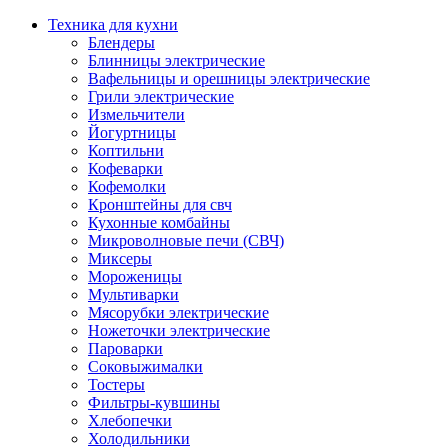
Техника для кухни
Блендеры
Блинницы электрические
Вафельницы и орешницы электрические
Грили электрические
Измельчители
Йогуртницы
Коптильни
Кофеварки
Кофемолки
Кронштейны для свч
Кухонные комбайны
Микроволновые печи (СВЧ)
Миксеры
Мороженицы
Мультиварки
Мясорубки электрические
Ножеточки электрические
Пароварки
Соковыжималки
Тостеры
Фильтры-кувшины
Хлебопечки
Холодильники