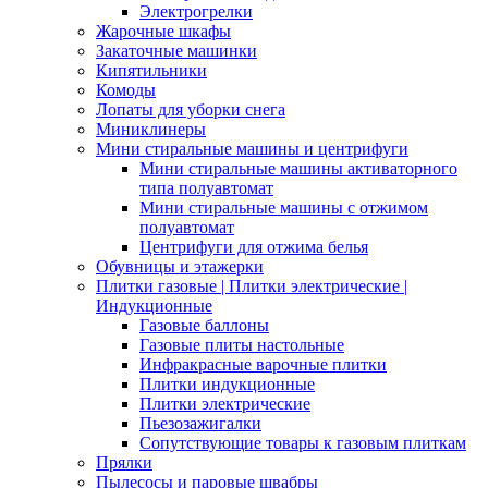
Электрогрелки
Жарочные шкафы
Закаточные машинки
Кипятильники
Комоды
Лопаты для уборки снега
Миниклинеры
Мини стиральные машины и центрифуги
Мини стиральные машины активаторного
типа полуавтомат
Мини стиральные машины с отжимом
полуавтомат
Центрифуги для отжима белья
Обувницы и этажерки
Плитки газовые | Плитки электрические |
Индукционные
Газовые баллоны
Газовые плиты настольные
Инфракрасные варочные плитки
Плитки индукционные
Плитки электрические
Пьезозажигалки
Сопутствующие товары к газовым плиткам
Прялки
Пылесосы и паровые швабры