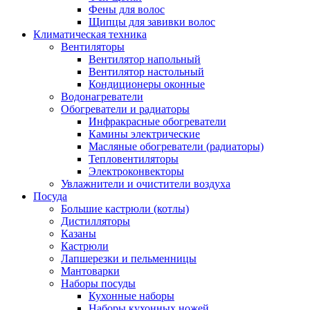
Фены для волос
Щипцы для завивки волос
Климатическая техника
Вентиляторы
Вентилятор напольный
Вентилятор настольный
Кондиционеры оконные
Водонагреватели
Обогреватели и радиаторы
Инфракрасные обогреватели
Камины электрические
Масляные обогреватели (радиаторы)
Тепловентиляторы
Электроконвекторы
Увлажнители и очистители воздуха
Посуда
Большие кастрюли (котлы)
Дистилляторы
Казаны
Кастрюли
Лапшерезки и пельменницы
Мантоварки
Наборы посуды
Кухонные наборы
Наборы кухонных ножей