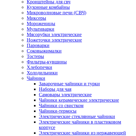
Кронштейны для свч
Кухонные комбайны
Микроволновые печи (СВЧ)
Миксеры
Мороженицы
Мультиварки
Мясорубки электрические
Ножеточки электрические
Пароварки
Соковыжималки
Тостеры
Фильтры-кувшины
Хлебопечки
Холодильники
Чайники
Заварочные чайники и турки
Наборы для чая
Самовары электрические
Чайники керамические электрические
Чайники со свистком
Чайники-термосы
Электрические стеклянные чайники
Электрические чайники в пластиковом
корпусе
Электрические чайники из нержавеющей