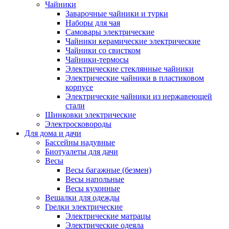
Чайники
Заварочные чайники и турки
Наборы для чая
Самовары электрические
Чайники керамические электрические
Чайники со свистком
Чайники-термосы
Электрические стеклянные чайники
Электрические чайники в пластиковом
корпусе
Электрические чайники из нержавеющей
стали
Шинковки электрические
Электросковороды
Для дома и дачи
Бассейны надувные
Биотуалеты для дачи
Весы
Весы багажные (безмен)
Весы напольные
Весы кухонные
Вешалки для одежды
Грелки электрические
Электрические матрацы
Электрические одеяла