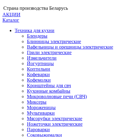
Страна производства
Беларусь
АКЦИИ
Каталог
Техника для кухни
Блендеры
Блинницы электрические
Вафельницы и орешницы электрические
Грили электрические
Измельчители
Йогуртницы
Коптильни
Кофеварки
Кофемолки
Кронштейны для свч
Кухонные комбайны
Микроволновые печи (СВЧ)
Миксеры
Мороженицы
Мультиварки
Мясорубки электрические
Ножеточки электрические
Пароварки
Соковыжималки