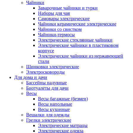
Чайники
Заварочные чайники и турки
Наборы для чая
Самовары электрические
Чайники керамические электрические
Чайники со свистком
Чайники-термосы
Электрические стеклянные чайники
Электрические чайники в пластиковом
корпусе
Электрические чайники из нержавеющей
стали
Шинковки электрические
Электросковороды
Для дома и дачи
Бассейны надувные
Биотуалеты для дачи
Весы
Весы багажные (безмен)
Весы напольные
Весы кухонные
Вешалки для одежды
Грелки электрические
Электрические матрацы
Электрические одеяла