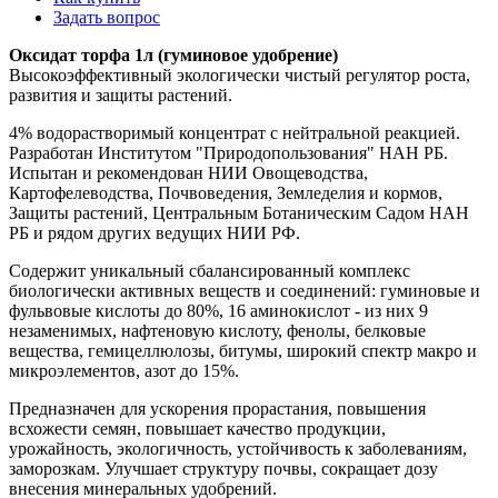
Задать вопрос
Оксидат торфа 1л (гуминовое удобрение)
Высокоэффективный экологически чистый регулятор роста,
развития и защиты растений.
4% водорастворимый концентрат с нейтральной реакцией.
Разработан Институтом "Природопользования" НАН РБ.
Испытан и рекомендован НИИ Овощеводства,
Картофелеводства, Почвоведения, Земледелия и кормов,
Защиты растений, Центральным Ботаническим Садом НАН
РБ и рядом других ведущих НИИ РФ.
Содержит уникальный сбалансированный комплекс
биологически активных веществ и соединений: гуминовые и
фульвовые кислоты до 80%, 16 аминокислот - из них 9
незаменимых, нафтеновую кислоту, фенолы, белковые
вещества, гемицеллюлозы, битумы, широкий спектр макро и
микроэлементов, азот до 15%.
Предназначен для ускорения прорастания, повышения
всхожести семян, повышает качество продукции,
урожайность, экологичность, устойчивость к заболеваниям,
заморозкам. Улучшает структуру почвы, сокращает дозу
внесения минеральных удобрений.