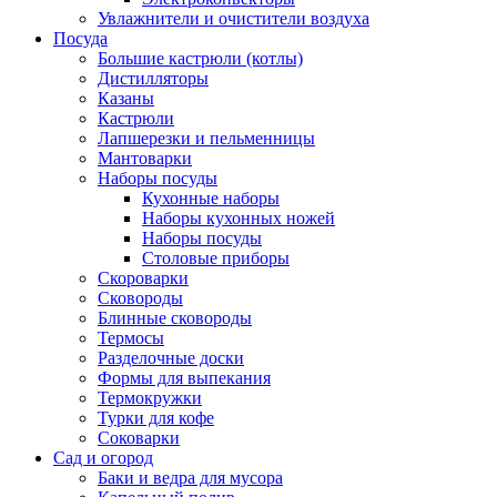
Увлажнители и очистители воздуха
Посуда
Большие кастрюли (котлы)
Дистилляторы
Казаны
Кастрюли
Лапшерезки и пельменницы
Мантоварки
Наборы посуды
Кухонные наборы
Наборы кухонных ножей
Наборы посуды
Столовые приборы
Скороварки
Сковороды
Блинные сковороды
Термосы
Разделочные доски
Формы для выпекания
Термокружки
Турки для кофе
Соковарки
Сад и огород
Баки и ведра для мусора