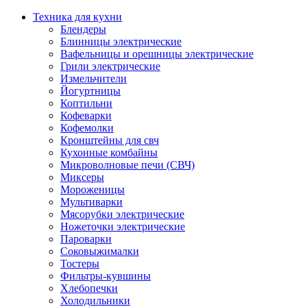
Техника для кухни
Блендеры
Блинницы электрические
Вафельницы и орешницы электрические
Грили электрические
Измельчители
Йогуртницы
Коптильни
Кофеварки
Кофемолки
Кронштейны для свч
Кухонные комбайны
Микроволновые печи (СВЧ)
Миксеры
Мороженицы
Мультиварки
Мясорубки электрические
Ножеточки электрические
Пароварки
Соковыжималки
Тостеры
Фильтры-кувшины
Хлебопечки
Холодильники