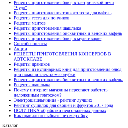
Рецепты приготовления блюд в элетрической печи
"Чудо"
Рецепты приготовления тонкого теста для вафель
Рецепты теста для пончиков
Рецепты мантов
Рецепты приготовления шашлыка
Рецепты приготовления бисквитных и венских вафель
Рецепты приготовления блюд в мультиварке
Способы оплаты
Акции
РЕЦЕПТЫ ПРИГОТОВЛЕНИЯ КОНСЕРВОВ В
АВТОКЛАВЕ
Рецепты драников
Рецепты из кулинарных книг для приготовления блюд
при помощи электромясорубки
Рецепты приготовления бисквитных и венских вафель.
Рецепты шашлыка
Почему интернет магазины перестают работать
наложенным платежом?
Электрошашлычница - рейтинг лучших
Рейтинг сушилок для овощей и фруктов 2017 года
ПОЛИТИКА обработки персональных данных
Как правильно выбрать незамерзайку
Каталог