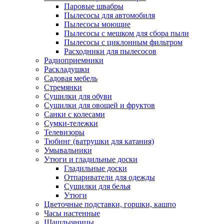
Паровые швабры
Пылесосы для автомобиля
Пылесосы моющие
Пылесосы с мешком для сбора пыли
Пылесосы с циклонным фильтром
Расходники для пылесосов
Радиоприемники
Раскладушки
Садовая мебель
Стремянки
Сушилки для обуви
Сушилки для овощей и фруктов
Санки с колесами
Сумки-тележки
Телевизоры
Тюбинг (ватрушки для катания)
Умывальники
Утюги и гладильные доски
Гладильные доски
Отпариватели для одежды
Сушилки для белья
Утюги
Цветочные подставки, горшки, кашпо
Часы настенные
Шашлычницы