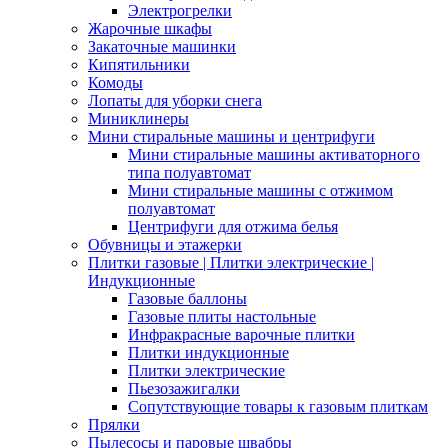
Электрогрелки
Жарочные шкафы
Закаточные машинки
Кипятильники
Комоды
Лопаты для уборки снега
Миниклинеры
Мини стиральные машины и центрифуги
Мини стиральные машины активаторного
типа полуавтомат
Мини стиральные машины с отжимом
полуавтомат
Центрифуги для отжима белья
Обувницы и этажерки
Плитки газовые | Плитки электрические |
Индукционные
Газовые баллоны
Газовые плиты настольные
Инфракрасные варочные плитки
Плитки индукционные
Плитки электрические
Пьезозажигалки
Сопутствующие товары к газовым плиткам
Прялки
Пылесосы и паровые швабры