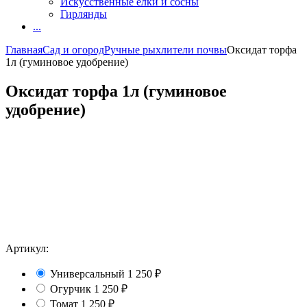
Искусственные елки и сосны
Гирлянды
...
Главная
Сад и огород
Ручные рыхлители почвы
Оксидат торфа
1л (гуминовое удобрение)
Оксидат торфа 1л (гуминовое
удобрение)
Артикул:
Универсальный
1 250
₽
Огурчик
1 250
₽
Томат
1 250
₽