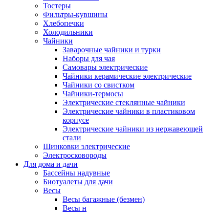
Тостеры
Фильтры-кувшины
Хлебопечки
Холодильники
Чайники
Заварочные чайники и турки
Наборы для чая
Самовары электрические
Чайники керамические электрические
Чайники со свистком
Чайники-термосы
Электрические стеклянные чайники
Электрические чайники в пластиковом
корпусе
Электрические чайники из нержавеющей
стали
Шинковки электрические
Электросковороды
Для дома и дачи
Бассейны надувные
Биотуалеты для дачи
Весы
Весы багажные (безмен)
Весы н