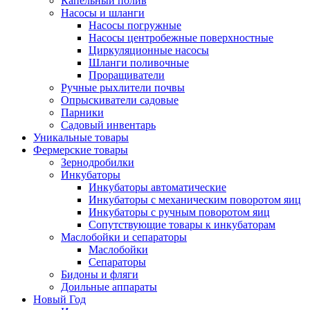
Капельный полив
Насосы и шланги
Насосы погружные
Насосы центробежные поверхностные
Циркуляционные насосы
Шланги поливочные
Проращиватели
Ручные рыхлители почвы
Опрыскиватели садовые
Парники
Садовый инвентарь
Уникальные товары
Фермерские товары
Зернодробилки
Инкубаторы
Инкубаторы автоматические
Инкубаторы с механическим поворотом яиц
Инкубаторы с ручным поворотом яиц
Сопутствующие товары к инкубаторам
Маслобойки и сепараторы
Маслобойки
Сепараторы
Бидоны и фляги
Доильные аппараты
Новый Год