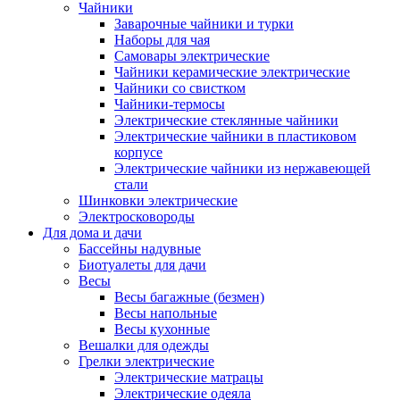
Чайники
Заварочные чайники и турки
Наборы для чая
Самовары электрические
Чайники керамические электрические
Чайники со свистком
Чайники-термосы
Электрические стеклянные чайники
Электрические чайники в пластиковом
корпусе
Электрические чайники из нержавеющей
стали
Шинковки электрические
Электросковороды
Для дома и дачи
Бассейны надувные
Биотуалеты для дачи
Весы
Весы багажные (безмен)
Весы напольные
Весы кухонные
Вешалки для одежды
Грелки электрические
Электрические матрацы
Электрические одеяла