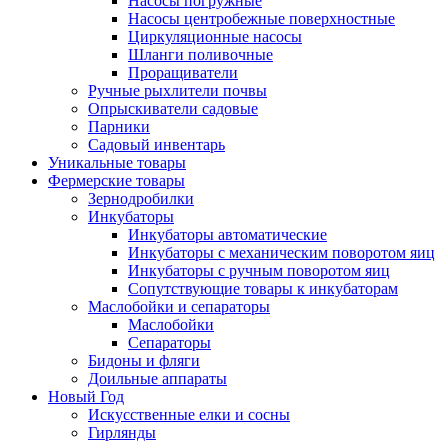
Насосы погружные
Насосы центробежные поверхностные
Циркуляционные насосы
Шланги поливочные
Проращиватели
Ручные рыхлители почвы
Опрыскиватели садовые
Парники
Садовый инвентарь
Уникальные товары
Фермерские товары
Зернодробилки
Инкубаторы
Инкубаторы автоматические
Инкубаторы с механическим поворотом яиц
Инкубаторы с ручным поворотом яиц
Сопутствующие товары к инкубаторам
Маслобойки и сепараторы
Маслобойки
Сепараторы
Бидоны и фляги
Доильные аппараты
Новый Год
Искусственные елки и сосны
Гирлянды