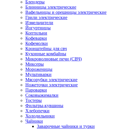
Блендеры
Блинницы электрические
Вафельницы и орешницы электрические
Грили электрические
Измельчители
Йогуртницы
Коптильни
Кофеварки
Кофемолки
Кронштейны для свч
Кухонные комбайны
Микроволновые печи (СВЧ)
Миксеры
Мороженицы
Мультиварки
Мясорубки электрические
Ножеточки электрические
Пароварки
Соковыжималки
Тостеры
Фильтры-кувшины
Хлебопечки
Холодильники
Чайники
Заварочные чайники и турки