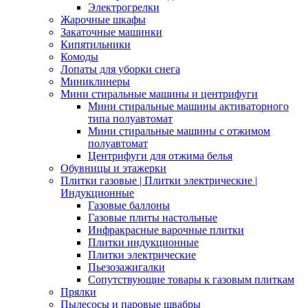
Электрогрелки
Жарочные шкафы
Закаточные машинки
Кипятильники
Комоды
Лопаты для уборки снега
Миниклинеры
Мини стиральные машины и центрифуги
Мини стиральные машины активаторного
типа полуавтомат
Мини стиральные машины с отжимом
полуавтомат
Центрифуги для отжима белья
Обувницы и этажерки
Плитки газовые | Плитки электрические |
Индукционные
Газовые баллоны
Газовые плиты настольные
Инфракрасные варочные плитки
Плитки индукционные
Плитки электрические
Пьезозажигалки
Сопутствующие товары к газовым плиткам
Прялки
Пылесосы и паровые швабры