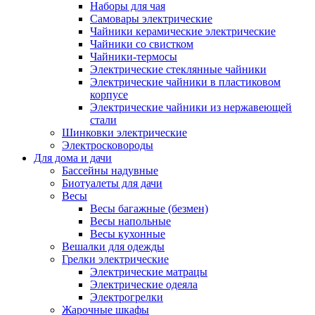
Наборы для чая
Самовары электрические
Чайники керамические электрические
Чайники со свистком
Чайники-термосы
Электрические стеклянные чайники
Электрические чайники в пластиковом
корпусе
Электрические чайники из нержавеющей
стали
Шинковки электрические
Электросковороды
Для дома и дачи
Бассейны надувные
Биотуалеты для дачи
Весы
Весы багажные (безмен)
Весы напольные
Весы кухонные
Вешалки для одежды
Грелки электрические
Электрические матрацы
Электрические одеяла
Электрогрелки
Жарочные шкафы