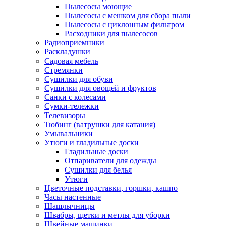
Пылесосы моющие
Пылесосы с мешком для сбора пыли
Пылесосы с циклонным фильтром
Расходники для пылесосов
Радиоприемники
Раскладушки
Садовая мебель
Стремянки
Сушилки для обуви
Сушилки для овощей и фруктов
Санки с колесами
Сумки-тележки
Телевизоры
Тюбинг (ватрушки для катания)
Умывальники
Утюги и гладильные доски
Гладильные доски
Отпариватели для одежды
Сушилки для белья
Утюги
Цветочные подставки, горшки, кашпо
Часы настенные
Шашлычницы
Швабры, щетки и метлы для уборки
Швейные машинки