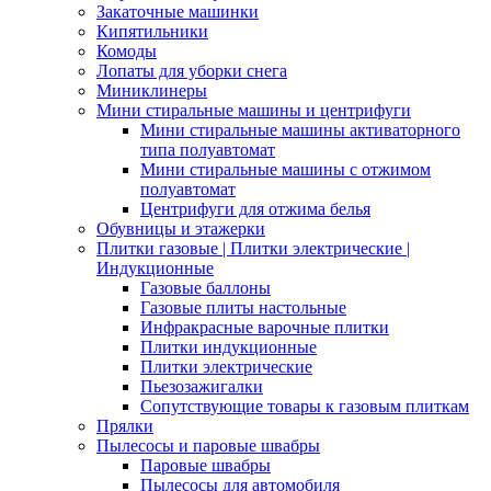
Закаточные машинки
Кипятильники
Комоды
Лопаты для уборки снега
Миниклинеры
Мини стиральные машины и центрифуги
Мини стиральные машины активаторного
типа полуавтомат
Мини стиральные машины с отжимом
полуавтомат
Центрифуги для отжима белья
Обувницы и этажерки
Плитки газовые | Плитки электрические |
Индукционные
Газовые баллоны
Газовые плиты настольные
Инфракрасные варочные плитки
Плитки индукционные
Плитки электрические
Пьезозажигалки
Сопутствующие товары к газовым плиткам
Прялки
Пылесосы и паровые швабры
Паровые швабры
Пылесосы для автомобиля