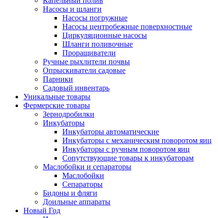
Капельный полив
Насосы и шланги
Насосы погружные
Насосы центробежные поверхностные
Циркуляционные насосы
Шланги поливочные
Проращиватели
Ручные рыхлители почвы
Опрыскиватели садовые
Парники
Садовый инвентарь
Уникальные товары
Фермерские товары
Зернодробилки
Инкубаторы
Инкубаторы автоматические
Инкубаторы с механическим поворотом яиц
Инкубаторы с ручным поворотом яиц
Сопутствующие товары к инкубаторам
Маслобойки и сепараторы
Маслобойки
Сепараторы
Бидоны и фляги
Доильные аппараты
Новый Год