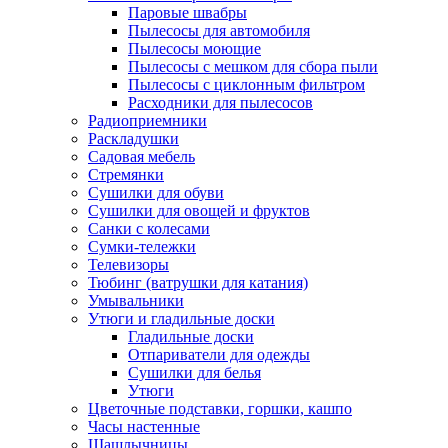
Паровые швабры
Пылесосы для автомобиля
Пылесосы моющие
Пылесосы с мешком для сбора пыли
Пылесосы с циклонным фильтром
Расходники для пылесосов
Радиоприемники
Раскладушки
Садовая мебель
Стремянки
Сушилки для обуви
Сушилки для овощей и фруктов
Санки с колесами
Сумки-тележки
Телевизоры
Тюбинг (ватрушки для катания)
Умывальники
Утюги и гладильные доски
Гладильные доски
Отпариватели для одежды
Сушилки для белья
Утюги
Цветочные подставки, горшки, кашпо
Часы настенные
Шашлычницы