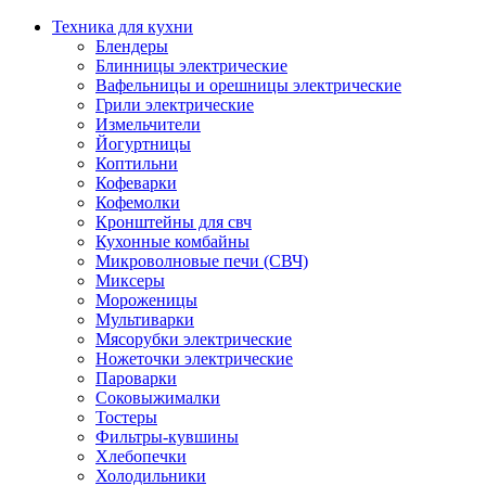
Техника для кухни
Блендеры
Блинницы электрические
Вафельницы и орешницы электрические
Грили электрические
Измельчители
Йогуртницы
Коптильни
Кофеварки
Кофемолки
Кронштейны для свч
Кухонные комбайны
Микроволновые печи (СВЧ)
Миксеры
Мороженицы
Мультиварки
Мясорубки электрические
Ножеточки электрические
Пароварки
Соковыжималки
Тостеры
Фильтры-кувшины
Хлебопечки
Холодильники