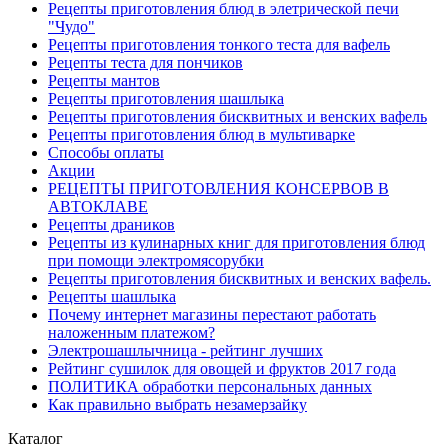
Рецепты приготовления блюд в элетрической печи
"Чудо"
Рецепты приготовления тонкого теста для вафель
Рецепты теста для пончиков
Рецепты мантов
Рецепты приготовления шашлыка
Рецепты приготовления бисквитных и венских вафель
Рецепты приготовления блюд в мультиварке
Способы оплаты
Акции
РЕЦЕПТЫ ПРИГОТОВЛЕНИЯ КОНСЕРВОВ В
АВТОКЛАВЕ
Рецепты драников
Рецепты из кулинарных книг для приготовления блюд
при помощи электромясорубки
Рецепты приготовления бисквитных и венских вафель.
Рецепты шашлыка
Почему интернет магазины перестают работать
наложенным платежом?
Электрошашлычница - рейтинг лучших
Рейтинг сушилок для овощей и фруктов 2017 года
ПОЛИТИКА обработки персональных данных
Как правильно выбрать незамерзайку
Каталог