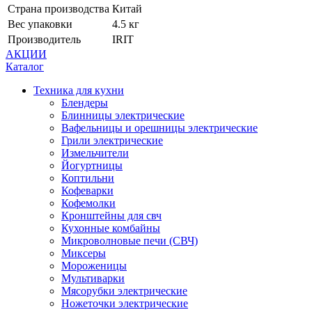
Страна производства
Китай
Вес упаковки
4.5 кг
Производитель
IRIT
АКЦИИ
Каталог
Техника для кухни
Блендеры
Блинницы электрические
Вафельницы и орешницы электрические
Грили электрические
Измельчители
Йогуртницы
Коптильни
Кофеварки
Кофемолки
Кронштейны для свч
Кухонные комбайны
Микроволновые печи (СВЧ)
Миксеры
Мороженицы
Мультиварки
Мясорубки электрические
Ножеточки электрические