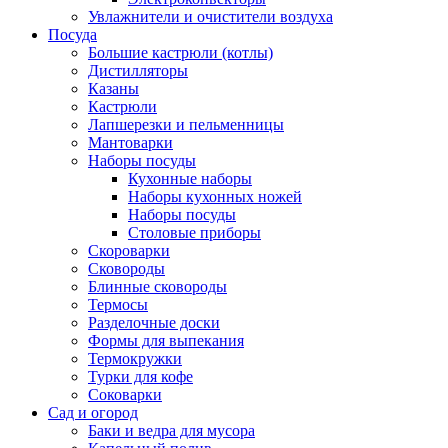
Увлажнители и очистители воздуха
Посуда
Большие кастрюли (котлы)
Дистилляторы
Казаны
Кастрюли
Лапшерезки и пельменницы
Мантоварки
Наборы посуды
Кухонные наборы
Наборы кухонных ножей
Наборы посуды
Столовые приборы
Скороварки
Сковороды
Блинные сковороды
Термосы
Разделочные доски
Формы для выпекания
Термокружки
Турки для кофе
Соковарки
Сад и огород
Баки и ведра для мусора