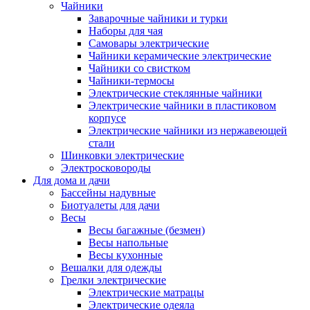
Чайники
Заварочные чайники и турки
Наборы для чая
Самовары электрические
Чайники керамические электрические
Чайники со свистком
Чайники-термосы
Электрические стеклянные чайники
Электрические чайники в пластиковом
корпусе
Электрические чайники из нержавеющей
стали
Шинковки электрические
Электросковороды
Для дома и дачи
Бассейны надувные
Биотуалеты для дачи
Весы
Весы багажные (безмен)
Весы напольные
Весы кухонные
Вешалки для одежды
Грелки электрические
Электрические матрацы
Электрические одеяла