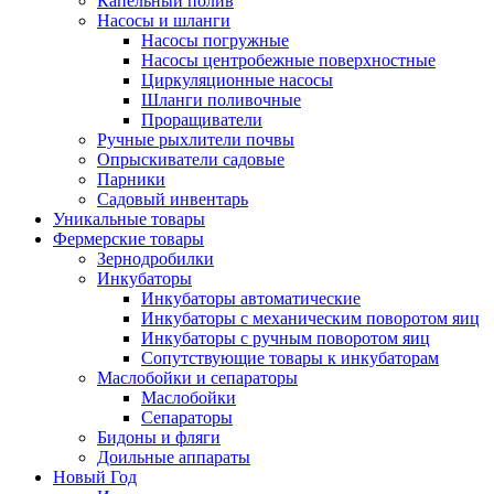
Капельный полив
Насосы и шланги
Насосы погружные
Насосы центробежные поверхностные
Циркуляционные насосы
Шланги поливочные
Проращиватели
Ручные рыхлители почвы
Опрыскиватели садовые
Парники
Садовый инвентарь
Уникальные товары
Фермерские товары
Зернодробилки
Инкубаторы
Инкубаторы автоматические
Инкубаторы с механическим поворотом яиц
Инкубаторы с ручным поворотом яиц
Сопутствующие товары к инкубаторам
Маслобойки и сепараторы
Маслобойки
Сепараторы
Бидоны и фляги
Доильные аппараты
Новый Год