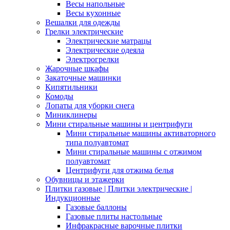
Весы напольные
Весы кухонные
Вешалки для одежды
Грелки электрические
Электрические матрацы
Электрические одеяла
Электрогрелки
Жарочные шкафы
Закаточные машинки
Кипятильники
Комоды
Лопаты для уборки снега
Миниклинеры
Мини стиральные машины и центрифуги
Мини стиральные машины активаторного
типа полуавтомат
Мини стиральные машины с отжимом
полуавтомат
Центрифуги для отжима белья
Обувницы и этажерки
Плитки газовые | Плитки электрические |
Индукционные
Газовые баллоны
Газовые плиты настольные
Инфракрасные варочные плитки