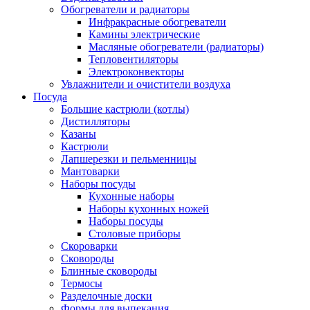
Обогреватели и радиаторы
Инфракрасные обогреватели
Камины электрические
Масляные обогреватели (радиаторы)
Тепловентиляторы
Электроконвекторы
Увлажнители и очистители воздуха
Посуда
Большие кастрюли (котлы)
Дистилляторы
Казаны
Кастрюли
Лапшерезки и пельменницы
Мантоварки
Наборы посуды
Кухонные наборы
Наборы кухонных ножей
Наборы посуды
Столовые приборы
Скороварки
Сковороды
Блинные сковороды
Термосы
Разделочные доски
Формы для выпекания