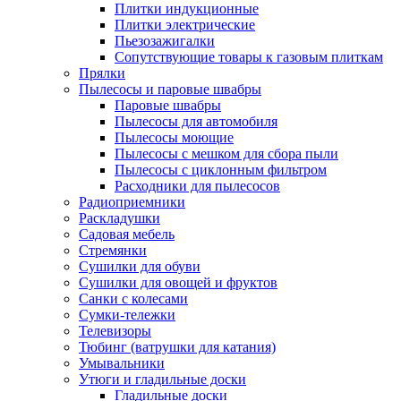
Плитки индукционные
Плитки электрические
Пьезозажигалки
Сопутствующие товары к газовым плиткам
Прялки
Пылесосы и паровые швабры
Паровые швабры
Пылесосы для автомобиля
Пылесосы моющие
Пылесосы с мешком для сбора пыли
Пылесосы с циклонным фильтром
Расходники для пылесосов
Радиоприемники
Раскладушки
Садовая мебель
Стремянки
Сушилки для обуви
Сушилки для овощей и фруктов
Санки с колесами
Сумки-тележки
Телевизоры
Тюбинг (ватрушки для катания)
Умывальники
Утюги и гладильные доски
Гладильные доски