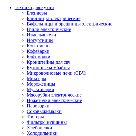
Техника для кухни
Блендеры
Блинницы электрические
Вафельницы и орешницы электрические
Грили электрические
Измельчители
Йогуртницы
Коптильни
Кофеварки
Кофемолки
Кронштейны для свч
Кухонные комбайны
Микроволновые печи (СВЧ)
Миксеры
Мороженицы
Мультиварки
Мясорубки электрические
Ножеточки электрические
Пароварки
Соковыжималки
Тостеры
Фильтры-кувшины
Хлебопечки
Холодильники