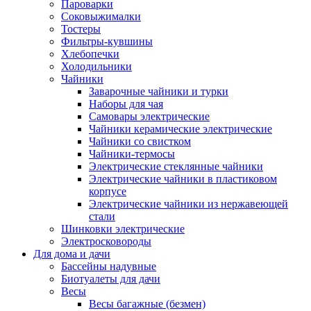
Пароварки
Соковыжималки
Тостеры
Фильтры-кувшины
Хлебопечки
Холодильники
Чайники
Заварочные чайники и турки
Наборы для чая
Самовары электрические
Чайники керамические электрические
Чайники со свистком
Чайники-термосы
Электрические стеклянные чайники
Электрические чайники в пластиковом
корпусе
Электрические чайники из нержавеющей
стали
Шинковки электрические
Электросковороды
Для дома и дачи
Бассейны надувные
Биотуалеты для дачи
Весы
Весы багажные (безмен)