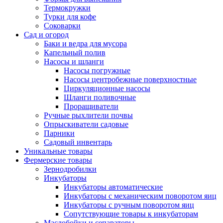
Термокружки
Турки для кофе
Соковарки
Сад и огород
Баки и ведра для мусора
Капельный полив
Насосы и шланги
Насосы погружные
Насосы центробежные поверхностные
Циркуляционные насосы
Шланги поливочные
Проращиватели
Ручные рыхлители почвы
Опрыскиватели садовые
Парники
Садовый инвентарь
Уникальные товары
Фермерские товары
Зернодробилки
Инкубаторы
Инкубаторы автоматические
Инкубаторы с механическим поворотом яиц
Инкубаторы с ручным поворотом яиц
Сопутствующие товары к инкубаторам
Маслобойки и сепараторы