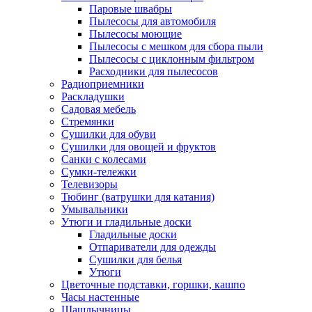
Паровые швабры
Пылесосы для автомобиля
Пылесосы моющие
Пылесосы с мешком для сбора пыли
Пылесосы с циклонным фильтром
Расходники для пылесосов
Радиоприемники
Раскладушки
Садовая мебель
Стремянки
Сушилки для обуви
Сушилки для овощей и фруктов
Санки с колесами
Сумки-тележки
Телевизоры
Тюбинг (ватрушки для катания)
Умывальники
Утюги и гладильные доски
Гладильные доски
Отпариватели для одежды
Сушилки для белья
Утюги
Цветочные подставки, горшки, кашпо
Часы настенные
Шашлычницы