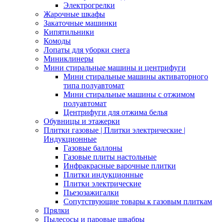
Электрогрелки
Жарочные шкафы
Закаточные машинки
Кипятильники
Комоды
Лопаты для уборки снега
Миниклинеры
Мини стиральные машины и центрифуги
Мини стиральные машины активаторного
типа полуавтомат
Мини стиральные машины с отжимом
полуавтомат
Центрифуги для отжима белья
Обувницы и этажерки
Плитки газовые | Плитки электрические |
Индукционные
Газовые баллоны
Газовые плиты настольные
Инфракрасные варочные плитки
Плитки индукционные
Плитки электрические
Пьезозажигалки
Сопутствующие товары к газовым плиткам
Прялки
Пылесосы и паровые швабры