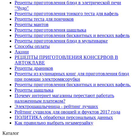
Рецепты приготовления блюд в элетрической печи
"Чудо"
Рецепты приготовления тонкого теста для вафель
Рецепты теста для пончиков
Рецепты мантов
Рецепты приготовления шашлыка
Рецепты приготовления бисквитных и венских вафель
Рецепты приготовления блюд в мультиварке
Способы оплаты
Акции
РЕЦЕПТЫ ПРИГОТОВЛЕНИЯ КОНСЕРВОВ В
АВТОКЛАВЕ
Рецепты драников
Рецепты из кулинарных книг для приготовления блюд
при помощи электромясорубки
Рецепты приготовления бисквитных и венских вафель.
Рецепты шашлыка
Почему интернет магазины перестают работать
наложенным платежом?
Электрошашлычница - рейтинг лучших
Рейтинг сушилок для овощей и фруктов 2017 года
ПОЛИТИКА обработки персональных данных
Как правильно выбрать незамерзайку
Каталог