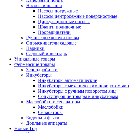
Капельный полив
Насосы и шланги
Насосы погружные
Насосы центробежные поверхностные
Циркуляционные насосы
Шланги поливочные
Проращиватели
Ручные рыхлители почвы
Опрыскиватели садовые
Парники
Садовый инвентарь
Уникальные товары
Фермерские товары
Зернодробилки
Инкубаторы
Инкубаторы автоматические
Инкубаторы с механическим поворотом яиц
Инкубаторы с ручным поворотом яиц
Сопутствующие товары к инкубаторам
Маслобойки и сепараторы
Маслобойки
Сепараторы
Бидоны и фляги
Доильные аппараты
Новый Год