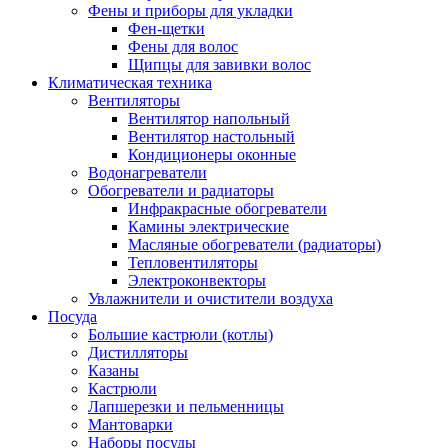
Фены и приборы для укладки
Фен-щетки
Фены для волос
Щипцы для завивки волос
Климатическая техника
Вентиляторы
Вентилятор напольный
Вентилятор настольный
Кондиционеры оконные
Водонагреватели
Обогреватели и радиаторы
Инфракрасные обогреватели
Камины электрические
Масляные обогреватели (радиаторы)
Тепловентиляторы
Электроконвекторы
Увлажнители и очистители воздуха
Посуда
Большие кастрюли (котлы)
Дистилляторы
Казаны
Кастрюли
Лапшерезки и пельменницы
Мантоварки
Наборы посуды