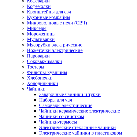
Кофеварки
Кофемолки
Кронштейны для свч
Кухонные комбайны
Микроволновые печи (СВЧ)
Миксеры
Мороженицы
Мультиварки
Мясорубки электрические
Ножеточки электрические
Пароварки
Соковыжималки
Тостеры
Фильтры-кувшины
Хлебопечки
Холодильники
Чайники
Заварочные чайники и турки
Наборы для чая
Самовары электрические
Чайники керамические электрические
Чайники со свистком
Чайники-термосы
Электрические стеклянные чайники
Электрические чайники в пластиковом