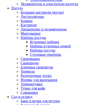
Увлажнители и очистители воздуха
Посуда
Большие кастрюли (котлы)
Дистилляторы
Казаны
Кастрюли
Лапшерезки и пельменницы
Мантоварки
Наборы посуды
Кухонные наборы
Наборы кухонных ножей
Наборы посуды
Столовые приборы
Скороварки
Сковороды
Блинные сковороды
Термосы
Разделочные доски
Формы для выпекания
Термокружки
Турки для кофе
Соковарки
Сад и огород
Баки и ведра для мусора