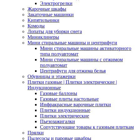
Электрогрелки
Жарочные шкафы
Закаточные машинки
Кипятильники
Комоды
Лопаты для уборки снега
Миниклинеры
Мини стиральные машины и центрифуги
Мини стиральные машины активаторного
типа полуавтомат
Мини стиральные машины с отжимом
полуавтомат
Центрифуги для отжима белья
Обувницы и этажерки
Плитки газовые | Плитки электрические |
Индукционные
Газовые баллоны
Газовые плиты настольные
Инфракрасные варочные плитки
Плитки индукционные
Плитки электрические
Пьезозажигалки
Сопутствующие товары к газовым плиткам
Прялки
Пылесосы и паровые швабры