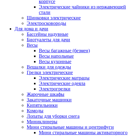
корпусе
Электрические чайники из нержавеющей
стали
Шинковки электрические
Электросковороды
Для дома и дачи
Бассейны надувные
Биотуалеты для дачи
Весы
Весы багажные (безмен)
Весы напольные
Весы кухонные
Вешалки для одежды
Грелки электрические
Электрические матрацы
Электрические одеяла
Электрогрелки
Жарочные шкафы
Закаточные машинки
Кипятильники
Комоды
Лопаты для уборки снега
Миниклинеры
Мини стиральные машины и центрифуги
Мини стиральные машины активаторного