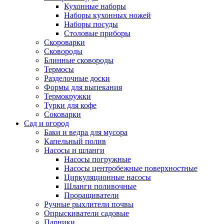
Кухонные наборы
Наборы кухонных ножей
Наборы посуды
Столовые приборы
Скороварки
Сковороды
Блинные сковороды
Термосы
Разделочные доски
Формы для выпекания
Термокружки
Турки для кофе
Соковарки
Сад и огород
Баки и ведра для мусора
Капельный полив
Насосы и шланги
Насосы погружные
Насосы центробежные поверхностные
Циркуляционные насосы
Шланги поливочные
Проращиватели
Ручные рыхлители почвы
Опрыскиватели садовые
Парники