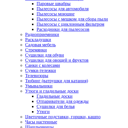
Паровые швабры
Пылесосы для автомобиля
Пылесосы моющие
Пылесосы с мешком для сбора пыли
Пылесосы с циклонным фильтром
Расходники для пылесосов
Радиоприемники
Раскладушки
Садовая мебель
Стремянки
Сушилки для обуви
Сушилки для овощей и фруктов
Санки с колесами
Сумки-тележки
Телевизоры
Тюбинг (ватрушки для катания)
Умывальники
Утюги и гладильные доски
Гладильные доски
Отпариватели для одежды
Сушилки для белья
Утюги
Цветочные подставки, горшки, кашпо
Часы настенные
Шашлычницы