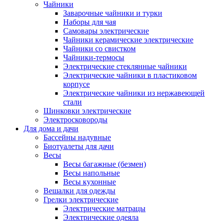
Чайники
Заварочные чайники и турки
Наборы для чая
Самовары электрические
Чайники керамические электрические
Чайники со свистком
Чайники-термосы
Электрические стеклянные чайники
Электрические чайники в пластиковом
корпусе
Электрические чайники из нержавеющей
стали
Шинковки электрические
Электросковороды
Для дома и дачи
Бассейны надувные
Биотуалеты для дачи
Весы
Весы багажные (безмен)
Весы напольные
Весы кухонные
Вешалки для одежды
Грелки электрические
Электрические матрацы
Электрические одеяла