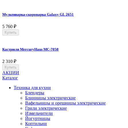
Мультиварка-скороварка Galaxy GL 2651
5 760
₽
Купить
Кастрюля MercuryHaus MC-7058
2 310
₽
Купить
АКЦИИ
Каталог
Техника для кухни
Блендеры
Блинницы электрические
Вафельницы и орешницы электрические
Грили электрические
Измельчители
Йогуртницы
Коптильни