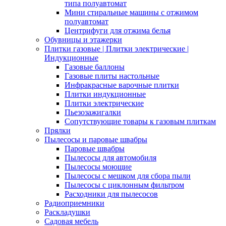
типа полуавтомат
Мини стиральные машины с отжимом
полуавтомат
Центрифуги для отжима белья
Обувницы и этажерки
Плитки газовые | Плитки электрические |
Индукционные
Газовые баллоны
Газовые плиты настольные
Инфракрасные варочные плитки
Плитки индукционные
Плитки электрические
Пьезозажигалки
Сопутствующие товары к газовым плиткам
Прялки
Пылесосы и паровые швабры
Паровые швабры
Пылесосы для автомобиля
Пылесосы моющие
Пылесосы с мешком для сбора пыли
Пылесосы с циклонным фильтром
Расходники для пылесосов
Радиоприемники
Раскладушки
Садовая мебель