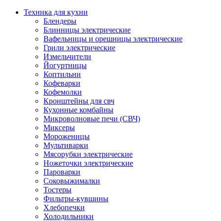
Техника для кухни
Блендеры
Блинницы электрические
Вафельницы и орешницы электрические
Грили электрические
Измельчители
Йогуртницы
Коптильни
Кофеварки
Кофемолки
Кронштейны для свч
Кухонные комбайны
Микроволновые печи (СВЧ)
Миксеры
Мороженицы
Мультиварки
Мясорубки электрические
Ножеточки электрические
Пароварки
Соковыжималки
Тостеры
Фильтры-кувшины
Хлебопечки
Холодильники