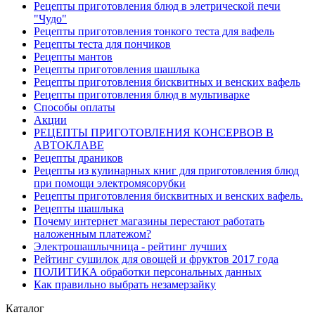
Рецепты приготовления блюд в элетрической печи
"Чудо"
Рецепты приготовления тонкого теста для вафель
Рецепты теста для пончиков
Рецепты мантов
Рецепты приготовления шашлыка
Рецепты приготовления бисквитных и венских вафель
Рецепты приготовления блюд в мультиварке
Способы оплаты
Акции
РЕЦЕПТЫ ПРИГОТОВЛЕНИЯ КОНСЕРВОВ В
АВТОКЛАВЕ
Рецепты драников
Рецепты из кулинарных книг для приготовления блюд
при помощи электромясорубки
Рецепты приготовления бисквитных и венских вафель.
Рецепты шашлыка
Почему интернет магазины перестают работать
наложенным платежом?
Электрошашлычница - рейтинг лучших
Рейтинг сушилок для овощей и фруктов 2017 года
ПОЛИТИКА обработки персональных данных
Как правильно выбрать незамерзайку
Каталог