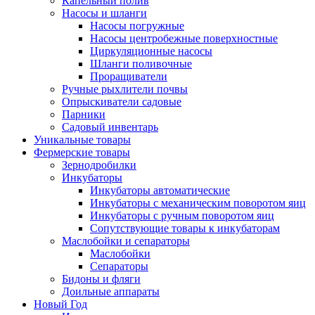
Капельный полив
Насосы и шланги
Насосы погружные
Насосы центробежные поверхностные
Циркуляционные насосы
Шланги поливочные
Проращиватели
Ручные рыхлители почвы
Опрыскиватели садовые
Парники
Садовый инвентарь
Уникальные товары
Фермерские товары
Зернодробилки
Инкубаторы
Инкубаторы автоматические
Инкубаторы с механическим поворотом яиц
Инкубаторы с ручным поворотом яиц
Сопутствующие товары к инкубаторам
Маслобойки и сепараторы
Маслобойки
Сепараторы
Бидоны и фляги
Доильные аппараты
Новый Год