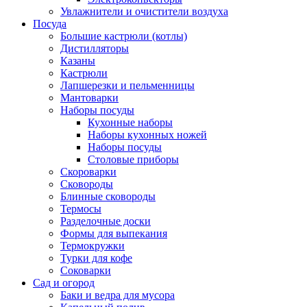
Увлажнители и очистители воздуха
Посуда
Большие кастрюли (котлы)
Дистилляторы
Казаны
Кастрюли
Лапшерезки и пельменницы
Мантоварки
Наборы посуды
Кухонные наборы
Наборы кухонных ножей
Наборы посуды
Столовые приборы
Скороварки
Сковороды
Блинные сковороды
Термосы
Разделочные доски
Формы для выпекания
Термокружки
Турки для кофе
Соковарки
Сад и огород
Баки и ведра для мусора