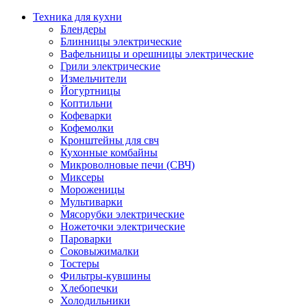
Техника для кухни
Блендеры
Блинницы электрические
Вафельницы и орешницы электрические
Грили электрические
Измельчители
Йогуртницы
Коптильни
Кофеварки
Кофемолки
Кронштейны для свч
Кухонные комбайны
Микроволновые печи (СВЧ)
Миксеры
Мороженицы
Мультиварки
Мясорубки электрические
Ножеточки электрические
Пароварки
Соковыжималки
Тостеры
Фильтры-кувшины
Хлебопечки
Холодильники