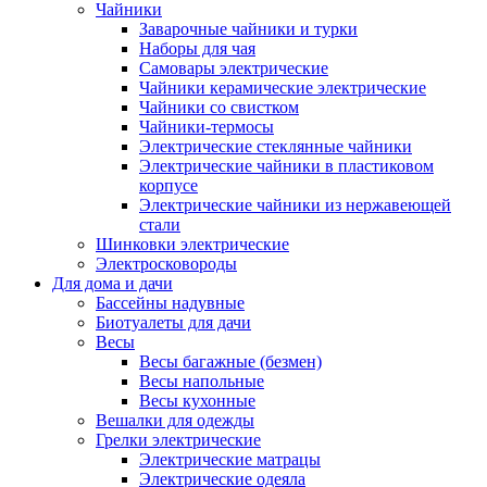
Чайники
Заварочные чайники и турки
Наборы для чая
Самовары электрические
Чайники керамические электрические
Чайники со свистком
Чайники-термосы
Электрические стеклянные чайники
Электрические чайники в пластиковом
корпусе
Электрические чайники из нержавеющей
стали
Шинковки электрические
Электросковороды
Для дома и дачи
Бассейны надувные
Биотуалеты для дачи
Весы
Весы багажные (безмен)
Весы напольные
Весы кухонные
Вешалки для одежды
Грелки электрические
Электрические матрацы
Электрические одеяла