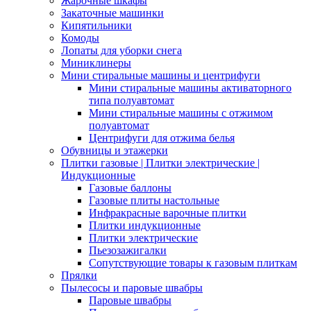
Жарочные шкафы
Закаточные машинки
Кипятильники
Комоды
Лопаты для уборки снега
Миниклинеры
Мини стиральные машины и центрифуги
Мини стиральные машины активаторного
типа полуавтомат
Мини стиральные машины с отжимом
полуавтомат
Центрифуги для отжима белья
Обувницы и этажерки
Плитки газовые | Плитки электрические |
Индукционные
Газовые баллоны
Газовые плиты настольные
Инфракрасные варочные плитки
Плитки индукционные
Плитки электрические
Пьезозажигалки
Сопутствующие товары к газовым плиткам
Прялки
Пылесосы и паровые швабры
Паровые швабры