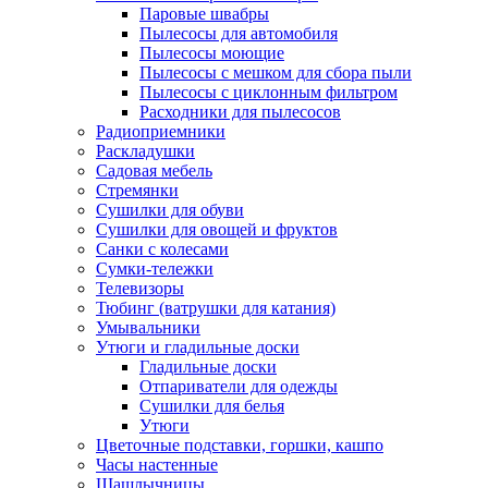
Паровые швабры
Пылесосы для автомобиля
Пылесосы моющие
Пылесосы с мешком для сбора пыли
Пылесосы с циклонным фильтром
Расходники для пылесосов
Радиоприемники
Раскладушки
Садовая мебель
Стремянки
Сушилки для обуви
Сушилки для овощей и фруктов
Санки с колесами
Сумки-тележки
Телевизоры
Тюбинг (ватрушки для катания)
Умывальники
Утюги и гладильные доски
Гладильные доски
Отпариватели для одежды
Сушилки для белья
Утюги
Цветочные подставки, горшки, кашпо
Часы настенные
Шашлычницы