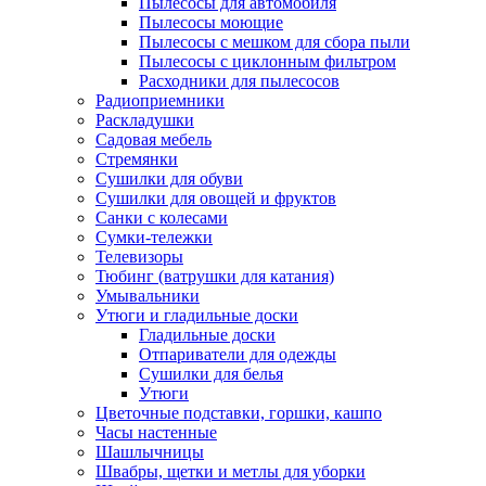
Пылесосы для автомобиля
Пылесосы моющие
Пылесосы с мешком для сбора пыли
Пылесосы с циклонным фильтром
Расходники для пылесосов
Радиоприемники
Раскладушки
Садовая мебель
Стремянки
Сушилки для обуви
Сушилки для овощей и фруктов
Санки с колесами
Сумки-тележки
Телевизоры
Тюбинг (ватрушки для катания)
Умывальники
Утюги и гладильные доски
Гладильные доски
Отпариватели для одежды
Сушилки для белья
Утюги
Цветочные подставки, горшки, кашпо
Часы настенные
Шашлычницы
Швабры, щетки и метлы для уборки