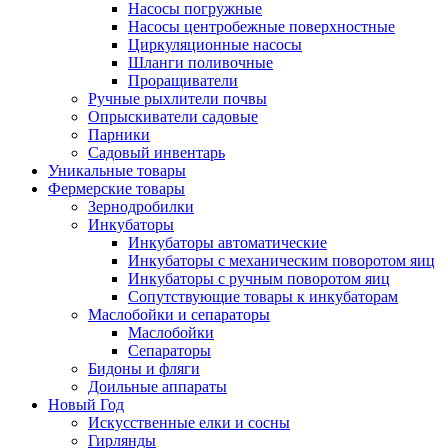
Насосы погружные
Насосы центробежные поверхностные
Циркуляционные насосы
Шланги поливочные
Проращиватели
Ручные рыхлители почвы
Опрыскиватели садовые
Парники
Садовый инвентарь
Уникальные товары
Фермерские товары
Зернодробилки
Инкубаторы
Инкубаторы автоматические
Инкубаторы с механическим поворотом яиц
Инкубаторы с ручным поворотом яиц
Сопутствующие товары к инкубаторам
Маслобойки и сепараторы
Маслобойки
Сепараторы
Бидоны и фляги
Доильные аппараты
Новый Год
Искусственные елки и сосны
Гирлянды