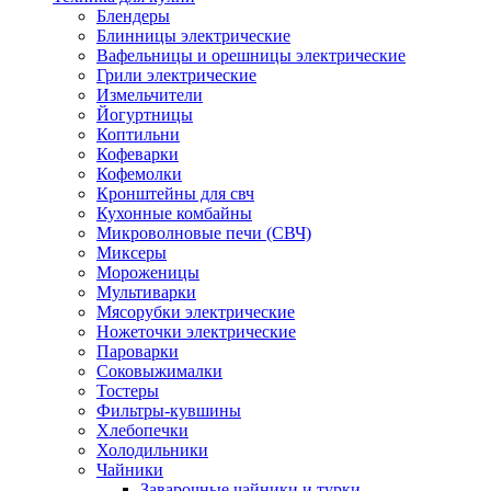
Блендеры
Блинницы электрические
Вафельницы и орешницы электрические
Грили электрические
Измельчители
Йогуртницы
Коптильни
Кофеварки
Кофемолки
Кронштейны для свч
Кухонные комбайны
Микроволновые печи (СВЧ)
Миксеры
Мороженицы
Мультиварки
Мясорубки электрические
Ножеточки электрические
Пароварки
Соковыжималки
Тостеры
Фильтры-кувшины
Хлебопечки
Холодильники
Чайники
Заварочные чайники и турки