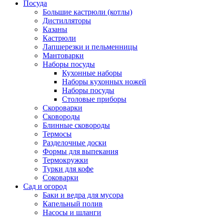
Посуда
Большие кастрюли (котлы)
Дистилляторы
Казаны
Кастрюли
Лапшерезки и пельменницы
Мантоварки
Наборы посуды
Кухонные наборы
Наборы кухонных ножей
Наборы посуды
Столовые приборы
Скороварки
Сковороды
Блинные сковороды
Термосы
Разделочные доски
Формы для выпекания
Термокружки
Турки для кофе
Соковарки
Сад и огород
Баки и ведра для мусора
Капельный полив
Насосы и шланги