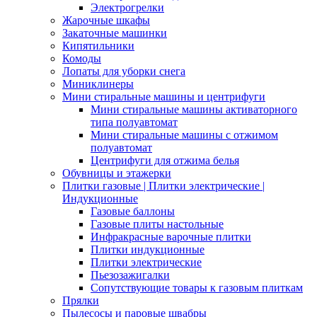
Электрогрелки
Жарочные шкафы
Закаточные машинки
Кипятильники
Комоды
Лопаты для уборки снега
Миниклинеры
Мини стиральные машины и центрифуги
Мини стиральные машины активаторного
типа полуавтомат
Мини стиральные машины с отжимом
полуавтомат
Центрифуги для отжима белья
Обувницы и этажерки
Плитки газовые | Плитки электрические |
Индукционные
Газовые баллоны
Газовые плиты настольные
Инфракрасные варочные плитки
Плитки индукционные
Плитки электрические
Пьезозажигалки
Сопутствующие товары к газовым плиткам
Прялки
Пылесосы и паровые швабры