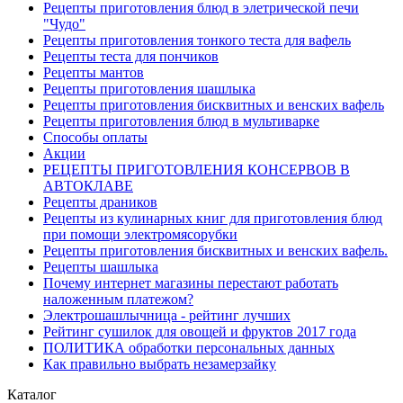
Рецепты приготовления блюд в элетрической печи
"Чудо"
Рецепты приготовления тонкого теста для вафель
Рецепты теста для пончиков
Рецепты мантов
Рецепты приготовления шашлыка
Рецепты приготовления бисквитных и венских вафель
Рецепты приготовления блюд в мультиварке
Способы оплаты
Акции
РЕЦЕПТЫ ПРИГОТОВЛЕНИЯ КОНСЕРВОВ В
АВТОКЛАВЕ
Рецепты драников
Рецепты из кулинарных книг для приготовления блюд
при помощи электромясорубки
Рецепты приготовления бисквитных и венских вафель.
Рецепты шашлыка
Почему интернет магазины перестают работать
наложенным платежом?
Электрошашлычница - рейтинг лучших
Рейтинг сушилок для овощей и фруктов 2017 года
ПОЛИТИКА обработки персональных данных
Как правильно выбрать незамерзайку
Каталог