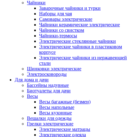
Чайники
Заварочные чайники и турки
Наборы для чая
Самовары электрические
Чайники керамические электрические
Чайники со свистком
Чайники-термосы
Электрические стеклянные чайники
Электрические чайники в пластиковом
корпусе
Электрические чайники из нержавеющей
стали
Шинковки электрические
Электросковороды
Для дома и дачи
Бассейны надувные
Биотуалеты для дачи
Весы
Весы багажные (безмен)
Весы напольные
Весы кухонные
Вешалки для одежды
Грелки электрические
Электрические матрацы
Электрические одеяла