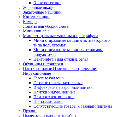
Электрогрелки
Жарочные шкафы
Закаточные машинки
Кипятильники
Комоды
Лопаты для уборки снега
Миниклинеры
Мини стиральные машины и центрифуги
Мини стиральные машины активаторного
типа полуавтомат
Мини стиральные машины с отжимом
полуавтомат
Центрифуги для отжима белья
Обувницы и этажерки
Плитки газовые | Плитки электрические |
Индукционные
Газовые баллоны
Газовые плиты настольные
Инфракрасные варочные плитки
Плитки индукционные
Плитки электрические
Пьезозажигалки
Сопутствующие товары к газовым плиткам
Прялки
Пылесосы и паровые швабры