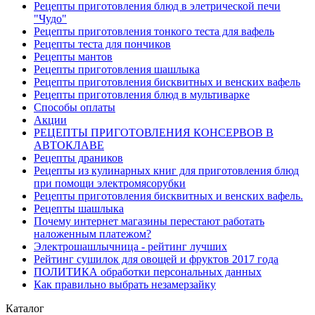
Рецепты приготовления блюд в элетрической печи
"Чудо"
Рецепты приготовления тонкого теста для вафель
Рецепты теста для пончиков
Рецепты мантов
Рецепты приготовления шашлыка
Рецепты приготовления бисквитных и венских вафель
Рецепты приготовления блюд в мультиварке
Способы оплаты
Акции
РЕЦЕПТЫ ПРИГОТОВЛЕНИЯ КОНСЕРВОВ В
АВТОКЛАВЕ
Рецепты драников
Рецепты из кулинарных книг для приготовления блюд
при помощи электромясорубки
Рецепты приготовления бисквитных и венских вафель.
Рецепты шашлыка
Почему интернет магазины перестают работать
наложенным платежом?
Электрошашлычница - рейтинг лучших
Рейтинг сушилок для овощей и фруктов 2017 года
ПОЛИТИКА обработки персональных данных
Как правильно выбрать незамерзайку
Каталог