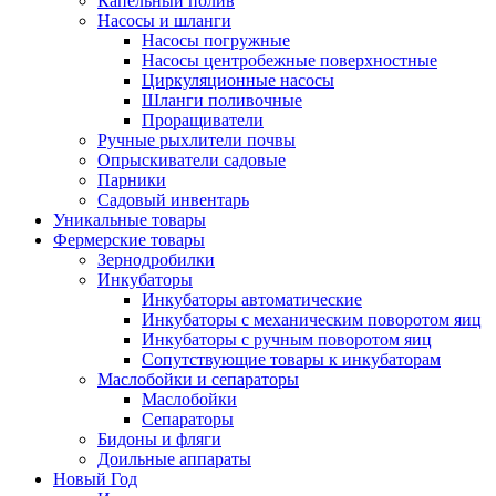
Капельный полив
Насосы и шланги
Насосы погружные
Насосы центробежные поверхностные
Циркуляционные насосы
Шланги поливочные
Проращиватели
Ручные рыхлители почвы
Опрыскиватели садовые
Парники
Садовый инвентарь
Уникальные товары
Фермерские товары
Зернодробилки
Инкубаторы
Инкубаторы автоматические
Инкубаторы с механическим поворотом яиц
Инкубаторы с ручным поворотом яиц
Сопутствующие товары к инкубаторам
Маслобойки и сепараторы
Маслобойки
Сепараторы
Бидоны и фляги
Доильные аппараты
Новый Год