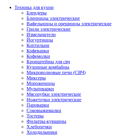
Техника для кухни
Блендеры
Блинницы электрические
Вафельницы и орешницы электрические
Грили электрические
Измельчители
Йогуртницы
Коптильни
Кофеварки
Кофемолки
Кронштейны для свч
Кухонные комбайны
Микроволновые печи (СВЧ)
Миксеры
Мороженицы
Мультиварки
Мясорубки электрические
Ножеточки электрические
Пароварки
Соковыжималки
Тостеры
Фильтры-кувшины
Хлебопечки
Холодильники