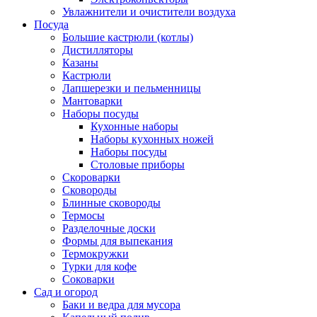
Увлажнители и очистители воздуха
Посуда
Большие кастрюли (котлы)
Дистилляторы
Казаны
Кастрюли
Лапшерезки и пельменницы
Мантоварки
Наборы посуды
Кухонные наборы
Наборы кухонных ножей
Наборы посуды
Столовые приборы
Скороварки
Сковороды
Блинные сковороды
Термосы
Разделочные доски
Формы для выпекания
Термокружки
Турки для кофе
Соковарки
Сад и огород
Баки и ведра для мусора