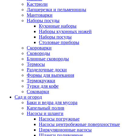
Кастрюли
Лапшерезки и пельменницы
Мантоварки
Наборы посуды
Кухонные наборы
Наборы кухонных ножей
Наборы посуды
Столовые приборы
Скороварки
Сковороды
Блинные сковороды
Термосы
Разделочные доски
Формы для выпекания
Термокружки
Турки для кофе
Соковарки
Сад и огород
Баки и ведра для мусора
Капельный полив
Насосы и шланги
Насосы погружные
Насосы центробежные поверхностные
Циркуляционные насосы
Шланги поливочные