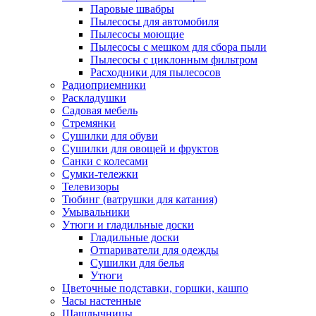
Паровые швабры
Пылесосы для автомобиля
Пылесосы моющие
Пылесосы с мешком для сбора пыли
Пылесосы с циклонным фильтром
Расходники для пылесосов
Радиоприемники
Раскладушки
Садовая мебель
Стремянки
Сушилки для обуви
Сушилки для овощей и фруктов
Санки с колесами
Сумки-тележки
Телевизоры
Тюбинг (ватрушки для катания)
Умывальники
Утюги и гладильные доски
Гладильные доски
Отпариватели для одежды
Сушилки для белья
Утюги
Цветочные подставки, горшки, кашпо
Часы настенные
Шашлычницы