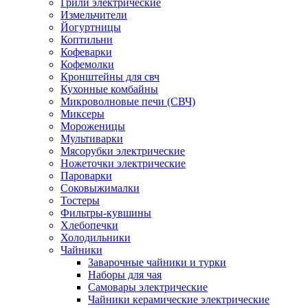
Грили электрические
Измельчители
Йогуртницы
Коптильни
Кофеварки
Кофемолки
Кронштейны для свч
Кухонные комбайны
Микроволновые печи (СВЧ)
Миксеры
Мороженицы
Мультиварки
Мясорубки электрические
Ножеточки электрические
Пароварки
Соковыжималки
Тостеры
Фильтры-кувшины
Хлебопечки
Холодильники
Чайники
Заварочные чайники и турки
Наборы для чая
Самовары электрические
Чайники керамические электрические