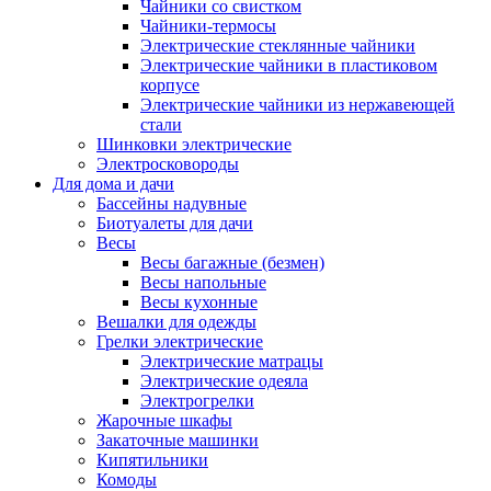
Чайники со свистком
Чайники-термосы
Электрические стеклянные чайники
Электрические чайники в пластиковом
корпусе
Электрические чайники из нержавеющей
стали
Шинковки электрические
Электросковороды
Для дома и дачи
Бассейны надувные
Биотуалеты для дачи
Весы
Весы багажные (безмен)
Весы напольные
Весы кухонные
Вешалки для одежды
Грелки электрические
Электрические матрацы
Электрические одеяла
Электрогрелки
Жарочные шкафы
Закаточные машинки
Кипятильники
Комоды