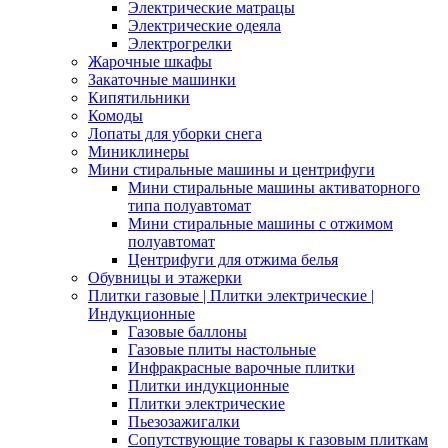
Электрические матрацы
Электрические одеяла
Электрогрелки
Жарочные шкафы
Закаточные машинки
Кипятильники
Комоды
Лопаты для уборки снега
Миниклинеры
Мини стиральные машины и центрифуги
Мини стиральные машины активаторного
типа полуавтомат
Мини стиральные машины с отжимом
полуавтомат
Центрифуги для отжима белья
Обувницы и этажерки
Плитки газовые | Плитки электрические |
Индукционные
Газовые баллоны
Газовые плиты настольные
Инфракрасные варочные плитки
Плитки индукционные
Плитки электрические
Пьезозажигалки
Сопутствующие товары к газовым плиткам