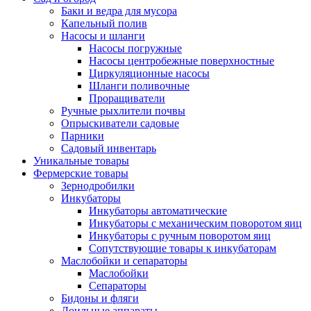
Баки и ведра для мусора
Капельный полив
Насосы и шланги
Насосы погружные
Насосы центробежные поверхностные
Циркуляционные насосы
Шланги поливочные
Проращиватели
Ручные рыхлители почвы
Опрыскиватели садовые
Парники
Садовый инвентарь
Уникальные товары
Фермерские товары
Зернодробилки
Инкубаторы
Инкубаторы автоматические
Инкубаторы с механическим поворотом яиц
Инкубаторы с ручным поворотом яиц
Сопутствующие товары к инкубаторам
Маслобойки и сепараторы
Маслобойки
Сепараторы
Бидоны и фляги
Доильные аппараты