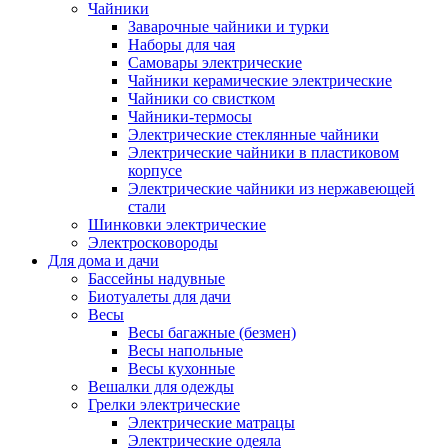
Чайники
Заварочные чайники и турки
Наборы для чая
Самовары электрические
Чайники керамические электрические
Чайники со свистком
Чайники-термосы
Электрические стеклянные чайники
Электрические чайники в пластиковом
корпусе
Электрические чайники из нержавеющей
стали
Шинковки электрические
Электросковороды
Для дома и дачи
Бассейны надувные
Биотуалеты для дачи
Весы
Весы багажные (безмен)
Весы напольные
Весы кухонные
Вешалки для одежды
Грелки электрические
Электрические матрацы
Электрические одеяла