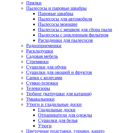
Прялки
Пылесосы и паровые швабры
Паровые швабры
Пылесосы для автомобиля
Пылесосы моющие
Пылесосы с мешком для сбора пыли
Пылесосы с циклонным фильтром
Расходники для пылесосов
Радиоприемники
Раскладушки
Садовая мебель
Стремянки
Сушилки для обуви
Сушилки для овощей и фруктов
Санки с колесами
Сумки-тележки
Телевизоры
Тюбинг (ватрушки для катания)
Умывальники
Утюги и гладильные доски
Гладильные доски
Отпариватели для одежды
Сушилки для белья
Утюги
Цветочные подставки, горшки, кашпо