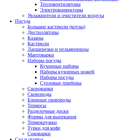
Тепловентиляторы
Электроконвекторы
Увлажнители и очистители воздуха
Посуда
Большие кастрюли (котлы)
Дистилляторы
Казаны
Кастрюли
Лапшерезки и пельменницы
Мантоварки
Наборы посуды
Кухонные наборы
Наборы кухонных ножей
Наборы посуды
Столовые приборы
Скороварки
Сковороды
Блинные сковороды
Термосы
Разделочные доски
Формы для выпекания
Термокружки
Турки для кофе
Соковарки
Сад и огород