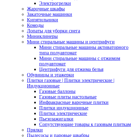
Электрогрелки
Жарочные шкафы
Закаточные машинки
Кипятильники
Комоды
Лопаты для уборки снега
Миниклинеры
Мини стиральные машины и центрифуги
Мини стиральные машины активаторного
типа полуавтомат
Мини стиральные машины с отжимом
полуавтомат
Центрифуги для отжима белья
Обувницы и этажерки
Плитки газовые | Плитки электрические |
Индукционные
Газовые баллоны
Газовые плиты настольные
Инфракрасные варочные плитки
Плитки индукционные
Плитки электрические
Пьезозажигалки
Сопутствующие товары к газовым плиткам
Прялки
Пылесосы и паровые швабры