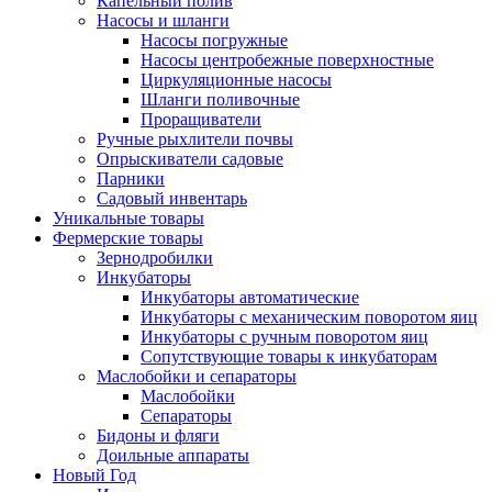
Капельный полив
Насосы и шланги
Насосы погружные
Насосы центробежные поверхностные
Циркуляционные насосы
Шланги поливочные
Проращиватели
Ручные рыхлители почвы
Опрыскиватели садовые
Парники
Садовый инвентарь
Уникальные товары
Фермерские товары
Зернодробилки
Инкубаторы
Инкубаторы автоматические
Инкубаторы с механическим поворотом яиц
Инкубаторы с ручным поворотом яиц
Сопутствующие товары к инкубаторам
Маслобойки и сепараторы
Маслобойки
Сепараторы
Бидоны и фляги
Доильные аппараты
Новый Год