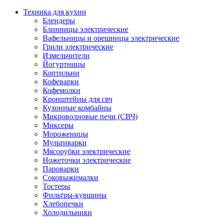
Техника для кухни
Блендеры
Блинницы электрические
Вафельницы и орешницы электрические
Грили электрические
Измельчители
Йогуртницы
Коптильни
Кофеварки
Кофемолки
Кронштейны для свч
Кухонные комбайны
Микроволновые печи (СВЧ)
Миксеры
Мороженицы
Мультиварки
Мясорубки электрические
Ножеточки электрические
Пароварки
Соковыжималки
Тостеры
Фильтры-кувшины
Хлебопечки
Холодильники