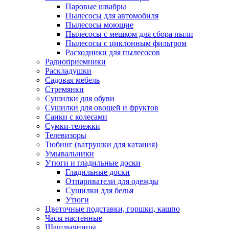
Паровые швабры
Пылесосы для автомобиля
Пылесосы моющие
Пылесосы с мешком для сбора пыли
Пылесосы с циклонным фильтром
Расходники для пылесосов
Радиоприемники
Раскладушки
Садовая мебель
Стремянки
Сушилки для обуви
Сушилки для овощей и фруктов
Санки с колесами
Сумки-тележки
Телевизоры
Тюбинг (ватрушки для катания)
Умывальники
Утюги и гладильные доски
Гладильные доски
Отпариватели для одежды
Сушилки для белья
Утюги
Цветочные подставки, горшки, кашпо
Часы настенные
Шашлычницы