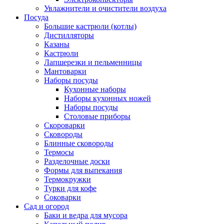
Увлажнители и очистители воздуха
Посуда
Большие кастрюли (котлы)
Дистилляторы
Казаны
Кастрюли
Лапшерезки и пельменницы
Мантоварки
Наборы посуды
Кухонные наборы
Наборы кухонных ножей
Наборы посуды
Столовые приборы
Скороварки
Сковороды
Блинные сковороды
Термосы
Разделочные доски
Формы для выпекания
Термокружки
Турки для кофе
Соковарки
Сад и огород
Баки и ведра для мусора