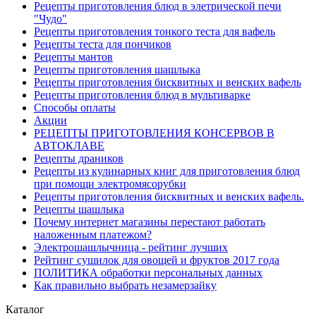
Рецепты приготовления блюд в элетрической печи
"Чудо"
Рецепты приготовления тонкого теста для вафель
Рецепты теста для пончиков
Рецепты мантов
Рецепты приготовления шашлыка
Рецепты приготовления бисквитных и венских вафель
Рецепты приготовления блюд в мультиварке
Способы оплаты
Акции
РЕЦЕПТЫ ПРИГОТОВЛЕНИЯ КОНСЕРВОВ В
АВТОКЛАВЕ
Рецепты драников
Рецепты из кулинарных книг для приготовления блюд
при помощи электромясорубки
Рецепты приготовления бисквитных и венских вафель.
Рецепты шашлыка
Почему интернет магазины перестают работать
наложенным платежом?
Электрошашлычница - рейтинг лучших
Рейтинг сушилок для овощей и фруктов 2017 года
ПОЛИТИКА обработки персональных данных
Как правильно выбрать незамерзайку
Каталог