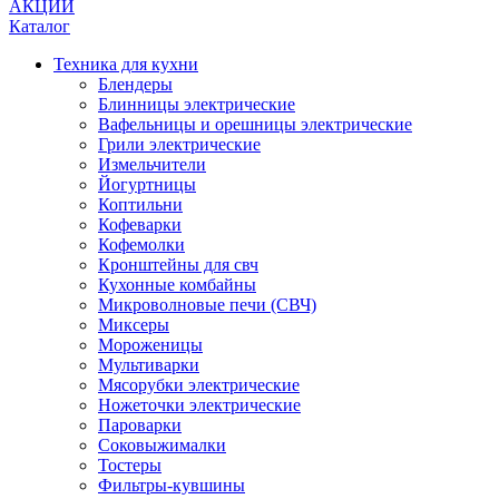
АКЦИИ
Каталог
Техника для кухни
Блендеры
Блинницы электрические
Вафельницы и орешницы электрические
Грили электрические
Измельчители
Йогуртницы
Коптильни
Кофеварки
Кофемолки
Кронштейны для свч
Кухонные комбайны
Микроволновые печи (СВЧ)
Миксеры
Мороженицы
Мультиварки
Мясорубки электрические
Ножеточки электрические
Пароварки
Соковыжималки
Тостеры
Фильтры-кувшины