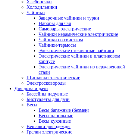
Хлебопечки
Холодильники
Чайники
Заварочные чайники и турки
Наборы для чая
Самовары электрические
Чайники керамические электрические
Чайники со свистком
Чайники-термосы
Электрические стеклянные чайники
Электрические чайники в пластиковом
корпусе
Электрические чайники из нержавеющей
стали
Шинковки электрические
Электросковороды
Для дома и дачи
Бассейны надувные
Биотуалеты для дачи
Весы
Весы багажные (безмен)
Весы напольные
Весы кухонные
Вешалки для одежды
Грелки электрические