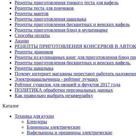
Рецепты приготовления тонкого теста для вафель
Рецепты теста для пончиков
Рецепты мантов
Рецепты приготовления шашлыка
Рецепты приготовления бисквитных и венских вафель
Рецепты приготовления блюд в мультиварке
Способы оплаты
Акции
РЕЦЕПТЫ ПРИГОТОВЛЕНИЯ КОНСЕРВОВ В АВТО
Рецепты драников
Рецепты из кулинарных книг для приготовления блюд п
Рецепты приготовления бисквитных и венских вафель.
Рецепты шашлыка
Почему интернет магазины перестают работать наложен
Электрошашлычница - рейтинг лучших
Рейтинг сушилок для овощей и фруктов 2017 года
ПОЛИТИКА обработки персональных данных
Как правильно выбрать незамерзайку
Каталог
Техника для кухни
Блендеры
Блинницы электрические
Вафельницы и орешницы электрические