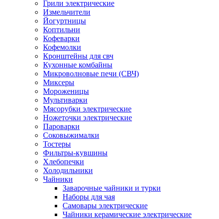
Грили электрические
Измельчители
Йогуртницы
Коптильни
Кофеварки
Кофемолки
Кронштейны для свч
Кухонные комбайны
Микроволновые печи (СВЧ)
Миксеры
Мороженицы
Мультиварки
Мясорубки электрические
Ножеточки электрические
Пароварки
Соковыжималки
Тостеры
Фильтры-кувшины
Хлебопечки
Холодильники
Чайники
Заварочные чайники и турки
Наборы для чая
Самовары электрические
Чайники керамические электрические