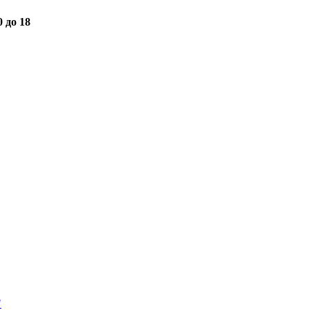
0 до 18
"