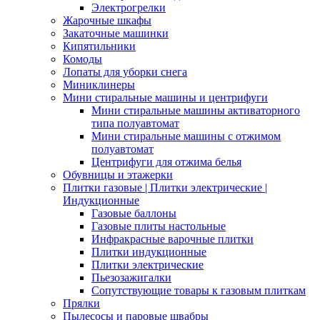
Электрогрелки
Жарочные шкафы
Закаточные машинки
Кипятильники
Комоды
Лопаты для уборки снега
Миниклинеры
Мини стиральные машины и центрифуги
Мини стиральные машины активаторного
типа полуавтомат
Мини стиральные машины с отжимом
полуавтомат
Центрифуги для отжима белья
Обувницы и этажерки
Плитки газовые | Плитки электрические |
Индукционные
Газовые баллоны
Газовые плиты настольные
Инфракрасные варочные плитки
Плитки индукционные
Плитки электрические
Пьезозажигалки
Сопутствующие товары к газовым плиткам
Прялки
Пылесосы и паровые швабры