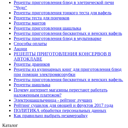
Рецепты приготовления блюд в элетрической печи
"Чудо"
Рецепты приготовления тонкого теста для вафель
Рецепты теста для пончиков
Рецепты мантов
Рецепты приготовления шашлыка
Рецепты приготовления бисквитных и венских вафель
Рецепты приготовления блюд в мультиварке
Способы оплаты
Акции
РЕЦЕПТЫ ПРИГОТОВЛЕНИЯ КОНСЕРВОВ В
АВТОКЛАВЕ
Рецепты драников
Рецепты из кулинарных книг для приготовления блюд
при помощи электромясорубки
Рецепты приготовления бисквитных и венских вафель.
Рецепты шашлыка
Почему интернет магазины перестают работать
наложенным платежом?
Электрошашлычница - рейтинг лучших
Рейтинг сушилок для овощей и фруктов 2017 года
ПОЛИТИКА обработки персональных данных
Как правильно выбрать незамерзайку
Каталог