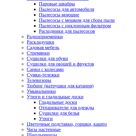
Паровые швабры
Пылесосы для автомобиля
Пылесосы моющие
Пылесосы с мешком для сбора пыли
Пылесосы с циклонным фильтром
Расходники для пылесосов
Радиоприемники
Раскладушки
Садовая мебель
Стремянки
Сушилки для обуви
Сушилки для овощей и фруктов
Санки с колесами
Сумки-тележки
Телевизоры
Тюбинг (ватрушки для катания)
Умывальники
Утюги и гладильные доски
Гладильные доски
Отпариватели для одежды
Сушилки для белья
Утюги
Цветочные подставки, горшки, кашпо
Часы настенные
Шашлычницы