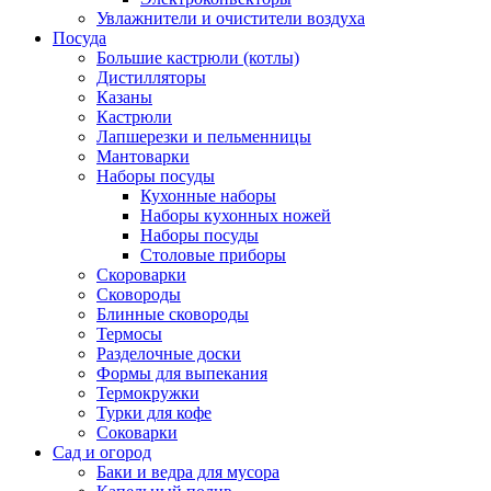
Увлажнители и очистители воздуха
Посуда
Большие кастрюли (котлы)
Дистилляторы
Казаны
Кастрюли
Лапшерезки и пельменницы
Мантоварки
Наборы посуды
Кухонные наборы
Наборы кухонных ножей
Наборы посуды
Столовые приборы
Скороварки
Сковороды
Блинные сковороды
Термосы
Разделочные доски
Формы для выпекания
Термокружки
Турки для кофе
Соковарки
Сад и огород
Баки и ведра для мусора