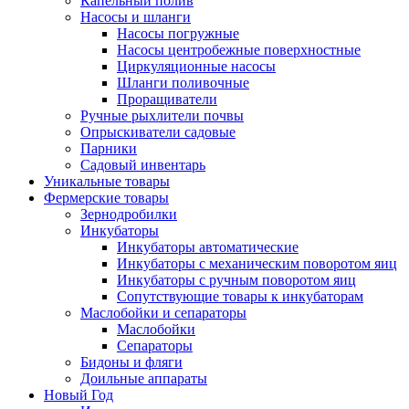
Капельный полив
Насосы и шланги
Насосы погружные
Насосы центробежные поверхностные
Циркуляционные насосы
Шланги поливочные
Проращиватели
Ручные рыхлители почвы
Опрыскиватели садовые
Парники
Садовый инвентарь
Уникальные товары
Фермерские товары
Зернодробилки
Инкубаторы
Инкубаторы автоматические
Инкубаторы с механическим поворотом яиц
Инкубаторы с ручным поворотом яиц
Сопутствующие товары к инкубаторам
Маслобойки и сепараторы
Маслобойки
Сепараторы
Бидоны и фляги
Доильные аппараты
Новый Год