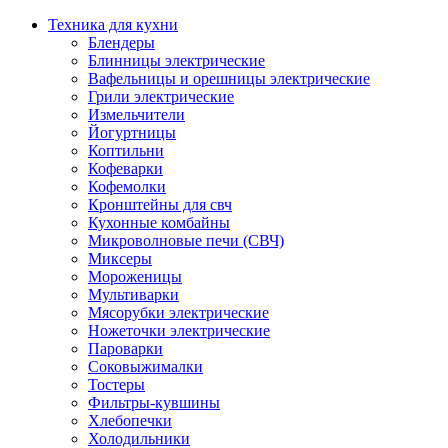
Техника для кухни
Блендеры
Блинницы электрические
Вафельницы и орешницы электрические
Грили электрические
Измельчители
Йогуртницы
Коптильни
Кофеварки
Кофемолки
Кронштейны для свч
Кухонные комбайны
Микроволновые печи (СВЧ)
Миксеры
Мороженицы
Мультиварки
Мясорубки электрические
Ножеточки электрические
Пароварки
Соковыжималки
Тостеры
Фильтры-кувшины
Хлебопечки
Холодильники