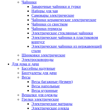
Чайники
Заварочные чайники и турки
Наборы для чая
Самовары электрические
Чайники керамические электрические
Чайники со свистком
Чайники-термосы
Электрические стеклянные чайники
Электрические чайники в пластиковом
корпусе
Электрические чайники из нержавеющей
стали
Шинковки электрические
Электросковороды
Для дома и дачи
Бассейны надувные
Биотуалеты для дачи
Весы
Весы багажные (безмен)
Весы напольные
Весы кухонные
Вешалки для одежды
Грелки электрические
Электрические матрацы
Электрические одеяла